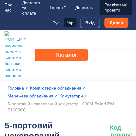
Доставка
Про
Реалізовані
Гарантії
Допомога
та
нас
проекти
оплата
Рус
Укр
Вхід
Дилер
Каталог
Головна
Комп'ютерне обладнання
Мережеве обладнання
Комутатори
5-портовий некерований комутатор 1000M Ewind EW-
S1605CG
5-портовий
Код
некерований
товару: