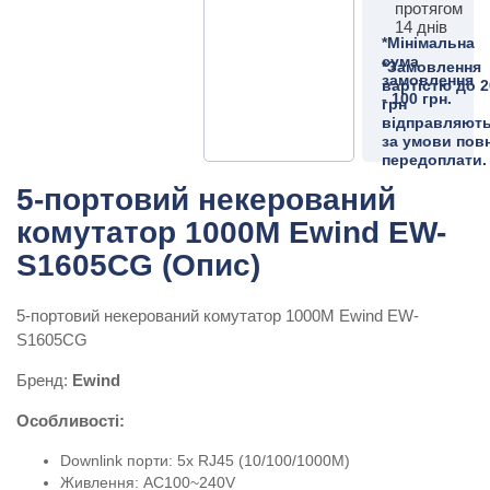
протягом
14 днів
*Мінімальна
сума
*Замовлення
замовлення
вартістю до 2
- 100 грн.
грн
відправляют
за умови пов
передоплати.
5-портовий некерований
комутатор 1000M Ewind EW-
S1605CG (Опис)
5-портовий некерований комутатор 1000M Ewind EW-
S1605CG
Бренд:
Ewind
Особливості:
Downlink порти: 5x RJ45 (10/100/1000M)
Живлення: AC100~240V