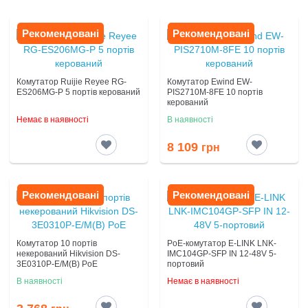
MAC
Рекомендовані
Рекомендовані
Зовнішній
Живлення
адаптер 5V/1A
Комутатор Ruijie Reyee RG-
Комутатор Ewind EW-
ES206MG-P 5 портів керований
PIS2710M-8FE 10 портів
керований
Потужність
Немає в наявності
В наявності
2 Вт
споживання
8 109
грн
Робоча
-20 - +55°C
Рекомендовані
Рекомендовані
температура
IEC61000-4-
Блискавкозахист
Комутатор 10 портів
PoE-комутатор E-LINK LNK-
некерований Hikvision DS-
IMC104GP-SFP IN 12-48V 5-
2(ESD):
3E0310P-E/M(B) PoE
портовий
контактний
В наявності
Немає в наявності
розряд ±8 кВ,