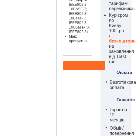
стандарти:
тарифам
IEEE802.3
перевізника.
10BASE-T;
IEEE802.3i
Кур'єром
10Base-T;
по
IEEE802.3u
Києву:
100Base-TX;
100 грн
IEEE802.3x
/
Макс.
безкоштовн
пропускна
спроможність:
на
10 Гбіт/с
замовлення
Швидкість
від 1500
пересилання
грн.
пакетів: 7.44
мп/с
Оплата
Буферна
пам'ять: 1М
Безготівкова
оплата
Гарантія
Гарантія
12
місяців
Обмін/
повернення