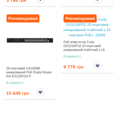
3 768
грн
повітряний
розряд ±15 кВ
Рекомендовані
Рекомендовані
Додатково
корпус метал
Розміри
83 х 52 х 22 мм
PoE-комутатор Cudy
GS1018PS2 20-портовий
некерований гігабітний з 16
портами PoE+, 200W
В наявності
Строк гарантії
12 міс
9 779
грн
26-портовий 10/100Мб
некерований PoE Ruijie Reyee
RG-ES126FGS-P
В наявності
15 649
грн