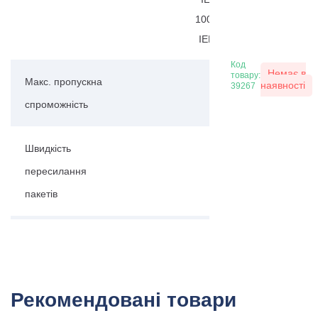
100Base-TX;
IEEE802.3x.
Код
Немає в
товару:
Макс. пропускна
наявності
39267
10 Гбіт/с
спроможність
Швидкість
пересилання
7.44 мп/с
пакетів
Буферна
1М
пам'ять
Рекомендовані товари
Розмір таблиці
2К