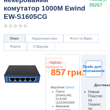
39267
комутатор 1000M Ewind
EW-S1605CG
Опис
Характеристики
Фото та Відео
Файли
0 Відгуків
Ціна:
Немає в
Прайс для
наявності
857
грн
.
монтажників
Доставк
Виробник:
Ewind
Новою
Порти
(DownLink):
Поштою
5x RJ45
по
(10/100/1000MM)
Україні:
Мережеві
по