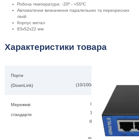
Робоча температура: -20º - +55ºC
Автоматичне визначення паралельних та перехресних
ліній
Корпус метал
83x52x22 мм
Характеристики товара
Порти
5x RJ45
(10/100/1000MM)
(DownLink)
IEEE802.3
Мережеві
10BASE-T;
стандарти
IEEE802.3i
10Base-T;
IEEE802.3u