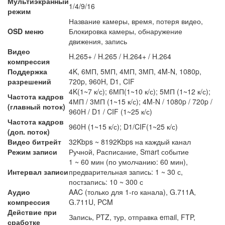
Мультиэкранный
1/4/9/16
режим
Название камеры, время, потеря видео,
OSD меню
Блокировка камеры, обнаружение
движения, запись
Видео
H.265+ / H.265 / H.264+ / H.264
компрессия
Поддержка
4K, 6МП, 5МП, 4МП, 3МП, 4M-N, 1080p,
разрешений
720p, 960H, D1, CIF
4K(1~7 к/с); 6МП(1~10 к/с); 5МП (1~12 к/с);
Частота кадров
4МП / 3МП (1~15 к/с); 4M-N / 1080p / 720p /
(главный поток)
960H / D1 / CIF (1~25 к/с)
Частота кадров
960H (1~15 к/с); D1/CIF(1~25 к/с)
(доп. поток)
Видео битрейт
32Kbps ~ 8192Kbps на каждый канал
Режим записи
Ручной, Расписание, Smart событие
1 ~ 60 мин (по умолчанию: 60 мин),
Интервал записи
предварительная запись: 1 ~ 30 с,
постзапись: 10 ~ 300 с
Аудио
AAC (только для 1-го канала), G.711A,
компрессия
G.711U, PCM
Действие при
Запись, PTZ, тур, отправка email, FTP,
сработке