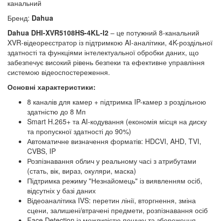
канальний
Бренд:
Dahua
Dahua DHI-XVR5108HS-4KL-I2
– це потужний 8-канальний
XVR-відеореєстратор із підтримкою AI-аналітики, 4K-роздільної
здатності та функціями інтелектуальної обробки даних, що
забезпечує високий рівень безпеки та ефективне управління
системою відеоспостереження.
Основні характеристики:
8 каналів для камер + підтримка IP-камер з роздільною
здатністю до 8 Мп
Smart H.265+ та AI-кодування (економія місця на диску
та пропускної здатності до 90%)
Автоматичне визначення форматів: HDCVI, AHD, TVI,
CVBS, IP
Розпізнавання облич у реальному часі з атрибутами
(стать, вік, вираз, окуляри, маска)
Підтримка режиму "Незнайомець" із виявленням осіб,
відсутніх у базі даних
Відеоаналітика IVS: перетин лінії, вторгнення, зміна
сцени, залишені/втрачені предмети, розпізнавання осіб
Face Detection із можливістю пошуку та збереження