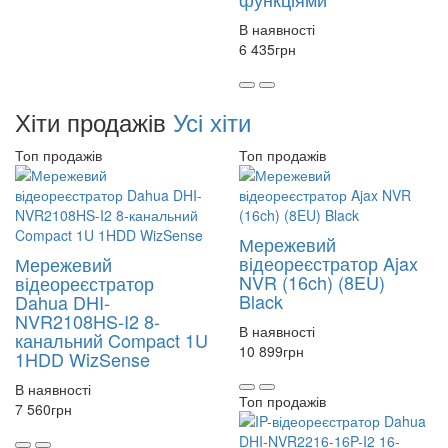
В наявності
6 435
грн
Хіти продажів
Усі хіти
Топ продажів
Топ продажів
Мережевий
відеореєстратор Ajax
Мережевий
NVR (16ch) (8EU)
відеореєстратор
Black
Dahua DHI-
NVR2108HS-I2 8-
В наявності
канальний Compact 1U
10 899
грн
1HDD WizSense
В наявності
Топ продажів
7 560
грн