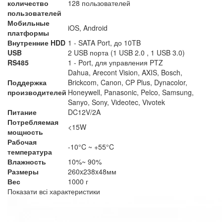
количество
128 пользователей
пользователей
Мобильные
iOS, Android
платформы
Внутренние HDD
1 - SATA Port, до 10TB
USB
2 USB порта (1 USB 2.0 , 1 USB 3.0)
RS485
1 - Port, для управления PTZ
Dahua, Arecont Vision, AXIS, Bosch,
Поддержка
Brickcom, Canon, CP Plus, Dynacolor,
производителей
Honeywell, Panasonic, Pelco, Samsung,
Sanyo, Sony, Videotec, Vivotek
Питание
DC12V/2A
Потребляемая
<15W
мощность
Рабочая
-10°C ~ +55°C
температура
Влажность
10%~ 90%
Размеры
260x238x48мм
Вес
1000 г
Показати всі характеристики