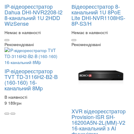
IP-відеореєстратор
Відеореєстратор 8-
Dahua DHI-NVR2208-I2
канальний 1U 8PoE
8-канальний 1U 2HDD
Lite DHI-NVR1108HS-
WizSense
8P-S3/H
Немає в наявності
Немає в наявності
Рекомендовані
Рекомендовані
IP-відеореєстратор
TVT TD-3116H2-B2-B
(160-160) 16-
канальний 8Mp
В наявності
9 189
грн
XVR відеореєстратор
Provision-ISR SH-
16200A5N-2L(MM)-V2
16-канальний з AI
функціями