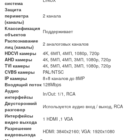
система
Защита
периметра
2 канала
(каналы)
Классификация
Поддерживает
объектов
Распознавание
2 аналоговых каналов
лиц (каналы)
HDCVI камеры
4K, 6МП, 4МП, 1080p, 720p
AHD камеры
4К, 5МП, 4МП, 3МП, 1080р, 720р
TVI камеры
4К, 5МП, 4МП, 3МП, 1080р, 720р
CVBS камеры
PAL/NTSC
IP камеры
8+8 каналов до 8MP
Входящий поток
128Mbps
Аудио
In/Out: 1/1, RCA
интерфейсы
Двусторонний
Используется аудио вход / выход, RCA
разговор
Интерфейсы
1 HDMI ,1 VGA
видео выхода
Разрешение
HDMI: 3840x2160; VGA: 1920x1080
видеовыхода