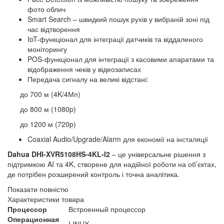
фото облич
Smart Search – швидкий пошук рухів у вибраній зоні під
час відтворення
IoT-функціонал для інтеграції датчиків та віддаленого
моніторингу
POS-функціонал для інтеграції з касовими апаратами та
відображення чеків у відеозаписах
Передача сигналу на великі відстані:
до 700 м (4K/4Мп)
до 800 м (1080p)
до 1200 м (720p)
Coaxial Audio/Upgrade/Alarm для економії на інсталяції
Dahua DHI-XVR5108HS-4KL-I2
– це універсальне рішення з
підтримкою AI та 4K, створене для надійної роботи на об’єктах,
де потрібен розширений контроль і точна аналітика.
Показати повністю
Характеристики товара
Процессор
Встроенный процессор
Операционная
LINUX