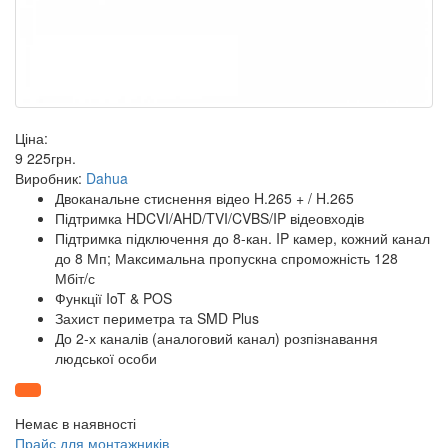
Ціна:
9 225
грн
.
Виробник:
Dahua
Двоканальне стиснення відео H.265 + / H.265
Підтримка HDCVI/AHD/TVI/CVBS/IP відеовходів
Підтримка підключення до 8-кан. IP камер, кожний канал
до 8 Мп; Максимальна пропускна спроможність 128
Мбіт/с
Функції IoT & POS
Захист периметра та SMD Plus
До 2-х каналів (аналоговий канал) розпізнавання
людської особи
Немає в наявності
Прайс для монтажників