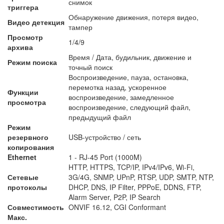
снимок
триггера
Обнаружение движения, потеря видео,
Видео детекция
тампер
Просмотр
1/4/9
архива
Время / Дата, будильник, движение и
Режим поиска
точный поиск
Воспроизведение, пауза, остановка,
перемотка назад, ускоренное
Функции
воспроизведение, замедленное
просмотра
воспроизведение, следующий файл,
предыдущий файл
Режим
резервного
USB-устройство / сеть
копирования
Ethernet
1 - RJ-45 Port (1000M)
HTTP, HTTPS, TCP/IP, IPv4/IPv6, Wi-Fi,
Сетевые
3G/4G, SNMP, UPnP, RTSP, UDP, SMTP, NTP,
протоколы
DHCP, DNS, IP Filter, PPPoE, DDNS, FTP,
Alarm Server, P2P, IP Search
Совместимость
ONVIF 16.12, CGI Conformant
Макс.