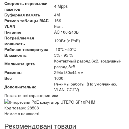
Скорость пересылки
4 Mpps
пакетов
Буферная память
4M
Размер таблицы MAC
16K
VLAN
Есть
Питание
AC 100-240В
Потребляемая
120Вт (с PoE)
мощность
Рабочая температура
-10℃~50℃
Влажность
5% - 95 %
Контактный разряд 6кВ, воздушный
Молниезащита
разряд 8кВ
Размеры
294х180х44 мм
Вес
1000 г
Режимы работы: (По умолчанию,
Дополнительно
VLAN, CCTV)
Показати всі характеристики
Код товару: 28508
Немає в наявності
Рекомендовані товари