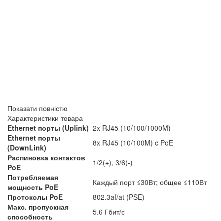
Показати повністю
Характеристики товара
Ethernet порты (Uplink)
2x RJ45 (10/100/1000M)
Ethernet порты
8x RJ45 (10/100M) c PoE
(DownLink)
Распиновка контактов
1/2(+), 3/6(-)
PoE
Потребляемая
Каждый порт ≤30Вт; общее ≤110Вт
мощность PoE
Протоколы PoE
802.3af/at (PSE)
Макс. пропускная
5.6 Гбит/с
способность