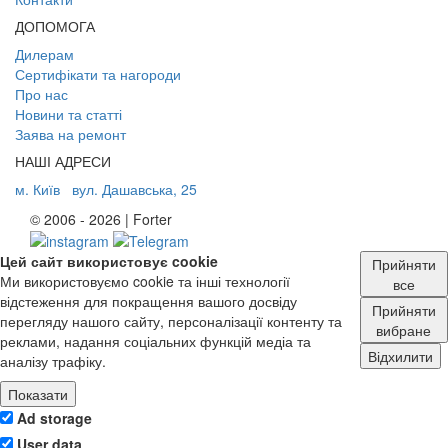
ДОПОМОГА
Дилерам
Сертифікати та нагороди
Про нас
Новини та статті
Заява на ремонт
НАШІ АДРЕСИ
м. Київ
вул. Дашавська, 25
© 2006 - 2026 | Forter
Цей сайт використовує cookie
Прийняти
Ми використовуємо cookie та інші технології
все
відстеження для покращення вашого досвіду
Прийняти
перегляду нашого сайту, персоналізації контенту та
вибране
реклами, надання соціальних функцій медіа та
Відхилити
аналізу трафіку.
Показати
Ad storage
User data