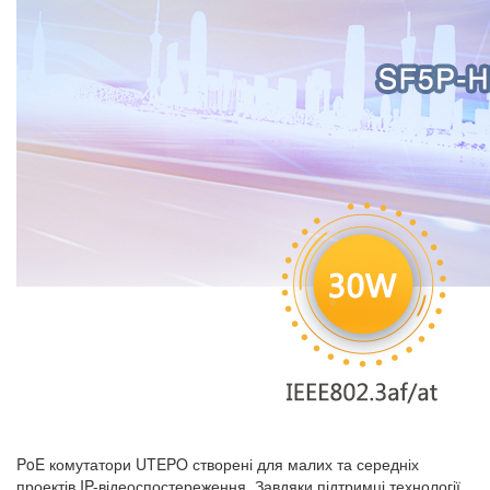
PoE комутатори UTEPO створені для малих та середніх
проектів IP-відеоспостереження. Завдяки підтримці технології