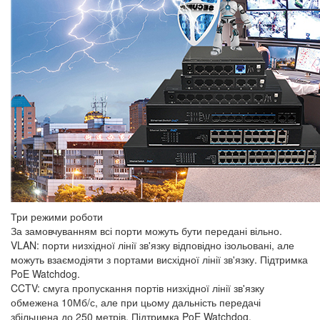
Три режими роботи
За замовчуванням всі порти можуть бути передані вільно.
VLAN: порти низхідної лінії зв'язку відповідно ізольовані, але
можуть взаємодіяти з портами висхідної лінії зв'язку. Підтримка
PoE Watchdog.
CCTV: смуга пропускання портів низхідної лінії зв'язку
обмежена 10Мб/с, але при цьому дальність передачі
збільшена до 250 метрів. Підтримка PoE Watchdog.