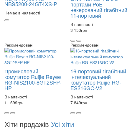
NBS5200-24GT4XS-P
портами PoE
некерований гігабітний
Немає в наявності
11-портовий
В наявності
3 153
грн
Рекомендовані
Рекомендовані
Промисловий
16-портовий гігабітний
комутатор Ruijie Reyee
інтелектуальний
RG-NIS2100-8GT2SFP-
комутатор Ruijie RG-
HP
ES216GC-V2
В наявності
В наявності
11 699
грн
7 849
грн
Хіти продажів
Усі хіти