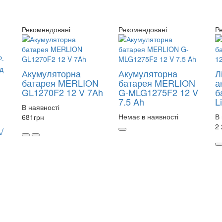
Рекомендовані
Рекомендовані
Р
Акумуляторна
Акумуляторна
Л
батарея MERLION
батарея MERLION
а
GL1270F2 12 V 7Ah
G-MLG1275F2 12 V
б
7.5 Ah
L
В наявності
Немає в наявності
В 
681
грн
2
/