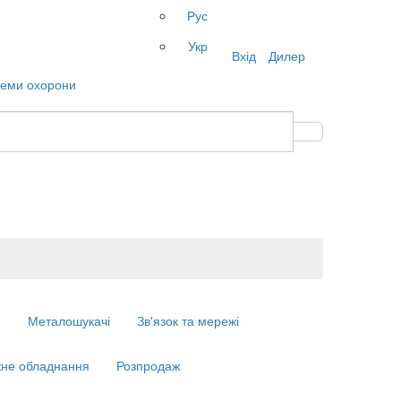
Рус
Укр
Вхід
Дилер
м
Металошукачі
Зв'язок та мережі
не обладнання
Розпродаж