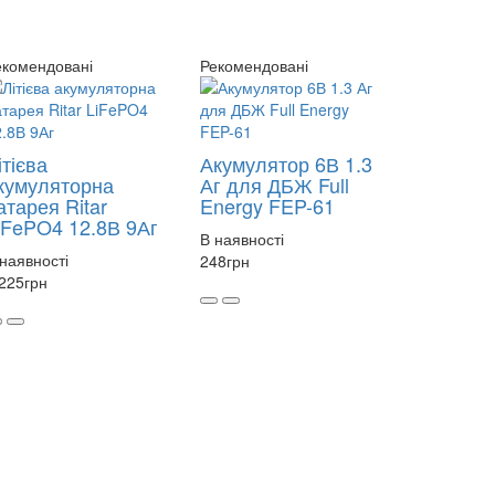
екомендовані
Рекомендовані
ітієва
Акумулятор 6В 1.3
кумуляторна
Аг для ДБЖ Full
атарея Ritar
Energy FEP-61
iFePO4 12.8В 9Аг
В наявності
наявності
248
грн
 225
грн