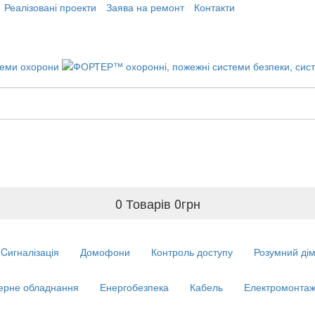
Реалізовані проекти
Заява на ремонт
Контакти
0 Товарів
0
грн
Cигналізація
Домофони
Контроль доступу
Розумний ді
ерне обладнання
Енергобезпека
Кабель
Електромонтаж