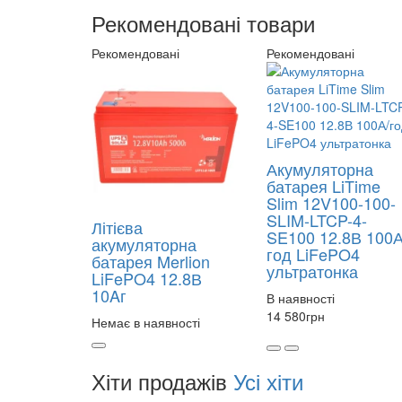
Рекомендовані товари
Рекомендовані
Рекомендовані
Акумуляторна
батарея LiTime
Slim 12V100-100-
SLIM-LTCP-4-
Літієва
SE100 12.8В 100А
акумуляторна
год LiFePO4
батарея Merlion
ультратонка
LiFePO4 12.8В
10Aг
В наявності
14 580
грн
Немає в наявності
Хіти продажів
Усі хіти