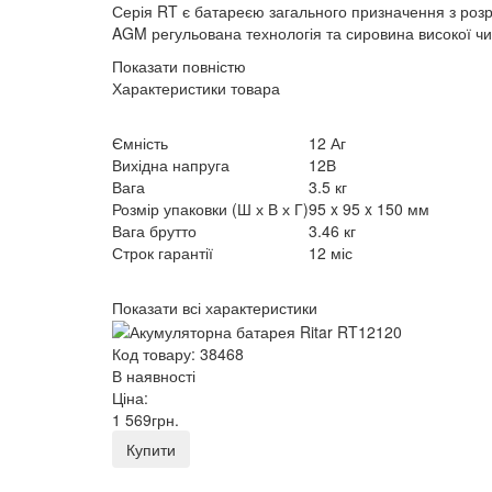
Серія RT є батареєю загального призначення з розр
AGM регульована технологія та сировина високої чи
Показати повністю
Характеристики товара
Ємність
12 Аг
Вихідна напруга
12В
Вага
3.5 кг
Розмір упаковки (Ш х В х Г)
95 x 95 x 150 мм
Вага брутто
3.46 кг
Строк гарантії
12 міс
Показати всі характеристики
Код товару: 38468
В наявності
Ціна:
1 569
грн
.
Купити