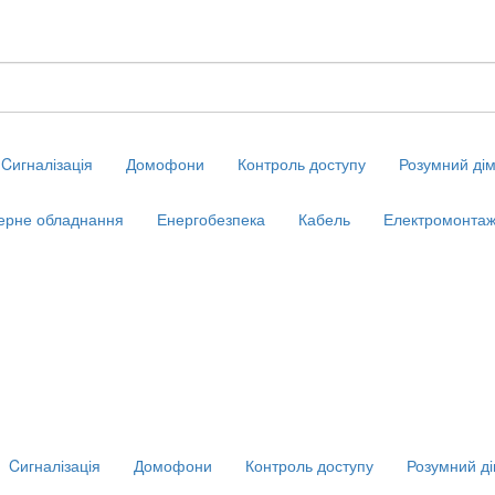
Cигналізація
Домофони
Контроль доступу
Розумний ді
ерне обладнання
Енергобезпека
Кабель
Електромонтаж
Cигналізація
Домофони
Контроль доступу
Розумний д