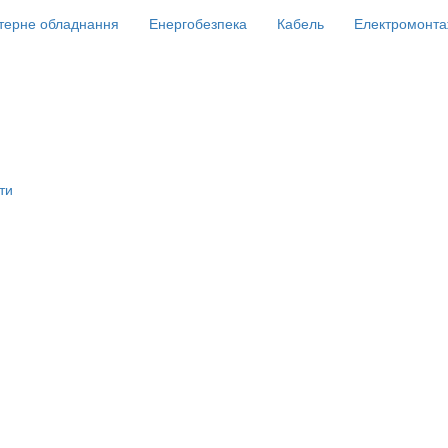
терне обладнання
Енергобезпека
Кабель
Електромонта
ти