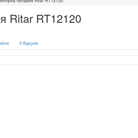
ляторна батарея Ritar RT12120
я Ritar RT12120
айли
0 Відгуків