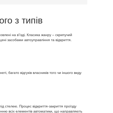
го з типів
влені на в'їзді. Класика жанру – скрипучий
щені засобами автоуправління та відкриття.
еті, багато відгуків власників того чи іншого виду
під стелею. Процес відкриття-закриття проїзду
енню всіх елементів автоматики, що направляють