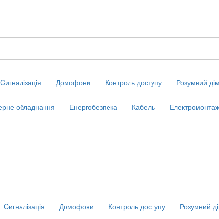
Cигналізація
Домофони
Контроль доступу
Розумний ді
ерне обладнання
Енергобезпека
Кабель
Електромонтаж
Cигналізація
Домофони
Контроль доступу
Розумний д