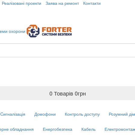
Реалізовані проекти
Заява на ремонт
Контакти
0 Товарів
0
грн
Cигналізація
Домофони
Контроль доступу
Розумний ді
ерне обладнання
Енергобезпека
Кабель
Електромонтаж