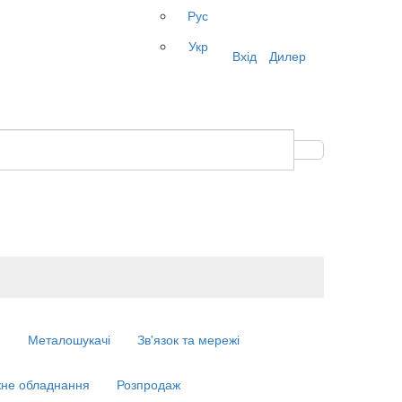
Рус
Укр
Вхід
Дилер
м
Металошукачі
Зв'язок та мережі
не обладнання
Розпродаж