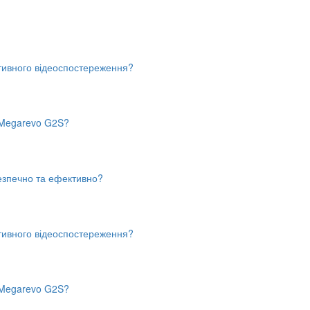
тивного відеоспостереження?
в Megarevo G2S?
безпечно та ефективно?
тивного відеоспостереження?
в Megarevo G2S?