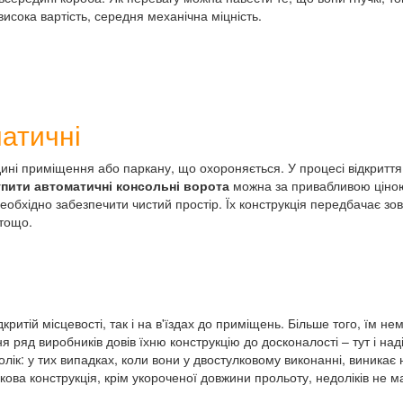
исока вартість, середня механічна міцність.
матичні
дині приміщення або паркану, що охороняється. У процесі відкритт
упити автоматичні консольні ворота
можна за привабливою ціною
еобхідно забезпечити чистий простір. Їх конструкція передбачає зов
 тощо.
ритій місцевості, так і на в'їздах до приміщень. Більше того, їм не
я ряд виробників довів їхню конструкцію до досконалості – тут і наді
олік: у тих випадках, коли вони у двостулковому виконанні, виникає 
кова конструкція, крім укороченої довжини прольоту, недоліків не м