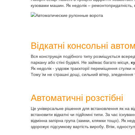
кузовами машин. Як недолік – ремонтопридатність, в
Відкатні консольні авто
Вся конструкція подібного типу розміщується всере
паркану або стіні будівлі. Не займає багато місця,
к
Як недолік - уздовж траєкторії переміщення стулки н
Тому їм не страшні дощі, сильний вітер, зледеніння
Автоматичні розстібні
Це універсальне рішення для встановлення як на відк
встановити відкатні чи підйомні типи. За час існуванн
відмінна запірна група (замки, клямки тощо). Як нед
здорожує підсумкову вартість виробу. Втім, одностул