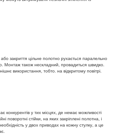
я або закриття цільне полотно рухається паралельно
. Монтаж також нескладний, провадиться швидко.
нішнє використання, тобто. на відкритому повітрі.
має конкурентів у тих місцях, де немає можливості
йні поворотні стійки, на яких закріплені полотна, і
необхідність у двох приводах на кожну стулку, а це
ає.