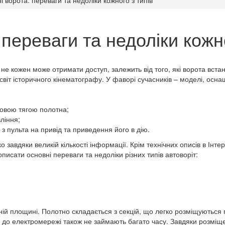
переваги та недоліки кожно
е кожен може отримати доступ, залежить від того, які ворота встано
світ історичного кінематографу. У фаворі сучасників – моделі, осна
совою тягою полотна;
ління;
з пульта на привід та приведення його в дію.
 завдяки великій кількості інформації. Крім технічних описів в Інтерн
исати основні переваги та недоліки різних типів автоворіт:
ьній площині. Полотно складається з секцій, що легко розміщуються 
 до електромережі також не займають багато часу. Завдяки розміщ