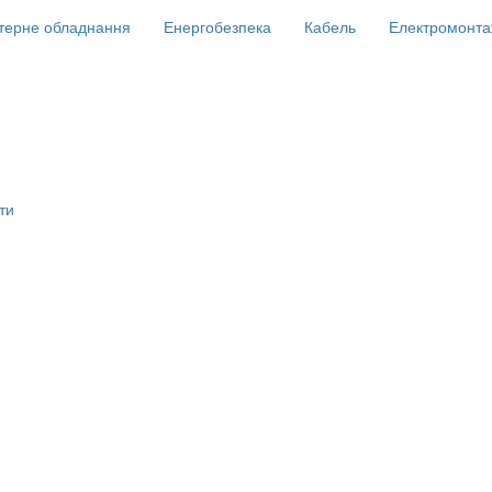
терне обладнання
Енергобезпека
Кабель
Електромонта
ти