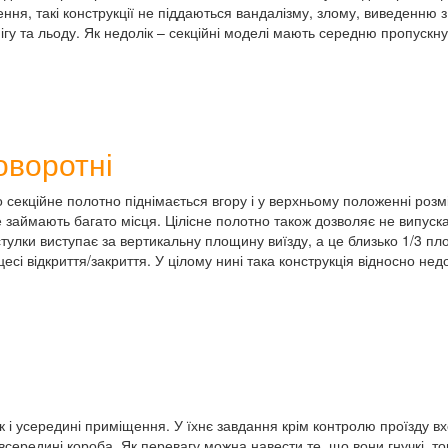
ння, такі конструкції не піддаються вандалізму, злому, виведенню 
ігу та льоду. Як недолік – секційні моделі мають середню пропускн
оворотні
 секційне полотно піднімається вгору і у верхньому положенні розм
е займають багато місця. Цілісне полотно також дозволяє не випуск
стулки виступає за вертикальну площину виїзду, а це близько 1/3 
і відкриття/закриття. У цілому нині така конструкція відносно недо
к і усередині приміщення. У їхнє завдання крім контролю проїзду 
 всередині короба. Як перевагу можна навести те, що вони гнучкі, т