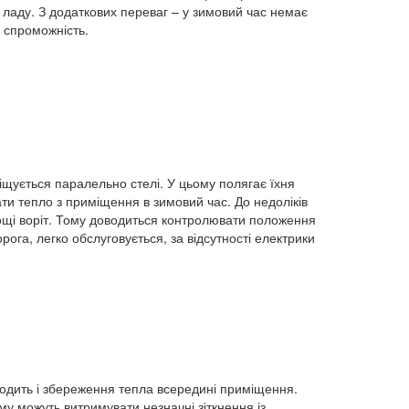
з ладу. З додаткових переваг – у зимовий час немає
у спроможність.
іщується паралельно стелі. У цьому полягає їхня
ати тепло з приміщення в зимовий час. До недоліків
площі воріт. Тому доводиться контролювати положення
рога, легко обслуговується, за відсутності електрики
входить і збереження тепла всередині приміщення.
ому можуть витримувати незначні зіткнення із