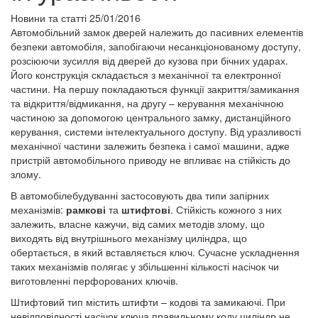
Новини та статті
25/01/2016
Автомобільний замок дверей належить до пасивних елементів
безпеки автомобіля, запобігаючи несанкціонованому доступу,
розсіюючи зусилля від дверей до кузова при бічних ударах.
Його конструкція складається з механічної та електронної
частини. На першу покладаються функції закриття/замикання
та відкриття/відмикання, на другу – керування механічною
частиною за допомогою центрального замку, дистанційного
керування, системи інтелектуального доступу. Від уразливості
механічної частини залежить безпека і самої машини, адже
пристрій автомобільного приводу не впливає на стійкість до
злому.
В автомобілебудуванні застосовують два типи запірних
механізмів:
рамкові
та
штифтові
. Стійкість кожного з них
залежить, власне кажучи, від самих методів злому, що
виходять від внутрішнього механізму циліндра, що
обертається, в який вставляється ключ. Сучасне ускладнення
таких механізмів полягає у збільшенні кількості насічок чи
виготовленні перфорованих ключів.
Штифтовий тип містить штифти – кодові та замикаючі. При
невідповідності насічок ключа правильному коду циліндр не