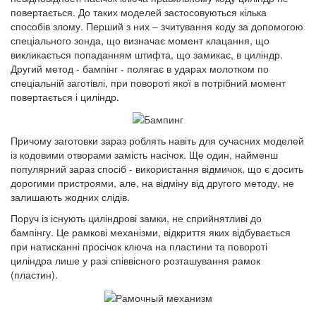
повертається. До таких моделей застосовуються кілька
способів злому. Перший з них – зчитування коду за допомогою
спеціального зонда, що визначає момент клацання, що
викликається попаданням штифта, що замикає, в циліндр.
Другий метод - бампінг - полягає в ударах молотком по
спеціальній заготівлі, при повороті якої в потрібний момент
повертається і циліндр.
Причому заготовки зараз роблять навіть для сучасних моделей
із кодовими отворами замість насічок. Ще один, найменш
популярний зараз спосіб - використання відмичок, що є досить
дорогими пристроями, але, на відміну від другого методу, не
залишають жодних слідів.
Поруч із існують циліндрові замки, не сприйнятливі до
бампінгу. Це рамкові механізми, відкриття яких відбувається
при натисканні просічок ключа на пластини та повороті
циліндра лише у разі співвісного розташування рамок
(пластин).