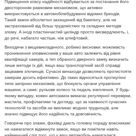
Підвищення класу надійності відбувається за постачання його
двостороннім рамковим механізмом, що активно
використовується в автомобілебудуванні відомих брендів.
Такий замок абсолютно захищений від бампінгу, але не
застрахований від більш трудомістких та складних методів
злому. А іноді пластинчастий циліндр просто висвердлюють, і,
до речі, набагато частіше, ніж штифтовий.
Виходячи з вищевикладеного, робимо висновки: можливість
проникнення зловмисників у ваше авто залежить від рівня
кваліфікації хакерів, а тип обраного дверного замку визначить
лише методи їх дій, якщо ваш транспортний засіб справді
зацікавив злочинців. Сучасні винаходи дозволяють протистояти
хакерам досить ефективно. До таких відносяться протиугінні
типи запірних механізмів, що блокують органи управління
машини, а саме: рульове колесо та педаль зчеплення. У будь-
якому випадку, кожен автозамок вимагає регулярної перевірки,
мастила, профілактики та догляду, що за наявності сучасних
технологій та засобів не викликає жодних труднощів, але
значно підвищує його надійність та довговічність.
Говорячи про злами, фахівці дають головну пораду власникам:
не намагатися відімкнути замок, якщо ви помітили навіть
найменший слід того, що у ваш автомобіль намагалися