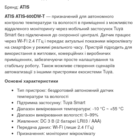
Бренд:
ATIS
ATIS ATIS-600DW-T
— призначений для автономного
контролю температури та вологості в приміщенні з можливістю
віддаленого моніторингу через мобільний застосунок Tuya
Smart без підключення до охоронної централі. Датчик працює
через Wi-Fi 2.4 ГГц і передає актуальні показники мікроклімату
на смартфон у режимі реального часу. Пристрій підходить для
використання в житлових, комерційних і виробничих
приміщеннях, забезпечуючи просте налаштування та
стабільну роботу. Також можливе створення сценаріїв
автоматизації з іншими пристроями екосистеми Tuya.
Основні характеристики
Тип пристрою: бездротовий автономний датчик
температури та вологості
Підтримка застосунку: Tuya Smart
Діапазон вимірювання температури: -10 °C ~ +55 °C
Діапазон вимірювання вологості: 0–99%
Живлення: DC 3 В (2 батареї LR03 / AAA)
Передача даних: Wi-Fi (лише 2.4 ГГц)
Призначення: моніторинг мікроклімату