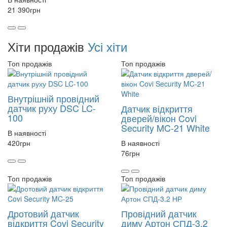
21 390
грн
Хіти продажів
Усі хіти
Топ продажів
Топ продажів
Внутрішній провідний
датчик руху DSC LC-
Датчик відкриття
100
дверей/вікон Covi
Security MC-21 White
В наявності
420
грн
В наявності
76
грн
Топ продажів
Топ продажів
Дротовий датчик
Провідний датчик
відкриття Covi Security
диму Артон СПД-3.2