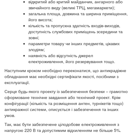
відкритий або критий майданчик, ангарного або
звичайного виду (великі ТРЦ, мегамаркети);
загальна площа, довжина та ширина приміщення,
його висота;
кількість та пропускна здатність входів-виходів,
доступність службових приміщень зсередини та
зовні;
параметри товару чи інших предметів, цікавих
злодіям;
наявність або відсутність джерел
електроживлення, його резервування тощо.
Наступним кроком необхідно переконатися, що антикрадіжне
обладнання має необхідні сертифікати якості, посібники з
експлуатації.
Серце будь-якого проекту із забезпечення безпеки – грамотно
сформоване технічне завдання або технічний проект. Крім
конфігурації (кількість та розміщення антен, турнікетів тощо)
антикражної системи, описується і забезпечення та інших
умов.
Так, має бути забезпечене цілодобове електроживлення з
напругою 220 В та допустимим відхиленням не більше 5%.