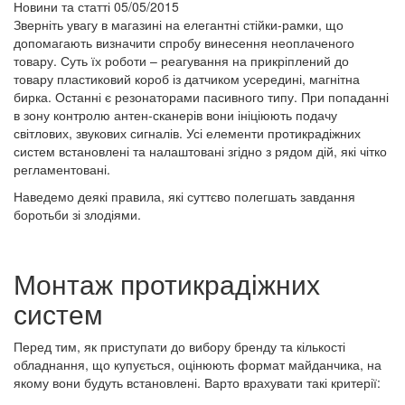
Новини та статті
05/05/2015
Зверніть увагу в магазині на елегантні стійки-рамки, що
допомагають визначити спробу винесення неоплаченого
товару. Суть їх роботи – реагування на прикріплений до
товару пластиковий короб із датчиком усередині, магнітна
бирка. Останні є резонаторами пасивного типу. При попаданні
в зону контролю антен-сканерів вони ініціюють подачу
світлових, звукових сигналів. Усі елементи протикрадіжних
систем встановлені та налаштовані згідно з рядом дій, які чітко
регламентовані.
Наведемо деякі правила, які суттєво полегшать завдання
боротьби зі злодіями.
Монтаж протикрадіжних
систем
Перед тим, як приступати до вибору бренду та кількості
обладнання, що купується, оцінюють формат майданчика, на
якому вони будуть встановлені. Варто врахувати такі критерії: