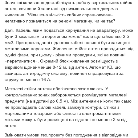
Значніші коливання дестабілізують роботу вертикальних стійок-
антен, хоч вони й запитані від низьковольтного джерела
живлення. Збільшена кількість хибних спрацьовувань
негативно позначиться на реномі магазину, чи не так?
Далі. Кабель, яким подається харчування на апаратауру, може
бути 3-хжильным, з перетином кожної жили щонайменше 2,5
мм2. При прокладанні підлогою кабелі повинні бути захищені
металевими порогами. Живлення стійок-антен проводиться від
однієї фази, при цьому - різними проводами, які не повинні
«перетинатися». Окремий блок живлення розміщують з
відривом щонайменше 8-12 м. від антен. Автомат КЗ, що
захищає антикрадіжну систему, повинен спрацьовувати за
струму не менше 16 А.
Металеві стійки-антени обов'язково заземлюють. У
контрольованих зонах забороняється розміщувати металеві
предмети (на відстані до 0,5 м). Між антенами ніколи так само
не прокладають силові кабелі, замкнуті контури. Стійки з
маркованими товарами або ємності з електромагнітними
мітками можуть бути розміщені на відстані не менше 2 м від
антен.
Змінювати умови тех.проекту без погодження з відповідними