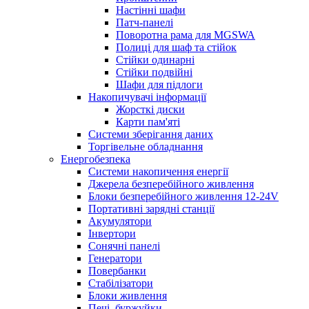
Настінні шафи
Патч-панелі
Поворотна рама для MGSWA
Полиці для шаф та стійок
Стійки одинарні
Стійки подвійні
Шафи для підлоги
Накопичувачі інформації
Жорсткі диски
Карти пам'яті
Системи зберігання даних
Торгівельне обладнання
Енергобезпека
Системи накопичення енергії
Джерела безперебійного живлення
Блоки безперебійного живлення 12-24V
Портативні зарядні станції
Акумулятори
Інвертори
Сонячні панелі
Генератори
Повербанки
Стабілізатори
Блоки живлення
Печі, буржуйки