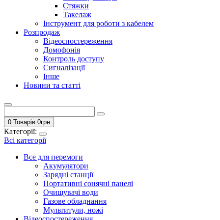
Стяжки
Такелаж
Інструмент для роботи з кабелем
Розпродаж
Відеоспостереження
Домофонія
Контроль доступу
Сигналізації
Інше
Новини та статті
0 Товарів
0
грн
Категорії:
Всі категорії
Все для перемоги
Акумулятори
Зарядні станції
Портативні сонячні панелі
Очищувачі води
Газове обладнання
Мультитули, ножі
Відеоспостереження