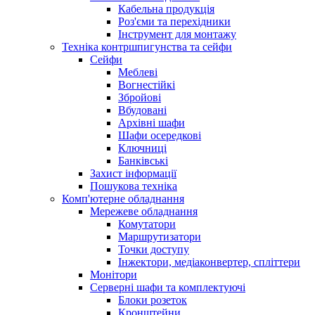
Кабельна продукція
Роз'єми та перехідники
Інструмент для монтажу
Техніка контршпигунства та сейфи
Сейфи
Меблеві
Вогнестійкі
Збройові
Вбудовані
Архівні шафи
Шафи осередкові
Ключниці
Банківські
Захист інформації
Пошукова техніка
Комп'ютерне обладнання
Мережеве обладнання
Комутатори
Маршрутизатори
Точки доступу
Інжектори, медіаконвертер, спліттери
Монітори
Серверні шафи та комплектуючі
Блоки розеток
Кронштейни