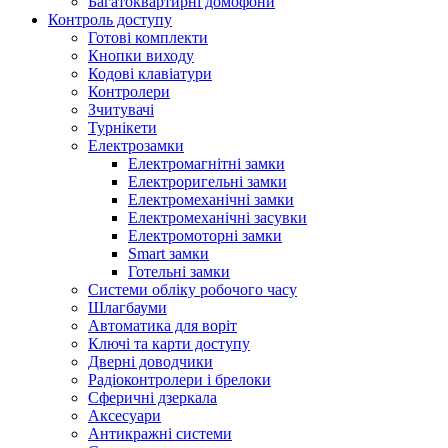
Багатоквартирні домофони
Контроль доступу
Готові комплекти
Кнопки виходу
Кодові клавіатури
Контролери
Зчитувачі
Турнікети
Електрозамки
Електромагнітні замки
Електроригельні замки
Електромеханічні замки
Електромеханічні засувки
Електромоторні замки
Smart замки
Готельні замки
Системи обліку робочого часу
Шлагбауми
Автоматика для воріт
Ключі та карти доступу
Дверні доводчики
Радіоконтролери і брелоки
Сферичні дзеркала
Аксесуари
Антикражні системи