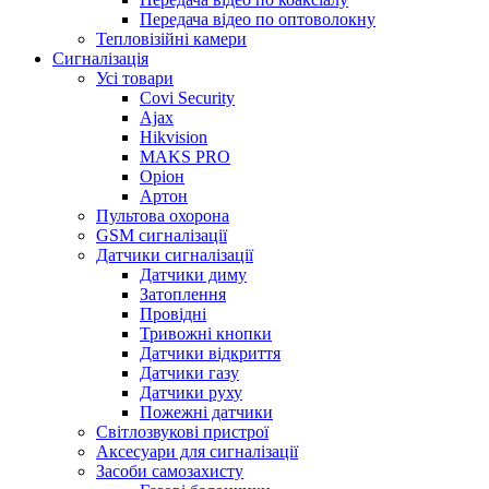
Передача відео по оптоволокну
Тепловізійні камери
Cигналізація
Усі товари
Covi Security
Ajax
Hikvision
MAKS PRO
Оріон
Артон
Пультова охорона
GSM сигналізації
Датчики сигналізації
Датчики диму
Затоплення
Провідні
Тривожні кнопки
Датчики відкриття
Датчики газу
Датчики руху
Пожежні датчики
Світлозвукові пристрої
Аксесуари для сигналізації
Засоби самозахисту