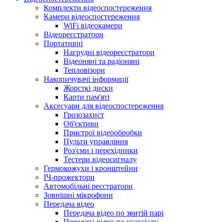
Комплекти відеоспостереження
Камери відеоспостереження
WiFi відеокамери
Відеореєстратори
Портативні
Нагрудні відеореєстратори
Відеоняні та радіоняні
Тепловізори
Накопичувачі інформації
Жорсткі диски
Карти пам'яті
Аксесуари для відеоспостереження
Грозозахист
Об'єктиви
Пристрої відеообробки
Пульти управління
Роз'єми і перехідники
Тестери відеосигналу
Гермокожухи і кронштейни
ІЧ-прожектори
Автомобільні реєстратори
Зовнішні мікрофони
Передача відео
Передача відео по звитій парі
Передача відео по коаксіалу