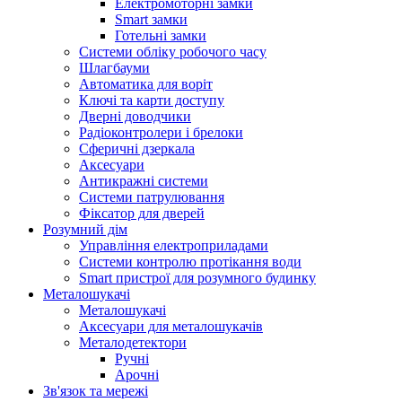
Електромоторні замки
Smart замки
Готельні замки
Системи обліку робочого часу
Шлагбауми
Автоматика для воріт
Ключі та карти доступу
Дверні доводчики
Радіоконтролери і брелоки
Сферичні дзеркала
Аксесуари
Антикражні системи
Системи патрулювання
Фіксатор для дверей
Розумний дім
Управління електроприладами
Системи контролю протікання води
Smart пристрої для розумного будинку
Металошукачі
Металошукачі
Аксесуари для металошукачів
Металодетектори
Ручні
Арочні
Зв'язок та мережі