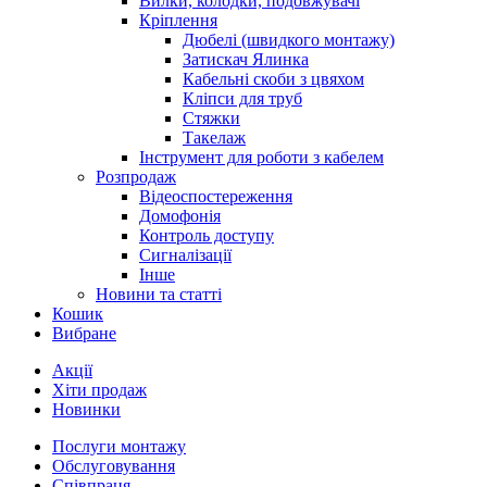
Вилки, колодки, подовжувачі
Кріплення
Дюбелі (швидкого монтажу)
Затискач Ялинка
Кабельні скоби з цвяхом
Кліпси для труб
Стяжки
Такелаж
Інструмент для роботи з кабелем
Розпродаж
Відеоспостереження
Домофонія
Контроль доступу
Сигналізації
Інше
Новини та статті
Кошик
Вибране
Акції
Хіти продаж
Новинки
Послуги монтажу
Обслуговування
Співпраця