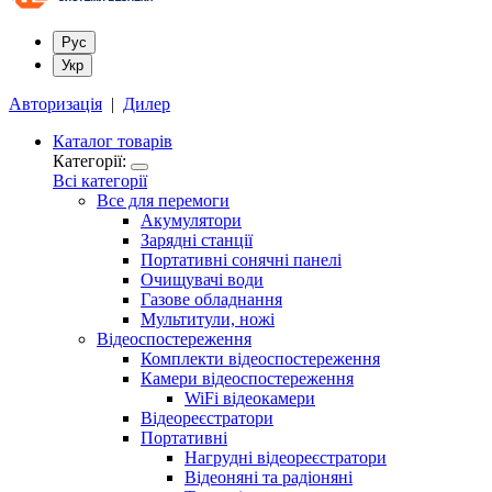
Рус
Укр
Авторизація
|
Дилер
Каталог товарів
Категорії:
Всі категорії
Все для перемоги
Акумулятори
Зарядні станції
Портативні сонячні панелі
Очищувачі води
Газове обладнання
Мультитули, ножі
Відеоспостереження
Комплекти відеоспостереження
Камери відеоспостереження
WiFi відеокамери
Відеореєстратори
Портативні
Нагрудні відеореєстратори
Відеоняні та радіоняні