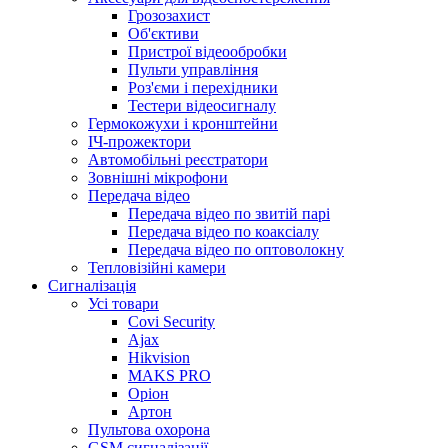
Грозозахист
Об'єктиви
Пристрої відеообробки
Пульти управління
Роз'єми і перехідники
Тестери відеосигналу
Гермокожухи і кронштейни
ІЧ-прожектори
Автомобільні реєстратори
Зовнішні мікрофони
Передача відео
Передача відео по звитій парі
Передача відео по коаксіалу
Передача відео по оптоволокну
Тепловізійні камери
Cигналізація
Усі товари
Covi Security
Ajax
Hikvision
MAKS PRO
Оріон
Артон
Пультова охорона
GSM сигналізації