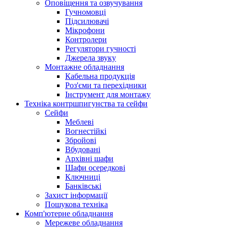
Оповіщення та озвучування
Гучномовці
Підсилювачі
Мікрофони
Контролери
Регулятори гучності
Джерела звуку
Монтажне обладнання
Кабельна продукція
Роз'єми та перехідники
Інструмент для монтажу
Техніка контршпигунства та сейфи
Сейфи
Меблеві
Вогнестійкі
Збройові
Вбудовані
Архівні шафи
Шафи осередкові
Ключниці
Банківські
Захист інформації
Пошукова техніка
Комп'ютерне обладнання
Мережеве обладнання