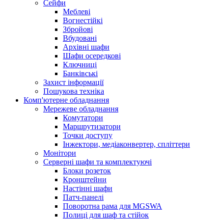
Сейфи
Меблеві
Вогнестійкі
Збройові
Вбудовані
Архівні шафи
Шафи осередкові
Ключниці
Банківські
Захист інформації
Пошукова техніка
Комп'ютерне обладнання
Мережеве обладнання
Комутатори
Маршрутизатори
Точки доступу
Інжектори, медіаконвертер, спліттери
Монітори
Серверні шафи та комплектуючі
Блоки розеток
Кронштейни
Настінні шафи
Патч-панелі
Поворотна рама для MGSWA
Полиці для шаф та стійок