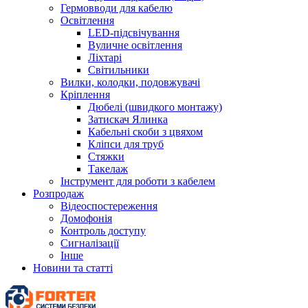
Гермовводи для кабелю
Освітлення
LED-підсвічування
Вуличне освітлення
Ліхтарі
Світильники
Вилки, колодки, подовжувачі
Кріплення
Дюбелі (швидкого монтажу)
Затискач Ялинка
Кабельні скоби з цвяхом
Кліпси для труб
Стяжки
Такелаж
Інструмент для роботи з кабелем
Розпродаж
Відеоспостереження
Домофонія
Контроль доступу
Сигналізації
Інше
Новини та статті