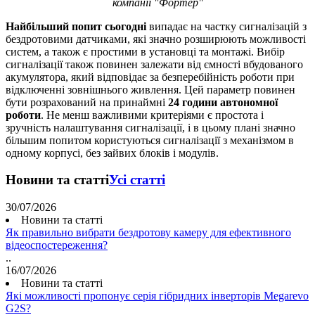
компанії "Фортер"
Найбільший попит сьогодні
випадає на частку сигналізацій з
бездротовими датчиками, які значно розширюють можливості
систем, а також є простими в установці та монтажі. Вибір
сигналізації також повинен залежати від ємності вбудованого
акумулятора, який відповідає за безперебійність роботи при
відключенні зовнішнього живлення. Цей параметр повинен
бути розрахований на принаймні
24 години автономної
роботи
. Не менш важливими критеріями є простота і
зручність налаштування сигналізації, і в цьому плані значно
більшим попитом користуються сигналізації з механізмом в
одному корпусі, без зайвих блоків і модулів.
Новини та статті
Усі статті
30/07/2026
Новини та статті
Як правильно вибрати бездротову камеру для ефективного
відеоспостереження?
..
16/07/2026
Новини та статті
Які можливості пропонує серія гібридних інверторів Megarevo
G2S?