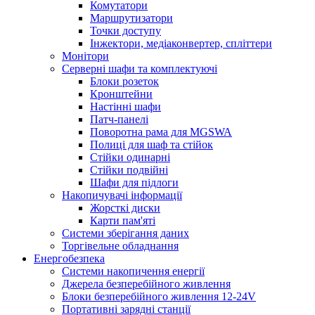
Комутатори
Маршрутизатори
Точки доступу
Інжектори, медіаконвертер, спліттери
Монітори
Серверні шафи та комплектуючі
Блоки розеток
Кронштейни
Настінні шафи
Патч-панелі
Поворотна рама для MGSWA
Полиці для шаф та стійок
Стійки одинарні
Стійки подвійні
Шафи для підлоги
Накопичувачі інформації
Жорсткі диски
Карти пам'яті
Системи зберігання даних
Торгівельне обладнання
Енергобезпека
Системи накопичення енергії
Джерела безперебійного живлення
Блоки безперебійного живлення 12-24V
Портативні зарядні станції