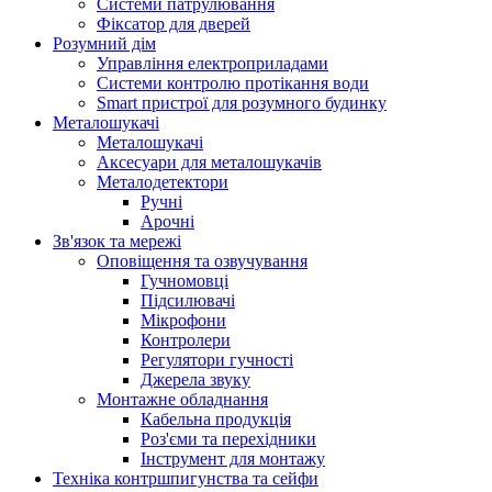
Системи патрулювання
Фіксатор для дверей
Розумний дім
Управління електроприладами
Системи контролю протікання води
Smart пристрої для розумного будинку
Металошукачі
Металошукачі
Аксесуари для металошукачів
Металодетектори
Ручні
Арочні
Зв'язок та мережі
Оповіщення та озвучування
Гучномовці
Підсилювачі
Мікрофони
Контролери
Регулятори гучності
Джерела звуку
Монтажне обладнання
Кабельна продукція
Роз'єми та перехідники
Інструмент для монтажу
Техніка контршпигунства та сейфи