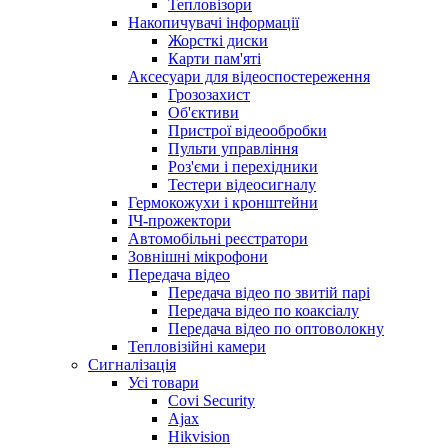
Тепловізори
Накопичувачі інформації
Жорсткі диски
Карти пам'яті
Аксесуари для відеоспостереження
Грозозахист
Об'єктиви
Пристрої відеообробки
Пульти управління
Роз'єми і перехідники
Тестери відеосигналу
Гермокожухи і кронштейни
ІЧ-прожектори
Автомобільні реєстратори
Зовнішні мікрофони
Передача відео
Передача відео по звитій парі
Передача відео по коаксіалу
Передача відео по оптоволокну
Тепловізійні камери
Cигналізація
Усі товари
Covi Security
Ajax
Hikvision