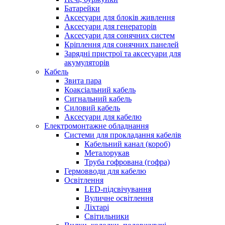
Батарейки
Аксесуари для блоків живлення
Аксесуари для генераторів
Аксесуари для сонячних систем
Кріплення для сонячних панелей
Зарядні пристрої та аксесуари для
акумуляторів
Кабель
Звита пара
Коаксіальний кабель
Сигнальний кабель
Силовий кабель
Аксесуари для кабелю
Електромонтажне обладнання
Системи для прокладання кабелів
Кабельний канал (короб)
Металорукав
Труба гофрована (гофра)
Гермовводи для кабелю
Освітлення
LED-підсвічування
Вуличне освітлення
Ліхтарі
Світильники