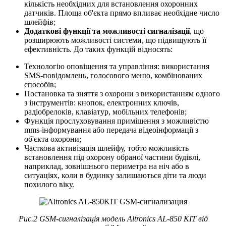
кількість необхідних для встановлення охоронних
датчиків. Площа об'єкта прямо впливає необхідне число
шлейфів;
Додаткові функції та можливості сигналізації
, що
розширюють можливості системи, що підвищують її
ефективність. До таких функцій відносять:
Технологію оповіщення та управління: використання
SMS-повідомлень, голосового меню, комбінованих
способів;
Постановка та зняття з охорони з використанням одного
з інструментів: кнопок, електронних ключів,
радіобрелоків, клавіатур, мобільних телефонів;
Функція прослуховування приміщення з можливістю
mms-інформування або передача відеоінформації з
об'єкта охорони;
Часткова активізація шлейфу, тобто можливість
встановлення під охорону обраної частини будівлі,
наприклад, зовнішнього периметра на ніч або в
ситуаціях, коли в будинку залишаються діти та люди
похилого віку.
Рис.2 GSM-сигналізація модель Altronics AL-850 KIT від