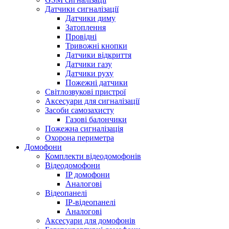
Датчики сигналізації
Датчики диму
Затоплення
Провідні
Тривожні кнопки
Датчики відкриття
Датчики газу
Датчики руху
Пожежні датчики
Світлозвукові пристрої
Аксесуари для сигналізації
Засоби самозахисту
Газові балончики
Пожежна сигналізація
Охорона периметра
Домофони
Комплекти відеодомофонів
Відеодомофони
IP домофони
Аналогові
Відеопанелі
IP-відеопанелі
Аналогові
Аксесуари для домофонів