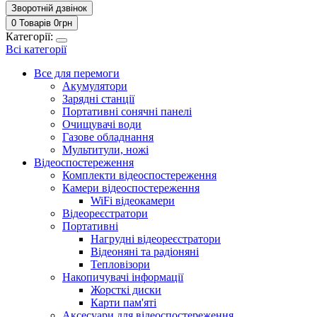
Зворотній дзвінок
0 Товарів
0
грн
Категорії:
Всі категорії
Все для перемоги
Акумулятори
Зарядні станції
Портативні сонячні панелі
Очищувачі води
Газове обладнання
Мультитули, ножі
Відеоспостереження
Комплекти відеоспостереження
Камери відеоспостереження
WiFi відеокамери
Відеореєстратори
Портативні
Нагрудні відеореєстратори
Відеоняні та радіоняні
Тепловізори
Накопичувачі інформації
Жорсткі диски
Карти пам'яті
Аксесуари для відеоспостереження