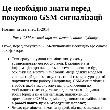
Це необхідно знати перед
покупкою GSM-сигналізації
Новини та статті
20/11/2014
Рис.1 GSM-сигналізація на захисті вашого будинку
Отже, перед покупкою GSM-сигналізації необхідно врахувати
такі фактори:
Температурні умови приміщення, у якому
встановлюватиметься система. Важливо мати
інформацію про наявність системи опалення в будівлі,
оскільки це, мабуть, найслабше місце деяких моделей
сигналізації даного типу: негативні температури здатні
порушити їхню роботу. Наприклад,
GSM-сигналізація
,
в роботі якої використовується підключення до
мобільного телефону, може відключитися, або давати
збої. Поряд із цим сигналізації, підключені до
промислових GSM-модемів, відрізняються стабільністю
в
роботі навіть при 40-градусних морозах
;
Число приміщень, вікон та дверей, від якого залежить