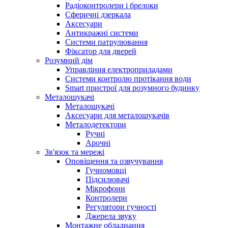
Радіоконтролери і брелоки
Сферичні дзеркала
Аксесуари
Антикражні системи
Системи патрулювання
Фіксатор для дверей
Розумний дім
Управління електроприладами
Системи контролю протікання води
Smart пристрої для розумного будинку
Металошукачі
Металошукачі
Аксесуари для металошукачів
Металодетектори
Ручні
Арочні
Зв'язок та мережі
Оповіщення та озвучування
Гучномовці
Підсилювачі
Мікрофони
Контролери
Регулятори гучності
Джерела звуку
Монтажне обладнання