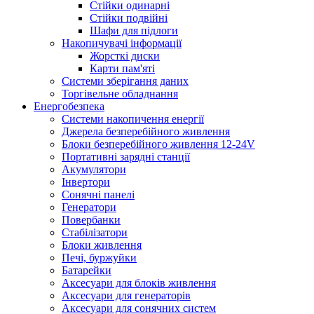
Стійки одинарні
Стійки подвійні
Шафи для підлоги
Накопичувачі інформації
Жорсткі диски
Карти пам'яті
Системи зберігання даних
Торгівельне обладнання
Енергобезпека
Системи накопичення енергії
Джерела безперебійного живлення
Блоки безперебійного живлення 12-24V
Портативні зарядні станції
Акумулятори
Інвертори
Сонячні панелі
Генератори
Повербанки
Стабілізатори
Блоки живлення
Печі, буржуйки
Батарейки
Аксесуари для блоків живлення
Аксесуари для генераторів
Аксесуари для сонячних систем