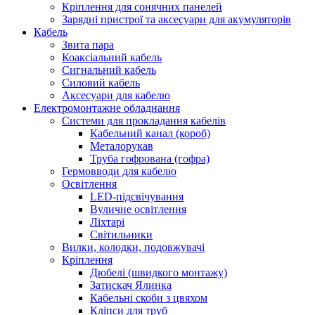
Кріплення для сонячних панелей
Зарядні пристрої та аксесуари для акумуляторів
Кабель
Звита пара
Коаксіальний кабель
Сигнальний кабель
Силовий кабель
Аксесуари для кабелю
Електромонтажне обладнання
Системи для прокладання кабелів
Кабельний канал (короб)
Металорукав
Труба гофрована (гофра)
Гермовводи для кабелю
Освітлення
LED-підсвічування
Вуличне освітлення
Ліхтарі
Світильники
Вилки, колодки, подовжувачі
Кріплення
Дюбелі (швидкого монтажу)
Затискач Ялинка
Кабельні скоби з цвяхом
Кліпси для труб