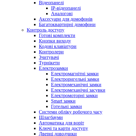
Відеопанелі
IP-відеопанелі
Аналогові
Аксесуари для домофонів
Багатоквартирні домофони
Контроль доступу
Готові комплекти
Кнопки виходу
Кодові клавіатури
Контролери
Зчитувачі
Турнікети
Електрозамки
Електромагнітні замки
Електроригельні замки
Електромеханічні замки
Електромеханічні засувки
Електромоторні замки
Smart замки
Готельні замки
Системи обліку робочого часу
Шлагбауми
Автоматика для воріт
Ключі та карти доступу
Дверні доводчики