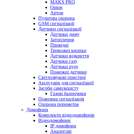
MAKS PRO
Оріон
Артон
Пультова охорона
GSM сигналізації
Датчики сигналізації
Датчики диму
Затоплення
Провідні
Тривожні кнопки
Датчики відкриття
Датчики газу
Датчики руху
Пожежні датчики
Світлозвукові пристрої
Аксесуари для сигналізації
Засоби самозахисту
Газові балончики
Пожежна сигналізація
Охорона периметра
Домофони
Комплекти відеодомофонів
Відеодомофони
IP домофони
Аналогові