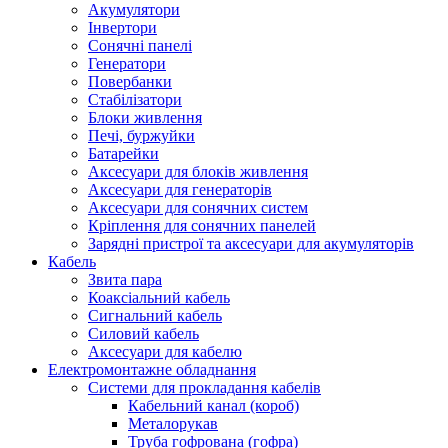
Акумулятори
Інвертори
Сонячні панелі
Генератори
Повербанки
Стабілізатори
Блоки живлення
Печі, буржуйки
Батарейки
Аксесуари для блоків живлення
Аксесуари для генераторів
Аксесуари для сонячних систем
Кріплення для сонячних панелей
Зарядні пристрої та аксесуари для акумуляторів
Кабель
Звита пара
Коаксіальний кабель
Сигнальний кабель
Силовий кабель
Аксесуари для кабелю
Електромонтажне обладнання
Системи для прокладання кабелів
Кабельний канал (короб)
Металорукав
Труба гофрована (гофра)