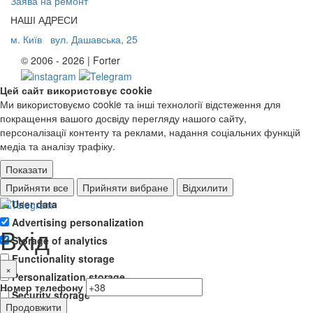
Заява на ремонт
НАШІ АДРЕСИ
м. Київ
вул. Дашавська, 25
© 2006 - 2026 | Forter
Цей сайт використовує cookie
Ми використовуємо cookie та інші технології відстеження для
покращення вашого досвіду перегляду нашого сайту,
персоналізації контенту та реклами, надання соціальних функцій
медіа та аналізу трафіку.
Показати
Ad storage
Прийняти все
Прийняти вибране
Відхилити
User data
Advertising personalization
Вхід
Storage of analytics
Functionality storage
×
Personalization storage
Номер телефону
Security storage
Продовжити