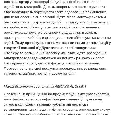
свою квартиру
господарі згадують вже після закінчення
оздоблювальних робіт. Досить неприємним фактом для них
стає необхідність порушувати свіже оздоблення приміщення
для встановлення сигналізації. Адже після монтажу системи
безпеки стіни «прикрасять» дроти, що тягнуться, і розетки або
ж короба, в які ці самі дроти заховані. У разі збереження
ремонту за допомогою установки радіодатчиків замість
протягування кабелів, вартість установки збільшується мало не
вдвічі.
Тому проектування та монтаж системи сигналізації у
квартирі повинні відбуватися на етапі планування
інтер'єру та розміщення меблів у кімнатах. Адже розведення
електропроводки здійснюється на початок ремонтних робіт.
Цю справу краще доручити фахівцю охоронної компанії.
Фортер пропонує свої послуги з проектування, встановлення
та консультаційних послуг у цьому питанні.
Мал.2 Комплект сигналізації Altronics AL-200KIT
Обстеживши приміщення на предмет будь-яких уразливостей,
наш фахівець дасть
професійні рекомендації
щодо виду
сигналізації, схеми закладки кабелів під неї, місць
встановлення та типів датчиків, які створять оптимальну схему
захисту. При професійному підході можна суттєво заощадити