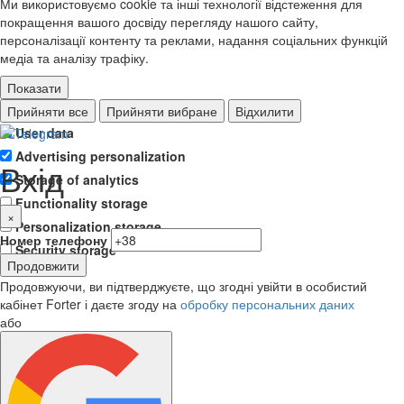
Ми використовуємо cookie та інші технології відстеження для
покращення вашого досвіду перегляду нашого сайту,
персоналізації контенту та реклами, надання соціальних функцій
медіа та аналізу трафіку.
Показати
Ad storage
Прийняти все
Прийняти вибране
Відхилити
User data
Advertising personalization
Вхід
Storage of analytics
Functionality storage
×
Personalization storage
Номер телефону
Security storage
Продовжити
Продовжуючи, ви підтверджуєте, що згодні увійти в особистий
кабінет Forter і даєте згоду на
обробку персональних даних
або