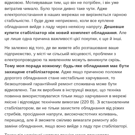
відмовою. Мотивувавши тим, що він не потрібен, і він уже
витратив чимало. Було трохи дивно таке чути. Адже
електропостачання в наших мережах не вирізняється гарною
стабільністю. І буде дуже неприємно, коли все куплене
обладнання вийде з ладу через неякісну напругу.
Дешевше
купити стабілізатор ніж новий комплект обладнання
. Але
це лише одна причина важливості цієї покупки, є ще й інші.
Не залежно від того, де ви живете або розташоване ваше
підприємство, у місті чи сільській місцевості, проблеми з
електропроводкою та живленням можуть виникнути скрізь.
Тому моя порада кожному: будь-яке обладнання має бути
захищене стабілізатором
. Адже якщо причиною поломки
дорогого обладнання стане нестабільне харчування, то
безкоштовний гарантійний ремонт споживача може бути
відмовлено. Так як виробник в інструкції вказує, що техніка
повинна використовуватися тільки якщо харчування в мережі
якісне і відповідає технічним вимогам (220 В). Зі встановленим
стабілізатором, ви не тільки захистите обладнання від різких
стрибків, просідання напруги, високочастотних коливань,
перешкод, але й зможете сміливо вимагати ремонту або
заміни обладнання, якщо воно вийде з ладу при стабілізаторі.
Також від неякісної напруги техніка може працювати