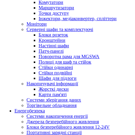
Комутатори
Маршрутизатори
Точки доступу
Інжектори, медіаконвертер, спліттери
Монітори
Серверні шафи та комплектуючі
Блоки розеток
Кронштейни
Настінні шафи
Патч-панелі
Поворотна рама для MGSWA
Полиці для шаф та стійок
Стійки одинарні
Стійки подвійні
Шафи для підлоги
Накопичувачі інформації
Жорсткі диски
Карти пам'яті
Системи зберігання даних
Торгівельне обладнання
Енергобезпека
Системи накопичення енергії
Джерела безперебійного живлення
Блоки безперебійного живлення 12-24V
Портативні зарядні станції