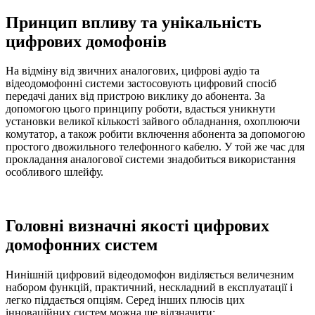
Принцип впливу та унікальність
цифрових домофонів
На відміну від звичних аналогових, цифрові аудіо та
відеодомофонні системи застосовують цифровий спосіб
передачі даних від пристрою виклику до абонента. За
допомогою цього принципу роботи, вдасться уникнути
установки великої кількості зайвого обладнання, охоплюючи
комутатор, а також робити включення абонента за допомогою
простого двожильного телефонного кабелю. У той же час для
прокладання аналогової системи знадобиться використання
особливого шлейфу.
Головні визначні якості цифрових
домофонних систем
Нинішній цифровий відеодомофон виділяється величезним
набором функцій, практичний, нескладний в експлуатації і
легко піддається опціям. Серед інших плюсів цих
інноваційних систем можна ще відзначити: