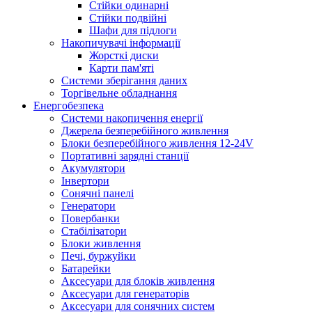
Стійки одинарні
Стійки подвійні
Шафи для підлоги
Накопичувачі інформації
Жорсткі диски
Карти пам'яті
Системи зберігання даних
Торгівельне обладнання
Енергобезпека
Системи накопичення енергії
Джерела безперебійного живлення
Блоки безперебійного живлення 12-24V
Портативні зарядні станції
Акумулятори
Інвертори
Сонячні панелі
Генератори
Повербанки
Стабілізатори
Блоки живлення
Печі, буржуйки
Батарейки
Аксесуари для блоків живлення
Аксесуари для генераторів
Аксесуари для сонячних систем