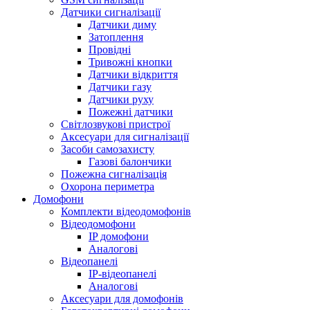
Датчики сигналізації
Датчики диму
Затоплення
Провідні
Тривожні кнопки
Датчики відкриття
Датчики газу
Датчики руху
Пожежні датчики
Світлозвукові пристрої
Аксесуари для сигналізації
Засоби самозахисту
Газові балончики
Пожежна сигналізація
Охорона периметра
Домофони
Комплекти відеодомофонів
Відеодомофони
IP домофони
Аналогові
Відеопанелі
IP-відеопанелі
Аналогові
Аксесуари для домофонів