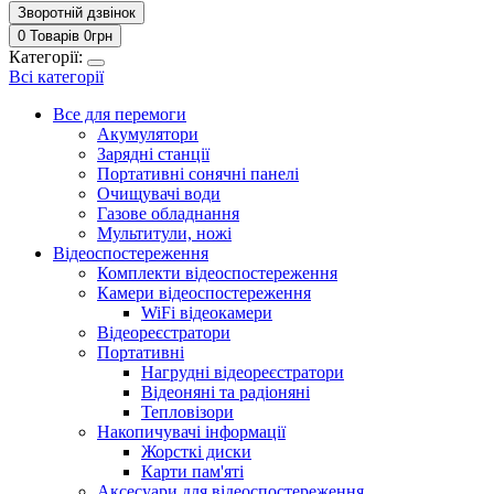
Зворотній дзвінок
0 Товарів
0
грн
Категорії:
Всі категорії
Все для перемоги
Акумулятори
Зарядні станції
Портативні сонячні панелі
Очищувачі води
Газове обладнання
Мультитули, ножі
Відеоспостереження
Комплекти відеоспостереження
Камери відеоспостереження
WiFi відеокамери
Відеореєстратори
Портативні
Нагрудні відеореєстратори
Відеоняні та радіоняні
Тепловізори
Накопичувачі інформації
Жорсткі диски
Карти пам'яті
Аксесуари для відеоспостереження