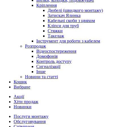
Вилки, колодки, подовжувачі
Кріплення
Дюбелі (швидкого монтажу)
Затискач Ялинка
Кабельні скоби з цвяхом
Кліпси для труб
Стяжки
Такелаж
Інструмент для роботи з кабелем
Розпродаж
Відеоспостереження
Домофонія
Контроль доступу
Сигналізації
Інше
Новини та статті
Кошик
Вибране
Акції
Хіти продаж
Новинки
Послуги монтажу
Обслуговування
Співпраця