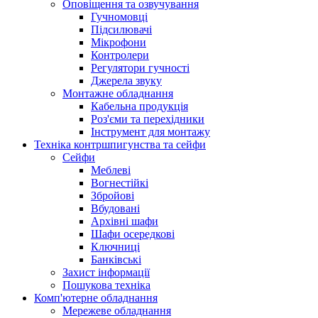
Оповіщення та озвучування
Гучномовці
Підсилювачі
Мікрофони
Контролери
Регулятори гучності
Джерела звуку
Монтажне обладнання
Кабельна продукція
Роз'єми та перехідники
Інструмент для монтажу
Техніка контршпигунства та сейфи
Сейфи
Меблеві
Вогнестійкі
Збройові
Вбудовані
Архівні шафи
Шафи осередкові
Ключниці
Банківські
Захист інформації
Пошукова техніка
Комп'ютерне обладнання
Мережеве обладнання