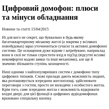
Цифровий домофон: плюси
та мінуси обладнання
Новини та статті
15/04/2015
Ні для кого не секрет, що буквально в будь-якому
багатоквартирному міському житлі (а зокрема у всіляких
новобудовах) зараз уточнюються сучасні та активні домофонні
системи. Це оснащення дуже відоме і затребуване, наприклад
вони в силі не тільки спростити вхід в під'їзд (відсутні всілякі
некомфортні кодові замки та інші механізми), але ще й
значимо збільшити ступінь захищеності.
Нині одними з найпопулярніших систем є домофони типу
цифрових типажів. Схожі прилади дають можливість людині,
яка розташовується зсередини житлоплощі, здійснювати
переговори з гостем, просто не виходячи з особистого житла.
Крім того, саме зсередини житла є можливість відкривати
вхідні двері; для цієї функції в цифрових аудіодомофонах
враховано спеціальну кнопку.