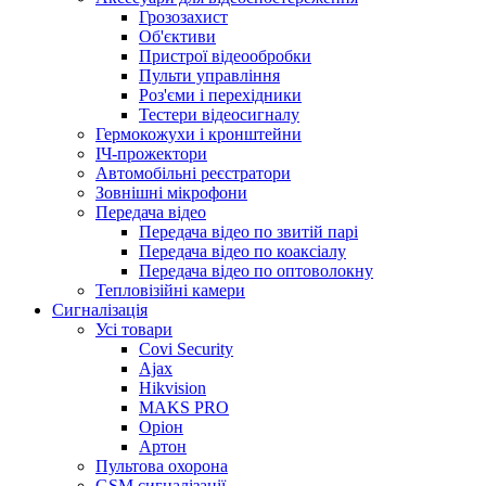
Грозозахист
Об'єктиви
Пристрої відеообробки
Пульти управління
Роз'єми і перехідники
Тестери відеосигналу
Гермокожухи і кронштейни
ІЧ-прожектори
Автомобільні реєстратори
Зовнішні мікрофони
Передача відео
Передача відео по звитій парі
Передача відео по коаксіалу
Передача відео по оптоволокну
Тепловізійні камери
Cигналізація
Усі товари
Covi Security
Ajax
Hikvision
MAKS PRO
Оріон
Артон
Пультова охорона
GSM сигналізації