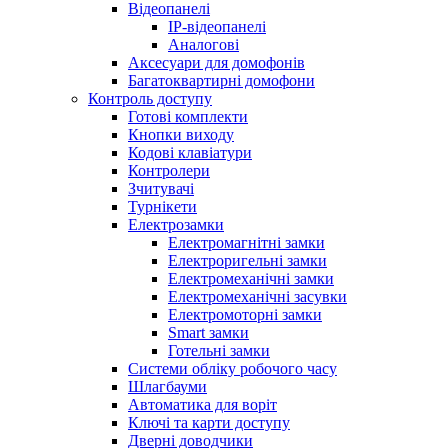
Відеопанелі
IP-відеопанелі
Аналогові
Аксесуари для домофонів
Багатоквартирні домофони
Контроль доступу
Готові комплекти
Кнопки виходу
Кодові клавіатури
Контролери
Зчитувачі
Турнікети
Електрозамки
Електромагнітні замки
Електроригельні замки
Електромеханічні замки
Електромеханічні засувки
Електромоторні замки
Smart замки
Готельні замки
Системи обліку робочого часу
Шлагбауми
Автоматика для воріт
Ключі та карти доступу
Дверні доводчики