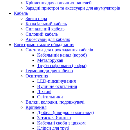
Кріплення для сонячних панелей
Зарядні пристрої та аксесуари для акумуляторів
Кабель
Звита пара
Коаксіальний кабель
Сигнальний кабель
Силовий кабель
Аксесуари для кабелю
Електромонтажне обладнання
Системи для прокладання кабелів
Кабельний канал (короб)
Металорукав
Труба гофрована (гофра)
Гермовводи для кабелю
Освітлення
LED-підсвічування
Вуличне освітлення
Ліхтарі
Світильники
Вилки, колодки, подовжувачі
Кріплення
Дюбелі (швидкого монтажу)
Затискач Ялинка
Кабельні скоби з цвяхом
Кліпси для труб