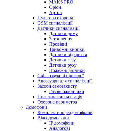
MAKS PRO
Оріон
Артон
Пультова охорона
GSM сигналізації
Датчики сигналізації
Датчики диму
Затоплення
Провідні
Тривожні кнопки
Датчики відкриття
Датчики газу
Датчики руху
Пожежні датчики
Світлозвукові пристрої
Аксесуари для сигналізації
Засоби самозахисту
Газові балончики
Пожежна сигналізація
Охорона периметра
Домофони
Комплекти відеодомофонів
Відеодомофони
IP домофони
Аналогові