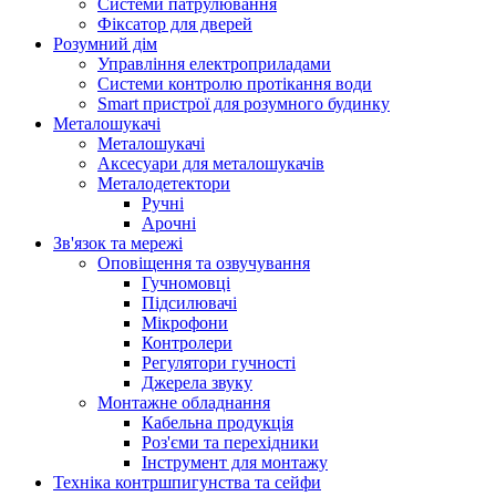
Системи патрулювання
Фіксатор для дверей
Розумний дім
Управління електроприладами
Системи контролю протікання води
Smart пристрої для розумного будинку
Металошукачі
Металошукачі
Аксесуари для металошукачів
Металодетектори
Ручні
Арочні
Зв'язок та мережі
Оповіщення та озвучування
Гучномовці
Підсилювачі
Мікрофони
Контролери
Регулятори гучності
Джерела звуку
Монтажне обладнання
Кабельна продукція
Роз'єми та перехідники
Інструмент для монтажу
Техніка контршпигунства та сейфи