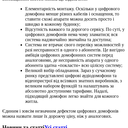
Елементарність монтажу. Оскільки у цифрового
домофона менше різних кабелів і оснащення, то
ставити схожі апарати можна досить просто і
швидко в кожному будинку;
Відсутність важкого та дорогого сервісу. По суті, у
цифрових домофонів нема чому зламатися; вся
система надзвичайно звичайна та доступна;
Система не втрачає свого переліку можливостей у
разі несправності в одного з абонентів. Це вигідно
амбіція цифрових домофонних систем перед
аналоговими, де несправність апарата у одного
абонента здатна «покласти» всю цілісну систему;
Великий вибір обладнання. Зараз у сучасному
ринку представлені цифрові аудіодомофони та
відеопристрої від всіляких знатних виробників, з
великим набором функцій та налаштувань за
абсолютно доступними тарифами. Надалі,
підходящий домофон легко знайти для кожного
житла.
Єдиним і зовсім незначним дефектом цифрових домофонів
можна назвати лише їх дорожчу ціну, ніж у аналогових.
Новини та статті
Усі статті