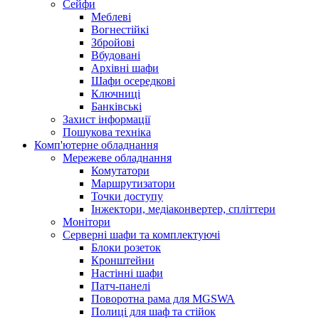
Сейфи
Меблеві
Вогнестійкі
Збройові
Вбудовані
Архівні шафи
Шафи осередкові
Ключниці
Банківські
Захист інформації
Пошукова техніка
Комп'ютерне обладнання
Мережеве обладнання
Комутатори
Маршрутизатори
Точки доступу
Інжектори, медіаконвертер, спліттери
Монітори
Серверні шафи та комплектуючі
Блоки розеток
Кронштейни
Настінні шафи
Патч-панелі
Поворотна рама для MGSWA
Полиці для шаф та стійок