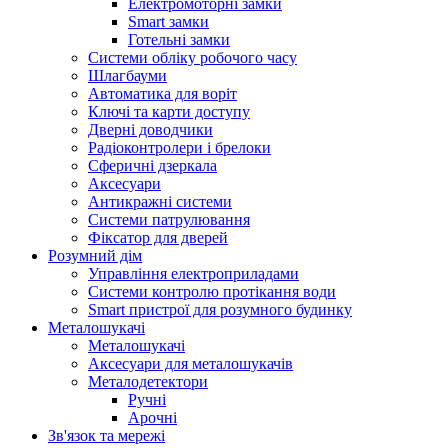
Електромоторні замки
Smart замки
Готельні замки
Системи обліку робочого часу
Шлагбауми
Автоматика для воріт
Ключі та карти доступу
Дверні доводчики
Радіоконтролери і брелоки
Сферичні дзеркала
Аксесуари
Антикражні системи
Системи патрулювання
Фіксатор для дверей
Розумний дім
Управління електроприладами
Системи контролю протікання води
Smart пристрої для розумного будинку
Металошукачі
Металошукачі
Аксесуари для металошукачів
Металодетектори
Ручні
Арочні
Зв'язок та мережі