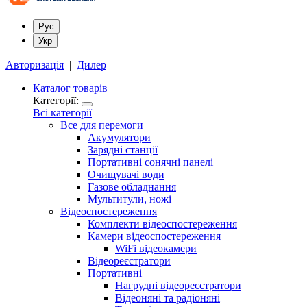
Рус
Укр
Авторизація
|
Дилер
Каталог товарів
Категорії:
Всі категорії
Все для перемоги
Акумулятори
Зарядні станції
Портативні сонячні панелі
Очищувачі води
Газове обладнання
Мультитули, ножі
Відеоспостереження
Комплекти відеоспостереження
Камери відеоспостереження
WiFi відеокамери
Відеореєстратори
Портативні
Нагрудні відеореєстратори
Відеоняні та радіоняні