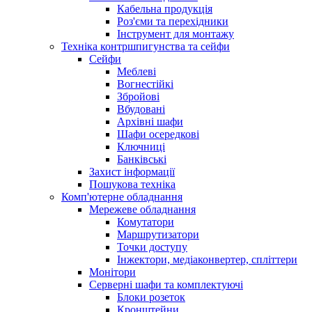
Кабельна продукція
Роз'єми та перехідники
Інструмент для монтажу
Техніка контршпигунства та сейфи
Сейфи
Меблеві
Вогнестійкі
Збройові
Вбудовані
Архівні шафи
Шафи осередкові
Ключниці
Банківські
Захист інформації
Пошукова техніка
Комп'ютерне обладнання
Мережеве обладнання
Комутатори
Маршрутизатори
Точки доступу
Інжектори, медіаконвертер, спліттери
Монітори
Серверні шафи та комплектуючі
Блоки розеток
Кронштейни