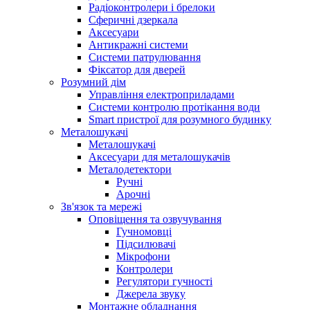
Радіоконтролери і брелоки
Сферичні дзеркала
Аксесуари
Антикражні системи
Системи патрулювання
Фіксатор для дверей
Розумний дім
Управління електроприладами
Системи контролю протікання води
Smart пристрої для розумного будинку
Металошукачі
Металошукачі
Аксесуари для металошукачів
Металодетектори
Ручні
Арочні
Зв'язок та мережі
Оповіщення та озвучування
Гучномовці
Підсилювачі
Мікрофони
Контролери
Регулятори гучності
Джерела звуку
Монтажне обладнання