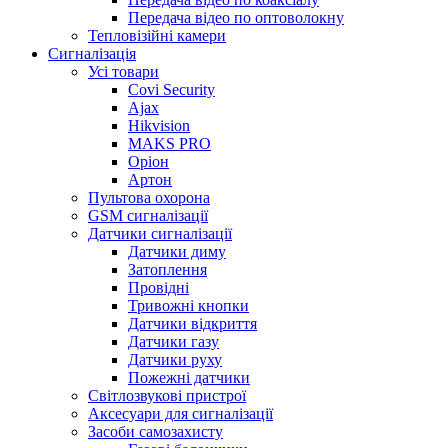
Передача відео по оптоволокну
Тепловізійні камери
Cигналізація
Усі товари
Covi Security
Ajax
Hikvision
MAKS PRO
Оріон
Артон
Пультова охорона
GSM сигналізації
Датчики сигналізації
Датчики диму
Затоплення
Провідні
Тривожні кнопки
Датчики відкриття
Датчики газу
Датчики руху
Пожежні датчики
Світлозвукові пристрої
Аксесуари для сигналізації
Засоби самозахисту