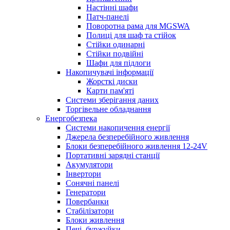
Настінні шафи
Патч-панелі
Поворотна рама для MGSWA
Полиці для шаф та стійок
Стійки одинарні
Стійки подвійні
Шафи для підлоги
Накопичувачі інформації
Жорсткі диски
Карти пам'яті
Системи зберігання даних
Торгівельне обладнання
Енергобезпека
Системи накопичення енергії
Джерела безперебійного живлення
Блоки безперебійного живлення 12-24V
Портативні зарядні станції
Акумулятори
Інвертори
Сонячні панелі
Генератори
Повербанки
Стабілізатори
Блоки живлення
Печі, буржуйки