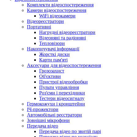
Комплекти відеоспостереження
Камери відеоспостереження
WiFi відеокамери
Відеореєстратори
Портативні
Нагрудні відеореєстратори
Відеоняні та радіоняні
Тепловізори
Накопичувачі інформації
Жорсткі диски
Карти пам'яті
Аксесуари для відеоспостереження
Грозозахист
Об'єктиви
Пристрої відеообробки
Пульти управління
Роз'єми і перехідники
Тестери відеосигналу
Гермокожухи і кронштейни
ІЧ-прожектори
Автомобільні реєстратори
Зовнішні мікрофони
Передача відео
Передача відео по звитій парі
Передача відео по коаксіалу