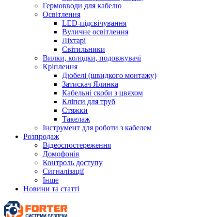
Гермовводи для кабелю
Освітлення
LED-підсвічування
Вуличне освітлення
Ліхтарі
Світильники
Вилки, колодки, подовжувачі
Кріплення
Дюбелі (швидкого монтажу)
Затискач Ялинка
Кабельні скоби з цвяхом
Кліпси для труб
Стяжки
Такелаж
Інструмент для роботи з кабелем
Розпродаж
Відеоспостереження
Домофонія
Контроль доступу
Сигналізації
Інше
Новини та статті