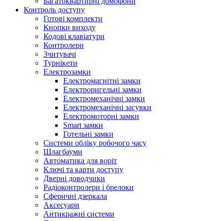
Багатоквартирні домофони
Контроль доступу
Готові комплекти
Кнопки виходу
Кодові клавіатури
Контролери
Зчитувачі
Турнікети
Електрозамки
Електромагнітні замки
Електроригельні замки
Електромеханічні замки
Електромеханічні засувки
Електромоторні замки
Smart замки
Готельні замки
Системи обліку робочого часу
Шлагбауми
Автоматика для воріт
Ключі та карти доступу
Дверні доводчики
Радіоконтролери і брелоки
Сферичні дзеркала
Аксесуари
Антикражні системи