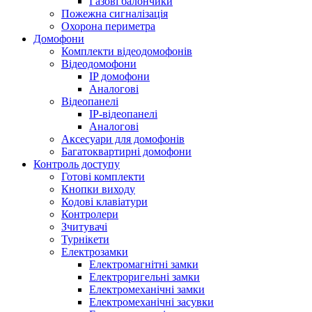
Газові балончики
Пожежна сигналізація
Охорона периметра
Домофони
Комплекти відеодомофонів
Відеодомофони
IP домофони
Аналогові
Відеопанелі
IP-відеопанелі
Аналогові
Аксесуари для домофонів
Багатоквартирні домофони
Контроль доступу
Готові комплекти
Кнопки виходу
Кодові клавіатури
Контролери
Зчитувачі
Турнікети
Електрозамки
Електромагнітні замки
Електроригельні замки
Електромеханічні замки
Електромеханічні засувки