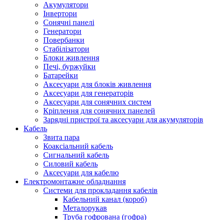
Акумулятори
Інвертори
Сонячні панелі
Генератори
Повербанки
Стабілізатори
Блоки живлення
Печі, буржуйки
Батарейки
Аксесуари для блоків живлення
Аксесуари для генераторів
Аксесуари для сонячних систем
Кріплення для сонячних панелей
Зарядні пристрої та аксесуари для акумуляторів
Кабель
Звита пара
Коаксіальний кабель
Сигнальний кабель
Силовий кабель
Аксесуари для кабелю
Електромонтажне обладнання
Системи для прокладання кабелів
Кабельний канал (короб)
Металорукав
Труба гофрована (гофра)