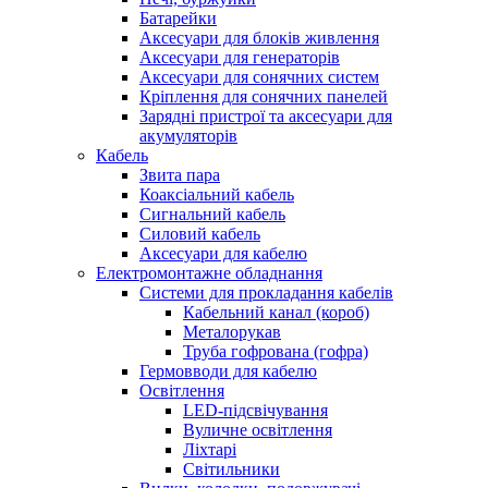
Батарейки
Аксесуари для блоків живлення
Аксесуари для генераторів
Аксесуари для сонячних систем
Кріплення для сонячних панелей
Зарядні пристрої та аксесуари для
акумуляторів
Кабель
Звита пара
Коаксіальний кабель
Сигнальний кабель
Силовий кабель
Аксесуари для кабелю
Електромонтажне обладнання
Системи для прокладання кабелів
Кабельний канал (короб)
Металорукав
Труба гофрована (гофра)
Гермовводи для кабелю
Освітлення
LED-підсвічування
Вуличне освітлення
Ліхтарі
Світильники