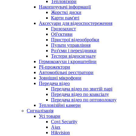
Тепловізори
Накопичувачі інформації
Жорсткі диски
Карти пам'яті
Аксесуари для відеоспостереження
Грозозахист
Об'єктиви
Пристрої відеообробки
Пульти управління
Роз'єми і перехідники
Тестери відеосигналу
Гермокожухи і кронштейни
ІЧ-прожектори
Автомобільні реєстратори
Зовнішні мікрофони
Передача відео
Передача відео по звитій парі
Передача відео по коаксіалу
Передача відео по оптоволокну
Тепловізійні камери
Cигналізація
Усі товари
Covi Security
Ajax
Hikvision