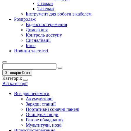
Стяжки
Такелаж
Інструмент для роботи з кабелем
Розпродаж
Відеоспостереження
Домофонія
Контроль доступу
Сигналізації
Інше
Новини та статті
0 Товарів
0
грн
Категорії:
Всі категорії
Все для перемоги
Акумулятори
Зарядні станції
Портативні сонячні панелі
Очищувачі води
Газове обладнання
Мультитули, ножі
Відеоспостереження