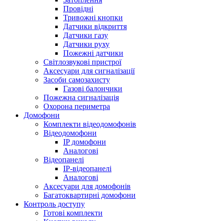
Провідні
Тривожні кнопки
Датчики відкриття
Датчики газу
Датчики руху
Пожежні датчики
Світлозвукові пристрої
Аксесуари для сигналізації
Засоби самозахисту
Газові балончики
Пожежна сигналізація
Охорона периметра
Домофони
Комплекти відеодомофонів
Відеодомофони
IP домофони
Аналогові
Відеопанелі
IP-відеопанелі
Аналогові
Аксесуари для домофонів
Багатоквартирні домофони
Контроль доступу
Готові комплекти