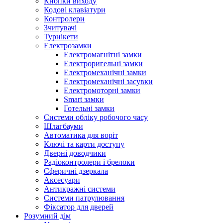
Кнопки виходу
Кодові клавіатури
Контролери
Зчитувачі
Турнікети
Електрозамки
Електромагнітні замки
Електроригельні замки
Електромеханічні замки
Електромеханічні засувки
Електромоторні замки
Smart замки
Готельні замки
Системи обліку робочого часу
Шлагбауми
Автоматика для воріт
Ключі та карти доступу
Дверні доводчики
Радіоконтролери і брелоки
Сферичні дзеркала
Аксесуари
Антикражні системи
Системи патрулювання
Фіксатор для дверей
Розумний дім