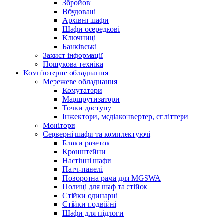
Збройові
Вбудовані
Архівні шафи
Шафи осередкові
Ключниці
Банківські
Захист інформації
Пошукова техніка
Комп'ютерне обладнання
Мережеве обладнання
Комутатори
Маршрутизатори
Точки доступу
Інжектори, медіаконвертер, спліттери
Монітори
Серверні шафи та комплектуючі
Блоки розеток
Кронштейни
Настінні шафи
Патч-панелі
Поворотна рама для MGSWA
Полиці для шаф та стійок
Стійки одинарні
Стійки подвійні
Шафи для підлоги