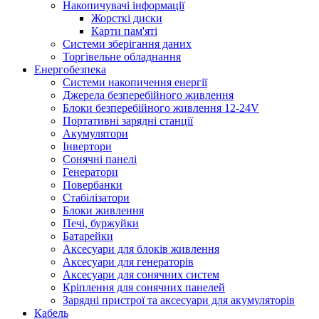
Накопичувачі інформації
Жорсткі диски
Карти пам'яті
Системи зберігання даних
Торгівельне обладнання
Енергобезпека
Системи накопичення енергії
Джерела безперебійного живлення
Блоки безперебійного живлення 12-24V
Портативні зарядні станції
Акумулятори
Інвертори
Сонячні панелі
Генератори
Повербанки
Стабілізатори
Блоки живлення
Печі, буржуйки
Батарейки
Аксесуари для блоків живлення
Аксесуари для генераторів
Аксесуари для сонячних систем
Кріплення для сонячних панелей
Зарядні пристрої та аксесуари для акумуляторів
Кабель