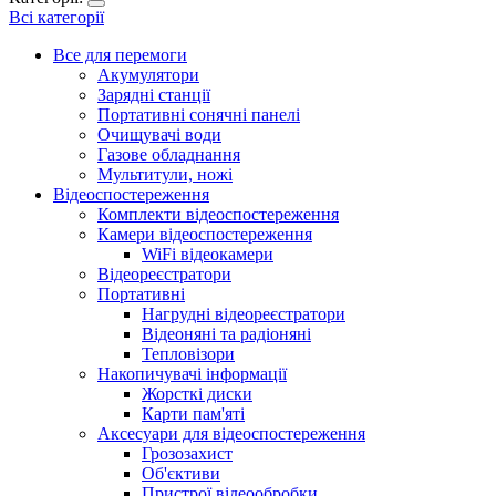
Всі категорії
Все для перемоги
Акумулятори
Зарядні станції
Портативні сонячні панелі
Очищувачі води
Газове обладнання
Мультитули, ножі
Відеоспостереження
Комплекти відеоспостереження
Камери відеоспостереження
WiFi відеокамери
Відеореєстратори
Портативні
Нагрудні відеореєстратори
Відеоняні та радіоняні
Тепловізори
Накопичувачі інформації
Жорсткі диски
Карти пам'яті
Аксесуари для відеоспостереження
Грозозахист
Об'єктиви
Пристрої відеообробки