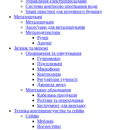
Управління електроприладами
Системи контролю протікання води
Smart пристрої для розумного будинку
Металошукачі
Металошукачі
Аксесуари для металошукачів
Металодетектори
Ручні
Арочні
Зв'язок та мережі
Оповіщення та озвучування
Гучномовці
Підсилювачі
Мікрофони
Контролери
Регулятори гучності
Джерела звуку
Монтажне обладнання
Кабельна продукція
Роз'єми та перехідники
Інструмент для монтажу
Техніка контршпигунства та сейфи
Сейфи
Меблеві
Вогнестійкі