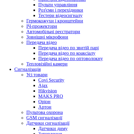
Пульти управління
Роз'єми і перехідники
Тестери відеосигналу
Гермокожухи і кронштейни
ІЧ-прожектори
Автомобільні реєстратори
Зовнішні мікрофони
Передача відео
Передача відео по звитій парі
Передача відео по коаксіалу
Передача відео по оптоволокну
Тепловізійні камери
Cигналізація
Усі товари
Covi Security
Ajax
Hikvision
MAKS PRO
Оріон
Артон
Пультова охорона
GSM сигналізації
Датчики сигналізації
Датчики диму
Затоплення