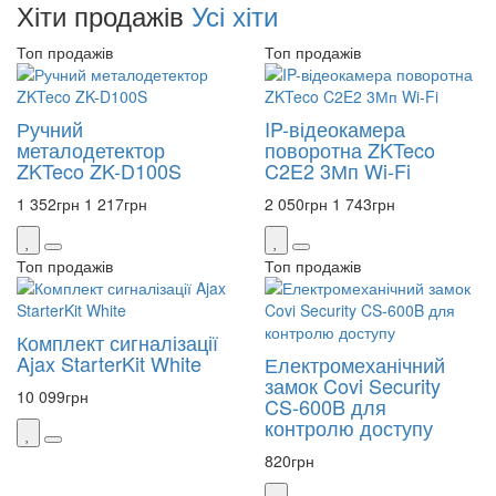
Хіти продажів
Усі хіти
Топ продажів
Топ продажів
Ручний
IP-відеокамера
металодетектор
поворотна ZKTeco
ZKTeco ZK-D100S
C2E2 3Мп Wi-Fi
1 352
грн
1 217
грн
2 050
грн
1 743
грн
Топ продажів
Топ продажів
Комплект сигналізації
Ajax StarterKit White
Електромеханічний
замок Covi Security
10 099
грн
CS-600B для
контролю доступу
820
грн