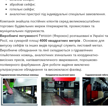
збройові сейфи;
готельні сейфи;
аналогічні пристрої під індивідуальні спеціальні замовлення.
Компанія знайшла постійних клієнтів серед великомасштабних
торгових будівельних мереж гіпермаркетів, промислових та
муніципальних підприємств.
Виробничі потужності
Ferocon (Ферокон) розташовані в Україні та
Росії, на сумарній площі
4000 квадратних метрів
. Основою для
випуску сейфів та інших видів продукції служить листовий метал.
Виробниче обладнання та лінії складаються з гідравлічних
гільйотинних ножиць, аналогічних згинальних та координатно-
висісних пресів, напівавтоматичного зварювання, порошково-
полімерного фарбування. Для роботи задіяне виключно
ультрасучасне обладнання та висококласні фахівці.