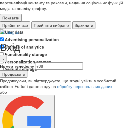
персоналізації контенту та реклами, надання соціальних функцій
медіа та аналізу трафіку.
Показати
Ad storage
Прийняти все
Прийняти вибране
Відхилити
User data
Advertising personalization
Вхід
Storage of analytics
Functionality storage
×
Personalization storage
Номер телефону
Security storage
Продовжити
Продовжуючи, ви підтверджуєте, що згодні увійти в особистий
кабінет Forter і даєте згоду на
обробку персональних даних
або