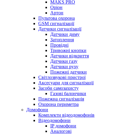
MAKS PRO
Оріон
Артон
Пультова охорона
GSM сигналізації
Датчики сигналізації
Датчики диму
Затоплення
Провідні
Тривожні кнопки
Датчики відкриття
Датчики газу
Датчики руху
Пожежні датчики
Світлозвукові пристрої
Аксесуари для сигналізації
Засоби самозахисту
Газові балончики
Пожежна сигналізація
Охорона периметра
Домофони
Комплекти відеодомофонів
Відеодомофони
IP домофони
Аналогові