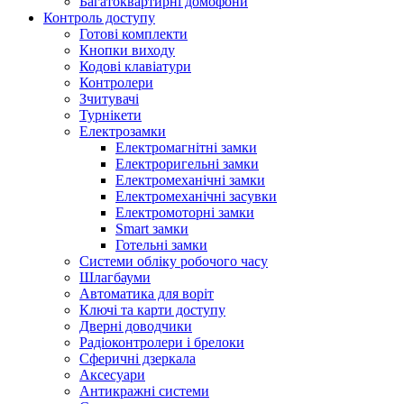
Багатоквартирні домофони
Контроль доступу
Готові комплекти
Кнопки виходу
Кодові клавіатури
Контролери
Зчитувачі
Турнікети
Електрозамки
Електромагнітні замки
Електроригельні замки
Електромеханічні замки
Електромеханічні засувки
Електромоторні замки
Smart замки
Готельні замки
Системи обліку робочого часу
Шлагбауми
Автоматика для воріт
Ключі та карти доступу
Дверні доводчики
Радіоконтролери і брелоки
Сферичні дзеркала
Аксесуари
Антикражні системи