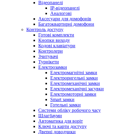
Відеопанелі
IP-відеопанелі
Аналогові
Аксесуари для домофонів
Багатоквартирні домофони
Контроль доступу
Готові комплекти
Кнопки виходу
Кодові клавіатури
Контролери
Зчитувачі
Турнікети
Електрозамки
Електромагнітні замки
Електроригельні замки
Електромеханічні замки
Електромеханічні засувки
Електромоторні замки
Smart замки
Готельні замки
Системи обліку робочого часу
Шлагбауми
Автоматика для воріт
Ключі та карти доступу
Дверні доводчики