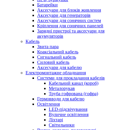
Батарейки
Аксесуари для блоків живлення
Аксесуари для генераторів
Аксесуари для сонячних систем
Кріплення для сонячних панелей
Зарядні пристрої та аксесуари для
акумуляторів
Кабель
Звита пара
Коаксіальний кабель
Сигнальний кабель
Силовий кабель
Аксесуари для кабелю
Електромонтажне обладнання
Системи для прокладання кабелів
Кабельний канал (короб)
Металорукав
Труба гофрована (гофра)
Гермовводи для кабелю
Освітлення
LED-підсвічування
Вуличне освітлення
Ліхтарі
Світильники