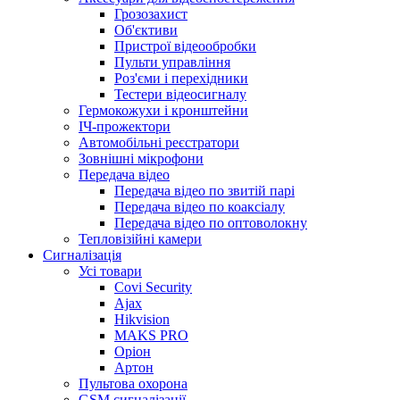
Грозозахист
Об'єктиви
Пристрої відеообробки
Пульти управління
Роз'єми і перехідники
Тестери відеосигналу
Гермокожухи і кронштейни
ІЧ-прожектори
Автомобільні реєстратори
Зовнішні мікрофони
Передача відео
Передача відео по звитій парі
Передача відео по коаксіалу
Передача відео по оптоволокну
Тепловізійні камери
Cигналізація
Усі товари
Covi Security
Ajax
Hikvision
MAKS PRO
Оріон
Артон
Пультова охорона
GSM сигналізації