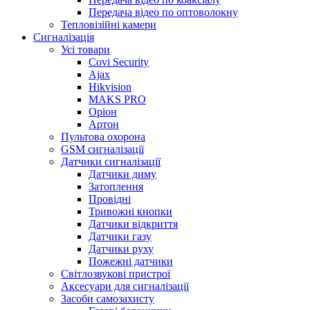
Передача відео по оптоволокну
Тепловізійні камери
Cигналізація
Усі товари
Covi Security
Ajax
Hikvision
MAKS PRO
Оріон
Артон
Пультова охорона
GSM сигналізації
Датчики сигналізації
Датчики диму
Затоплення
Провідні
Тривожні кнопки
Датчики відкриття
Датчики газу
Датчики руху
Пожежні датчики
Світлозвукові пристрої
Аксесуари для сигналізації
Засоби самозахисту