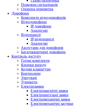
Газові балончики
Пожежна сигналізація
Охорона периметра
Домофони
Комплекти відеодомофонів
Відеодомофони
IP домофони
Аналогові
Відеопанелі
IP-відеопанелі
Аналогові
Аксесуари для домофонів
Багатоквартирні домофони
Контроль доступу
Готові комплекти
Кнопки виходу
Кодові клавіатури
Контролери
Зчитувачі
Турнікети
Електрозамки
Електромагнітні замки
Електроригельні замки
Електромеханічні замки
Електромеханічні засувки