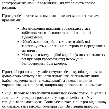
електромагнітними наведеннями, які утворюють грозові
розряди.
Проте, забезпечити максимальний захист можна за такими
правилами:
Встановлення приладів грозозахисту має
здійснюватися абсолютно на всі зовнішні
відеокамери.
Обов'язково потрібно захистити лінії, які
забезпечують живлення пристроїв та передавання
сигналів.
Монтувати комутаційні короби (в них знаходяться
всі прилади грозозахисту) необхідно
безпосередньо біля камери.
Пристрої грозозахисту забезпечують безпеку обладнання за
допомогою захисту ланцюгів живлення, сигнальних ліній
(кабелі кручена пара та коаксіальні), а також ланцюгів
управління, які присутні, наприклад, в поворотних камерах.
Якщо Ви хочете забезпечити найбільш якісне функціонування
зовнішніх приладів грозозахисту, варто помістити їх у
спеціальні термокожухи. Вони убезпечать пристрої від впливу
як низької, так і високої температури. Внутрішні пристрої