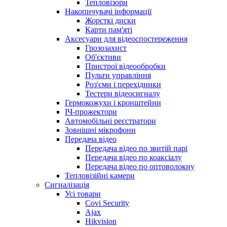
Тепловізори
Накопичувачі інформації
Жорсткі диски
Карти пам'яті
Аксесуари для відеоспостереження
Грозозахист
Об'єктиви
Пристрої відеообробки
Пульти управління
Роз'єми і перехідники
Тестери відеосигналу
Гермокожухи і кронштейни
ІЧ-прожектори
Автомобільні реєстратори
Зовнішні мікрофони
Передача відео
Передача відео по звитій парі
Передача відео по коаксіалу
Передача відео по оптоволокну
Тепловізійні камери
Cигналізація
Усі товари
Covi Security
Ajax
Hikvision