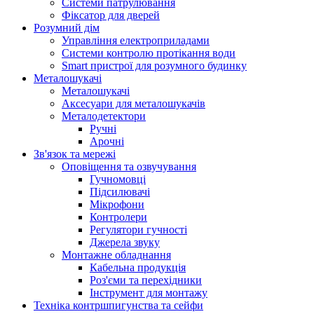
Системи патрулювання
Фіксатор для дверей
Розумний дім
Управління електроприладами
Системи контролю протікання води
Smart пристрої для розумного будинку
Металошукачі
Металошукачі
Аксесуари для металошукачів
Металодетектори
Ручні
Арочні
Зв'язок та мережі
Оповіщення та озвучування
Гучномовці
Підсилювачі
Мікрофони
Контролери
Регулятори гучності
Джерела звуку
Монтажне обладнання
Кабельна продукція
Роз'єми та перехідники
Інструмент для монтажу
Техніка контршпигунства та сейфи