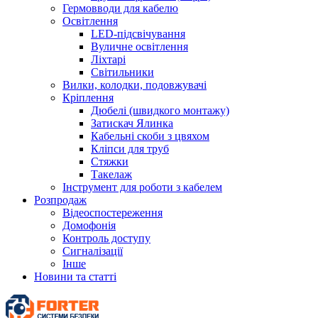
Гермовводи для кабелю
Освітлення
LED-підсвічування
Вуличне освітлення
Ліхтарі
Світильники
Вилки, колодки, подовжувачі
Кріплення
Дюбелі (швидкого монтажу)
Затискач Ялинка
Кабельні скоби з цвяхом
Кліпси для труб
Стяжки
Такелаж
Інструмент для роботи з кабелем
Розпродаж
Відеоспостереження
Домофонія
Контроль доступу
Сигналізації
Інше
Новини та статті