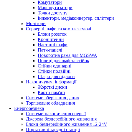
Комутатори
Маршрутизатори
Точки доступу
Інжектори, медіаконвертер, спліттери
Монітори
Серверні шафи та комплектуючі
Блоки розеток
Кронштейни
Настінні шафи
Патч-панелі
Поворотна рама для MGSWA
Полиці для шаф та стійок
Стійки одинарні
Стійки подвійні
Шафи для підлоги
Накопичувачі інформації
Жорсткі диски
Карти пам'яті
Системи зберігання даних
Торгівельне обладнання
Енергобезпека
Системи накопичення енергії
Джерела безперебійного живлення
Блоки безперебійного живлення 12-24V
Портативні зарядні станції