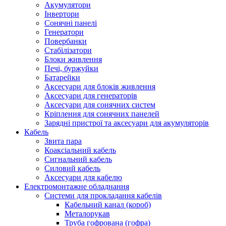
Акумулятори
Інвертори
Сонячні панелі
Генератори
Повербанки
Стабілізатори
Блоки живлення
Печі, буржуйки
Батарейки
Аксесуари для блоків живлення
Аксесуари для генераторів
Аксесуари для сонячних систем
Кріплення для сонячних панелей
Зарядні пристрої та аксесуари для акумуляторів
Кабель
Звита пара
Коаксіальний кабель
Сигнальний кабель
Силовий кабель
Аксесуари для кабелю
Електромонтажне обладнання
Системи для прокладання кабелів
Кабельний канал (короб)
Металорукав
Труба гофрована (гофра)