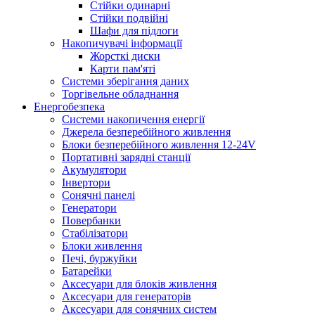
Стійки одинарні
Стійки подвійні
Шафи для підлоги
Накопичувачі інформації
Жорсткі диски
Карти пам'яті
Системи зберігання даних
Торгівельне обладнання
Енергобезпека
Системи накопичення енергії
Джерела безперебійного живлення
Блоки безперебійного живлення 12-24V
Портативні зарядні станції
Акумулятори
Інвертори
Сонячні панелі
Генератори
Повербанки
Стабілізатори
Блоки живлення
Печі, буржуйки
Батарейки
Аксесуари для блоків живлення
Аксесуари для генераторів
Аксесуари для сонячних систем