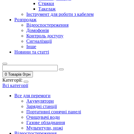
Стяжки
Такелаж
Інструмент для роботи з кабелем
Розпродаж
Відеоспостереження
Домофонія
Контроль доступу
Сигналізації
Інше
Новини та статті
0 Товарів
0
грн
Категорії:
Всі категорії
Все для перемоги
Акумулятори
Зарядні станції
Портативні сонячні панелі
Очищувачі води
Газове обладнання
Мультитули, ножі
Відеоспостереження