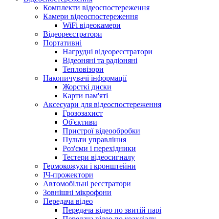
Комплекти відеоспостереження
Камери відеоспостереження
WiFi відеокамери
Відеореєстратори
Портативні
Нагрудні відеореєстратори
Відеоняні та радіоняні
Тепловізори
Накопичувачі інформації
Жорсткі диски
Карти пам'яті
Аксесуари для відеоспостереження
Грозозахист
Об'єктиви
Пристрої відеообробки
Пульти управління
Роз'єми і перехідники
Тестери відеосигналу
Гермокожухи і кронштейни
ІЧ-прожектори
Автомобільні реєстратори
Зовнішні мікрофони
Передача відео
Передача відео по звитій парі
Передача відео по коаксіалу