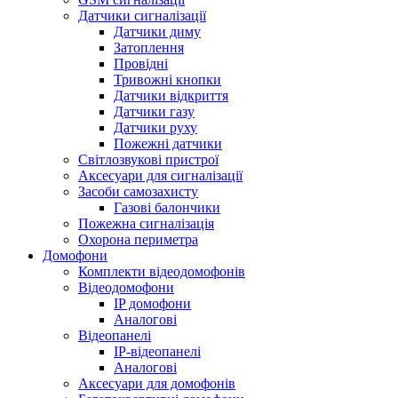
Датчики сигналізації
Датчики диму
Затоплення
Провідні
Тривожні кнопки
Датчики відкриття
Датчики газу
Датчики руху
Пожежні датчики
Світлозвукові пристрої
Аксесуари для сигналізації
Засоби самозахисту
Газові балончики
Пожежна сигналізація
Охорона периметра
Домофони
Комплекти відеодомофонів
Відеодомофони
IP домофони
Аналогові
Відеопанелі
IP-відеопанелі
Аналогові
Аксесуари для домофонів