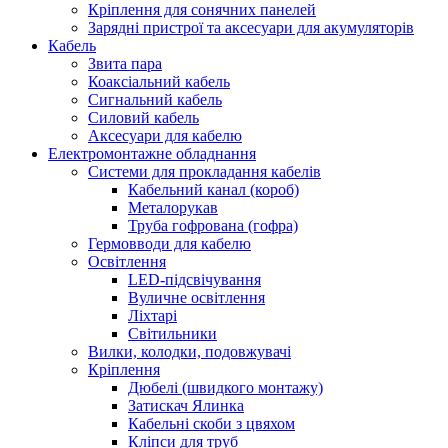
Кріплення для сонячних панелей
Зарядні пристрої та аксесуари для акумуляторів
Кабель
Звита пара
Коаксіальний кабель
Сигнальний кабель
Силовий кабель
Аксесуари для кабелю
Електромонтажне обладнання
Системи для прокладання кабелів
Кабельний канал (короб)
Металорукав
Труба гофрована (гофра)
Гермовводи для кабелю
Освітлення
LED-підсвічування
Вуличне освітлення
Ліхтарі
Світильники
Вилки, колодки, подовжувачі
Кріплення
Дюбелі (швидкого монтажу)
Затискач Ялинка
Кабельні скоби з цвяхом
Кліпси для труб