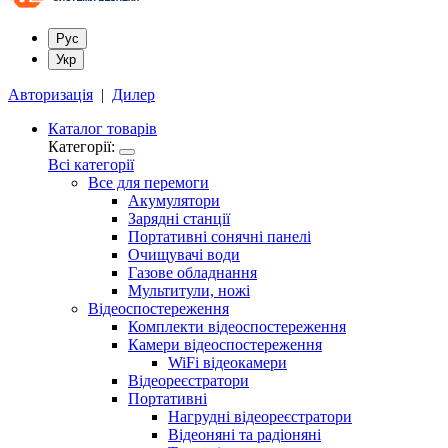
Рус
Укр
Авторизація
|
Дилер
Каталог товарів
Категорії:
Всі категорії
Все для перемоги
Акумулятори
Зарядні станції
Портативні сонячні панелі
Очищувачі води
Газове обладнання
Мультитули, ножі
Відеоспостереження
Комплекти відеоспостереження
Камери відеоспостереження
WiFi відеокамери
Відеореєстратори
Портативні
Нагрудні відеореєстратори
Відеоняні та радіоняні