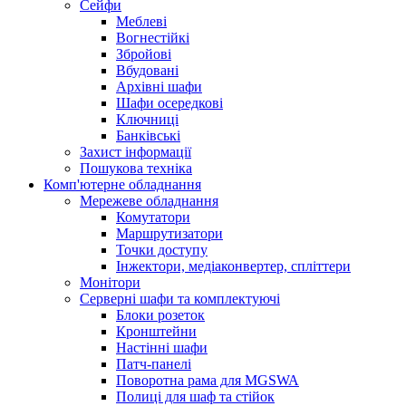
Сейфи
Меблеві
Вогнестійкі
Збройові
Вбудовані
Архівні шафи
Шафи осередкові
Ключниці
Банківські
Захист інформації
Пошукова техніка
Комп'ютерне обладнання
Мережеве обладнання
Комутатори
Маршрутизатори
Точки доступу
Інжектори, медіаконвертер, спліттери
Монітори
Серверні шафи та комплектуючі
Блоки розеток
Кронштейни
Настінні шафи
Патч-панелі
Поворотна рама для MGSWA
Полиці для шаф та стійок