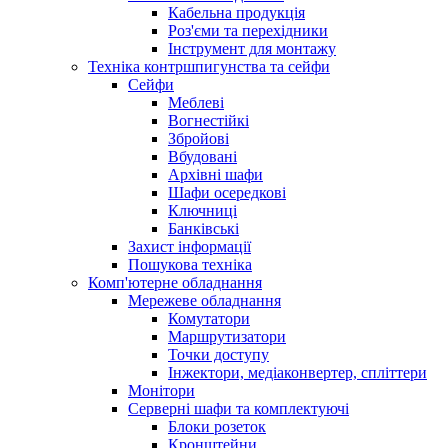
Кабельна продукція
Роз'єми та перехідники
Інструмент для монтажу
Техніка контршпигунства та сейфи
Сейфи
Меблеві
Вогнестійкі
Збройові
Вбудовані
Архівні шафи
Шафи осередкові
Ключниці
Банківські
Захист інформації
Пошукова техніка
Комп'ютерне обладнання
Мережеве обладнання
Комутатори
Маршрутизатори
Точки доступу
Інжектори, медіаконвертер, спліттери
Монітори
Серверні шафи та комплектуючі
Блоки розеток
Кронштейни