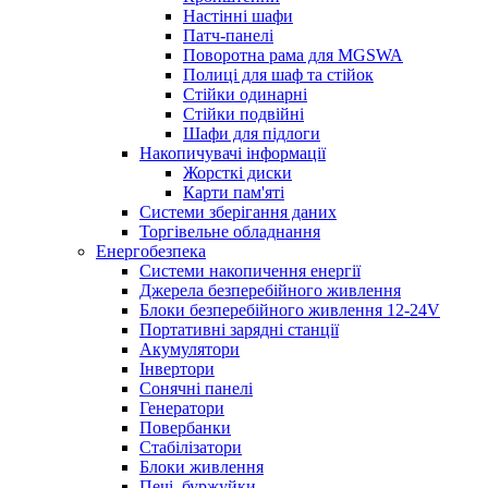
Настінні шафи
Патч-панелі
Поворотна рама для MGSWA
Полиці для шаф та стійок
Стійки одинарні
Стійки подвійні
Шафи для підлоги
Накопичувачі інформації
Жорсткі диски
Карти пам'яті
Системи зберігання даних
Торгівельне обладнання
Енергобезпека
Системи накопичення енергії
Джерела безперебійного живлення
Блоки безперебійного живлення 12-24V
Портативні зарядні станції
Акумулятори
Інвертори
Сонячні панелі
Генератори
Повербанки
Стабілізатори
Блоки живлення
Печі, буржуйки