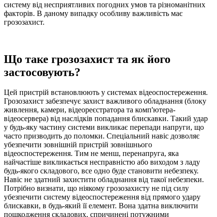
систему від несприятливих погодних умов та різноманітних
факторів. В даному випадку особливу важливість має
грозозахист.
Що таке грозозахист та як його
застосовують?
Цей пристрій встановлюють у системах відеоспостереження.
Грозозахист забезпечує захист важливого обладнання (блоку
живлення, камери, відеореєстратора та комп'ютера-
відеосервера) від наслідків попадання блискавки. Такий удар
у будь-яку частину системи викликає перепади напруги, що
часто призводить до поломки. Спеціальний навіс дозволяє
убезпечити зовнішній пристрій зовнішнього
відеоспостереження. Тим не менш, перенапруга, яка
найчастіше викликається несправністю або виходом з ладу
будь-якого складового, все одно буде становити небезпеку.
Навіс не здатний захистити обладнання від такої небезпеки.
Потрібно визнати, що ніякому грозозахисту не під силу
убезпечити систему відеоспостереження від прямого удару
блискавки, в будь-який її елемент. Вона здатна виключити
пошкодження складових, спричинені потужними