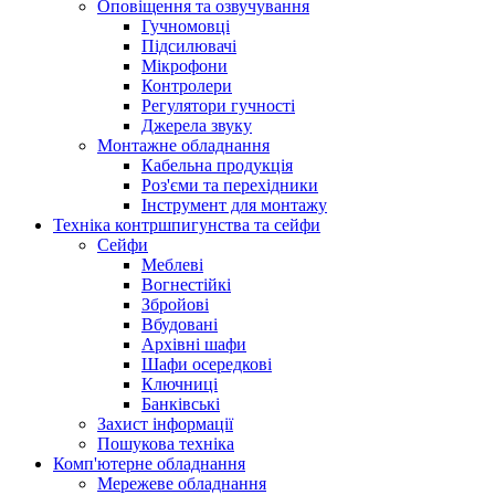
Оповіщення та озвучування
Гучномовці
Підсилювачі
Мікрофони
Контролери
Регулятори гучності
Джерела звуку
Монтажне обладнання
Кабельна продукція
Роз'єми та перехідники
Інструмент для монтажу
Техніка контршпигунства та сейфи
Сейфи
Меблеві
Вогнестійкі
Збройові
Вбудовані
Архівні шафи
Шафи осередкові
Ключниці
Банківські
Захист інформації
Пошукова техніка
Комп'ютерне обладнання
Мережеве обладнання