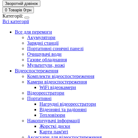
Зворотній дзвінок
0 Товарів
0
грн
Категорії:
Всі категорії
Все для перемоги
Акумулятори
Зарядні станції
Портативні сонячні панелі
Очищувачі води
Газове обладнання
Мультитули, ножі
Відеоспостереження
Комплекти відеоспостереження
Камери відеоспостереження
WiFi відеокамери
Відеореєстратори
Портативні
Нагрудні відеореєстратори
Відеоняні та радіоняні
Тепловізори
Накопичувачі інформації
Жорсткі диски
Карти пам'яті
Аксесуари для відеоспостереження