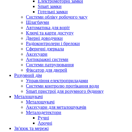
Електромоторні замки
Smart замки
Готельні замки
Системи обліку робочого часу
Шлагбауми
Автоматика для воріт
Ключі та карти доступу
Дверні доводчики
Радіоконтролери і брелоки
Сферичні дзеркала
Аксесуари
Антикражні системи
Системи патрулювання
Фіксатор для дверей
Розумний дім
Управління електроприладами
Системи контролю протікання води
Smart пристрої для розумного будинку
Металошукачі
Металошукачі
Аксесуари для металошукачів
Металодетектори
Ручні
Арочні
Зв'язок та мережі