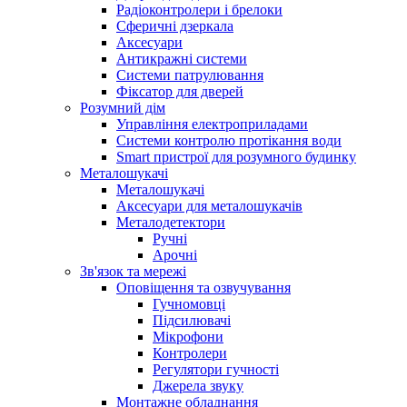
Радіоконтролери і брелоки
Сферичні дзеркала
Аксесуари
Антикражні системи
Системи патрулювання
Фіксатор для дверей
Розумний дім
Управління електроприладами
Системи контролю протікання води
Smart пристрої для розумного будинку
Металошукачі
Металошукачі
Аксесуари для металошукачів
Металодетектори
Ручні
Арочні
Зв'язок та мережі
Оповіщення та озвучування
Гучномовці
Підсилювачі
Мікрофони
Контролери
Регулятори гучності
Джерела звуку
Монтажне обладнання