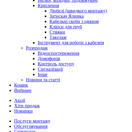
Вилки, колодки, подовжувачі
Кріплення
Дюбелі (швидкого монтажу)
Затискач Ялинка
Кабельні скоби з цвяхом
Кліпси для труб
Стяжки
Такелаж
Інструмент для роботи з кабелем
Розпродаж
Відеоспостереження
Домофонія
Контроль доступу
Сигналізації
Інше
Новини та статті
Кошик
Вибране
Акції
Хіти продаж
Новинки
Послуги монтажу
Обслуговування
Співпраця