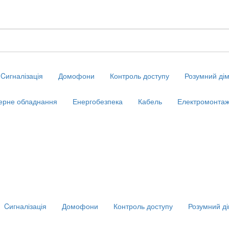
Cигналізація
Домофони
Контроль доступу
Розумний ді
ерне обладнання
Енергобезпека
Кабель
Електромонтаж
Cигналізація
Домофони
Контроль доступу
Розумний д