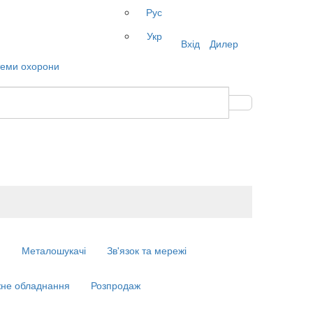
Рус
Укр
Вхід
Дилер
м
Металошукачі
Зв'язок та мережі
не обладнання
Розпродаж