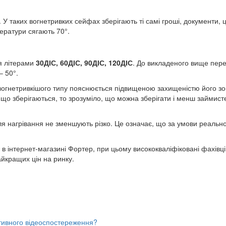
. У таких вогнетривких сейфах зберігають ті самі гроші, документи, 
ператури сягають 70°.
я літерами
30ДІС, 60ДІС, 90ДІС, 120ДІС
. До викладеного вище перел
– 50°.
гнетривкішого типу пояснюється підвищеною захищеністю його зовн
що зберігаються, то зрозуміло, що можна зберігати і менш займис
я нагрівання не зменшують різко. Це означає, що за умови реальн
 в інтернет-магазині Фортер, при цьому висококваліфіковані фахівці
айкращих цін на ринку.
тивного відеоспостереження?