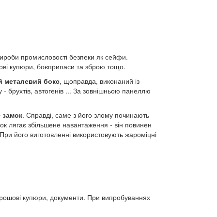
ироби промисловості безпеки як сейфи.
ошові купюри, боєприпаси та зброю тощо.
ий металевий бокс
, щоправда, виконаний із
 - брухтів, автогенів ... За зовнішньою панеллю
 замок
. Справді, саме з його злому починають
мок лягає збільшене навантаження - він повинен
 При його виготовленні використовують жароміцні
 грошові купюри, документи. При випробуваннях