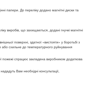
цінні папери. До переліку додано магнітні диски та
іку виробів, що захищаються, додані гнучкі магнітні
ішньої поверхні, здатної «вистояти» у боротьбі з
те або схильне до температурного руйнування
ої пожежі спрацює закладена виробником додаткова
 нададуть Вам необхідні консультації,