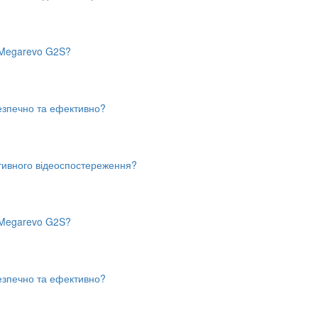
в Megarevo G2S?
безпечно та ефективно?
тивного відеоспостереження?
в Megarevo G2S?
безпечно та ефективно?