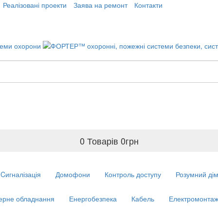
Реалізовані проекти
Заява на ремонт
Контакти
0 Товарів
0
грн
Cигналізація
Домофони
Контроль доступу
Розумний ді
ерне обладнання
Енергобезпека
Кабель
Електромонтаж