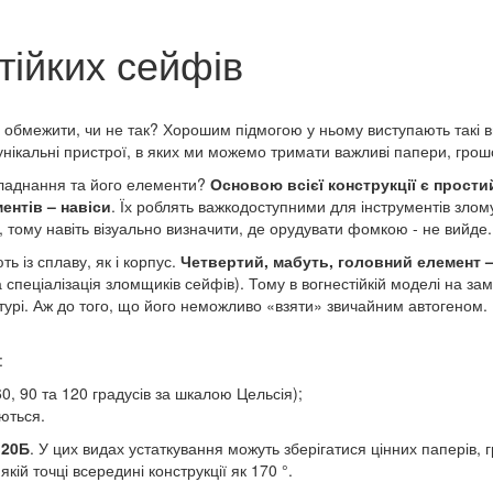
тійких сейфів
обмежити, чи не так? Хорошим підмогою у ньому виступають такі в
це унікальні пристрої, в яких ми можемо тримати важливі папери, гр
обладнання та його елементи?
Основою всієї конструкції є прост
ентів – навіси
. Їх роблять важкодоступними для інструментів злому
 тому навіть візуально визначити, де орудувати фомкою - не вийде.
ть із сплаву, як і корпус.
Четвертий, мабуть, головний елемент –
пеціалізація зломщиків сейфів). Тому в вогнестійкій моделі на за
атурі. Аж до того, що його неможливо «взяти» звичайним автогеном.
:
, 90 та 120 градусів за шкалою Цельсія);
ються.
120Б
. У цих видах устаткування можуть зберігатися цінних паперів,
ій точці всередині конструкції як 170 °.