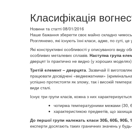
Класифікація вогнес
Новини та статті
08/01/2016
Наше бажання зберегти своє майно складно чимось 
Розглянемо, які існують їхні класи, адже, по суті, 
Які конструктивні особливості у описуваного виду 
особливих металевих сплавів.
Наступна група елем
дверцят їх практично не видно (у хороших моделях),
Третій елемент – дверцята
. Зазвичай її виготовляю
працювати досвідчені «ведмежатники» (кримінальна с
успішно протистояти як злому, так і високій темпер
види сталі.
Існує три групи класів, кожна з них характеризується
чотирма температурними межами (30, 60
характеристикою предметів, що захища
До першої групи належать класи 30Б, 60Б, 90Б, 
експерти досягають таких граничних значень у будь-як