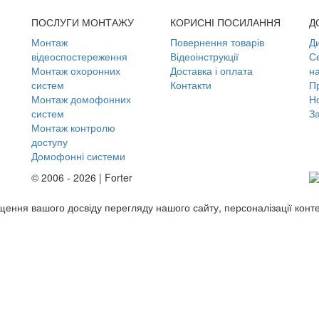
ПОСЛУГИ МОНТАЖУ
КОРИСНІ ПОСИЛАННЯ
Д
Монтаж
Повернення товарів
Д
відеоспостереження
Відеоінструкції
С
Монтаж охоронних
Доставка і оплата
н
систем
Контакти
П
Монтаж домофонних
Но
систем
З
Монтаж контролю
доступу
Домофонні системи
© 2006 - 2026 | Forter
ащення вашого досвіду перегляду нашого сайту, персоналізації конт