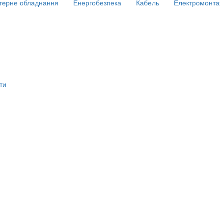
терне обладнання
Енергобезпека
Кабель
Електромонта
ти