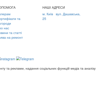
ОПОМОГА
НАШІ АДРЕСИ
илерам
м. Київ
вул. Дашавська,
ертифікати та
25
агороди
ро нас
вини та статті
аява на ремонт
енту та реклами, надання соціальних функцій медіа та аналізу