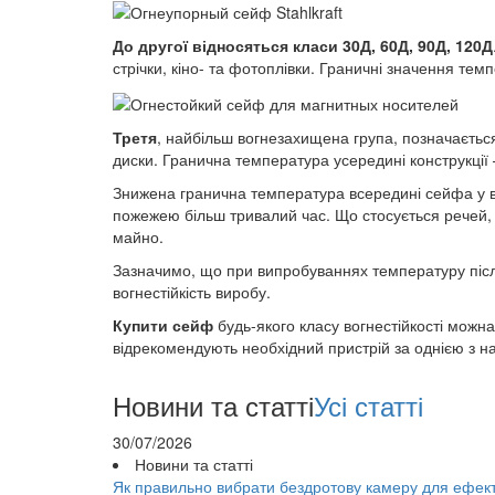
До другої відносяться класи 30Д, 60Д, 90Д, 120Д
стрічки, кіно- та фотоплівки. Граничні значення тем
Третя
, найбільш вогнезахищена група, позначаєтьс
диски. Гранична температура усередині конструкції 
Знижена гранична температура всередині сейфа у во
пожежею більш тривалий час. Що стосується речей, 
майно.
Зазначимо, що при випробуваннях температуру післ
вогнестійкість виробу.
Купити сейф
будь-якого класу вогнестійкості можна
відрекомендують необхідний пристрій за однією з н
Новини та статті
Усі статті
30/07/2026
Новини та статті
Як правильно вибрати бездротову камеру для ефек