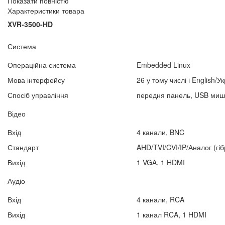
Показати повністю
Характеристики товара
XVR-3500-HD
Система
Операційна система
Embedded Linux
Мова інтерфейсу
26 у тому числі і English/У
Спосіб управління
передня панель, USB миш
Відео
Вхід
4 канали, BNC
Стандарт
AHD/TVI/CVI/IP/Аналог (гі
Вихід
1 VGA, 1 HDMI
Аудіо
Вхід
4 канали, RCA
Вихід
1 канал RCA, 1 HDMI