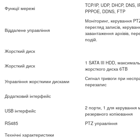
TCP/IP, UDP, DHCP, DNS, I
Функції мережі
PPPOE, DDNS, FTP
Моніторинг, керування PT
перегляд записів, керува
Віддалене управління
завантаження архівів, пер
подій.
Жорсткий диск
1 SATA III HDD, максимал
Жорсткий диск
жорсткого диска 6TB
Сигнал тривоги при неспра
Управління жорсткими дисками
перезапис
Додатковий інтерфейс
2 порти, 1 для керування
USB інтерфейс
резервного копіювання
RS485
PTZ управління
Технічні характеристики