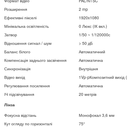
Формат відео
PAL/NTSC
Розширення
2 mp
Ефективні пікселі
1920x1080
Мінімальна освітленість
0 Люкс (ІК вкл.)
Затвор
1/50 ~ 1/120000с
Відношення сигнал / шум
> 50 дБ
Баланс білого
Автоматичний
Компенсація заднього засвічення
Автоматична
Синхронізація
Внутрішня
Відео вихід
1Vp-pКомпозитний вихід 
Регулювання посилення
Автоматична
ІЧ підсвічування
20 метрів
Лінза
Фокусна відстань
Монофокал 3,6 мм
Кут огляду по горизонталі
75°