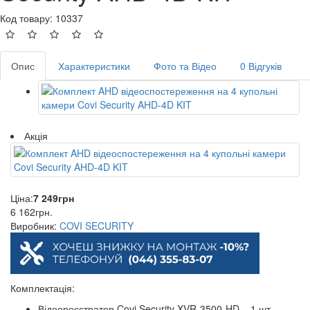
Код товару: 10337
Опис
Характеристики
Фото та Відео
0 Відгуків
Акція
Ціна:
7 249
грн
6 162
грн
.
Виробник:
COVI SECURITY
Комплектація:
Відеореєстратор Covi Security XVR-3500-HD – 1 шт