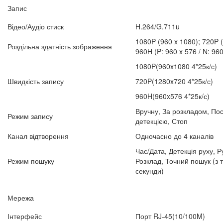
Запис
Відео/Аудіо стиск
H.264/G.711u
1080P (960 x 1080); 720P (
Роздільна здатність зображення
960H (P: 960 x 576 / N: 960
1080P(960x1080 4*25к/с)
Швидкість запису
720P(1280x720 4*25к/с)
960H(960x576 4*25к/с)
Вручну, За розкладом, Пос
Режим запису
детекцією, Стоп
Канал відтворення
Одночасно до 4 каналів
Час/Дата, Детекція руху, Р
Режим пошуку
Розклад, Точний пошук (з 
секунди)
Мережа
Інтерфейс
Порт RJ-45(10/100M)