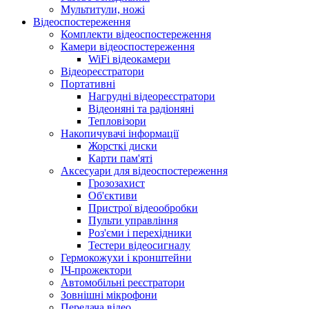
Мультитули, ножі
Відеоспостереження
Комплекти відеоспостереження
Камери відеоспостереження
WiFi відеокамери
Відеореєстратори
Портативні
Нагрудні відеореєстратори
Відеоняні та радіоняні
Тепловізори
Накопичувачі інформації
Жорсткі диски
Карти пам'яті
Аксесуари для відеоспостереження
Грозозахист
Об'єктиви
Пристрої відеообробки
Пульти управління
Роз'єми і перехідники
Тестери відеосигналу
Гермокожухи і кронштейни
ІЧ-прожектори
Автомобільні реєстратори
Зовнішні мікрофони
Передача відео