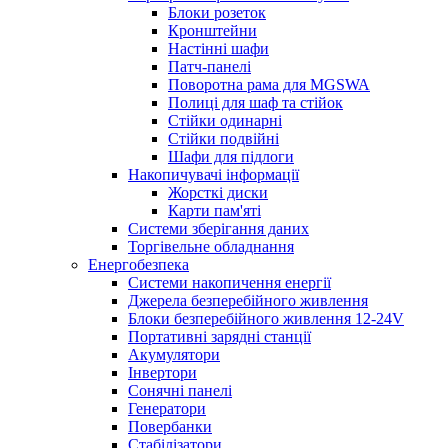
Блоки розеток
Кронштейни
Настінні шафи
Патч-панелі
Поворотна рама для MGSWA
Полиці для шаф та стійок
Стійки одинарні
Стійки подвійні
Шафи для підлоги
Накопичувачі інформації
Жорсткі диски
Карти пам'яті
Системи зберігання даних
Торгівельне обладнання
Енергобезпека
Системи накопичення енергії
Джерела безперебійного живлення
Блоки безперебійного живлення 12-24V
Портативні зарядні станції
Акумулятори
Інвертори
Сонячні панелі
Генератори
Повербанки
Стабілізатори