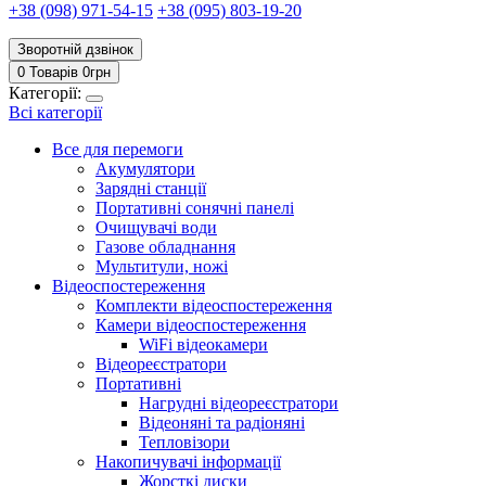
+38 (098) 971-54-15
+38 (095) 803-19-20
Зворотній дзвінок
0 Товарів
0
грн
Категорії:
Всі категорії
Все для перемоги
Акумулятори
Зарядні станції
Портативні сонячні панелі
Очищувачі води
Газове обладнання
Мультитули, ножі
Відеоспостереження
Комплекти відеоспостереження
Камери відеоспостереження
WiFi відеокамери
Відеореєстратори
Портативні
Нагрудні відеореєстратори
Відеоняні та радіоняні
Тепловізори
Накопичувачі інформації
Жорсткі диски