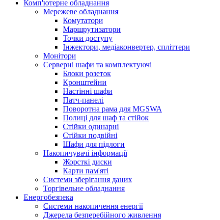
Комп'ютерне обладнання
Мережеве обладнання
Комутатори
Маршрутизатори
Точки доступу
Інжектори, медіаконвертер, спліттери
Монітори
Серверні шафи та комплектуючі
Блоки розеток
Кронштейни
Настінні шафи
Патч-панелі
Поворотна рама для MGSWA
Полиці для шаф та стійок
Стійки одинарні
Стійки подвійні
Шафи для підлоги
Накопичувачі інформації
Жорсткі диски
Карти пам'яті
Системи зберігання даних
Торгівельне обладнання
Енергобезпека
Системи накопичення енергії
Джерела безперебійного живлення