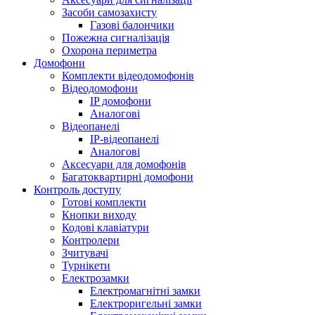
Засоби самозахисту
Газові балончики
Пожежна сигналізація
Охорона периметра
Домофони
Комплекти відеодомофонів
Відеодомофони
IP домофони
Аналогові
Відеопанелі
IP-відеопанелі
Аналогові
Аксесуари для домофонів
Багатоквартирні домофони
Контроль доступу
Готові комплекти
Кнопки виходу
Кодові клавіатури
Контролери
Зчитувачі
Турнікети
Електрозамки
Електромагнітні замки
Електроригельні замки