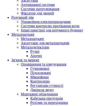
Аксесуари
Антикражні системи
Системи патрулювання
Фіксатор для дверей
Розумний дім
Управління електроприладами
Системи контролю протікання води
Smart пристрої для розумного будинку
Металошукачі
Металошукачі
Аксесуари для металошукачів
Металодетектори
Ручні
Арочні
Зв'язок та мережі
Оповіщення та озвучування
Гучномовці
Підсилювачі
Мікрофони
Контролери
Регулятори гучності
Джерела звуку
Монтажне обладнання
Кабельна продукція
Роз'єми та перехідники