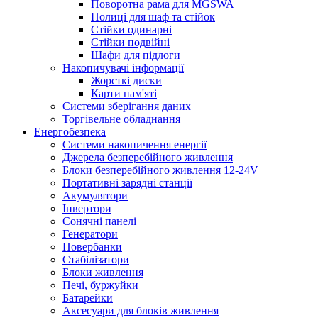
Поворотна рама для MGSWA
Полиці для шаф та стійок
Стійки одинарні
Стійки подвійні
Шафи для підлоги
Накопичувачі інформації
Жорсткі диски
Карти пам'яті
Системи зберігання даних
Торгівельне обладнання
Енергобезпека
Системи накопичення енергії
Джерела безперебійного живлення
Блоки безперебійного живлення 12-24V
Портативні зарядні станції
Акумулятори
Інвертори
Сонячні панелі
Генератори
Повербанки
Стабілізатори
Блоки живлення
Печі, буржуйки
Батарейки
Аксесуари для блоків живлення