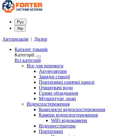
Рус
Укр
Авторизація
|
Дилер
Каталог товарів
Категорії:
Всі категорії
Все для перемоги
Акумулятори
Зарядні станції
Портативні сонячні панелі
Очищувачі води
Газове обладнання
Мультитули, ножі
Відеоспостереження
Комплекти відеоспостереження
Камери відеоспостереження
WiFi відеокамери
Відеореєстратори
Портативні