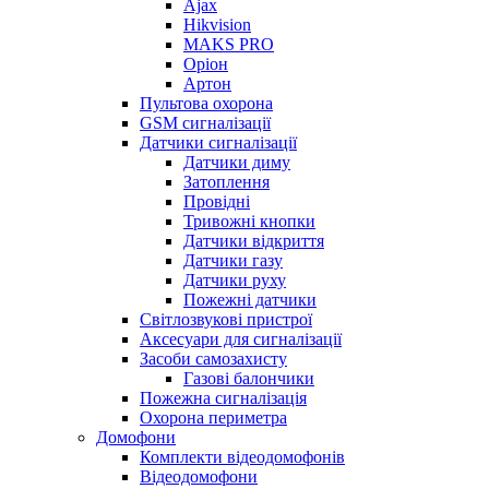
Ajax
Hikvision
MAKS PRO
Оріон
Артон
Пультова охорона
GSM сигналізації
Датчики сигналізації
Датчики диму
Затоплення
Провідні
Тривожні кнопки
Датчики відкриття
Датчики газу
Датчики руху
Пожежні датчики
Світлозвукові пристрої
Аксесуари для сигналізації
Засоби самозахисту
Газові балончики
Пожежна сигналізація
Охорона периметра
Домофони
Комплекти відеодомофонів
Відеодомофони