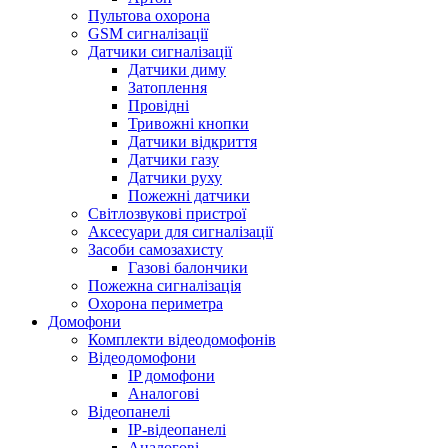
Пультова охорона
GSM сигналізації
Датчики сигналізації
Датчики диму
Затоплення
Провідні
Тривожні кнопки
Датчики відкриття
Датчики газу
Датчики руху
Пожежні датчики
Світлозвукові пристрої
Аксесуари для сигналізації
Засоби самозахисту
Газові балончики
Пожежна сигналізація
Охорона периметра
Домофони
Комплекти відеодомофонів
Відеодомофони
IP домофони
Аналогові
Відеопанелі
IP-відеопанелі
Аналогові