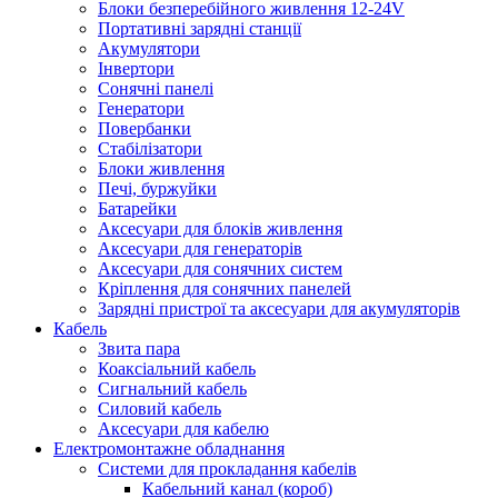
Блоки безперебійного живлення 12-24V
Портативні зарядні станції
Акумулятори
Інвертори
Сонячні панелі
Генератори
Повербанки
Стабілізатори
Блоки живлення
Печі, буржуйки
Батарейки
Аксесуари для блоків живлення
Аксесуари для генераторів
Аксесуари для сонячних систем
Кріплення для сонячних панелей
Зарядні пристрої та аксесуари для акумуляторів
Кабель
Звита пара
Коаксіальний кабель
Сигнальний кабель
Силовий кабель
Аксесуари для кабелю
Електромонтажне обладнання
Системи для прокладання кабелів
Кабельний канал (короб)