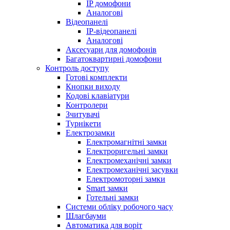
IP домофони
Аналогові
Відеопанелі
IP-відеопанелі
Аналогові
Аксесуари для домофонів
Багатоквартирні домофони
Контроль доступу
Готові комплекти
Кнопки виходу
Кодові клавіатури
Контролери
Зчитувачі
Турнікети
Електрозамки
Електромагнітні замки
Електроригельні замки
Електромеханічні замки
Електромеханічні засувки
Електромоторні замки
Smart замки
Готельні замки
Системи обліку робочого часу
Шлагбауми
Автоматика для воріт