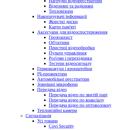
Нагрудні відеореєстратори
Відеоняні та радіоняні
Тепловізори
Накопичувачі інформації
Жорсткі диски
Карти пам'яті
Аксесуари для відеоспостереження
Грозозахист
Об'єктиви
Пристрої відеообробки
Пульти управління
Роз'єми і перехідники
Тестери відеосигналу
Гермокожухи і кронштейни
ІЧ-прожектори
Автомобільні реєстратори
Зовнішні мікрофони
Передача відео
Передача відео по звитій парі
Передача відео по коаксіалу
Передача відео по оптоволокну
Тепловізійні камери
Cигналізація
Усі товари
Covi Security