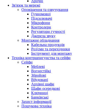
Арочні
Зв'язок та мережі
Оповіщення та озвучування
Гучномовці
Підсилювачі
Мікрофони
Контролери
Регулятори гучності
Джерела звуку
Монтажне обладнання
Кабельна продукція
Роз'єми та перехідники
Інструмент для монтажу
Техніка контршпигунства та сейфи
Сейфи
Меблеві
Вогнестійкі
Збройові
Вбудовані
Архівні шафи
Шафи осередкові
Ключниці
Банківські
Захист інформації
Пошукова техніка