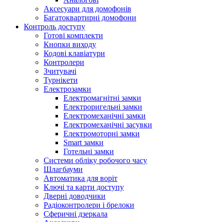
Аксесуари для домофонів
Багатоквартирні домофони
Контроль доступу
Готові комплекти
Кнопки виходу
Кодові клавіатури
Контролери
Зчитувачі
Турнікети
Електрозамки
Електромагнітні замки
Електроригельні замки
Електромеханічні замки
Електромеханічні засувки
Електромоторні замки
Smart замки
Готельні замки
Системи обліку робочого часу
Шлагбауми
Автоматика для воріт
Ключі та карти доступу
Дверні доводчики
Радіоконтролери і брелоки
Сферичні дзеркала