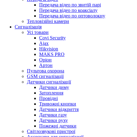
Передача відео по звитій парі
Передача відео по коаксіалу
Передача відео по оптоволокну
Тепловізійні камери
Cигналізація
Усі товари
Covi Security
Ajax
Hikvision
MAKS PRO
Оріон
Артон
Пультова охорона
GSM сигналізації
Датчики сигналізації
Датчики диму
Затоплення
Провідні
Тривожні кнопки
Датчики відкриття
Датчики газу
Датчики руху
Пожежні датчики
Світлозвукові пристрої
Аксесуари для сигналізації