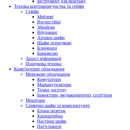
Інструмент для монтажу
Техніка контршпигунства та сейфи
Сейфи
Меблеві
Вогнестійкі
Збройові
Вбудовані
Архівні шафи
Шафи осередкові
Ключниці
Банківські
Захист інформації
Пошукова техніка
Комп'ютерне обладнання
Мережеве обладнання
Комутатори
Маршрутизатори
Точки доступу
Інжектори, медіаконвертер, спліттери
Монітори
Серверні шафи та комплектуючі
Блоки розеток
Кронштейни
Настінні шафи
Патч-панелі