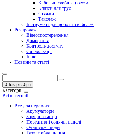
Кабельні скоби з цвяхом
Кліпси для труб
Стяжки
Такелаж
Інструмент для роботи з кабелем
Розпродаж
Відеоспостереження
Домофонія
Контроль доступу
Сигналізації
Інше
Новини та статті
0 Товарів
0
грн
Категорії:
Всі категорії
Все для перемоги
Акумулятори
Зарядні станції
Портативні сонячні панелі
Очищувачі води
Газове обладнання