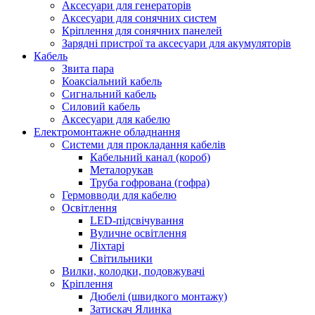
Аксесуари для генераторів
Аксесуари для сонячних систем
Кріплення для сонячних панелей
Зарядні пристрої та аксесуари для акумуляторів
Кабель
Звита пара
Коаксіальний кабель
Сигнальний кабель
Силовий кабель
Аксесуари для кабелю
Електромонтажне обладнання
Системи для прокладання кабелів
Кабельний канал (короб)
Металорукав
Труба гофрована (гофра)
Гермовводи для кабелю
Освітлення
LED-підсвічування
Вуличне освітлення
Ліхтарі
Світильники
Вилки, колодки, подовжувачі
Кріплення
Дюбелі (швидкого монтажу)
Затискач Ялинка