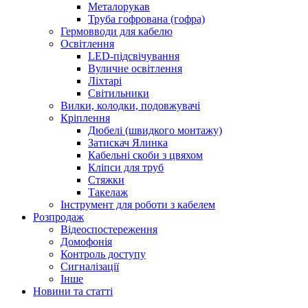
Металорукав
Труба гофрована (гофра)
Гермовводи для кабелю
Освітлення
LED-підсвічування
Вуличне освітлення
Ліхтарі
Світильники
Вилки, колодки, подовжувачі
Кріплення
Дюбелі (швидкого монтажу)
Затискач Ялинка
Кабельні скоби з цвяхом
Кліпси для труб
Стяжки
Такелаж
Інструмент для роботи з кабелем
Розпродаж
Відеоспостереження
Домофонія
Контроль доступу
Сигналізації
Інше
Новини та статті