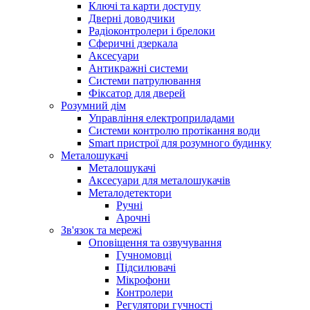
Ключі та карти доступу
Дверні доводчики
Радіоконтролери і брелоки
Сферичні дзеркала
Аксесуари
Антикражні системи
Системи патрулювання
Фіксатор для дверей
Розумний дім
Управління електроприладами
Системи контролю протікання води
Smart пристрої для розумного будинку
Металошукачі
Металошукачі
Аксесуари для металошукачів
Металодетектори
Ручні
Арочні
Зв'язок та мережі
Оповіщення та озвучування
Гучномовці
Підсилювачі
Мікрофони
Контролери
Регулятори гучності