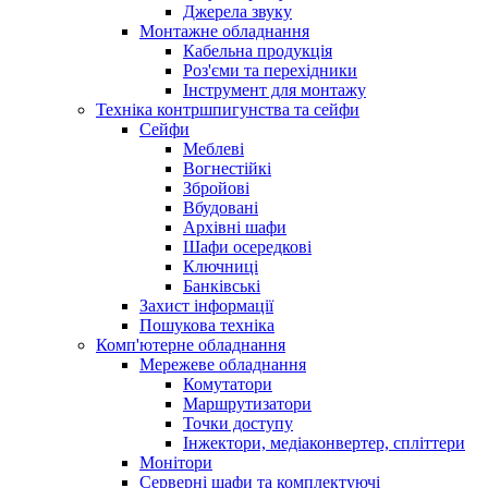
Джерела звуку
Монтажне обладнання
Кабельна продукція
Роз'єми та перехідники
Інструмент для монтажу
Техніка контршпигунства та сейфи
Сейфи
Меблеві
Вогнестійкі
Збройові
Вбудовані
Архівні шафи
Шафи осередкові
Ключниці
Банківські
Захист інформації
Пошукова техніка
Комп'ютерне обладнання
Мережеве обладнання
Комутатори
Маршрутизатори
Точки доступу
Інжектори, медіаконвертер, спліттери
Монітори
Серверні шафи та комплектуючі