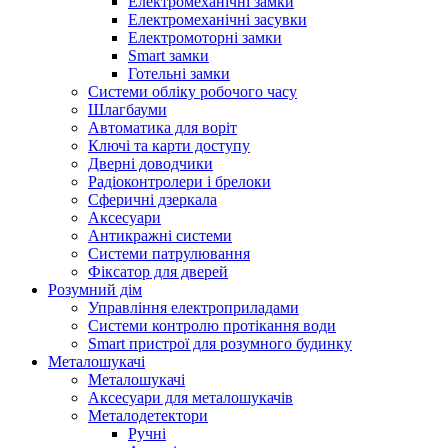
Електромеханічні замки
Електромеханічні засувки
Електромоторні замки
Smart замки
Готельні замки
Системи обліку робочого часу
Шлагбауми
Автоматика для воріт
Ключі та карти доступу
Дверні доводчики
Радіоконтролери і брелоки
Сферичні дзеркала
Аксесуари
Антикражні системи
Системи патрулювання
Фіксатор для дверей
Розумний дім
Управління електроприладами
Системи контролю протікання води
Smart пристрої для розумного будинку
Металошукачі
Металошукачі
Аксесуари для металошукачів
Металодетектори
Ручні