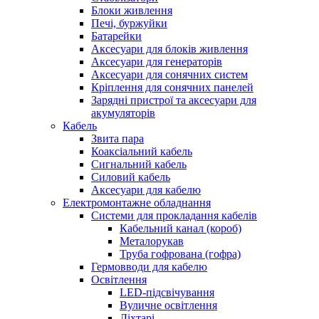
Блоки живлення
Печі, буржуйки
Батарейки
Аксесуари для блоків живлення
Аксесуари для генераторів
Аксесуари для сонячних систем
Кріплення для сонячних панелей
Зарядні пристрої та аксесуари для
акумуляторів
Кабель
Звита пара
Коаксіальний кабель
Сигнальний кабель
Силовий кабель
Аксесуари для кабелю
Електромонтажне обладнання
Системи для прокладання кабелів
Кабельний канал (короб)
Металорукав
Труба гофрована (гофра)
Гермовводи для кабелю
Освітлення
LED-підсвічування
Вуличне освітлення
Ліхтарі