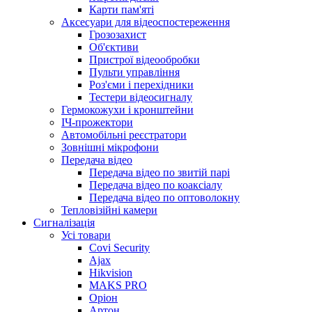
Карти пам'яті
Аксесуари для відеоспостереження
Грозозахист
Об'єктиви
Пристрої відеообробки
Пульти управління
Роз'єми і перехідники
Тестери відеосигналу
Гермокожухи і кронштейни
ІЧ-прожектори
Автомобільні реєстратори
Зовнішні мікрофони
Передача відео
Передача відео по звитій парі
Передача відео по коаксіалу
Передача відео по оптоволокну
Тепловізійні камери
Cигналізація
Усі товари
Covi Security
Ajax
Hikvision
MAKS PRO
Оріон
Артон