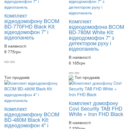
Комплект
відеодомофону BCOM
Комплект
BD-770FHD Black Kit:
відеодомофона BCOM
відеодомофон 7" і
BD-780M White Kit:
відеопанель
відеодомофон 7" з
детектором руху і
В наявності
відеопанель
8 775
грн
В наявності
6 165
грн
Топ продажів
Топ продажів
Комплект домофону
Covi Security TAB FHD
Комплект
White + Iron FHD Black
відеодомофону BCOM
BD-480M Black Kit:
В наявності
відеодомофон 4" і
7 230
грн