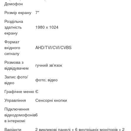
Домофон
Розмір екрану
7"
Роздільна
здатність
1980 х 1024
екрану
Формат
вхідного
AHD/TVI/CVI/CVBS
сигналу
Розмова з
гучний зв'язок
відвідувачем
Запис фото/
фото; відео
відео
Графічне меню
Є
Управління
Сенсорні кнопки
Підключення
відеодомофонів
6
в інтеркомі
Варіанти
2 викликові панелі + 6 внутрішніх моніторів + 2