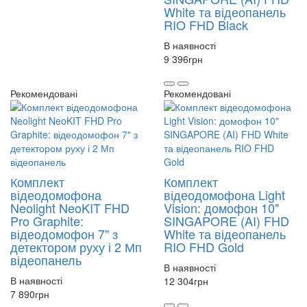
White та відеопанель
RIO FHD Black
В наявності
9 396
грн
Рекомендовані
Рекомендовані
Комплект
Комплект
відеодомофона
відеодомофона Light
Neolight NeoKIT FHD
Vision: домофон 10"
Pro Graphite:
SINGAPORE (AI) FHD
відеодомофон 7" з
White та відеопанель
детектором руху і 2 Мп
RIO FHD Gold
відеопанель
В наявності
В наявності
12 304
грн
7 890
грн