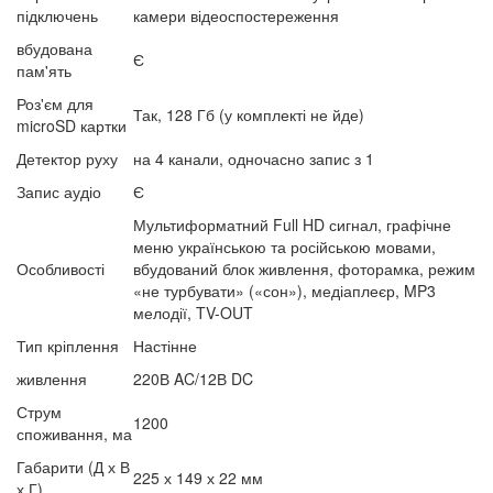
підключень
камери відеоспостереження
вбудована
Є
пам'ять
Роз'єм для
Так, 128 Гб (у комплекті не йде)
microSD картки
Детектор руху
на 4 канали, одночасно запис з 1
Запис аудіо
Є
Мультиформатний Full HD сигнал, графічне
меню українською та російською мовами,
Особливості
вбудований блок живлення, фоторамка, режим
«не турбувати» («сон»), медіаплеєр, MP3
мелодії, TV-OUT
Тип кріплення
Настінне
живлення
220В AC/12В DC
Струм
1200
споживання, ма
Габарити (Д х В
225 х 149 х 22 мм
х Г)