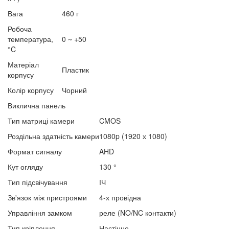
Вага
460 г
Робоча
температура,
0 ~ +50
°C
Матеріал
Пластик
корпусу
Колір корпусу
Чорний
Виклична панель
Тип матриці камери
CMOS
Роздільна здатність камери
1080p (1920 х 1080)
Формат сигналу
AHD
Кут огляду
130 °
Тип підсвічування
ІЧ
Зв'язок між пристроями
4-х провідна
Управління замком
реле (NO/NC контакти)
Тип кріплення
Настінне