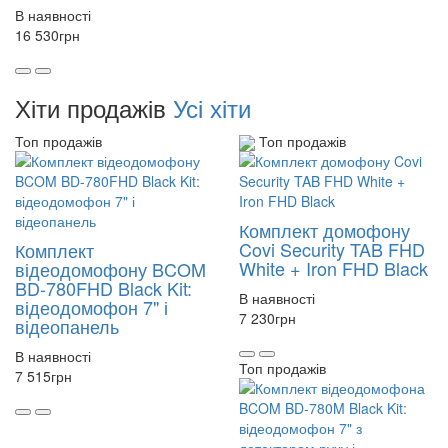
В наявності
16 530
грн
Хіти продажів
Усі хіти
Топ продажів
Топ продажів
Комплект домофону
Covi Security TAB FHD
Комплект
White + Iron FHD Black
відеодомофону BCOM
BD-780FHD Black Kit:
В наявності
відеодомофон 7" і
7 230
грн
відеопанель
В наявності
Топ продажів
7 515
грн