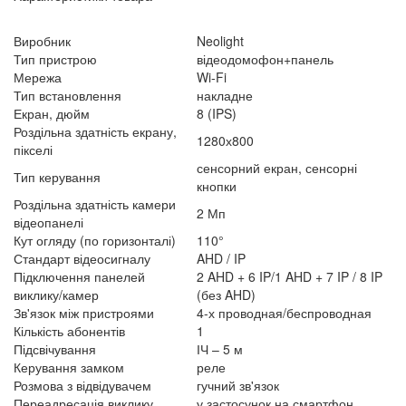
Виробник
Neolight
Тип пристрою
відеодомофон+панель
Мережа
Wi-Fi
Тип встановлення
накладне
Екран, дюйм
8 (IPS)
Роздільна здатність екрану,
1280х800
пікселі
сенсорний екран, сенсорні
Тип керування
кнопки
Роздільна здатність камери
2 Мп
відеопанелі
Кут огляду (по горизонталі)
110°
Стандарт відеосигналу
AHD / IP
Підключення панелей
2 AHD + 6 IP/1 AHD + 7 IP / 8 IP
виклику/камер
(без AHD)
Зв'язок між пристроями
4-х проводная/беспроводная
Кількість абонентів
1
Підсвічування
ІЧ – 5 м
Керування замком
реле
Розмова з відвідувачем
гучний зв'язок
Переадресація виклику
у застосунок на смартфон