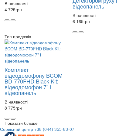
детектором руху і
В наявності
відеопанель
4 725
грн
В наявності
6 165
грн
Топ продажів
Комплект
відеодомофону BCOM
BD-770FHD Black Kit:
відеодомофон 7" і
відеопанель
В наявності
8 775
грн
Показати більше
Сервісний центр
+38 (044) 355-83-07