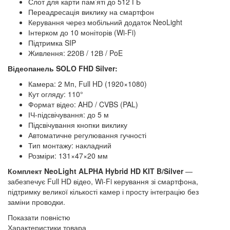
Слот для карти пам’яті до 512 ГБ
Переадресація виклику на смартфон
Керування через мобільний додаток NeoLight
Інтерком до 10 моніторів (Wi-Fi)
Підтримка SIP
Живлення: 220В / 12В / PoE
Відеопанель SOLO FHD Silver:
Камера: 2 Мп, Full HD (1920×1080)
Кут огляду: 110°
Формат відео: AHD / CVBS (PAL)
ІЧ-підсвічування: до 5 м
Підсвічування кнопки виклику
Автоматичне регулювання гучності
Тип монтажу: накладний
Розміри: 131×47×20 мм
Комплект NeoLight ALPHA Hybrid HD KIT B/Silver
—
забезпечує Full HD відео, Wi-Fi керування зі смартфона,
підтримку великої кількості камер і просту інтеграцію без
заміни проводки.
Показати повністю
Характеристики товара