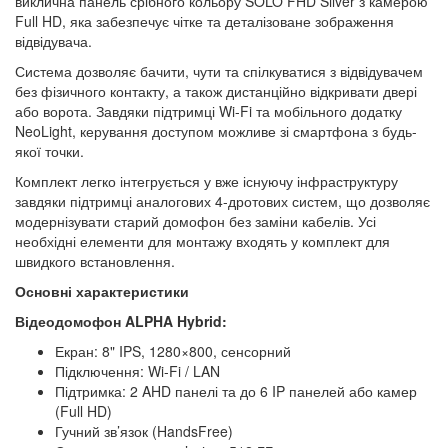
виклична панель срібного кольору SOLO FHD Silver з камерою
Full HD, яка забезпечує чітке та деталізоване зображення
відвідувача.
Система дозволяє бачити, чути та спілкуватися з відвідувачем
без фізичного контакту, а також дистанційно відкривати двері
або ворота. Завдяки підтримці Wi-Fi та мобільного додатку
NeoLight, керування доступом можливе зі смартфона з будь-
якої точки.
Комплект легко інтегрується у вже існуючу інфраструктуру
завдяки підтримці аналогових 4-дротових систем, що дозволяє
модернізувати старий домофон без заміни кабелів. Усі
необхідні елементи для монтажу входять у комплект для
швидкого встановлення.
Основні характеристики
Відеодомофон ALPHA Hybrid:
Екран: 8" IPS, 1280×800, сенсорний
Підключення: Wi-Fi / LAN
Підтримка: 2 AHD панелі та до 6 IP панелей або камер
(Full HD)
Гучний зв’язок (HandsFree)