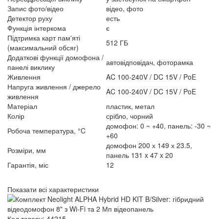
Запис фото/відео
відео, фото
Детектор руху
есть
Функція інтеркома
є
Підтримка карт пам'яті
512 ГБ
(максимальний обсяг)
Додаткові функції домофона /
автовідповідач, фоторамка
панелі виклику
Живлення
AC 100-240V / DC 15V / PoE
Напруга живлення / джерело
AC 100-240V / DC 15V / PoE
живлення
Матеріал
пластик, метал
Колір
срібло, чорний
домофон: 0 ~ +40, панель: -30 ~
Робоча температура, °C
+60
домофон 200 х 149 х 23.5,
Розміри, мм
панель 131 x 47 x 20
Гарантія, міс
12
Показати всі характеристики
Код товару: 44215