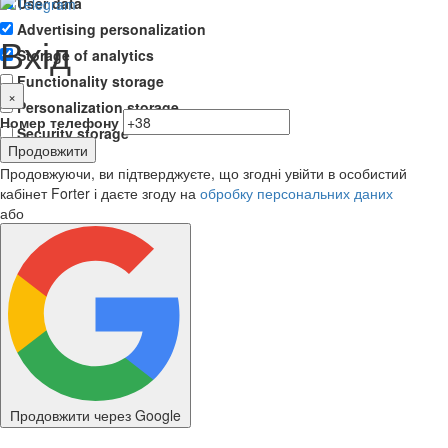
User data
Advertising personalization
Вхід
Storage of analytics
Functionality storage
×
Personalization storage
Номер телефону
Security storage
Продовжити
Продовжуючи, ви підтверджуєте, що згодні увійти в особистий
кабінет Forter і даєте згоду на
обробку персональних даних
або
Продовжити через Google