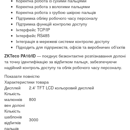
Коректна робота із сухими пальцями
Коректна робота з вологими пальцями
Коректна робота з грубою шкірою пальців
Підтримка обліку робочого часу персоналу
Підтримка функцій контролю доступу
Інтерфейс TCP/IP
Інтерфейс RS485
Інтеграція в мережеві системи контролю доступу
Підходить для підприємств, офісів та виробничих об'єктів
ZKTeco PA10/ID
— поєднує безконтактне розпізнавання долоні
та точну ідентифікацію за відбитком пальця, забезпечуючи
надійний контроль доступу та облік робочого часу персоналу.
Показати повністю
Характеристики товара
Дисплей
2.4' TFT LCD кольоровий дисплей
Кількість
малюнків
800
вен долоні
Кількість
шаблонів
3000
відбитків
пальців