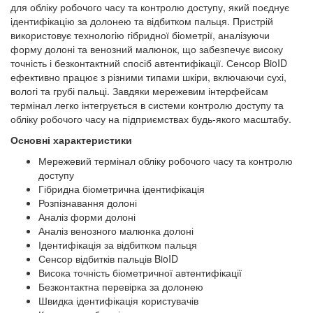
для обліку робочого часу та контролю доступу, який поєднує
ідентифікацію за долонею та відбитком пальця. Пристрій
використовує технологію гібридної біометрії, аналізуючи
форму долоні та венозний малюнок, що забезпечує високу
точність і безконтактний спосіб автентифікації. Сенсор BioID
ефективно працює з різними типами шкіри, включаючи сухі,
вологі та грубі пальці. Завдяки мережевим інтерфейсам
термінал легко інтегрується в системи контролю доступу та
обліку робочого часу на підприємствах будь-якого масштабу.
Основні характеристики
Мережевий термінал обліку робочого часу та контролю
доступу
Гібридна біометрична ідентифікація
Розпізнавання долоні
Аналіз форми долоні
Аналіз венозного малюнка долоні
Ідентифікація за відбитком пальця
Сенсор відбитків пальців BioID
Висока точність біометричної автентифікації
Безконтактна перевірка за долонею
Швидка ідентифікація користувачів