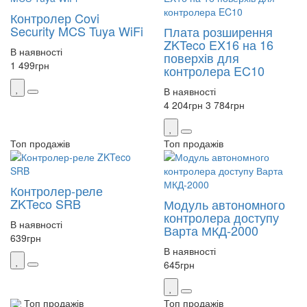
Контролер Covi
Security MCS Tuya WiFi
Плата розширення
ZKTeco EX16 на 16
В наявності
поверхів для
1 499
грн
контролера EC10
В наявності
4 204
грн
3 784
грн
Топ продажів
Топ продажів
Контролер-реле
ZKTeco SRB
Модуль автономного
контролера доступу
В наявності
Варта МКД-2000
639
грн
В наявності
645
грн
Топ продажів
Топ продажів