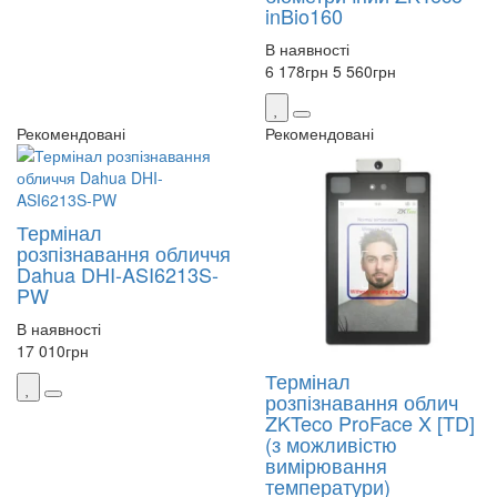
inBio160
В наявності
6 178
грн
5 560
грн
Рекомендовані
Рекомендовані
Термінал
розпізнавання обличчя
Dahua DHI-ASI6213S-
PW
В наявності
17 010
грн
Термінал
розпізнавання облич
ZKTeco ProFace X [TD]
(з можливістю
вимірювання
температури)