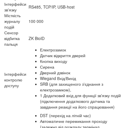
Інтерфейси
RS485, TCP/IP, USB-host
зв'язку
Місткість
журналу
100 000
подій
Сенсор
відбитка
ZK BioID
пальця
Електрозамок
Датчик відкриття дверей
Кнопка виходу
Сирена
Дверний дзвінок
Інтерфейси
Wiegand Вхід/Вихід
контролю
SRB (для захищеного з'єднання з
доступу
електрозамком),
1 Додатковий вхід для функції зв'язку подій
(підключення додаткового датчика та
завдання реакції на його спрацювання)
DST (перехід на літній час)
Автоматичне перемикання проходу
(залежно від розкладу термінал