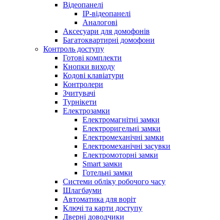
Відеопанелі
IP-відеопанелі
Аналогові
Аксесуари для домофонів
Багатоквартирні домофони
Контроль доступу
Готові комплекти
Кнопки виходу
Кодові клавіатури
Контролери
Зчитувачі
Турнікети
Електрозамки
Електромагнітні замки
Електроригельні замки
Електромеханічні замки
Електромеханічні засувки
Електромоторні замки
Smart замки
Готельні замки
Системи обліку робочого часу
Шлагбауми
Автоматика для воріт
Ключі та карти доступу
Дверні доводчики