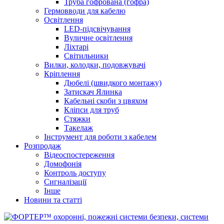
Труба гофрована (гофра)
Гермовводи для кабелю
Освітлення
LED-підсвічування
Вуличне освітлення
Ліхтарі
Світильники
Вилки, колодки, подовжувачі
Кріплення
Дюбелі (швидкого монтажу)
Затискач Ялинка
Кабельні скоби з цвяхом
Кліпси для труб
Стяжки
Такелаж
Інструмент для роботи з кабелем
Розпродаж
Відеоспостереження
Домофонія
Контроль доступу
Сигналізації
Інше
Новини та статті