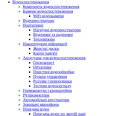
Відеоспостереження
Комплекти відеоспостереження
Камери відеоспостереження
WiFi відеокамери
Відеореєстратори
Портативні
Нагрудні відеореєстратори
Відеоняні та радіоняні
Тепловізори
Накопичувачі інформації
Жорсткі диски
Карти пам'яті
Аксесуари для відеоспостереження
Грозозахист
Об'єктиви
Пристрої відеообробки
Пульти управління
Роз'єми і перехідники
Тестери відеосигналу
Гермокожухи і кронштейни
ІЧ-прожектори
Автомобільні реєстратори
Зовнішні мікрофони
Передача відео
Передача відео по звитій парі