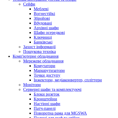
Сейфи
Меблеві
Вогнестійкі
Збройові
Вбудовані
Архівні шафи
Шафи осередкові
Ключниці
Банківські
Захист інформації
Пошукова техніка
Комп'ютерне обладнання
Мережеве обладнання
Комутатори
Маршрутизатори
Точки доступу
Інжектори, медіаконвертер, спліттери
Монітори
Серверні шафи та комплектуючі
Блоки розеток
Кронштейни
Настінні шафи
Патч-панелі
Поворотна рама для MGSWA
Полиці для шаф та стійок