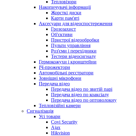
Тепловізори
Накопичувачі інформації
Жорсткі диски
Карти пам'яті
Аксесуари для відеоспостереження
Грозозахист
Об'єктиви
Пристрої відеообробки
Пульти управління
Роз'єми і перехідники
Тестери відеосигналу
Гермокожухи і кронштейни
ІЧ-прожектори
Автомобільні реєстратори
Зовнішні мікрофони
Передача відео
Передача відео по звитій парі
Передача відео по коаксіалу
Передача відео по оптоволокну
Тепловізійні камери
Cигналізація
Усі товари
Covi Security
Ajax
Hikvision