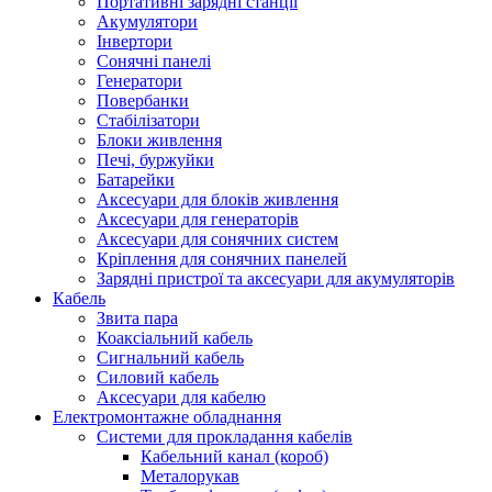
Портативні зарядні станції
Акумулятори
Інвертори
Сонячні панелі
Генератори
Повербанки
Стабілізатори
Блоки живлення
Печі, буржуйки
Батарейки
Аксесуари для блоків живлення
Аксесуари для генераторів
Аксесуари для сонячних систем
Кріплення для сонячних панелей
Зарядні пристрої та аксесуари для акумуляторів
Кабель
Звита пара
Коаксіальний кабель
Сигнальний кабель
Силовий кабель
Аксесуари для кабелю
Електромонтажне обладнання
Системи для прокладання кабелів
Кабельний канал (короб)
Металорукав