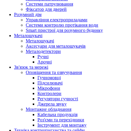
Системи патрулювання
Фіксатор для дверей
Розумний дім
Управління електроприладами
Системи контролю протікання води
Smart пристрої для розумного будинку
Металошукачі
Металошукачі
Аксесуари для металошукачів
Металодетектори
Ручні
Арочні
Зв'язок та мережі
Оповіщення та озвучування
Гучномовці
Підсилювачі
Мікрофони
Контролери
Регулятори гучності
Джерела звуку
Монтажне обладнання
Кабельна продукція
Роз'єми та перехідники
Інструмент для монтажу
Техніка контршпигунства та сейфи