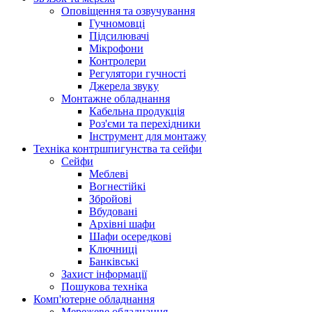
Оповіщення та озвучування
Гучномовці
Підсилювачі
Мікрофони
Контролери
Регулятори гучності
Джерела звуку
Монтажне обладнання
Кабельна продукція
Роз'єми та перехідники
Інструмент для монтажу
Техніка контршпигунства та сейфи
Сейфи
Меблеві
Вогнестійкі
Збройові
Вбудовані
Архівні шафи
Шафи осередкові
Ключниці
Банківські
Захист інформації
Пошукова техніка
Комп'ютерне обладнання
Мережеве обладнання