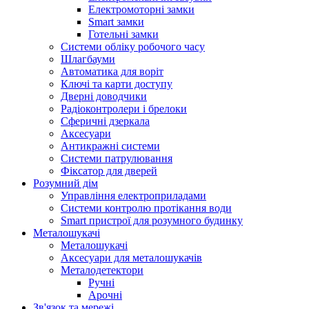
Електромоторні замки
Smart замки
Готельні замки
Системи обліку робочого часу
Шлагбауми
Автоматика для воріт
Ключі та карти доступу
Дверні доводчики
Радіоконтролери і брелоки
Сферичні дзеркала
Аксесуари
Антикражні системи
Системи патрулювання
Фіксатор для дверей
Розумний дім
Управління електроприладами
Системи контролю протікання води
Smart пристрої для розумного будинку
Металошукачі
Металошукачі
Аксесуари для металошукачів
Металодетектори
Ручні
Арочні
Зв'язок та мережі