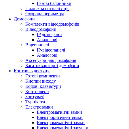
Газові балончики
Пожежна сигналізація
Охорона периметра
Домофони
Комплекти відеодомофонів
Відеодомофони
IP домофони
Аналогові
Відеопанелі
IP-відеопанелі
Аналогові
Аксесуари для домофонів
Багатоквартирні домофони
Контроль доступу
Готові комплекти
Кнопки виходу
Кодові клавіатури
Контролери
Зчитувачі
Турнікети
Електрозамки
Електромагнітні замки
Електроригельні замки
Електромеханічні замки
Електромеханічні засувки