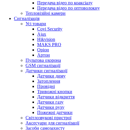
Передача відео по коаксіалу
Передача відео по оптоволокну
Тепловізійні камери
Cигналізація
Усі товари
Covi Security
Ajax
Hikvision
MAKS PRO
Оріон
Артон
Пультова охорона
GSM сигналізації
Датчики сигналізації
Датчики диму
Затоплення
Провідні
Тривожні кнопки
Датчики відкриття
Датчики газу
Датчики руху
Пожежні датчики
Світлозвукові пристрої
Аксесуари для сигналізації
Засоби самозахисту