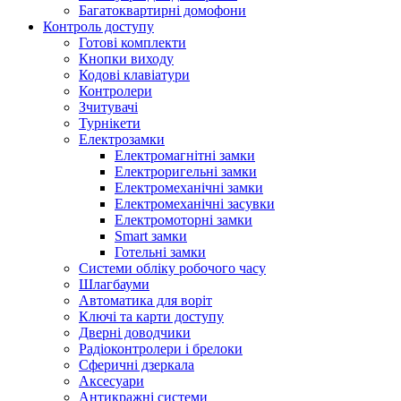
Багатоквартирні домофони
Контроль доступу
Готові комплекти
Кнопки виходу
Кодові клавіатури
Контролери
Зчитувачі
Турнікети
Електрозамки
Електромагнітні замки
Електроригельні замки
Електромеханічні замки
Електромеханічні засувки
Електромоторні замки
Smart замки
Готельні замки
Системи обліку робочого часу
Шлагбауми
Автоматика для воріт
Ключі та карти доступу
Дверні доводчики
Радіоконтролери і брелоки
Сферичні дзеркала
Аксесуари
Антикражні системи