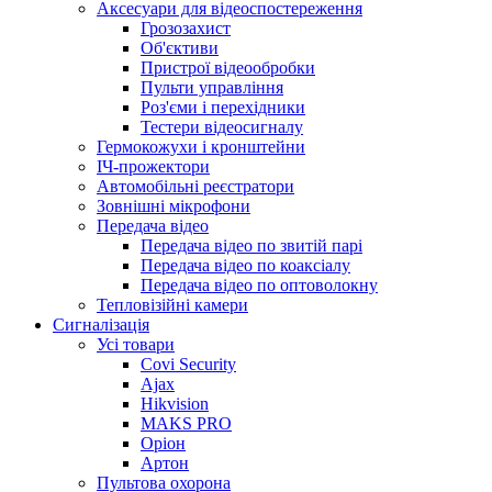
Аксесуари для відеоспостереження
Грозозахист
Об'єктиви
Пристрої відеообробки
Пульти управління
Роз'єми і перехідники
Тестери відеосигналу
Гермокожухи і кронштейни
ІЧ-прожектори
Автомобільні реєстратори
Зовнішні мікрофони
Передача відео
Передача відео по звитій парі
Передача відео по коаксіалу
Передача відео по оптоволокну
Тепловізійні камери
Cигналізація
Усі товари
Covi Security
Ajax
Hikvision
MAKS PRO
Оріон
Артон
Пультова охорона