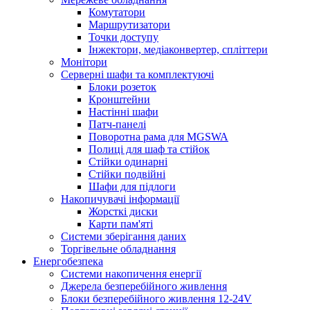
Комутатори
Маршрутизатори
Точки доступу
Інжектори, медіаконвертер, спліттери
Монітори
Серверні шафи та комплектуючі
Блоки розеток
Кронштейни
Настінні шафи
Патч-панелі
Поворотна рама для MGSWA
Полиці для шаф та стійок
Стійки одинарні
Стійки подвійні
Шафи для підлоги
Накопичувачі інформації
Жорсткі диски
Карти пам'яті
Системи зберігання даних
Торгівельне обладнання
Енергобезпека
Системи накопичення енергії
Джерела безперебійного живлення
Блоки безперебійного живлення 12-24V