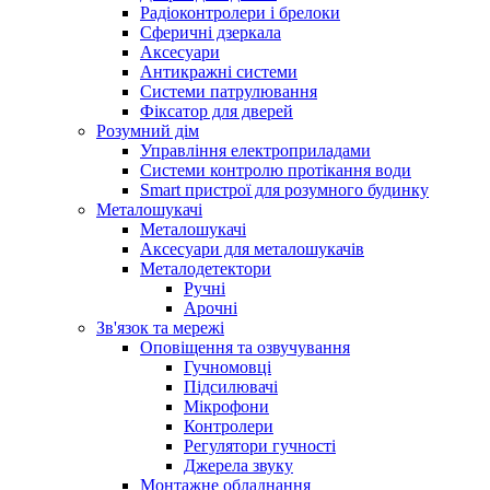
Радіоконтролери і брелоки
Сферичні дзеркала
Аксесуари
Антикражні системи
Системи патрулювання
Фіксатор для дверей
Розумний дім
Управління електроприладами
Системи контролю протікання води
Smart пристрої для розумного будинку
Металошукачі
Металошукачі
Аксесуари для металошукачів
Металодетектори
Ручні
Арочні
Зв'язок та мережі
Оповіщення та озвучування
Гучномовці
Підсилювачі
Мікрофони
Контролери
Регулятори гучності
Джерела звуку
Монтажне обладнання