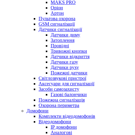
MAKS PRO
Оріон
Артон
Пультова охорона
GSM сигналізації
Датчики сигналізації
Датчики диму
Затоплення
Провідні
Тривожні кнопки
Датчики відкриття
Датчики газу
Датчики руху
Пожежні датчики
Світлозвукові пристрої
Аксесуари для сигналізації
Засоби самозахисту
Газові балончики
Пожежна сигналізація
Охорона периметра
Домофони
Комплекти відеодомофонів
Відеодомофони
IP домофони
Аналогові