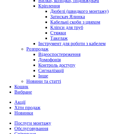
Вилки, колодки, подовжувачі
Кріплення
Дюбелі (швидкого монтажу)
Затискач Ялинка
Кабельні скоби з цвяхом
Кліпси для труб
Стяжки
Такелаж
Інструмент для роботи з кабелем
Розпродаж
Відеоспостереження
Домофонія
Контроль доступу
Сигналізації
Інше
Новини та статті
Кошик
Вибране
Акції
Хіти продаж
Новинки
Послуги монтажу
Обслуговування
Співпраця