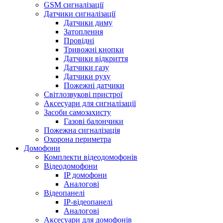
GSM сигналізації
Датчики сигналізації
Датчики диму
Затоплення
Провідні
Тривожні кнопки
Датчики відкриття
Датчики газу
Датчики руху
Пожежні датчики
Світлозвукові пристрої
Аксесуари для сигналізації
Засоби самозахисту
Газові балончики
Пожежна сигналізація
Охорона периметра
Домофони
Комплекти відеодомофонів
Відеодомофони
IP домофони
Аналогові
Відеопанелі
IP-відеопанелі
Аналогові
Аксесуари для домофонів