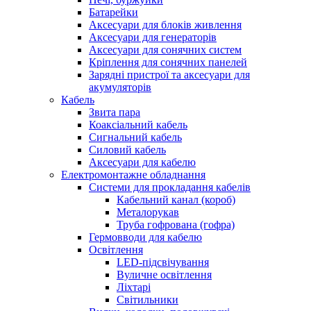
Батарейки
Аксесуари для блоків живлення
Аксесуари для генераторів
Аксесуари для сонячних систем
Кріплення для сонячних панелей
Зарядні пристрої та аксесуари для
акумуляторів
Кабель
Звита пара
Коаксіальний кабель
Сигнальний кабель
Силовий кабель
Аксесуари для кабелю
Електромонтажне обладнання
Системи для прокладання кабелів
Кабельний канал (короб)
Металорукав
Труба гофрована (гофра)
Гермовводи для кабелю
Освітлення
LED-підсвічування
Вуличне освітлення
Ліхтарі
Світильники