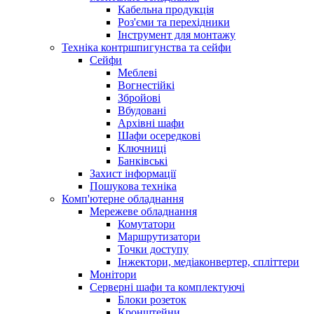
Кабельна продукція
Роз'єми та перехідники
Інструмент для монтажу
Техніка контршпигунства та сейфи
Сейфи
Меблеві
Вогнестійкі
Збройові
Вбудовані
Архівні шафи
Шафи осередкові
Ключниці
Банківські
Захист інформації
Пошукова техніка
Комп'ютерне обладнання
Мережеве обладнання
Комутатори
Маршрутизатори
Точки доступу
Інжектори, медіаконвертер, спліттери
Монітори
Серверні шафи та комплектуючі
Блоки розеток
Кронштейни