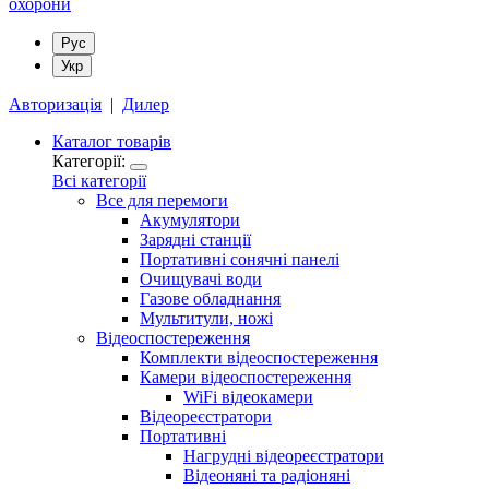
Рус
Укр
Авторизація
|
Дилер
Каталог товарів
Категорії:
Всі категорії
Все для перемоги
Акумулятори
Зарядні станції
Портативні сонячні панелі
Очищувачі води
Газове обладнання
Мультитули, ножі
Відеоспостереження
Комплекти відеоспостереження
Камери відеоспостереження
WiFi відеокамери
Відеореєстратори
Портативні
Нагрудні відеореєстратори
Відеоняні та радіоняні