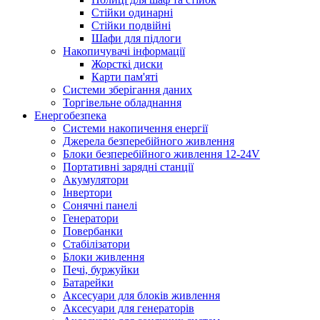
Стійки одинарні
Стійки подвійні
Шафи для підлоги
Накопичувачі інформації
Жорсткі диски
Карти пам'яті
Системи зберігання даних
Торгівельне обладнання
Енергобезпека
Системи накопичення енергії
Джерела безперебійного живлення
Блоки безперебійного живлення 12-24V
Портативні зарядні станції
Акумулятори
Інвертори
Сонячні панелі
Генератори
Повербанки
Стабілізатори
Блоки живлення
Печі, буржуйки
Батарейки
Аксесуари для блоків живлення
Аксесуари для генераторів