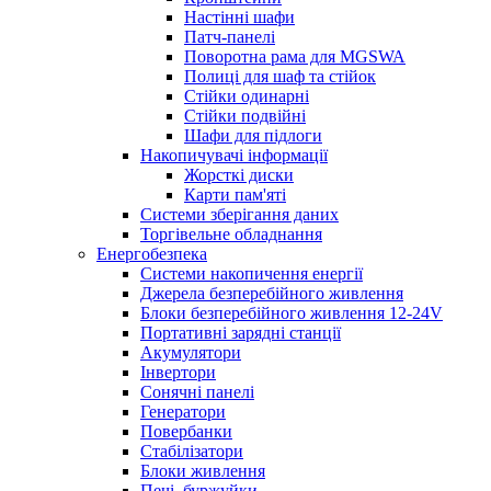
Настінні шафи
Патч-панелі
Поворотна рама для MGSWA
Полиці для шаф та стійок
Стійки одинарні
Стійки подвійні
Шафи для підлоги
Накопичувачі інформації
Жорсткі диски
Карти пам'яті
Системи зберігання даних
Торгівельне обладнання
Енергобезпека
Системи накопичення енергії
Джерела безперебійного живлення
Блоки безперебійного живлення 12-24V
Портативні зарядні станції
Акумулятори
Інвертори
Сонячні панелі
Генератори
Повербанки
Стабілізатори
Блоки живлення
Печі, буржуйки