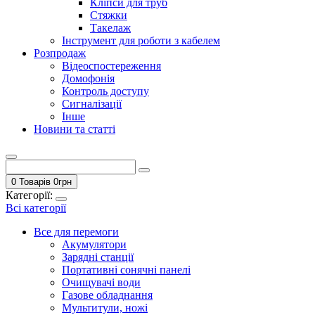
Кліпси для труб
Стяжки
Такелаж
Інструмент для роботи з кабелем
Розпродаж
Відеоспостереження
Домофонія
Контроль доступу
Сигналізації
Інше
Новини та статті
0 Товарів
0
грн
Категорії:
Всі категорії
Все для перемоги
Акумулятори
Зарядні станції
Портативні сонячні панелі
Очищувачі води
Газове обладнання
Мультитули, ножі