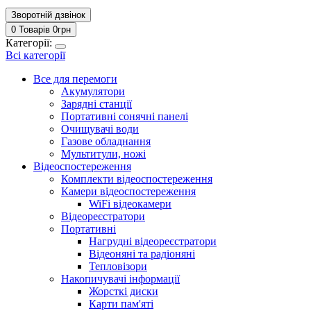
Зворотній дзвінок
0 Товарів
0
грн
Категорії:
Всі категорії
Все для перемоги
Акумулятори
Зарядні станції
Портативні сонячні панелі
Очищувачі води
Газове обладнання
Мультитули, ножі
Відеоспостереження
Комплекти відеоспостереження
Камери відеоспостереження
WiFi відеокамери
Відеореєстратори
Портативні
Нагрудні відеореєстратори
Відеоняні та радіоняні
Тепловізори
Накопичувачі інформації
Жорсткі диски
Карти пам'яті