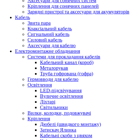
Аксесуари для сонячних систем
Кріплення для сонячних панелей
Зарядні пристрої та аксесуари для акумуляторів
Кабель
Звита пара
Коаксіальний кабель
Сигнальний кабель
Силовий кабель
Аксесуари для кабелю
Електромонтажне обладнання
Системи для прокладання кабелів
Кабельний канал (короб)
Металорукав
Труба гофрована (гофра)
Гермовводи для кабелю
Освітлення
LED-підсвічування
Вуличне освітлення
Ліхтарі
Світильники
Вилки, колодки, подовжувачі
Кріплення
Дюбелі (швидкого монтажу)
Затискач Ялинка
Кабельні скоби з цвяхом