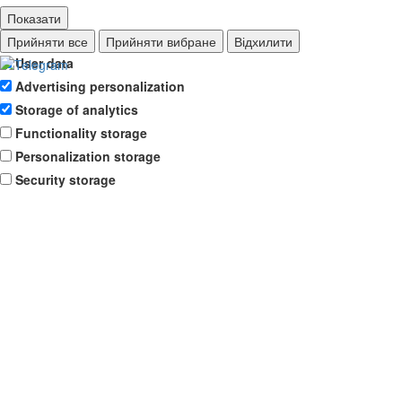
Показати
Ad storage
Прийняти все
Прийняти вибране
Відхилити
User data
Advertising personalization
Storage of analytics
Functionality storage
Personalization storage
Security storage