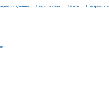
терне обладнання
Енергобезпека
Кабель
Електромонта
ти