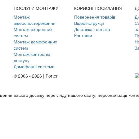
ПОСЛУГИ МОНТАЖУ
КОРИСНІ ПОСИЛАННЯ
Д
Монтаж
Повернення товарів
Д
відеоспостереження
Відеоінструкції
С
Монтаж охоронних
Доставка і оплата
н
систем
Контакти
П
Монтаж домофонних
Но
систем
З
Монтаж контролю
доступу
Домофонні системи
© 2006 - 2026 | Forter
ащення вашого досвіду перегляду нашого сайту, персоналізації конт