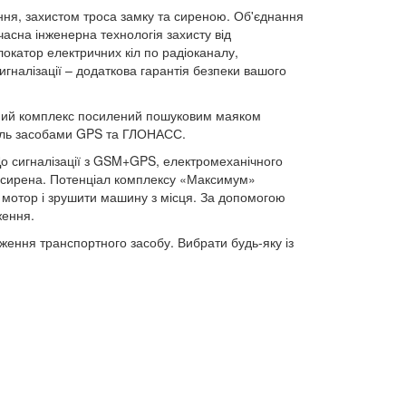
ння, захистом троса замку та сиреною. Об'єднання
асна інженерна технологія захисту від
локатор електричних кіл по радіоканалу,
игналізації – додаткова гарантія безпеки вашого
аний комплекс посилений пошуковим маяком
іль засобами GPS та ГЛОНАСС.
о сигналізації з GSM+GPS, електромеханічного
на сирена. Потенціал комплексу «Максимум»
 мотор і зрушити машину з місця. За допомогою
ження.
ження транспортного засобу. Вибрати будь-яку із