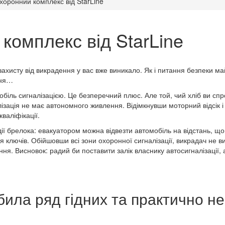
хоронний комплекс від StarLine
комплекс від StarLine
хисту від викрадення у вас вже виникало. Як і питання безпеки май
ння…
обіль сигналізацією. Це безперечний плюс. Але той, чий хліб ви спр
лізація не має автономного живлення. Відімкнувши моторний відсік 
кваліфікації.
ї брелока: евакуатором можна відвезти автомобіль на відстань, що п
я ключів. Обійшовши всі зони охоронної сигналізації, викрадач не в
я. Висновок: радий би поставити залік власнику автосигналізації,
била ряд гідних та практично н