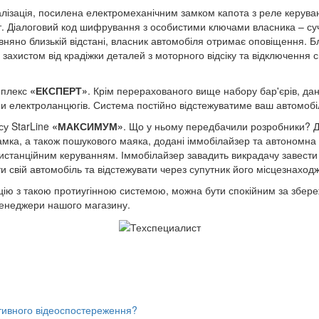
алізація, посилена електромеханічним замком капота з реле керува
. Діалоговий код шифрування з особистими ключами власника – суч
няно близькій відстані, власник автомобіля отримає оповіщення. Б
захистом від крадіжки деталей з моторного відсіку та відключення с
мплекс
«ЕКСПЕРТ»
. Крім перерахованого вище набору бар'єрів, д
 електроланцюгів. Система постійно відстежуватиме ваш автомоб
су StarLine
«МАКСИМУМ»
. Що у ньому передбачили розробники? Д
замка, а також пошукового маяка, додані іммобілайзер та автоном
дистанційним керуванням. Іммобілайзер завадить викрадачу завести
 свій автомобіль та відстежувати через супутник його місцезнаход
ію з такою протиугінною системою, можна бути спокійним за збере
менеджери нашого магазину.
тивного відеоспостереження?