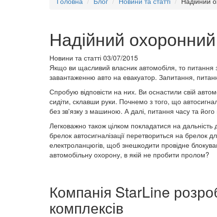
Головна
Блог
Новини та статті
Надійний о
Надійний охоронний 
Новини та статті
03/07/2015
Якщо ви щасливий власник автомобіля, то питання за
завантаженню авто на евакуатор. Запитання, пита
Спробую відповісти на них. Ви оснастили свій автом
сидіти, склавши руки. Почнемо з того, що автосигна
без зв'язку з машиною. А далі, питання часу та його 
Легковажно також цілком покладатися на дальність ді
брелок автосигналізації перетвориться на брелок дл
електроланцюгів, щоб знешкодити провідне блокуванн
автомобільну охорону, в якій не пробити пролом?
Компанія StarLine розро
комплексів