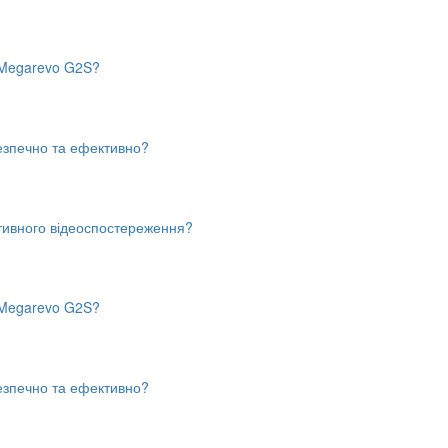
в Megarevo G2S?
безпечно та ефективно?
тивного відеоспостереження?
в Megarevo G2S?
безпечно та ефективно?