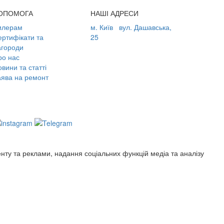
ОПОМОГА
НАШІ АДРЕСИ
илерам
м. Київ
вул. Дашавська,
ертифікати та
25
агороди
ро нас
вини та статті
аява на ремонт
енту та реклами, надання соціальних функцій медіа та аналізу