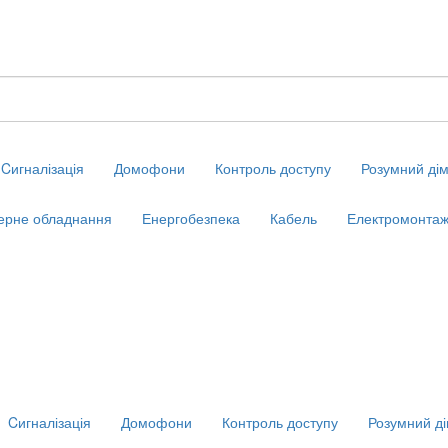
Cигналізація
Домофони
Контроль доступу
Розумний ді
ерне обладнання
Енергобезпека
Кабель
Електромонтаж
Cигналізація
Домофони
Контроль доступу
Розумний д