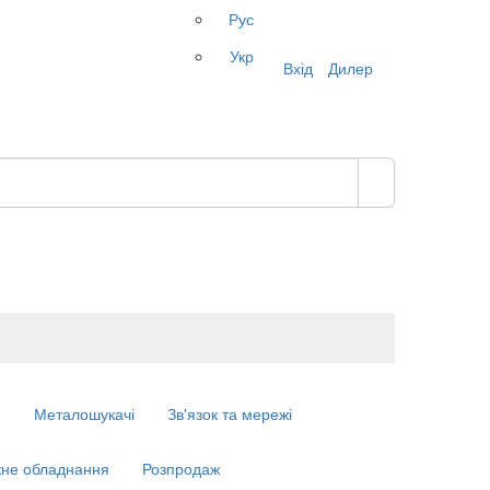
Рус
Укр
Вхід
Дилер
м
Металошукачі
Зв'язок та мережі
не обладнання
Розпродаж