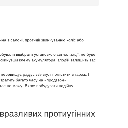
на в салоні, протидії звинчуванню коліс або
обували відібрати установкою сигналізації, не буде
і скинувши клему акумулятора, злодій залишить вас
еревищує радіус зв'язку, і помістити в гараж. І
итратить багато часу на «продзвон»
 але не можу. Як же побудувати надійну
евразливих протиугінних