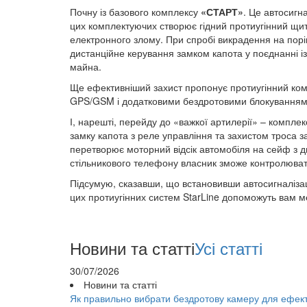
Почну із базового комплексу
«СТАРТ»
. Це автосигн
цих комплектуючих створює гідний протиугінний щит
електронного злому. При спробі викрадення на порів
дистанційне керування замком капота у поєднанні із 
майна.
Ще ефективніший захист пропонує протиугінний ко
GPS/GSM і додатковими бездротовими блокуваннями
І, нарешті, перейду до «важкої артилерії» – комплек
замку капота з реле управління та захистом троса 
перетворює моторний відсік автомобіля на сейф з 
стільникового телефону власник зможе контролювати
Підсумую, сказавши, що встановивши автосигналізац
цих протиугінних систем StarLine допоможуть вам 
Новини та статті
Усі статті
30/07/2026
Новини та статті
Як правильно вибрати бездротову камеру для ефек