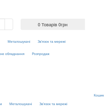
0 Товарів
0
грн
м
Металошукачі
Зв'язок та мережі
не обладнання
Розпродаж
Кошик
ім
Металошукачі
Зв'язок та мережі