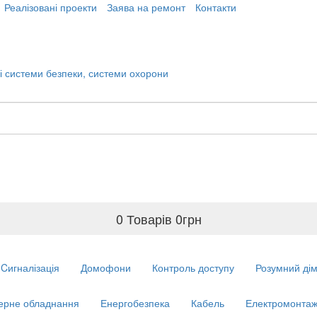
Реалізовані проекти
Заява на ремонт
Контакти
0 Товарів
0
грн
Cигналізація
Домофони
Контроль доступу
Розумний ді
ерне обладнання
Енергобезпека
Кабель
Електромонтаж