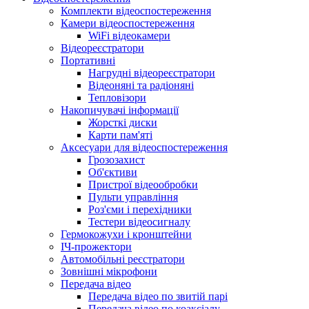
Комплекти відеоспостереження
Камери відеоспостереження
WiFi відеокамери
Відеореєстратори
Портативні
Нагрудні відеореєстратори
Відеоняні та радіоняні
Тепловізори
Накопичувачі інформації
Жорсткі диски
Карти пам'яті
Аксесуари для відеоспостереження
Грозозахист
Об'єктиви
Пристрої відеообробки
Пульти управління
Роз'єми і перехідники
Тестери відеосигналу
Гермокожухи і кронштейни
ІЧ-прожектори
Автомобільні реєстратори
Зовнішні мікрофони
Передача відео
Передача відео по звитій парі
Передача відео по коаксіалу