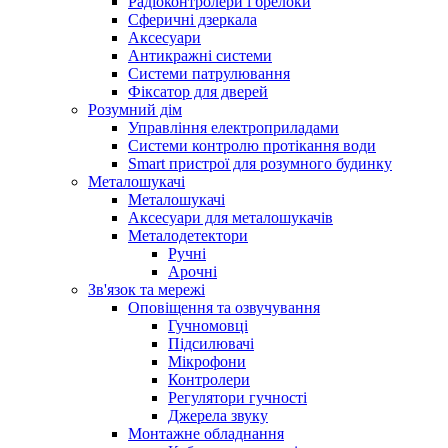
Радіоконтролери і брелоки
Сферичні дзеркала
Аксесуари
Антикражні системи
Системи патрулювання
Фіксатор для дверей
Розумний дім
Управління електроприладами
Системи контролю протікання води
Smart пристрої для розумного будинку
Металошукачі
Металошукачі
Аксесуари для металошукачів
Металодетектори
Ручні
Арочні
Зв'язок та мережі
Оповіщення та озвучування
Гучномовці
Підсилювачі
Мікрофони
Контролери
Регулятори гучності
Джерела звуку
Монтажне обладнання