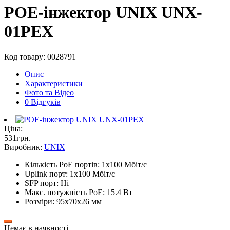
POE-інжектор UNIX UNX-
01PEX
Код товару: 0028791
Опис
Характеристики
Фото та Відео
0 Відгуків
Ціна:
531
грн
.
Виробник:
UNIX
Кількість PoE портів: 1х100 Мбіт/c
Uplink порт: 1x100 Мбіт/с
SFP порт: Ні
Макс. потужність PoE: 15.4 Вт
Розміри: 95x70x26 мм
Немає в наявності