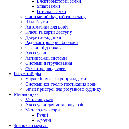
Електромоторні замки
Smart замки
Готельні замки
Системи обліку робочого часу
Шлагбауми
Автоматика для воріт
Ключі та карти доступу
Дверні доводчики
Радіоконтролери і брелоки
Сферичні дзеркала
Аксесуари
Антикражні системи
Системи патрулювання
Фіксатор для дверей
Розумний дім
Управління електроприладами
Системи контролю протікання води
Smart пристрої для розумного будинку
Металошукачі
Металошукачі
Аксесуари для металошукачів
Металодетектори
Ручні
Арочні
Зв'язок та мережі