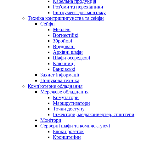
Кабельна продукція
Роз'єми та перехідники
Інструмент для монтажу
Техніка контршпигунства та сейфи
Сейфи
Меблеві
Вогнестійкі
Збройові
Вбудовані
Архівні шафи
Шафи осередкові
Ключниці
Банківські
Захист інформації
Пошукова техніка
Комп'ютерне обладнання
Мережеве обладнання
Комутатори
Маршрутизатори
Точки доступу
Інжектори, медіаконвертер, спліттери
Монітори
Серверні шафи та комплектуючі
Блоки розеток
Кронштейни