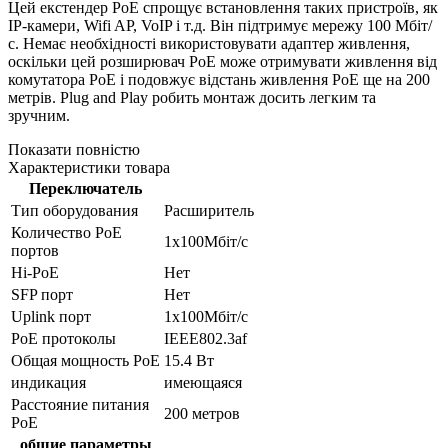
Цей екстендер PoE спрощує встановлення таких пристроїв, як
IP-камери, Wifi AP, VoIP і т.д. Він підтримує мережу 100 Мбіт/
с. Немає необхідності використовувати адаптер живлення,
оскільки цей розширювач PoE може отримувати живлення від
комутатора PoE і подовжує відстань живлення PoE ще на 200
метрів. Plug and Play робить монтаж досить легким та
зручним.
Показати повністю
Характеристики товара
Переключатель
Тип оборудования
Расширитель
Количество PoE
1х100Мбіт/с
портов
Hi-PoE
Нет
SFP порт
Нет
Uplink порт
1х100Мбіт/с
PoE протоколы
IEEE802.3af
Общая мощность PoE
15.4 Вт
индикация
имеющаяся
Расстояние питания
200 метров
PoE
общие параметры