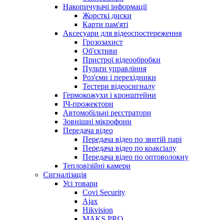
Накопичувачі інформації
Жорсткі диски
Карти пам'яті
Аксесуари для відеоспостереження
Грозозахист
Об'єктиви
Пристрої відеообробки
Пульти управління
Роз'єми і перехідники
Тестери відеосигналу
Гермокожухи і кронштейни
ІЧ-прожектори
Автомобільні реєстратори
Зовнішні мікрофони
Передача відео
Передача відео по звитій парі
Передача відео по коаксіалу
Передача відео по оптоволокну
Тепловізійні камери
Cигналізація
Усі товари
Covi Security
Ajax
Hikvision
MAKS PRO