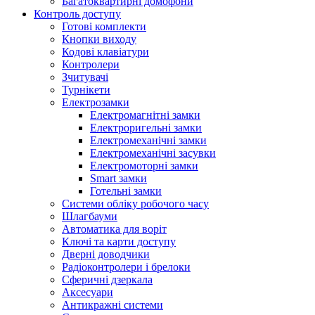
Багатоквартирні домофони
Контроль доступу
Готові комплекти
Кнопки виходу
Кодові клавіатури
Контролери
Зчитувачі
Турнікети
Електрозамки
Електромагнітні замки
Електроригельні замки
Електромеханічні замки
Електромеханічні засувки
Електромоторні замки
Smart замки
Готельні замки
Системи обліку робочого часу
Шлагбауми
Автоматика для воріт
Ключі та карти доступу
Дверні доводчики
Радіоконтролери і брелоки
Сферичні дзеркала
Аксесуари
Антикражні системи