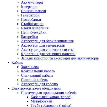
Акумулятори
Інвертори
Сонячні панелі
Генератори
Повербанки
Стабілізатори
Блоки живлення
Печі, буржуйки
Батарейки
Аксесуари для блоків живлення
Аксесуари для генераторів
Аксесуари для сонячних систем
Кріплення для сонячних панелей
Зарядні пристрої та аксесуари для акумуляторів
Кабель
Звита пара
Коаксіальний кабель
Сигнальний кабель
Силовий кабель
Аксесуари для кабелю
Електромонтажне обладнання
Системи для прокладання кабелів
Кабельний канал (короб)
Металорукав
Труба гофрована (гофра)