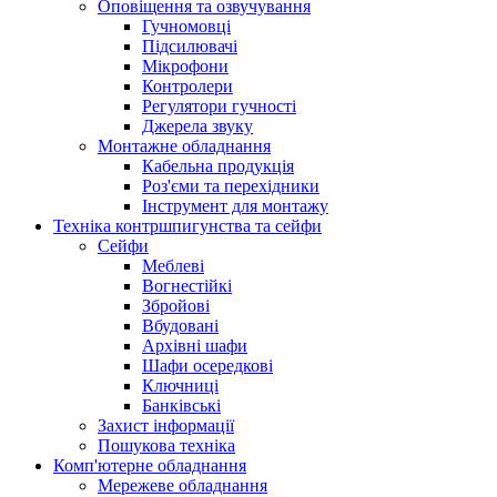
Оповіщення та озвучування
Гучномовці
Підсилювачі
Мікрофони
Контролери
Регулятори гучності
Джерела звуку
Монтажне обладнання
Кабельна продукція
Роз'єми та перехідники
Інструмент для монтажу
Техніка контршпигунства та сейфи
Сейфи
Меблеві
Вогнестійкі
Збройові
Вбудовані
Архівні шафи
Шафи осередкові
Ключниці
Банківські
Захист інформації
Пошукова техніка
Комп'ютерне обладнання
Мережеве обладнання