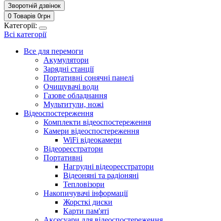
Зворотній дзвінок
0 Товарів
0
грн
Категорії:
Всі категорії
Все для перемоги
Акумулятори
Зарядні станції
Портативні сонячні панелі
Очищувачі води
Газове обладнання
Мультитули, ножі
Відеоспостереження
Комплекти відеоспостереження
Камери відеоспостереження
WiFi відеокамери
Відеореєстратори
Портативні
Нагрудні відеореєстратори
Відеоняні та радіоняні
Тепловізори
Накопичувачі інформації
Жорсткі диски
Карти пам'яті
Аксесуари для відеоспостереження