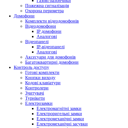
Газові балончики
Пожежна сигналізація
Охорона периметра
Домофони
Комплекти відеодомофонів
Відеодомофони
IP домофони
Аналогові
Відеопанелі
IP-відеопанелі
Аналогові
Аксесуари для домофонів
Багатоквартирні домофони
Контроль доступу
Готові комплекти
Кнопки виходу
Кодові клавіатури
Контролери
Зчитувачі
Турнікети
Електрозамки
Електромагнітні замки
Електроригельні замки
Електромеханічні замки
Електромеханічні засувки