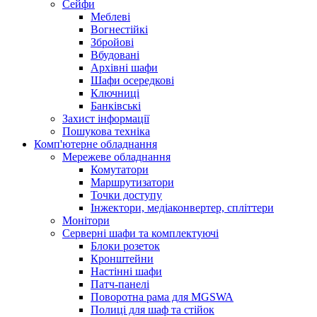
Сейфи
Меблеві
Вогнестійкі
Збройові
Вбудовані
Архівні шафи
Шафи осередкові
Ключниці
Банківські
Захист інформації
Пошукова техніка
Комп'ютерне обладнання
Мережеве обладнання
Комутатори
Маршрутизатори
Точки доступу
Інжектори, медіаконвертер, спліттери
Монітори
Серверні шафи та комплектуючі
Блоки розеток
Кронштейни
Настінні шафи
Патч-панелі
Поворотна рама для MGSWA
Полиці для шаф та стійок