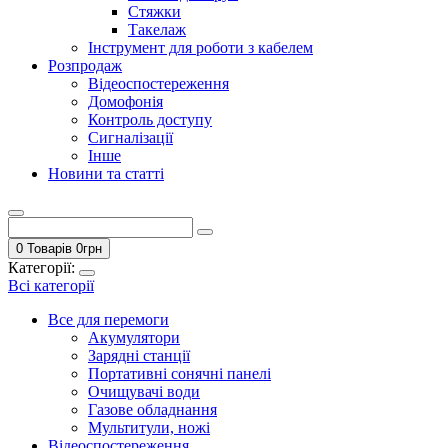
Стяжки
Такелаж
Інструмент для роботи з кабелем
Розпродаж
Відеоспостереження
Домофонія
Контроль доступу
Сигналізації
Інше
Новини та статті
0 Товарів
0
грн
Категорії:
Всі категорії
Все для перемоги
Акумулятори
Зарядні станції
Портативні сонячні панелі
Очищувачі води
Газове обладнання
Мультитули, ножі
Відеоспостереження