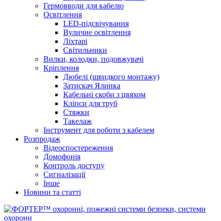
Гермовводи для кабелю
Освітлення
LED-підсвічування
Вуличне освітлення
Ліхтарі
Світильники
Вилки, колодки, подовжувачі
Кріплення
Дюбелі (швидкого монтажу)
Затискач Ялинка
Кабельні скоби з цвяхом
Кліпси для труб
Стяжки
Такелаж
Інструмент для роботи з кабелем
Розпродаж
Відеоспостереження
Домофонія
Контроль доступу
Сигналізації
Інше
Новини та статті