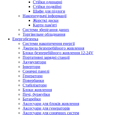
Стійки одинарні
Стійки подвійні
Шафи для підлоги
Накопичувачі інформації
Жорсткі диски
Карти пам'яті
Системи зберігання даних
Торгівельне обладнання
Енергобезпека
Системи накопичення енергії
Джерела безперебійного живлення
Блоки безперебійного живлення 12-24V
Портативні зарядні станції
Акумулятори
Інвертори
Сонячні панелі
Генератори
Повербанки
Стабілізатори
Блоки живлення
Печі, буржуйки
Батарейки
Аксесуари для блоків живлення
Аксесуари для генераторів
Аксесуари для сонячних систем