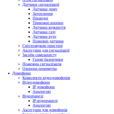
Датчики сигналізації
Датчики диму
Затоплення
Провідні
Тривожні кнопки
Датчики відкриття
Датчики газу
Датчики руху
Пожежні датчики
Світлозвукові пристрої
Аксесуари для сигналізації
Засоби самозахисту
Газові балончики
Пожежна сигналізація
Охорона периметра
Домофони
Комплекти відеодомофонів
Відеодомофони
IP домофони
Аналогові
Відеопанелі
IP-відеопанелі
Аналогові
Аксесуари для домофонів