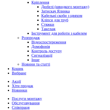
Кріплення
Дюбелі (швидкого монтажу)
Затискач Ялинка
Кабельні скоби з цвяхом
Кліпси для труб
Стяжки
Такелаж
Інструмент для роботи з кабелем
Розпродаж
Відеоспостереження
Домофонія
Контроль доступу
Сигналізації
Інше
Новини та статті
Кошик
Вибране
Акції
Хіти продаж
Новинки
Послуги монтажу
Обслуговування
Співпраця