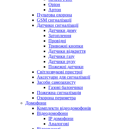
Оріон
Артон
Пультова охорона
GSM сигналізації
Датчики сигналізації
Датчики диму
Затоплення
Провідні
Тривожні кнопки
Датчики відкриття
Датчики газу
Датчики руху
Пожежні датчики
Світлозвукові пристрої
Аксесуари для сигналізації
Засоби самозахисту
Газові балончики
Пожежна сигналізація
Охорона периметра
Домофони
Комплекти відеодомофонів
Відеодомофони
IP домофони
Аналогові
Відеопанелі