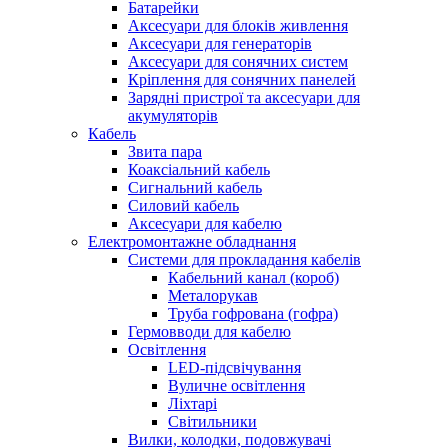
Батарейки
Аксесуари для блоків живлення
Аксесуари для генераторів
Аксесуари для сонячних систем
Кріплення для сонячних панелей
Зарядні пристрої та аксесуари для
акумуляторів
Кабель
Звита пара
Коаксіальний кабель
Сигнальний кабель
Силовий кабель
Аксесуари для кабелю
Електромонтажне обладнання
Системи для прокладання кабелів
Кабельний канал (короб)
Металорукав
Труба гофрована (гофра)
Гермовводи для кабелю
Освітлення
LED-підсвічування
Вуличне освітлення
Ліхтарі
Світильники
Вилки, колодки, подовжувачі