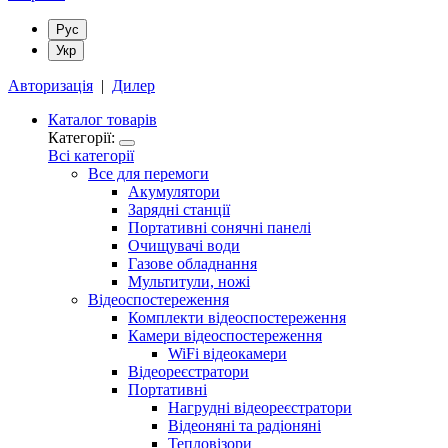
Рус
Укр
Авторизація
|
Дилер
Каталог товарів
Категорії:
Всі категорії
Все для перемоги
Акумулятори
Зарядні станції
Портативні сонячні панелі
Очищувачі води
Газове обладнання
Мультитули, ножі
Відеоспостереження
Комплекти відеоспостереження
Камери відеоспостереження
WiFi відеокамери
Відеореєстратори
Портативні
Нагрудні відеореєстратори
Відеоняні та радіоняні
Тепловізори