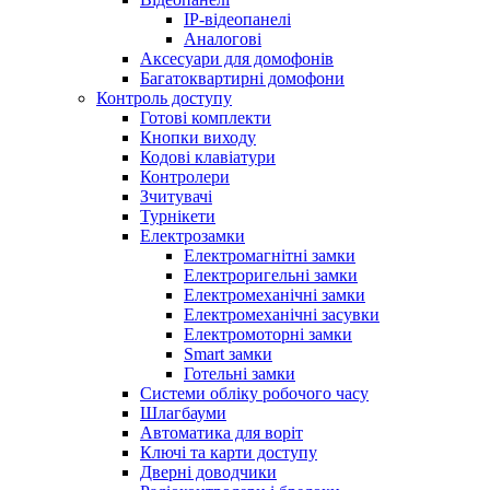
IP-відеопанелі
Аналогові
Аксесуари для домофонів
Багатоквартирні домофони
Контроль доступу
Готові комплекти
Кнопки виходу
Кодові клавіатури
Контролери
Зчитувачі
Турнікети
Електрозамки
Електромагнітні замки
Електроригельні замки
Електромеханічні замки
Електромеханічні засувки
Електромоторні замки
Smart замки
Готельні замки
Системи обліку робочого часу
Шлагбауми
Автоматика для воріт
Ключі та карти доступу
Дверні доводчики