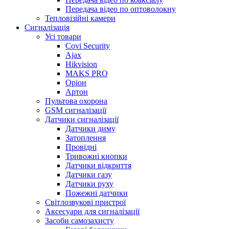
Передача відео по оптоволокну
Тепловізійні камери
Cигналізація
Усі товари
Covi Security
Ajax
Hikvision
MAKS PRO
Оріон
Артон
Пультова охорона
GSM сигналізації
Датчики сигналізації
Датчики диму
Затоплення
Провідні
Тривожні кнопки
Датчики відкриття
Датчики газу
Датчики руху
Пожежні датчики
Світлозвукові пристрої
Аксесуари для сигналізації
Засоби самозахисту