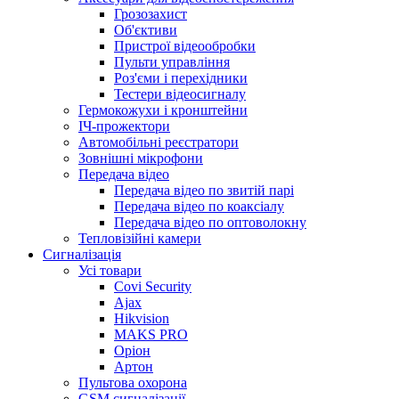
Грозозахист
Об'єктиви
Пристрої відеообробки
Пульти управління
Роз'єми і перехідники
Тестери відеосигналу
Гермокожухи і кронштейни
ІЧ-прожектори
Автомобільні реєстратори
Зовнішні мікрофони
Передача відео
Передача відео по звитій парі
Передача відео по коаксіалу
Передача відео по оптоволокну
Тепловізійні камери
Cигналізація
Усі товари
Covi Security
Ajax
Hikvision
MAKS PRO
Оріон
Артон
Пультова охорона
GSM сигналізації