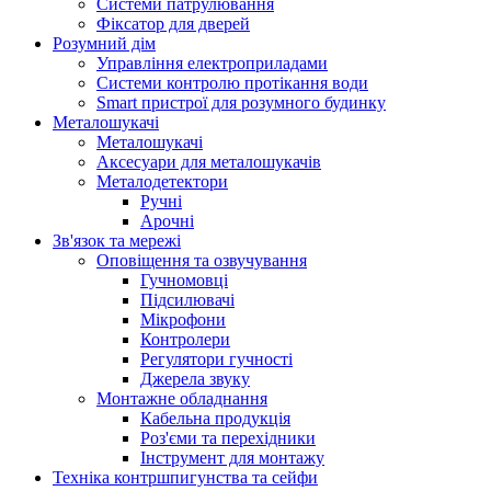
Системи патрулювання
Фіксатор для дверей
Розумний дім
Управління електроприладами
Системи контролю протікання води
Smart пристрої для розумного будинку
Металошукачі
Металошукачі
Аксесуари для металошукачів
Металодетектори
Ручні
Арочні
Зв'язок та мережі
Оповіщення та озвучування
Гучномовці
Підсилювачі
Мікрофони
Контролери
Регулятори гучності
Джерела звуку
Монтажне обладнання
Кабельна продукція
Роз'єми та перехідники
Інструмент для монтажу
Техніка контршпигунства та сейфи