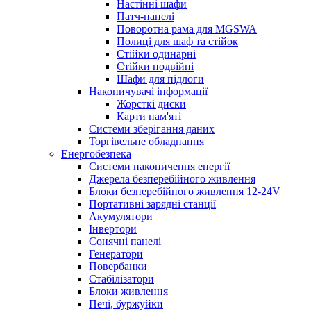
Настінні шафи
Патч-панелі
Поворотна рама для MGSWA
Полиці для шаф та стійок
Стійки одинарні
Стійки подвійні
Шафи для підлоги
Накопичувачі інформації
Жорсткі диски
Карти пам'яті
Системи зберігання даних
Торгівельне обладнання
Енергобезпека
Системи накопичення енергії
Джерела безперебійного живлення
Блоки безперебійного живлення 12-24V
Портативні зарядні станції
Акумулятори
Інвертори
Сонячні панелі
Генератори
Повербанки
Стабілізатори
Блоки живлення
Печі, буржуйки