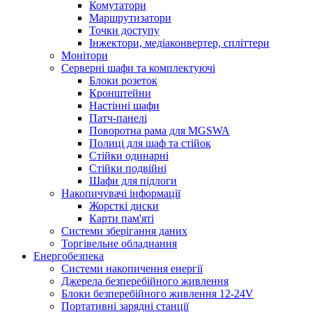
Комутатори
Маршрутизатори
Точки доступу
Інжектори, медіаконвертер, спліттери
Монітори
Серверні шафи та комплектуючі
Блоки розеток
Кронштейни
Настінні шафи
Патч-панелі
Поворотна рама для MGSWA
Полиці для шаф та стійок
Стійки одинарні
Стійки подвійні
Шафи для підлоги
Накопичувачі інформації
Жорсткі диски
Карти пам'яті
Системи зберігання даних
Торгівельне обладнання
Енергобезпека
Системи накопичення енергії
Джерела безперебійного живлення
Блоки безперебійного живлення 12-24V
Портативні зарядні станції