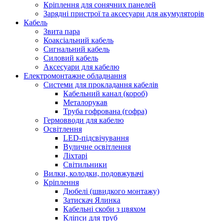
Кріплення для сонячних панелей
Зарядні пристрої та аксесуари для акумуляторів
Кабель
Звита пара
Коаксіальний кабель
Сигнальний кабель
Силовий кабель
Аксесуари для кабелю
Електромонтажне обладнання
Системи для прокладання кабелів
Кабельний канал (короб)
Металорукав
Труба гофрована (гофра)
Гермовводи для кабелю
Освітлення
LED-підсвічування
Вуличне освітлення
Ліхтарі
Світильники
Вилки, колодки, подовжувачі
Кріплення
Дюбелі (швидкого монтажу)
Затискач Ялинка
Кабельні скоби з цвяхом
Кліпси для труб