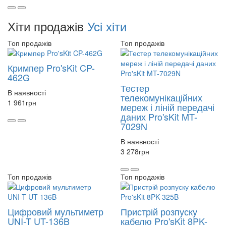
Хіти продажів
Усі хіти
Топ продажів
Топ продажів
Кримпер Pro'sKit CP-
462G
Тестер
В наявності
телекомунікаційних
1 961
грн
мереж і ліній передачі
даних Pro'sKit MT-
7029N
В наявності
3 278
грн
Топ продажів
Топ продажів
Цифровий мультиметр
Пристрій розпуску
UNI-T UT-136B
кабелю Pro'sKit 8PK-