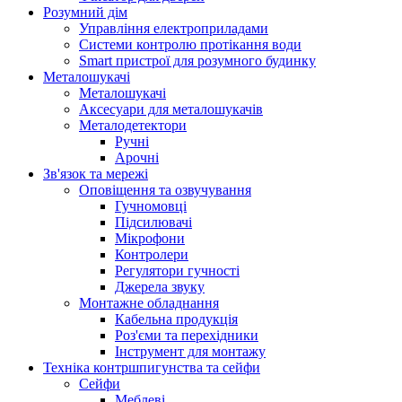
Розумний дім
Управління електроприладами
Системи контролю протікання води
Smart пристрої для розумного будинку
Металошукачі
Металошукачі
Аксесуари для металошукачів
Металодетектори
Ручні
Арочні
Зв'язок та мережі
Оповіщення та озвучування
Гучномовці
Підсилювачі
Мікрофони
Контролери
Регулятори гучності
Джерела звуку
Монтажне обладнання
Кабельна продукція
Роз'єми та перехідники
Інструмент для монтажу
Техніка контршпигунства та сейфи
Сейфи
Меблеві