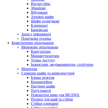
Вогнестійкі
Збройові
Вбудовані
Архівні шафи
Шафи осередкові
Ключниці
Банківські
Захист інформації
Пошукова техніка
Комп'ютерне обладнання
Мережеве обладнання
Комутатори
Маршрутизатори
Точки доступу
Інжектори, медіаконвертер, спліттери
Монітори
Серверні шафи та комплектуючі
Блоки розеток
Кронштейни
Настінні шафи
Патч-панелі
Поворотна рама для MGSWA
Полиці для шаф та стійок
Стійки одинарні
Стійки подвійні