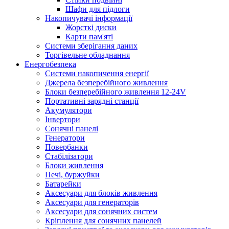
Шафи для підлоги
Накопичувачі інформації
Жорсткі диски
Карти пам'яті
Системи зберігання даних
Торгівельне обладнання
Енергобезпека
Системи накопичення енергії
Джерела безперебійного живлення
Блоки безперебійного живлення 12-24V
Портативні зарядні станції
Акумулятори
Інвертори
Сонячні панелі
Генератори
Повербанки
Стабілізатори
Блоки живлення
Печі, буржуйки
Батарейки
Аксесуари для блоків живлення
Аксесуари для генераторів
Аксесуари для сонячних систем
Кріплення для сонячних панелей