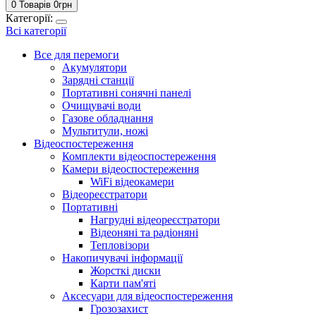
0 Товарів
0
грн
Категорії:
Всі категорії
Все для перемоги
Акумулятори
Зарядні станції
Портативні сонячні панелі
Очищувачі води
Газове обладнання
Мультитули, ножі
Відеоспостереження
Комплекти відеоспостереження
Камери відеоспостереження
WiFi відеокамери
Відеореєстратори
Портативні
Нагрудні відеореєстратори
Відеоняні та радіоняні
Тепловізори
Накопичувачі інформації
Жорсткі диски
Карти пам'яті
Аксесуари для відеоспостереження
Грозозахист