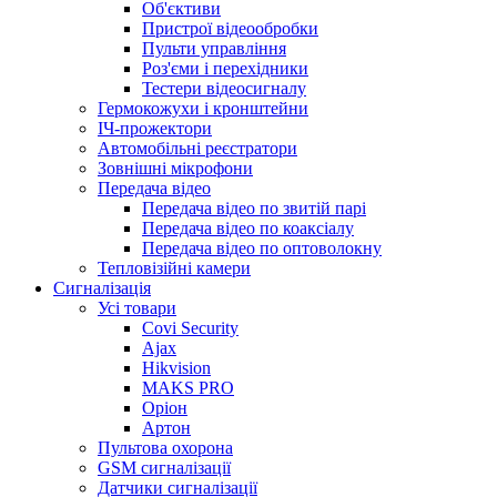
Об'єктиви
Пристрої відеообробки
Пульти управління
Роз'єми і перехідники
Тестери відеосигналу
Гермокожухи і кронштейни
ІЧ-прожектори
Автомобільні реєстратори
Зовнішні мікрофони
Передача відео
Передача відео по звитій парі
Передача відео по коаксіалу
Передача відео по оптоволокну
Тепловізійні камери
Cигналізація
Усі товари
Covi Security
Ajax
Hikvision
MAKS PRO
Оріон
Артон
Пультова охорона
GSM сигналізації
Датчики сигналізації