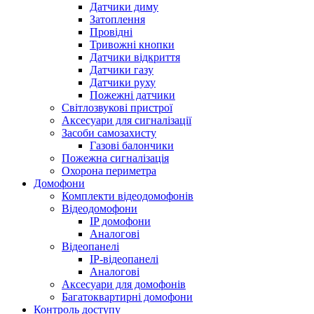
Датчики диму
Затоплення
Провідні
Тривожні кнопки
Датчики відкриття
Датчики газу
Датчики руху
Пожежні датчики
Світлозвукові пристрої
Аксесуари для сигналізації
Засоби самозахисту
Газові балончики
Пожежна сигналізація
Охорона периметра
Домофони
Комплекти відеодомофонів
Відеодомофони
IP домофони
Аналогові
Відеопанелі
IP-відеопанелі
Аналогові
Аксесуари для домофонів
Багатоквартирні домофони
Контроль доступу