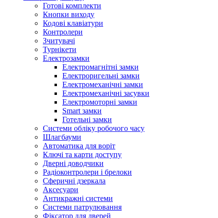
Готові комплекти
Кнопки виходу
Кодові клавіатури
Контролери
Зчитувачі
Турнікети
Електрозамки
Електромагнітні замки
Електроригельні замки
Електромеханічні замки
Електромеханічні засувки
Електромоторні замки
Smart замки
Готельні замки
Системи обліку робочого часу
Шлагбауми
Автоматика для воріт
Ключі та карти доступу
Дверні доводчики
Радіоконтролери і брелоки
Сферичні дзеркала
Аксесуари
Антикражні системи
Системи патрулювання
Фіксатор для дверей