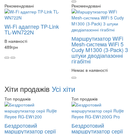
Рекомендовані
Рекомендовані
Wi-Fi адаптер TP-Link
TL-WN722N
Маршрутизатор WiFi
В наявності
Mesh-система WiFi 5
489
грн
Cudy M1300 (3-Pack) 3
штуки дводіапазонні
гігабітні
Немає в наявності
Хіти продажів
Усі хіти
Топ продажів
Топ продажів
Бездротовий
Бездротовий
маршрутизатор серії
маршрутизатор серії