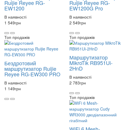
Ruijie Reyee RG-
Ruijie Reyee RG-
EW1200
EW1200G Pro
В наявності
В наявності
1 549
грн
2 549
грн
Топ продажів
Топ продажів
Маршрутизатор
MikroTik RB951Ui-
Бездротовий
2HnD
маршрутизатор Ruijie
Reyee RG-EW300 PRO
В наявності
В наявності
2 783
грн
1 149
грн
Топ продажів
WiFi 6 Mesh-