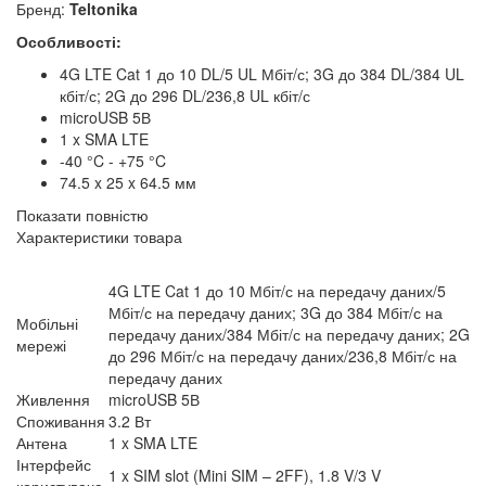
Бренд:
Teltonika
Особливості:
4G LTE Cat 1 до 10 DL/5 UL Мбіт/с; 3G до 384 DL/384 UL
кбіт/с; 2G до 296 DL/236,8 UL кбіт/с
microUSB 5В
1 x SMA LTE
-40 °C - +75 °C
74.5 x 25 x 64.5 мм
Показати повністю
Характеристики товара
4G LTE Cat 1 до 10 Мбіт/с на передачу даних/5
Мбіт/с на передачу даних; 3G до 384 Мбіт/с на
Мобільні
передачу даних/384 Мбіт/с на передачу даних; 2G
мережі
до 296 Мбіт/с на передачу даних/236,8 Мбіт/с на
передачу даних
Живлення
microUSB 5В
Споживання
3.2 Вт
Антена
1 x SMA LTE
Інтерфейс
1 x SIM slot (Mini SIM – 2FF), 1.8 V/3 V