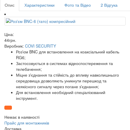
Опис
Характеристики
Фото та Відео
2 Відгука
Ціна:
44
грн
.
Виробник:
COVI SECURITY
Роз'єм BNC для встановлення на коаксіальний кабель
RG6;
Застосовується в системах відеоспостереження та
телебачення;
Міцне з'єднання та стійкість до впливу навколишнього
середовища дозволяють уникнути перешкод та
неякісного сигналу через погане з'єднання;
Для встановлення необхідний спеціалізований
інструмент.
Немає в наявності
Прайс для монтажників
Доставка