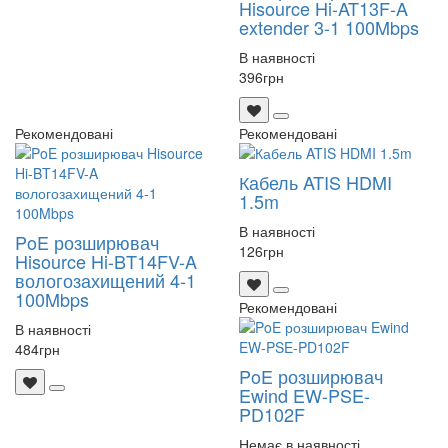
Hisource Hi-AT13F-A
extender 3-1 100Mbps
В наявності
396
грн
Рекомендовані
Рекомендовані
Кабель ATIS HDMI
1.5m
В наявності
PoE розширювач
126
грн
Hisource Hi-BT14FV-A
вологозахищений 4-1
100Mbps
Рекомендовані
В наявності
484
грн
PoE розширювач
Ewind EW-PSE-
PD102F
Немає в наявності