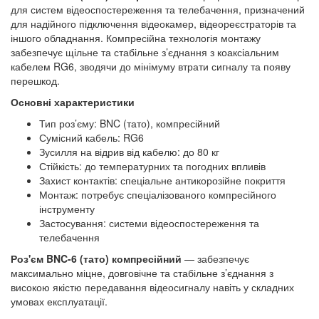
для систем відеоспостереження та телебачення, призначений
для надійного підключення відеокамер, відеореєстраторів та
іншого обладнання. Компресійна технологія монтажу
забезпечує щільне та стабільне з’єднання з коаксіальним
кабелем RG6, зводячи до мінімуму втрати сигналу та появу
перешкод.
Основні характеристики
Тип роз’єму: BNC (тато), компресійний
Сумісний кабель: RG6
Зусилля на відрив від кабелю: до 80 кг
Стійкість: до температурних та погодних впливів
Захист контактів: спеціальне антикорозійне покриття
Монтаж: потребує спеціалізованого компресійного
інструменту
Застосування: системи відеоспостереження та
телебачення
Роз'єм BNC-6 (тато) компресійний
— забезпечує
максимально міцне, довговічне та стабільне з’єднання з
високою якістю передавання відеосигналу навіть у складних
умовах експлуатації.