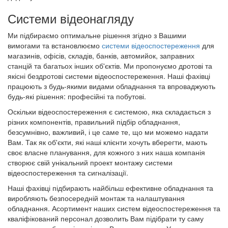
Системи відеонагляду
Ми підбираємо оптимальне рішення згідно з Вашими
вимогами та встановлюємо
системи відеоспостереження
для
магазинів, офісів, складів, банків, автомийок, заправних
станцій та багатьох інших об'єктів. Ми пропонуємо дротові та
якісні бездротові системи відеоспостереження. Наші фахівці
працюють з будь-якими видами обладнання та впроваджують
будь-які рішення: професійні та побутові.
Оскільки відеоспостереження є системою, яка складається з
різних компонентів, правильний підбір обладнання,
безсумнівно, важливий, і це саме те, що ми можемо надати
Вам. Так як об'єкти, які наші клієнти хочуть вберегти, мають
своє власне планування, для кожного з них наша компанія
створює свій унікальний проект монтажу системи
відеоспостереження та сигналізації.
Наші фахівці підбирають найбільш ефективне обладнання та
виробляють безпосередній монтаж та налаштування
обладнання. Асортимент наших систем відеоспостереження та
кваліфікований персонал дозволить Вам підібрати ту саму