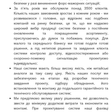
безпеки у разі виникнення форс-мажорних ситуацій;
За п'ять років ми обслужили понад 3500 клієнтів.
Кількість наших замовників зростає з кожним роком - ми
розвиваємося і головне, що відрізняє нас подібних
компаній на ринку безпеки, це те, що ми надаємо
широкий вибір продукції систем безпеки з постійним
оновленням та покращенням асортименту,
прислухаючись до думок та побажань покупця. Для
малого та середнього бізнесу ми готові подати готові
рішення, а під нетипові рішення та завдання клієнта
системи контролю доступу, відеоспостереження або
охоронно-пожежну сигналізацію проектуємо
індивідуально;
Наші системи мають більш високу якість, ніж китайські
аналоги за таку саму ціну. Якість наших послуг ми
забезпечуємо на етапах від розробки технічного
завдання проекту, підбору обладнання, його
встановлення та монтажу до подальшого гарантійного та
технічного обслуговування систем;
Ми приділяємо велику увагу рішенням, які дозволяють
звести до мінімуму додаткові витрати та економити на
монтажі. При проектуванні систем наші фахівці