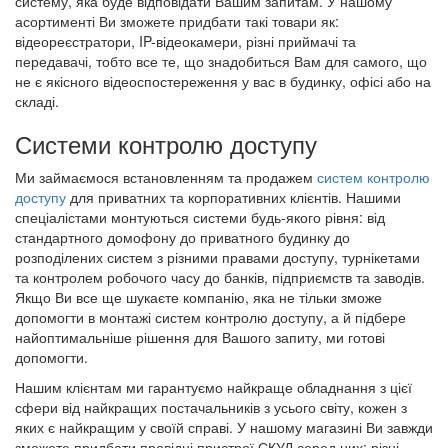
систему, яка буде відповідати Вашим запитам. У нашому
асортименті Ви зможете придбати такі товари як:
відеореєстратори, IP-відеокамери, різні приймачі та
передавачі, тобто все те, що знадобиться Вам для самого, що
не є якісного відеоспостереження у вас в будинку, офісі або на
складі.
Системи контролю доступу
Ми займаємося встановленням та продажем
систем контролю
доступу
для приватних та корпоративних клієнтів. Нашими
спеціалістами монтуються системи будь-якого рівня: від
стандартного домофону до приватного будинку до
розподілених систем з різними правами доступу, турнікетами
та контролем робочого часу до банків, підприємств та заводів.
Якщо Ви все ще шукаєте компанію, яка не тільки зможе
допомогти в монтажі систем контролю доступу, а й підбере
найоптимальніше рішення для Вашого запиту, ми готові
допомогти.
Нашим клієнтам ми гарантуємо найкраще обладнання з цієї
сфери від найкращих постачальників з усього світу, кожен з
яких є найкращим у своїй справі. У нашому магазині Ви завжди
зможете придбати провідні пристрої СКУД серед них: різні