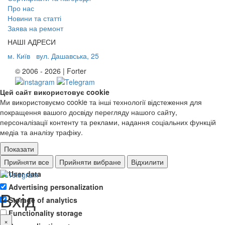
Про нас
Новини та статті
Заява на ремонт
НАШІ АДРЕСИ
м. Київ
вул. Дашавська, 25
© 2006 - 2026 | Forter
Цей сайт використовує cookie
Ми використовуємо cookie та інші технології відстеження для
покращення вашого досвіду перегляду нашого сайту,
персоналізації контенту та реклами, надання соціальних функцій
медіа та аналізу трафіку.
Показати
Ad storage
Прийняти все
Прийняти вибране
Відхилити
User data
Advertising personalization
Вхід
Storage of analytics
Functionality storage
×