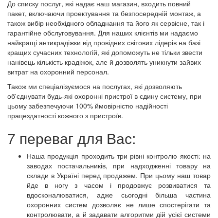
До списку послуг, які надає наш магазин, входить повний
пакет, включаючи проектування та безпосередній монтаж, а
також вибір необхідного обладнання та його як сервісне, так і
гарантійне обслуговування. Для наших клієнтів ми надаємо
найкращі антикрадіжки від провідних світових лідерів на базі
кращих сучасних технологій, які допоможуть не тільки звести
нанівець кількість крадіжок, але й дозволять уникнути зайвих
витрат на охоронний персонал.
Також ми спеціалізуємося на послугах, які дозволяють
об'єднувати будь-які охоронні пристрої в єдину систему, при
цьому забезпечуючи 100% ймовірністю надійності
працездатності кожного з пристроїв.
7 переваг для Вас:
Наша продукція проходить три рівні контролю якості: на
заводах постачальників, при надходженні товару на
склади в Україні перед продажем. При цьому наш товар
йде в ногу з часом і продовжує розвиватися та
вдосконалюватися, адже сьогодні більша частина
охоронних систем дозволяє не лише спостерігати та
контролювати, а й задавати алгоритми дій усієї системи