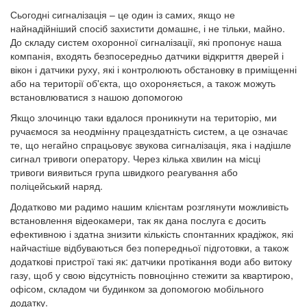
Сьогодні сигналізація – це один із самих, якщо не
найнадійніший спосіб захистити домашнє, і не тільки, майно.
До складу систем охоронної сигналізації, які пропонує наша
компанія, входять безпосередньо датчики відкриття дверей і
вікон і датчики руху, які і контролюють обстановку в приміщенні
або на території об'єкта, що охороняється, а також можуть
встановлюватися з нашою допомогою
Якщо злочинцю таки вдалося проникнути на територію, ми
ручаємося за неодмінну працездатність систем, а це означає
те, що негайно спрацьовує звукова сигналізація, яка і надішле
сигнал тривоги оператору. Через кілька хвилин на місці
тривоги виявиться група швидкого реагування або
поліцейський наряд.
Додатково ми радимо нашим клієнтам розглянути можливість
встановлення відеокамери, так як дана послуга є досить
ефективною і здатна знизити кількість спонтанних крадіжок, які
найчастіше відбуваються без попередньої підготовки, а також
додаткові пристрої такі як: датчики протікання води або витоку
газу, щоб у свою відсутність повноцінно стежити за квартирою,
офісом, складом чи будинком за допомогою мобільного
додатку.