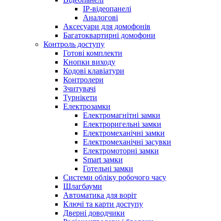
IP-відеопанелі
Аналогові
Аксесуари для домофонів
Багатоквартирні домофони
Контроль доступу
Готові комплекти
Кнопки виходу
Кодові клавіатури
Контролери
Зчитувачі
Турнікети
Електрозамки
Електромагнітні замки
Електроригельні замки
Електромеханічні замки
Електромеханічні засувки
Електромоторні замки
Smart замки
Готельні замки
Системи обліку робочого часу
Шлагбауми
Автоматика для воріт
Ключі та карти доступу
Дверні доводчики