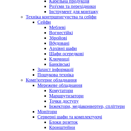
Кабельна продукція
Роз'єми та перехідники
Інструмент для монтажу
Техніка контршпигунства та сейфи
Сейфи
Меблеві
Вогнестійкі
Збройові
Вбудовані
Архівні шафи
Шафи осередкові
Ключниці
Банківські
Захист інформації
Пошукова техніка
Комп'ютерне обладнання
Мережеве обладнання
Комутатори
Маршрутизатори
Точки доступу
Інжектори, медіаконвертер, спліттери
Монітори
Серверні шафи та комплектуючі
Блоки розеток
Кронштейни