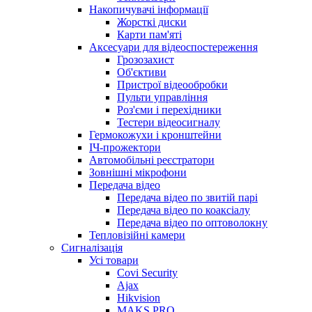
Накопичувачі інформації
Жорсткі диски
Карти пам'яті
Аксесуари для відеоспостереження
Грозозахист
Об'єктиви
Пристрої відеообробки
Пульти управління
Роз'єми і перехідники
Тестери відеосигналу
Гермокожухи і кронштейни
ІЧ-прожектори
Автомобільні реєстратори
Зовнішні мікрофони
Передача відео
Передача відео по звитій парі
Передача відео по коаксіалу
Передача відео по оптоволокну
Тепловізійні камери
Cигналізація
Усі товари
Covi Security
Ajax
Hikvision
MAKS PRO