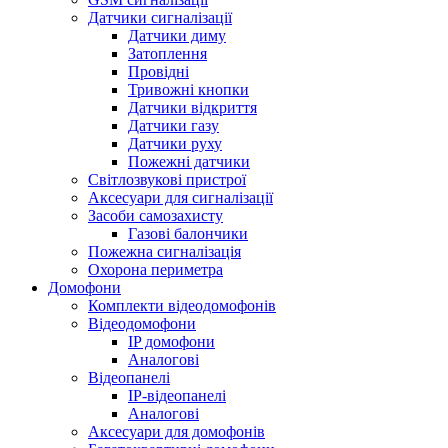
Датчики сигналізації
Датчики диму
Затоплення
Провідні
Тривожні кнопки
Датчики відкриття
Датчики газу
Датчики руху
Пожежні датчики
Світлозвукові пристрої
Аксесуари для сигналізації
Засоби самозахисту
Газові балончики
Пожежна сигналізація
Охорона периметра
Домофони
Комплекти відеодомофонів
Відеодомофони
IP домофони
Аналогові
Відеопанелі
IP-відеопанелі
Аналогові
Аксесуари для домофонів