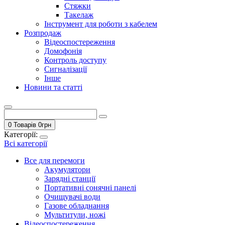
Стяжки
Такелаж
Інструмент для роботи з кабелем
Розпродаж
Відеоспостереження
Домофонія
Контроль доступу
Сигналізації
Інше
Новини та статті
0 Товарів
0
грн
Категорії:
Всі категорії
Все для перемоги
Акумулятори
Зарядні станції
Портативні сонячні панелі
Очищувачі води
Газове обладнання
Мультитули, ножі
Відеоспостереження