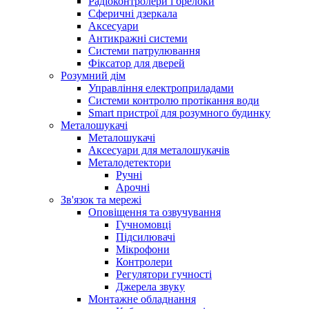
Радіоконтролери і брелоки
Сферичні дзеркала
Аксесуари
Антикражні системи
Системи патрулювання
Фіксатор для дверей
Розумний дім
Управління електроприладами
Системи контролю протікання води
Smart пристрої для розумного будинку
Металошукачі
Металошукачі
Аксесуари для металошукачів
Металодетектори
Ручні
Арочні
Зв'язок та мережі
Оповіщення та озвучування
Гучномовці
Підсилювачі
Мікрофони
Контролери
Регулятори гучності
Джерела звуку
Монтажне обладнання