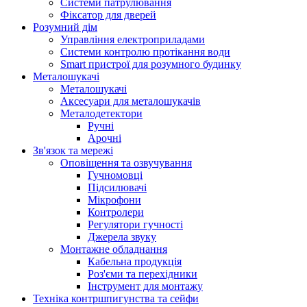
Системи патрулювання
Фіксатор для дверей
Розумний дім
Управління електроприладами
Системи контролю протікання води
Smart пристрої для розумного будинку
Металошукачі
Металошукачі
Аксесуари для металошукачів
Металодетектори
Ручні
Арочні
Зв'язок та мережі
Оповіщення та озвучування
Гучномовці
Підсилювачі
Мікрофони
Контролери
Регулятори гучності
Джерела звуку
Монтажне обладнання
Кабельна продукція
Роз'єми та перехідники
Інструмент для монтажу
Техніка контршпигунства та сейфи