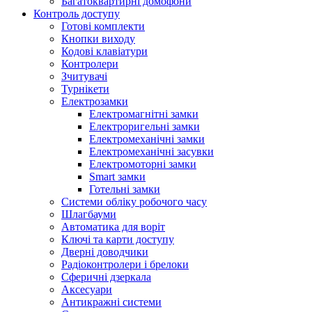
Багатоквартирні домофони
Контроль доступу
Готові комплекти
Кнопки виходу
Кодові клавіатури
Контролери
Зчитувачі
Турнікети
Електрозамки
Електромагнітні замки
Електроригельні замки
Електромеханічні замки
Електромеханічні засувки
Електромоторні замки
Smart замки
Готельні замки
Системи обліку робочого часу
Шлагбауми
Автоматика для воріт
Ключі та карти доступу
Дверні доводчики
Радіоконтролери і брелоки
Сферичні дзеркала
Аксесуари
Антикражні системи