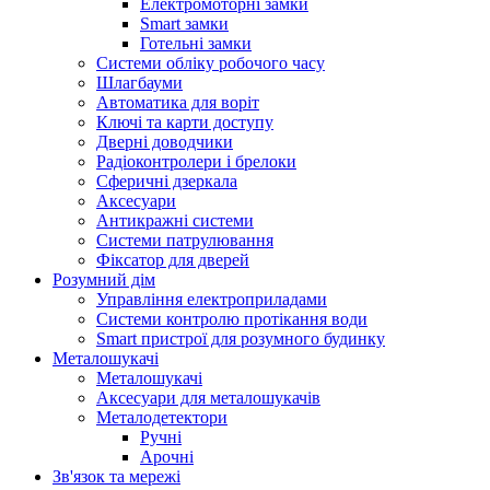
Електромоторні замки
Smart замки
Готельні замки
Системи обліку робочого часу
Шлагбауми
Автоматика для воріт
Ключі та карти доступу
Дверні доводчики
Радіоконтролери і брелоки
Сферичні дзеркала
Аксесуари
Антикражні системи
Системи патрулювання
Фіксатор для дверей
Розумний дім
Управління електроприладами
Системи контролю протікання води
Smart пристрої для розумного будинку
Металошукачі
Металошукачі
Аксесуари для металошукачів
Металодетектори
Ручні
Арочні
Зв'язок та мережі