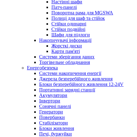
Настінні шафи
Патч-панелі
Поворотна рама для MGSWA
Полиці для шаф та стійок
Стійки одинарні
Стійки подвійні
Шафи для підлоги
Накопичувачі інформації
Жорсткі диски
Карти пам'яті
Системи зберігання даних
Торгівельне обладнання
Енергобезпека
Системи накопичення енергії
Джерела безперебійного живлення
Блоки безперебійного живлення 12-24V
Портативні зарядні станції
Акумулятори
Інвертори
Сонячні панелі
Генератори
Повербанки
Стабілізатори
Блоки живлення
Печі, буржуйки