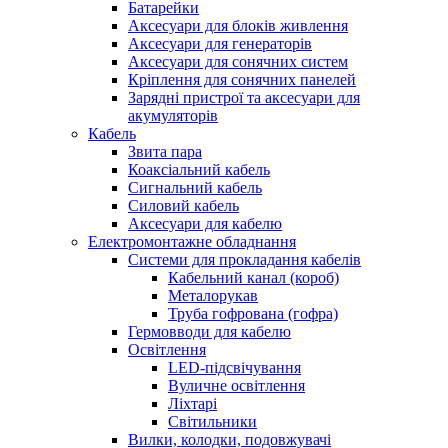
Батарейки
Аксесуари для блоків живлення
Аксесуари для генераторів
Аксесуари для сонячних систем
Кріплення для сонячних панелей
Зарядні пристрої та аксесуари для
акумуляторів
Кабель
Звита пара
Коаксіальний кабель
Сигнальний кабель
Силовий кабель
Аксесуари для кабелю
Електромонтажне обладнання
Системи для прокладання кабелів
Кабельний канал (короб)
Металорукав
Труба гофрована (гофра)
Гермовводи для кабелю
Освітлення
LED-підсвічування
Вуличне освітлення
Ліхтарі
Світильники
Вилки, колодки, подовжувачі