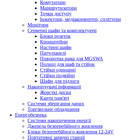
Комутатори
Маршрутизатори
Точки доступу
Інжектори, медіаконвертер, спліттери
Монітори
Серверні шафи та комплектуючі
Блоки розеток
Кронштейни
Настінні шафи
Патч-панелі
Поворотна рама для MGSWA
Полиці для шаф та стійок
Стійки одинарні
Стійки подвійні
Шафи для підлоги
Накопичувачі інформації
Жорсткі диски
Карти пам'яті
Системи зберігання даних
Торгівельне обладнання
Енергобезпека
Системи накопичення енергії
Джерела безперебійного живлення
Блоки безперебійного живлення 12-24V
Портативні зарядні станції