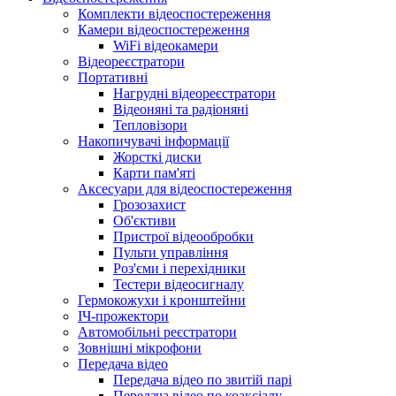
Комплекти відеоспостереження
Камери відеоспостереження
WiFi відеокамери
Відеореєстратори
Портативні
Нагрудні відеореєстратори
Відеоняні та радіоняні
Тепловізори
Накопичувачі інформації
Жорсткі диски
Карти пам'яті
Аксесуари для відеоспостереження
Грозозахист
Об'єктиви
Пристрої відеообробки
Пульти управління
Роз'єми і перехідники
Тестери відеосигналу
Гермокожухи і кронштейни
ІЧ-прожектори
Автомобільні реєстратори
Зовнішні мікрофони
Передача відео
Передача відео по звитій парі
Передача відео по коаксіалу