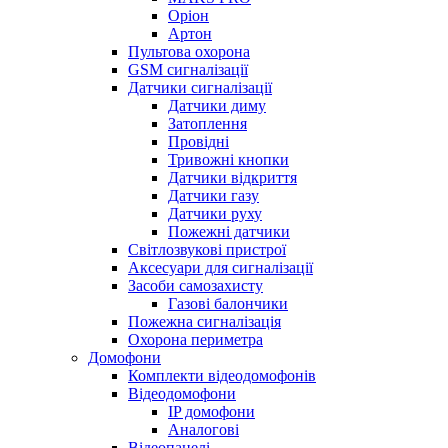
Оріон
Артон
Пультова охорона
GSM сигналізації
Датчики сигналізації
Датчики диму
Затоплення
Провідні
Тривожні кнопки
Датчики відкриття
Датчики газу
Датчики руху
Пожежні датчики
Світлозвукові пристрої
Аксесуари для сигналізації
Засоби самозахисту
Газові балончики
Пожежна сигналізація
Охорона периметра
Домофони
Комплекти відеодомофонів
Відеодомофони
IP домофони
Аналогові
Відеопанелі