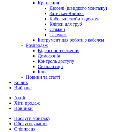
Кріплення
Дюбелі (швидкого монтажу)
Затискач Ялинка
Кабельні скоби з цвяхом
Кліпси для труб
Стяжки
Такелаж
Інструмент для роботи з кабелем
Розпродаж
Відеоспостереження
Домофонія
Контроль доступу
Сигналізації
Інше
Новини та статті
Кошик
Вибране
Акції
Хіти продаж
Новинки
Послуги монтажу
Обслуговування
Співпраця