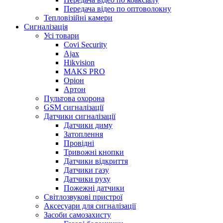
Передача відео по оптоволокну
Тепловізійні камери
Cигналізація
Усі товари
Covi Security
Ajax
Hikvision
MAKS PRO
Оріон
Артон
Пультова охорона
GSM сигналізації
Датчики сигналізації
Датчики диму
Затоплення
Провідні
Тривожні кнопки
Датчики відкриття
Датчики газу
Датчики руху
Пожежні датчики
Світлозвукові пристрої
Аксесуари для сигналізації
Засоби самозахисту