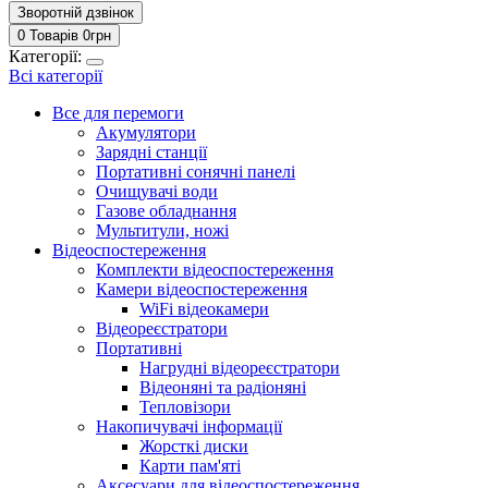
Зворотній дзвінок
0 Товарів
0
грн
Категорії:
Всі категорії
Все для перемоги
Акумулятори
Зарядні станції
Портативні сонячні панелі
Очищувачі води
Газове обладнання
Мультитули, ножі
Відеоспостереження
Комплекти відеоспостереження
Камери відеоспостереження
WiFi відеокамери
Відеореєстратори
Портативні
Нагрудні відеореєстратори
Відеоняні та радіоняні
Тепловізори
Накопичувачі інформації
Жорсткі диски
Карти пам'яті
Аксесуари для відеоспостереження