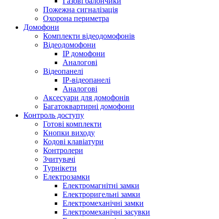
Газові балончики
Пожежна сигналізація
Охорона периметра
Домофони
Комплекти відеодомофонів
Відеодомофони
IP домофони
Аналогові
Відеопанелі
IP-відеопанелі
Аналогові
Аксесуари для домофонів
Багатоквартирні домофони
Контроль доступу
Готові комплекти
Кнопки виходу
Кодові клавіатури
Контролери
Зчитувачі
Турнікети
Електрозамки
Електромагнітні замки
Електроригельні замки
Електромеханічні замки
Електромеханічні засувки