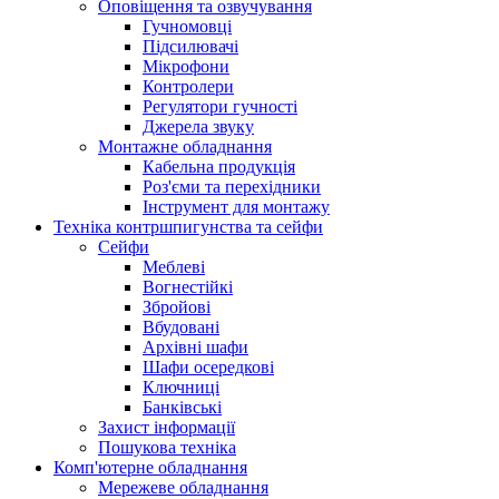
Оповіщення та озвучування
Гучномовці
Підсилювачі
Мікрофони
Контролери
Регулятори гучності
Джерела звуку
Монтажне обладнання
Кабельна продукція
Роз'єми та перехідники
Інструмент для монтажу
Техніка контршпигунства та сейфи
Сейфи
Меблеві
Вогнестійкі
Збройові
Вбудовані
Архівні шафи
Шафи осередкові
Ключниці
Банківські
Захист інформації
Пошукова техніка
Комп'ютерне обладнання
Мережеве обладнання