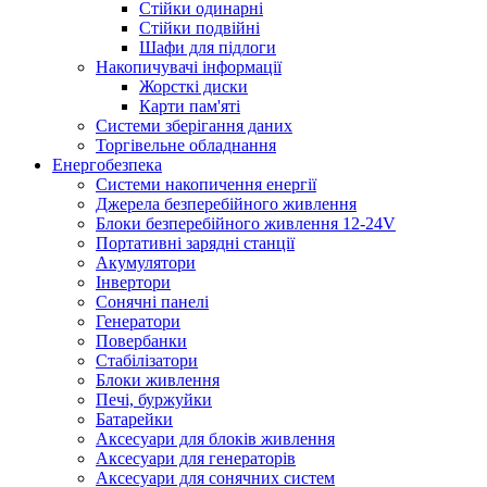
Стійки одинарні
Стійки подвійні
Шафи для підлоги
Накопичувачі інформації
Жорсткі диски
Карти пам'яті
Системи зберігання даних
Торгівельне обладнання
Енергобезпека
Системи накопичення енергії
Джерела безперебійного живлення
Блоки безперебійного живлення 12-24V
Портативні зарядні станції
Акумулятори
Інвертори
Сонячні панелі
Генератори
Повербанки
Стабілізатори
Блоки живлення
Печі, буржуйки
Батарейки
Аксесуари для блоків живлення
Аксесуари для генераторів
Аксесуари для сонячних систем