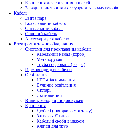
Кріплення для сонячних панелей
Зарядні пристрої та аксесуари для акумуляторів
Кабель
Звита пара
Коаксіальний кабель
Сигнальний кабель
Силовий кабель
Аксесуари для кабелю
Електромонтажне обладнання
Системи для прокладання кабелів
Кабельний канал (короб)
Металорукав
Труба гофрована (гофра)
Гермовводи для кабелю
Освітлення
LED-підсвічування
Вуличне освітлення
Ліхтарі
Світильники
Вилки, колодки, подовжувачі
Кріплення
Дюбелі (швидкого монтажу)
Затискач Ялинка
Кабельні скоби з цвяхом
Кліпси для труб