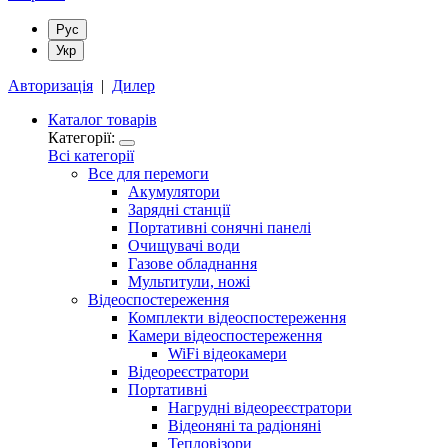
Рус
Укр
Авторизація
|
Дилер
Каталог товарів
Категорії:
Всі категорії
Все для перемоги
Акумулятори
Зарядні станції
Портативні сонячні панелі
Очищувачі води
Газове обладнання
Мультитули, ножі
Відеоспостереження
Комплекти відеоспостереження
Камери відеоспостереження
WiFi відеокамери
Відеореєстратори
Портативні
Нагрудні відеореєстратори
Відеоняні та радіоняні
Тепловізори