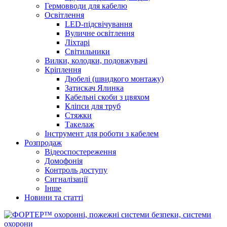
Гермовводи для кабелю
Освітлення
LED-підсвічування
Вуличне освітлення
Ліхтарі
Світильники
Вилки, колодки, подовжувачі
Кріплення
Дюбелі (швидкого монтажу)
Затискач Ялинка
Кабельні скоби з цвяхом
Кліпси для труб
Стяжки
Такелаж
Інструмент для роботи з кабелем
Розпродаж
Відеоспостереження
Домофонія
Контроль доступу
Сигналізації
Інше
Новини та статті