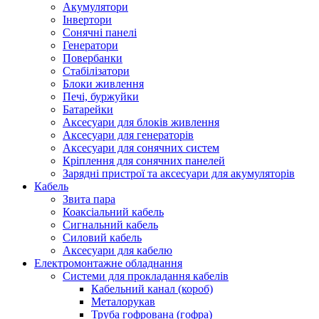
Акумулятори
Інвертори
Сонячні панелі
Генератори
Повербанки
Стабілізатори
Блоки живлення
Печі, буржуйки
Батарейки
Аксесуари для блоків живлення
Аксесуари для генераторів
Аксесуари для сонячних систем
Кріплення для сонячних панелей
Зарядні пристрої та аксесуари для акумуляторів
Кабель
Звита пара
Коаксіальний кабель
Сигнальний кабель
Силовий кабель
Аксесуари для кабелю
Електромонтажне обладнання
Системи для прокладання кабелів
Кабельний канал (короб)
Металорукав
Труба гофрована (гофра)