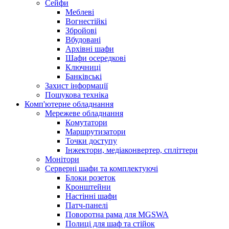
Сейфи
Меблеві
Вогнестійкі
Збройові
Вбудовані
Архівні шафи
Шафи осередкові
Ключниці
Банківські
Захист інформації
Пошукова техніка
Комп'ютерне обладнання
Мережеве обладнання
Комутатори
Маршрутизатори
Точки доступу
Інжектори, медіаконвертер, спліттери
Монітори
Серверні шафи та комплектуючі
Блоки розеток
Кронштейни
Настінні шафи
Патч-панелі
Поворотна рама для MGSWA
Полиці для шаф та стійок