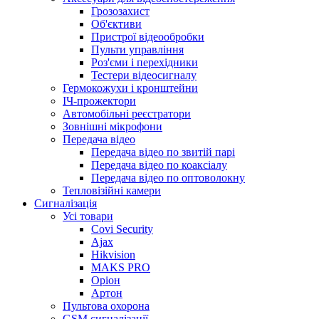
Грозозахист
Об'єктиви
Пристрої відеообробки
Пульти управління
Роз'єми і перехідники
Тестери відеосигналу
Гермокожухи і кронштейни
ІЧ-прожектори
Автомобільні реєстратори
Зовнішні мікрофони
Передача відео
Передача відео по звитій парі
Передача відео по коаксіалу
Передача відео по оптоволокну
Тепловізійні камери
Cигналізація
Усі товари
Covi Security
Ajax
Hikvision
MAKS PRO
Оріон
Артон
Пультова охорона
GSM сигналізації