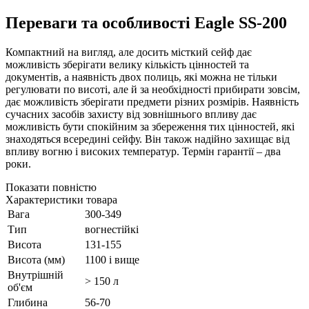
Переваги та особливості Eagle SS-200
Компактний на вигляд, але досить місткий сейф дає
можливість зберігати велику кількість цінностей та
документів, а наявність двох полиць, які можна не тільки
регулювати по висоті, але й за необхідності прибирати зовсім,
дає можливість зберігати предмети різних розмірів. Наявність
сучасних засобів захисту від зовнішнього впливу дає
можливість бути спокійним за збереження тих цінностей, які
знаходяться всередині сейфу. Він також надійно захищає від
впливу вогню і високих температур. Термін гарантії – два
роки.
Показати повністю
Характеристики товара
Вага
300-349
Тип
вогнестійкі
Висота
131-155
Висота (мм)
1100 і вище
Внутрішній
> 150 л
об'єм
Глибина
56-70