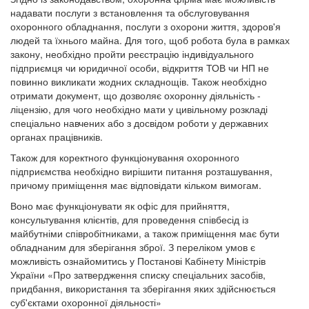
надавати послуги з встановлення та обслуговування
охоронного обладнання, послуги з охорони життя, здоров'я
людей та їхнього майна. Для того, щоб робота була в рамках
закону, необхідно пройти реєстрацію індивідуального
підприємця чи юридичної особи, відкриття ТОВ чи НП не
повинно викликати жодних складнощів. Також необхідно
отримати документ, що дозволяє охоронну діяльність -
ліцензію, для чого необхідно мати у цивільному розкладі
спеціально навчених або з досвідом роботи у державних
органах працівників.
Також для коректного функціонування охоронного
підприємства необхідно вирішити питання розташування,
причому приміщення має відповідати кільком вимогам.
Воно має функціонувати як офіс для прийняття,
консультування клієнтів, для проведення співбесід із
майбутніми співробітниками, а також приміщення має бути
обладнаним для зберігання зброї. З переліком умов є
можливість ознайомитись у Постанові Кабінету Міністрів
України «Про затвердження списку спеціальних засобів,
придбання, використання та зберігання яких здійснюється
суб'єктами охоронної діяльності»