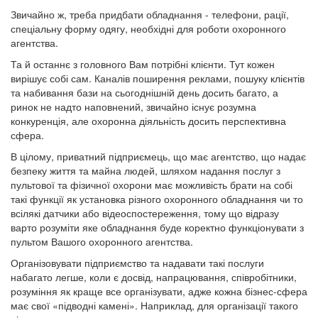
Звичайно ж, треба придбати обладнання - телефони, рації,
спеціальну форму одягу, необхідні для роботи охоронного
агентства.
Та й останнє з головного Вам потрібні клієнти. Тут кожен
вирішує собі сам. Каналів поширення реклами, пошуку клієнтів
та набивання бази на сьогоднішній день досить багато, а
ринок не надто наповнений, звичайно існує розумна
конкуренція, але охоронна діяльність досить перспективна
сфера.
В цілому, приватний підприємець, що має агентство, що надає
безпеку життя та майна людей, шляхом надання послуг з
пультової та фізичної охорони має можливість брати на собі
такі функції як установка різного охоронного обладнання чи то
всілякі датчики або відеоспостереження, тому що відразу
варто розуміти яке обладнання буде коректно функціонувати з
пультом Вашого охоронного агентства.
Організовувати підприємство та надавати такі послуги
набагато легше, коли є досвід, напрацювання, співробітники,
розуміння як краще все організувати, адже кожна бізнес-сфера
має свої «підводні камені». Наприклад, для організації такого