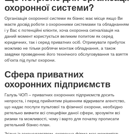
охоронної системи?
Організація охоронної системи як бізнес має місце якщо Ви
маєте досвід роботи з охоронними системами та обладнанням
і у Вас є потенційні клієнти, хоча охоронна сигналізація на
даний момент користується великим попитом як серед
юридичних, так і серед приватних осіб. Отримувати прибуток
можливо не тільки роблячи монтаж обладнання, а також
завдяки проведенню його технічного обслуговування та взяття
об'єкта під пульт охорони.
Сфера приватних
охоронних підприємств
Галузь ЧОП – приватних охоронних підприємств досить
непроста, і перед прийнятим рішенням відкривати агентство,
що надає послуги пультової та фізичної охорони, необхідно
ретельно вивчити всі специфіки даної сфери, зрозуміти всі
ризики та можливості, чому і варто для початку прописати
ретельний бізнес-план.
Згідно із законодавством, охоронна фірма має можливість