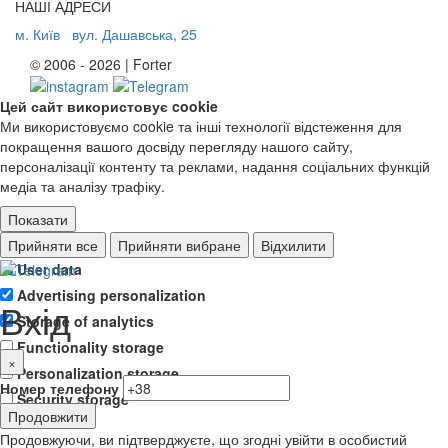
НАШІ АДРЕСИ
м. Київ
вул. Дашавська, 25
© 2006 - 2026 | Forter
Цей сайт використовує cookie
Ми використовуємо cookie та інші технології відстеження для
покращення вашого досвіду перегляду нашого сайту,
персоналізації контенту та реклами, надання соціальних функцій
медіа та аналізу трафіку.
Показати
Ad storage
Прийняти все
Прийняти вибране
Відхилити
User data
Advertising personalization
Вхід
Storage of analytics
Functionality storage
×
Personalization storage
Номер телефону
Security storage
Продовжити
Продовжуючи, ви підтверджуєте, що згодні увійти в особистий