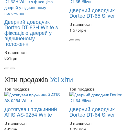
Дверний доводчик
Dortec DT-65 Silver
Дверний доводчик
В наявності
Dortec DT-62H White з
1 575
грн
фіксацією дверей у
відчиненому
положенні
В наявності
851
грн
Хіти продажів
Усі хіти
Топ продажів
Топ продажів
Дотягувач пружинний
Дверний доводчик
ATIS AS-0254 White
Dortec DT-64 Silver
В наявності
В наявності
495
грн
1 323
грн