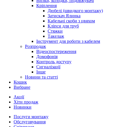
Вилки, колодки, подовжувачі
Кріплення
Дюбелі (швидкого монтажу)
Затискач Ялинка
Кабельні скоби з цвяхом
Кліпси для труб
Стяжки
Такелаж
Інструмент для роботи з кабелем
Розпродаж
Відеоспостереження
Домофонія
Контроль доступу
Сигналізації
Інше
Новини та статті
Кошик
Вибране
Акції
Хіти продаж
Новинки
Послуги монтажу
Обслуговування
Співпраця