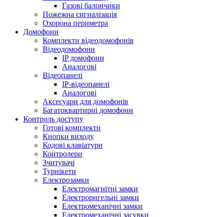
Газові балончики
Пожежна сигналізація
Охорона периметра
Домофони
Комплекти відеодомофонів
Відеодомофони
IP домофони
Аналогові
Відеопанелі
IP-відеопанелі
Аналогові
Аксесуари для домофонів
Багатоквартирні домофони
Контроль доступу
Готові комплекти
Кнопки виходу
Кодові клавіатури
Контролери
Зчитувачі
Турнікети
Електрозамки
Електромагнітні замки
Електроригельні замки
Електромеханічні замки
Електромеханічні засувки