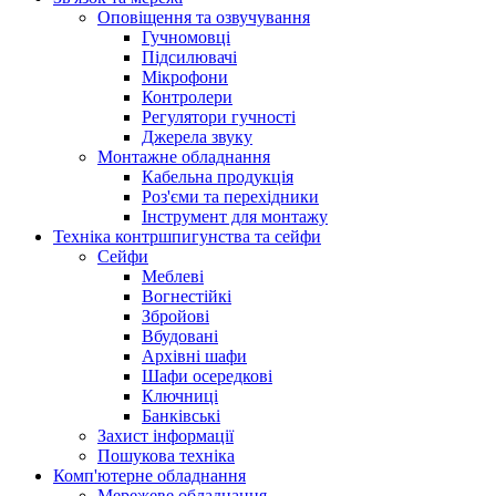
Оповіщення та озвучування
Гучномовці
Підсилювачі
Мікрофони
Контролери
Регулятори гучності
Джерела звуку
Монтажне обладнання
Кабельна продукція
Роз'єми та перехідники
Інструмент для монтажу
Техніка контршпигунства та сейфи
Сейфи
Меблеві
Вогнестійкі
Збройові
Вбудовані
Архівні шафи
Шафи осередкові
Ключниці
Банківські
Захист інформації
Пошукова техніка
Комп'ютерне обладнання
Мережеве обладнання