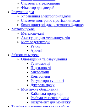
Системи патрулювання
Фіксатор для дверей
Розумний дім
Управління електроприладами
Системи контролю протікання води
Smart пристрої для розумного будинку
Металошукачі
Металошукачі
Аксесуари для металошукачів
Металодетектори
Ручні
Арочні
Зв'язок та мережі
Оповіщення та озвучування
Гучномовці
Підсилювачі
Мікрофони
Контролери
Регулятори гучності
Джерела звуку
Монтажне обладнання
Кабельна продукція
Роз'єми та перехідники
Інструмент для монтажу
Техніка контршпигунства та сейфи