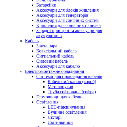
Батарейки
Аксесуари для блоків живлення
Аксесуари для генераторів
Аксесуари для сонячних систем
Кріплення для сонячних панелей
Зарядні пристрої та аксесуари для
акумуляторів
Кабель
Звита пара
Коаксіальний кабель
Сигнальний кабель
Силовий кабель
Аксесуари для кабелю
Електромонтажне обладнання
Системи для прокладання кабелів
Кабельний канал (короб)
Металорукав
Труба гофрована (гофра)
Гермовводи для кабелю
Освітлення
LED-підсвічування
Вуличне освітлення
Ліхтарі
Світильники