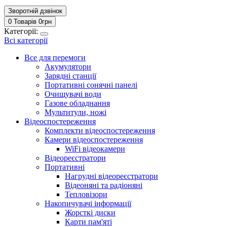
Зворотній дзвінок
0 Товарів
0
грн
Категорії:
Всі категорії
Все для перемоги
Акумулятори
Зарядні станції
Портативні сонячні панелі
Очищувачі води
Газове обладнання
Мультитули, ножі
Відеоспостереження
Комплекти відеоспостереження
Камери відеоспостереження
WiFi відеокамери
Відеореєстратори
Портативні
Нагрудні відеореєстратори
Відеоняні та радіоняні
Тепловізори
Накопичувачі інформації
Жорсткі диски
Карти пам'яті