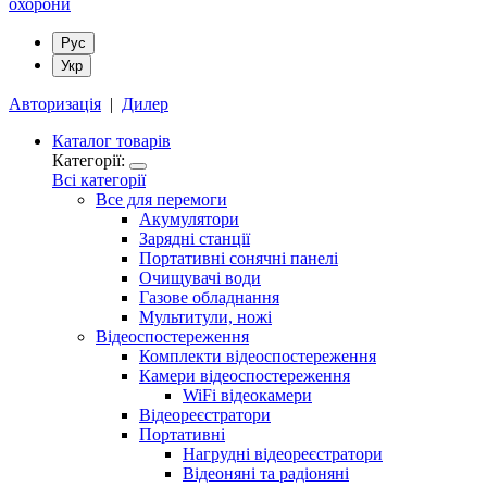
Рус
Укр
Авторизація
|
Дилер
Каталог товарів
Категорії:
Всі категорії
Все для перемоги
Акумулятори
Зарядні станції
Портативні сонячні панелі
Очищувачі води
Газове обладнання
Мультитули, ножі
Відеоспостереження
Комплекти відеоспостереження
Камери відеоспостереження
WiFi відеокамери
Відеореєстратори
Портативні
Нагрудні відеореєстратори
Відеоняні та радіоняні