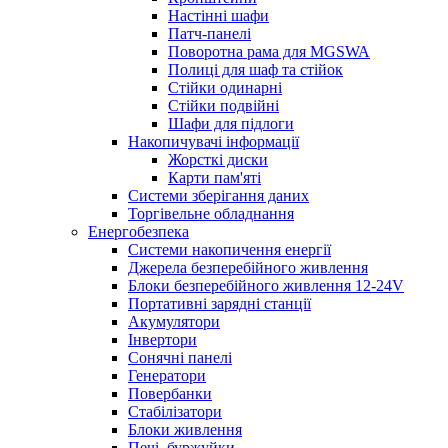
Настінні шафи
Патч-панелі
Поворотна рама для MGSWA
Полиці для шаф та стійок
Стійки одинарні
Стійки подвійні
Шафи для підлоги
Накопичувачі інформації
Жорсткі диски
Карти пам'яті
Системи зберігання даних
Торгівельне обладнання
Енергобезпека
Системи накопичення енергії
Джерела безперебійного живлення
Блоки безперебійного живлення 12-24V
Портативні зарядні станції
Акумулятори
Інвертори
Сонячні панелі
Генератори
Повербанки
Стабілізатори
Блоки живлення
Печі, буржуйки