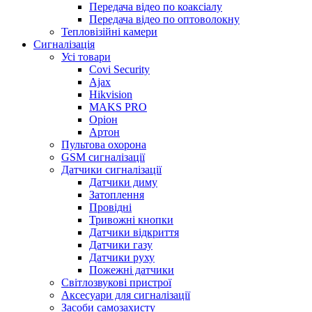
Передача відео по коаксіалу
Передача відео по оптоволокну
Тепловізійні камери
Cигналізація
Усі товари
Covi Security
Ajax
Hikvision
MAKS PRO
Оріон
Артон
Пультова охорона
GSM сигналізації
Датчики сигналізації
Датчики диму
Затоплення
Провідні
Тривожні кнопки
Датчики відкриття
Датчики газу
Датчики руху
Пожежні датчики
Світлозвукові пристрої
Аксесуари для сигналізації
Засоби самозахисту