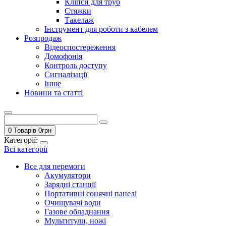
Кліпси для труб
Стяжки
Такелаж
Інструмент для роботи з кабелем
Розпродаж
Відеоспостереження
Домофонія
Контроль доступу
Сигналізації
Інше
Новини та статті
0 Товарів
0
грн
Категорії:
Всі категорії
Все для перемоги
Акумулятори
Зарядні станції
Портативні сонячні панелі
Очищувачі води
Газове обладнання
Мультитули, ножі