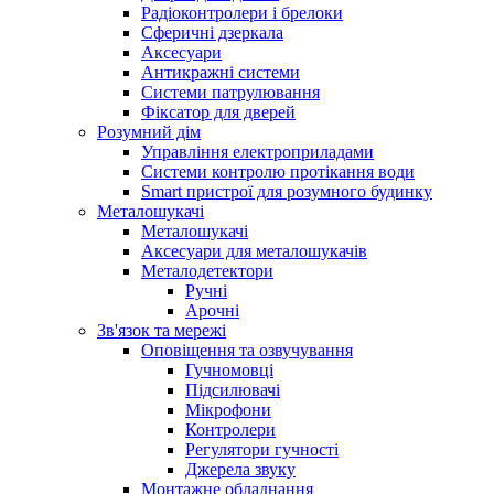
Радіоконтролери і брелоки
Сферичні дзеркала
Аксесуари
Антикражні системи
Системи патрулювання
Фіксатор для дверей
Розумний дім
Управління електроприладами
Системи контролю протікання води
Smart пристрої для розумного будинку
Металошукачі
Металошукачі
Аксесуари для металошукачів
Металодетектори
Ручні
Арочні
Зв'язок та мережі
Оповіщення та озвучування
Гучномовці
Підсилювачі
Мікрофони
Контролери
Регулятори гучності
Джерела звуку
Монтажне обладнання