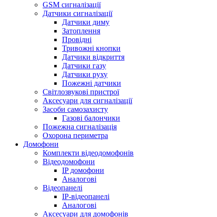
GSM сигналізації
Датчики сигналізації
Датчики диму
Затоплення
Провідні
Тривожні кнопки
Датчики відкриття
Датчики газу
Датчики руху
Пожежні датчики
Світлозвукові пристрої
Аксесуари для сигналізації
Засоби самозахисту
Газові балончики
Пожежна сигналізація
Охорона периметра
Домофони
Комплекти відеодомофонів
Відеодомофони
IP домофони
Аналогові
Відеопанелі
IP-відеопанелі
Аналогові
Аксесуари для домофонів