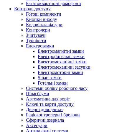
Багатоквартирні домофони
Контроль доступу
Готові комплекти
Кнопки виходу
Кодові клавіатури
Контролери
Зчитувачі
Турнікети
Електрозамки
Електромагнітні замки
Електроригельні замки
Електромеханічні замки
Електромеханічні засувки
Електромоторні замки
Smart замки
Готельні замки
Системи обліку робочого часу
Шлагбауми
Автоматика для воріт
Ключі та карти доступу
Дверні доводчики
Радіоконтролери і брелоки
Сферичні дзеркала
Аксесуари
Антикражні системи