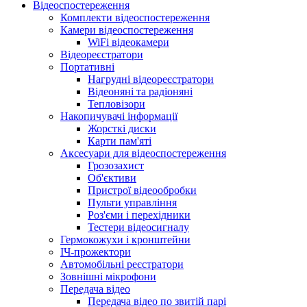
Відеоспостереження
Комплекти відеоспостереження
Камери відеоспостереження
WiFi відеокамери
Відеореєстратори
Портативні
Нагрудні відеореєстратори
Відеоняні та радіоняні
Тепловізори
Накопичувачі інформації
Жорсткі диски
Карти пам'яті
Аксесуари для відеоспостереження
Грозозахист
Об'єктиви
Пристрої відеообробки
Пульти управління
Роз'єми і перехідники
Тестери відеосигналу
Гермокожухи і кронштейни
ІЧ-прожектори
Автомобільні реєстратори
Зовнішні мікрофони
Передача відео
Передача відео по звитій парі