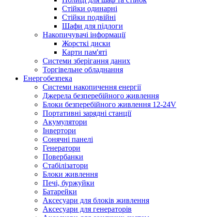
Стійки одинарні
Стійки подвійні
Шафи для підлоги
Накопичувачі інформації
Жорсткі диски
Карти пам'яті
Системи зберігання даних
Торгівельне обладнання
Енергобезпека
Системи накопичення енергії
Джерела безперебійного живлення
Блоки безперебійного живлення 12-24V
Портативні зарядні станції
Акумулятори
Інвертори
Сонячні панелі
Генератори
Повербанки
Стабілізатори
Блоки живлення
Печі, буржуйки
Батарейки
Аксесуари для блоків живлення
Аксесуари для генераторів