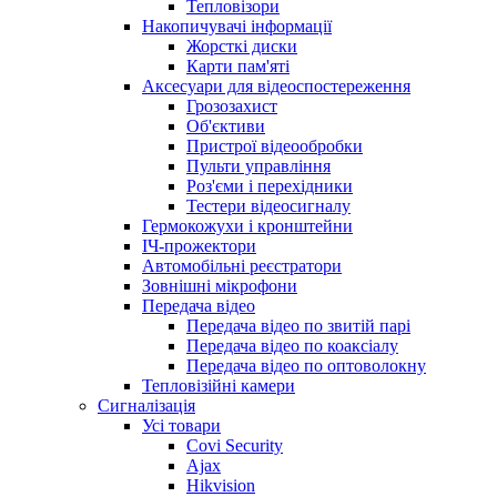
Тепловізори
Накопичувачі інформації
Жорсткі диски
Карти пам'яті
Аксесуари для відеоспостереження
Грозозахист
Об'єктиви
Пристрої відеообробки
Пульти управління
Роз'єми і перехідники
Тестери відеосигналу
Гермокожухи і кронштейни
ІЧ-прожектори
Автомобільні реєстратори
Зовнішні мікрофони
Передача відео
Передача відео по звитій парі
Передача відео по коаксіалу
Передача відео по оптоволокну
Тепловізійні камери
Cигналізація
Усі товари
Covi Security
Ajax
Hikvision