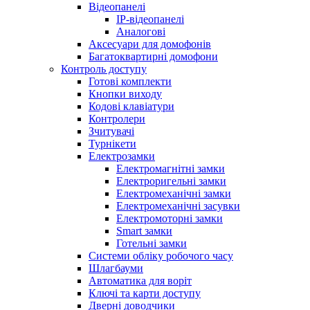
Відеопанелі
IP-відеопанелі
Аналогові
Аксесуари для домофонів
Багатоквартирні домофони
Контроль доступу
Готові комплекти
Кнопки виходу
Кодові клавіатури
Контролери
Зчитувачі
Турнікети
Електрозамки
Електромагнітні замки
Електроригельні замки
Електромеханічні замки
Електромеханічні засувки
Електромоторні замки
Smart замки
Готельні замки
Системи обліку робочого часу
Шлагбауми
Автоматика для воріт
Ключі та карти доступу
Дверні доводчики