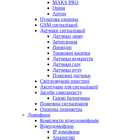
MAKS PRO
Оріон
Артон
Пультова охорона
GSM сигналізації
Датчики сигналізації
Датчики диму
Затоплення
Провідні
Тривожні кнопки
Датчики відкриття
Датчики газу
Датчики руху
Пожежні датчики
Світлозвукові пристрої
Аксесуари для сигналізації
Засоби самозахисту
Газові балончики
Пожежна сигналізація
Охорона периметра
Домофони
Комплекти відеодомофонів
Відеодомофони
IP домофони
Аналогові