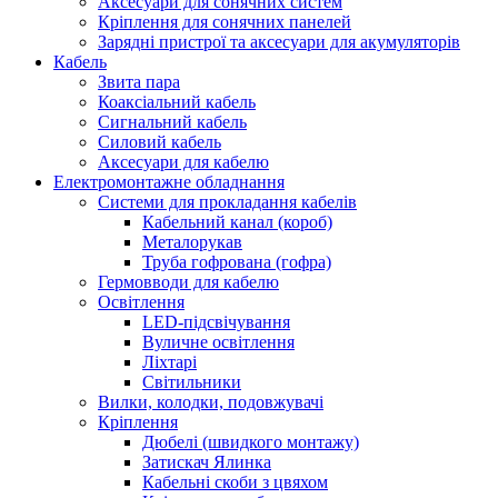
Аксесуари для сонячних систем
Кріплення для сонячних панелей
Зарядні пристрої та аксесуари для акумуляторів
Кабель
Звита пара
Коаксіальний кабель
Сигнальний кабель
Силовий кабель
Аксесуари для кабелю
Електромонтажне обладнання
Системи для прокладання кабелів
Кабельний канал (короб)
Металорукав
Труба гофрована (гофра)
Гермовводи для кабелю
Освітлення
LED-підсвічування
Вуличне освітлення
Ліхтарі
Світильники
Вилки, колодки, подовжувачі
Кріплення
Дюбелі (швидкого монтажу)
Затискач Ялинка
Кабельні скоби з цвяхом