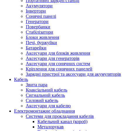
Портативні зарядні станції
Акумулятори
Інвертори
Сонячні панелі
Генератори
Повербанки
Стабілізатори
Блоки живлення
Печі, буржуйки
Батарейки
Аксесуари для блоків живлення
Аксесуари для генераторів
Аксесуари для сонячних систем
Кріплення для сонячних панелей
Зарядні пристрої та аксесуари для акумуляторів
Кабель
Звита пара
Коаксіальний кабель
Сигнальний кабель
Силовий кабель
Аксесуари для кабелю
Електромонтажне обладнання
Системи для прокладання кабелів
Кабельний канал (короб)
Металорукав