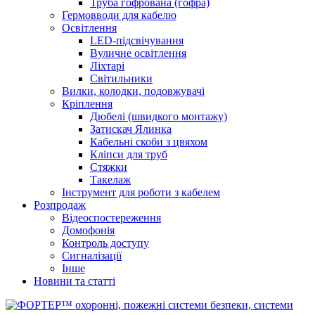
Труба гофрована (гофра)
Гермовводи для кабелю
Освітлення
LED-підсвічування
Вуличне освітлення
Ліхтарі
Світильники
Вилки, колодки, подовжувачі
Кріплення
Дюбелі (швидкого монтажу)
Затискач Ялинка
Кабельні скоби з цвяхом
Кліпси для труб
Стяжки
Такелаж
Інструмент для роботи з кабелем
Розпродаж
Відеоспостереження
Домофонія
Контроль доступу
Сигналізації
Інше
Новини та статті