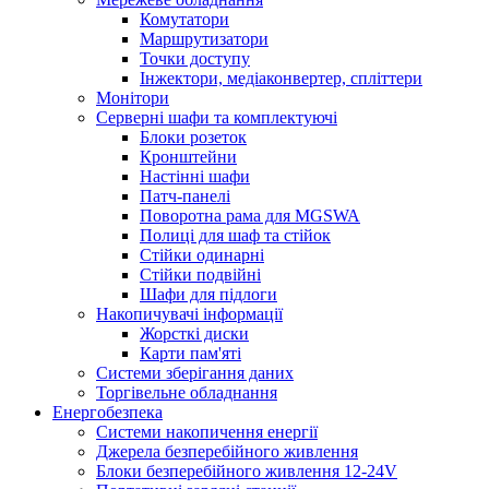
Комутатори
Маршрутизатори
Точки доступу
Інжектори, медіаконвертер, спліттери
Монітори
Серверні шафи та комплектуючі
Блоки розеток
Кронштейни
Настінні шафи
Патч-панелі
Поворотна рама для MGSWA
Полиці для шаф та стійок
Стійки одинарні
Стійки подвійні
Шафи для підлоги
Накопичувачі інформації
Жорсткі диски
Карти пам'яті
Системи зберігання даних
Торгівельне обладнання
Енергобезпека
Системи накопичення енергії
Джерела безперебійного живлення
Блоки безперебійного живлення 12-24V