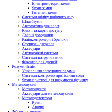
Електромоторні замки
Smart замки
Готельні замки
Системи обліку робочого часу
Шлагбауми
Автоматика для воріт
Ключі та карти доступу
Дверні доводчики
Радіоконтролери і брелоки
Сферичні дзеркала
Аксесуари
Антикражні системи
Системи патрулювання
Фіксатор для дверей
Розумний дім
Управління електроприладами
Системи контролю протікання води
Smart пристрої для розумного будинку
Металошукачі
Металошукачі
Аксесуари для металошукачів
Металодетектори
Ручні
Арочні
Зв'язок та мережі