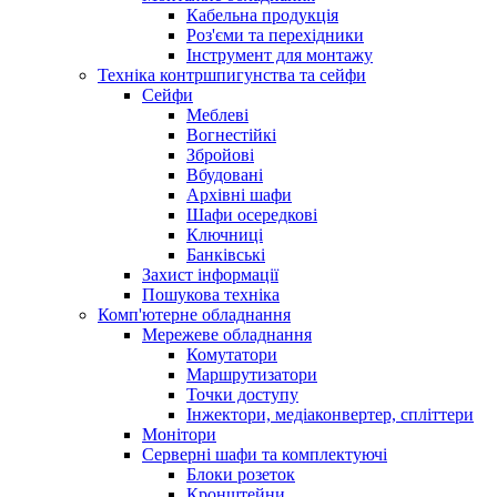
Кабельна продукція
Роз'єми та перехідники
Інструмент для монтажу
Техніка контршпигунства та сейфи
Сейфи
Меблеві
Вогнестійкі
Збройові
Вбудовані
Архівні шафи
Шафи осередкові
Ключниці
Банківські
Захист інформації
Пошукова техніка
Комп'ютерне обладнання
Мережеве обладнання
Комутатори
Маршрутизатори
Точки доступу
Інжектори, медіаконвертер, спліттери
Монітори
Серверні шафи та комплектуючі
Блоки розеток
Кронштейни