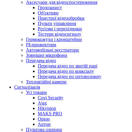
Аксесуари для відеоспостереження
Грозозахист
Об'єктиви
Пристрої відеообробки
Пульти управління
Роз'єми і перехідники
Тестери відеосигналу
Гермокожухи і кронштейни
ІЧ-прожектори
Автомобільні реєстратори
Зовнішні мікрофони
Передача відео
Передача відео по звитій парі
Передача відео по коаксіалу
Передача відео по оптоволокну
Тепловізійні камери
Cигналізація
Усі товари
Covi Security
Ajax
Hikvision
MAKS PRO
Оріон
Артон
Пультова охорона