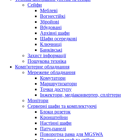
Сейфи
Меблеві
Вогнестійкі
Збройові
Вбудовані
Архівні шафи
Шафи осередкові
Ключниці
Банківські
Захист інформації
Пошукова техніка
Комп'ютерне обладнання
Мережеве обладнання
Комутатори
Маршрутизатори
Точки доступу
Інжектори, медіаконвертер, спліттери
Монітори
Серверні шафи та комплектуючі
Блоки розеток
Кронштейни
Настінні шафи
Патч-панелі
Поворотна рама для MGSWA
Полиці для шаф та стійок