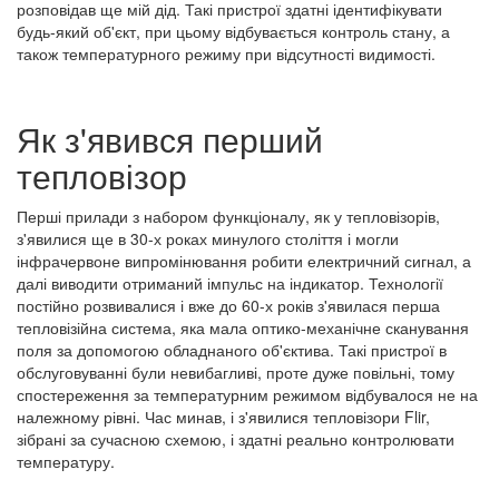
розповідав ще мій дід. Такі пристрої здатні ідентифікувати
будь-який об'єкт, при цьому відбувається контроль стану, а
також температурного режиму при відсутності видимості.
Як з'явився перший
тепловізор
Перші прилади з набором функціоналу, як у тепловізорів,
з'явилися ще в 30-х роках минулого століття і могли
інфрачервоне випромінювання робити електричний сигнал, а
далі виводити отриманий імпульс на індикатор. Технології
постійно розвивалися і вже до 60-х років з'явилася перша
тепловізійна система, яка мала оптико-механічне сканування
поля за допомогою обладнаного об'єктива. Такі пристрої в
обслуговуванні були невибагливі, проте дуже повільні, тому
спостереження за температурним режимом відбувалося не на
належному рівні. Час минав, і з'явилися тепловізори Flir,
зібрані за сучасною схемою, і здатні реально контролювати
температуру.