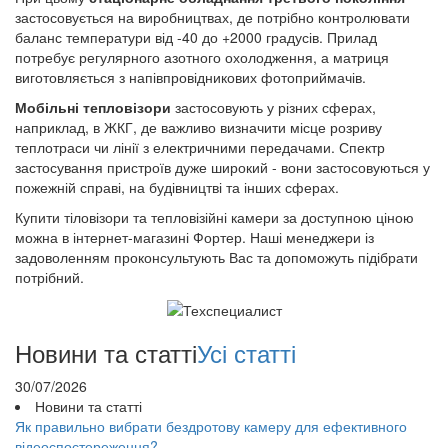
застосовується на виробництвах, де потрібно контролювати
баланс температури від -40 до +2000 градусів. Прилад
потребує регулярного азотного охолодження, а матриця
виготовляється з напівпровідникових фотоприймачів.
Мобільні тепловізори
застосовують у різних сферах,
наприклад, в ЖКГ, де важливо визначити місце розриву
теплотраси чи лінії з електричними передачами. Спектр
застосування пристроїв дуже широкий - вони застосовуються у
пожежній справі, на будівництві та інших сферах.
Купити тіловізори та тепловізійні камери за доступною ціною
можна в інтернет-магазині Фортер. Наші менеджери із
задоволенням проконсультують Вас та допоможуть підібрати
потрібний.
Новини та статті
Усі статті
30/07/2026
Новини та статті
Як правильно вибрати бездротову камеру для ефективного
відеоспостереження?