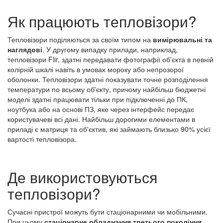
Як працюють тепловізори?
Тепловізори поділяються за своїм типом на
вимірювальні та
наглядові
. У другому випадку прилади, наприклад,
тепловізори Flir, здатні передавати фотографії об'єкта в певній
колірній шкалі навіть в умовах мороку або непрозорої
оболонки. Тепловізори здатні показувати точне розподілення
температури по всьому об'єкту, причому найбільш бюджетні
моделі здатні працювати тільки при підключенні до ПК,
ноутбука або на основі ПЗ, яке через інтерфейс передає
користувачеві всі дані. Найбільш дорогими елементами в
приладі є матриця та об'єктив, які займають близько 90% усієї
вартості тепловізора.
Де використовуються
тепловізори?
Сучасні пристрої можуть бути стаціонарними чи мобільними.
При цьому
стаціонарне обладнання третього покоління