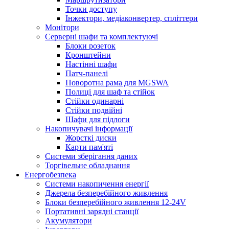
Точки доступу
Інжектори, медіаконвертер, спліттери
Монітори
Серверні шафи та комплектуючі
Блоки розеток
Кронштейни
Настінні шафи
Патч-панелі
Поворотна рама для MGSWA
Полиці для шаф та стійок
Стійки одинарні
Стійки подвійні
Шафи для підлоги
Накопичувачі інформації
Жорсткі диски
Карти пам'яті
Системи зберігання даних
Торгівельне обладнання
Енергобезпека
Системи накопичення енергії
Джерела безперебійного живлення
Блоки безперебійного живлення 12-24V
Портативні зарядні станції
Акумулятори