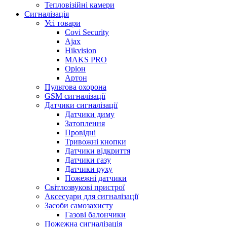
Тепловізійні камери
Cигналізація
Усі товари
Covi Security
Ajax
Hikvision
MAKS PRO
Оріон
Артон
Пультова охорона
GSM сигналізації
Датчики сигналізації
Датчики диму
Затоплення
Провідні
Тривожні кнопки
Датчики відкриття
Датчики газу
Датчики руху
Пожежні датчики
Світлозвукові пристрої
Аксесуари для сигналізації
Засоби самозахисту
Газові балончики
Пожежна сигналізація