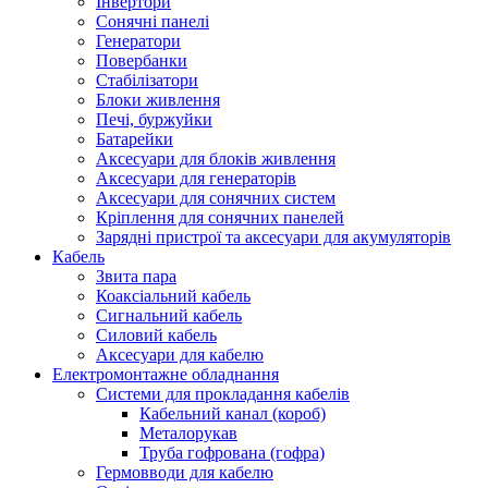
Інвертори
Сонячні панелі
Генератори
Повербанки
Стабілізатори
Блоки живлення
Печі, буржуйки
Батарейки
Аксесуари для блоків живлення
Аксесуари для генераторів
Аксесуари для сонячних систем
Кріплення для сонячних панелей
Зарядні пристрої та аксесуари для акумуляторів
Кабель
Звита пара
Коаксіальний кабель
Сигнальний кабель
Силовий кабель
Аксесуари для кабелю
Електромонтажне обладнання
Системи для прокладання кабелів
Кабельний канал (короб)
Металорукав
Труба гофрована (гофра)
Гермовводи для кабелю