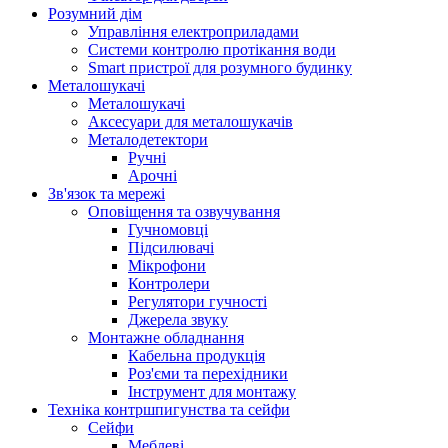
Розумний дім
Управління електроприладами
Системи контролю протікання води
Smart пристрої для розумного будинку
Металошукачі
Металошукачі
Аксесуари для металошукачів
Металодетектори
Ручні
Арочні
Зв'язок та мережі
Оповіщення та озвучування
Гучномовці
Підсилювачі
Мікрофони
Контролери
Регулятори гучності
Джерела звуку
Монтажне обладнання
Кабельна продукція
Роз'єми та перехідники
Інструмент для монтажу
Техніка контршпигунства та сейфи
Сейфи
Меблеві