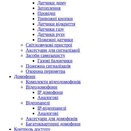
Датчики диму
Затоплення
Провідні
Тривожні кнопки
Датчики відкриття
Датчики газу
Датчики руху
Пожежні датчики
Світлозвукові пристрої
Аксесуари для сигналізації
Засоби самозахисту
Газові балончики
Пожежна сигналізація
Охорона периметра
Домофони
Комплекти відеодомофонів
Відеодомофони
IP домофони
Аналогові
Відеопанелі
IP-відеопанелі
Аналогові
Аксесуари для домофонів
Багатоквартирні домофони
Контроль доступу