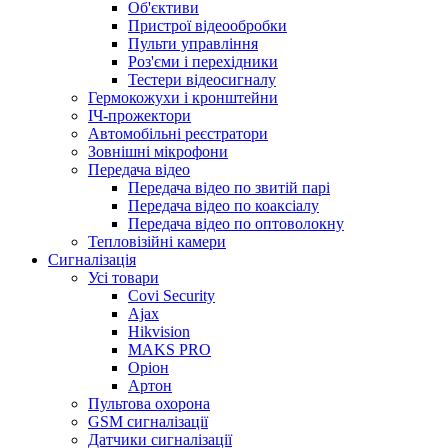
Об'єктиви
Пристрої відеообробки
Пульти управління
Роз'єми і перехідники
Тестери відеосигналу
Гермокожухи і кронштейни
ІЧ-прожектори
Автомобільні реєстратори
Зовнішні мікрофони
Передача відео
Передача відео по звитій парі
Передача відео по коаксіалу
Передача відео по оптоволокну
Тепловізійні камери
Cигналізація
Усі товари
Covi Security
Ajax
Hikvision
MAKS PRO
Оріон
Артон
Пультова охорона
GSM сигналізації
Датчики сигналізації