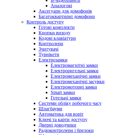
IP-відеопанелі
Аналогові
Аксесуари для домофонів
Багатоквартирні домофони
Контроль доступу
Готові комплекти
Кнопки виходу
Кодові клавіатури
Контролери
Зчитувачі
Турнікети
Електрозамки
Електромагнітні замки
Електроригельні замки
Електромеханічні замки
Електромеханічні засувки
Електромоторні замки
Smart замки
Готельні замки
Системи обліку робочого часу
Шлагбауми
Автоматика для воріт
Ключі та карти доступу
Дверні доводчики
Радіоконтролери і брелоки