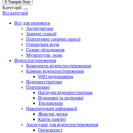
0 Товарів
0
грн
Категорії:
Всі категорії
Все для перемоги
Акумулятори
Зарядні станції
Портативні сонячні панелі
Очищувачі води
Газове обладнання
Мультитули, ножі
Відеоспостереження
Комплекти відеоспостереження
Камери відеоспостереження
WiFi відеокамери
Відеореєстратори
Портативні
Нагрудні відеореєстратори
Відеоняні та радіоняні
Тепловізори
Накопичувачі інформації
Жорсткі диски
Карти пам'яті
Аксесуари для відеоспостереження
Грозозахист