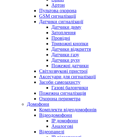
Артон
Пультова охорона
GSM сигналізації
Датчики сигналізації
Датчики диму
Затоплення
Провідні
Тривожні кнопки
Датчики відкриття
Датчики газу
Датчики руху
Пожежні датчики
Світлозвукові пристрої
Аксесуари для сигналізації
Засоби самозахисту
Газові балончики
Пожежна сигналізація
Охорона периметра
Домофони
Комплекти відеодомофонів
Відеодомофони
IP домофони
Аналогові
Відеопанелі