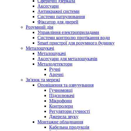
Сферичні дзеркала
Аксесуари
Антикражні системи
Системи патрулювання
Фіксатор для дверей
Розумний дім
Управління електроприладами
Системи контролю протікання води
Smart пристрої для розумного будинку
Металошукачі
Металошукачі
Аксесуари для металошукачів
Металодетектори
Ручні
Арочні
Зв'язок та мережі
Оповіщення та озвучування
Гучномовці
Підсилювачі
Мікрофони
Контролери
Регулятори гучності
Джерела звуку
Монтажне обладнання
Кабельна продукція