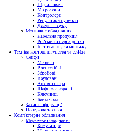
Підсилювачі
Мікрофони
Контролери
Регулятори гучності
Джерела звуку
Монтажне обладнання
Кабельна продукція
Роз'єми та перехідники
Інструмент для монтажу
Техніка контршпигунства та сейфи
Сейфи
Меблеві
Вогнестійкі
Збройові
Вбудовані
Архівні шафи
Шафи осередкові
Ключниці
Банківські
Захист інформації
Пошукова техніка
Комп'ютерне обладнання
Мережеве обладнання
Комутатори
Маршрутизатори