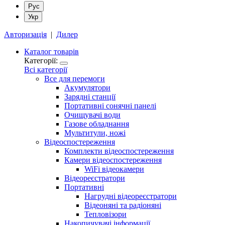
Рус
Укр
Авторизація
|
Дилер
Каталог товарів
Категорії:
Всі категорії
Все для перемоги
Акумулятори
Зарядні станції
Портативні сонячні панелі
Очищувачі води
Газове обладнання
Мультитули, ножі
Відеоспостереження
Комплекти відеоспостереження
Камери відеоспостереження
WiFi відеокамери
Відеореєстратори
Портативні
Нагрудні відеореєстратори
Відеоняні та радіоняні
Тепловізори
Накопичувачі інформації