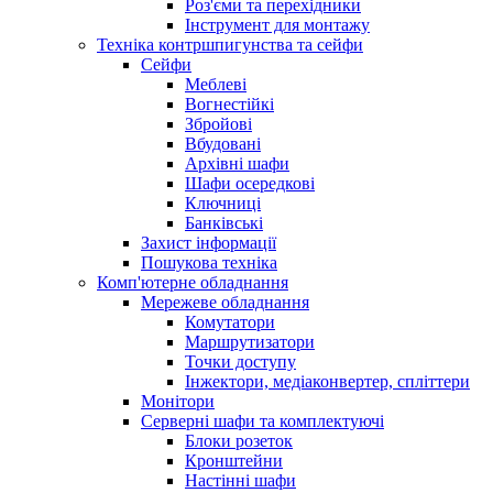
Роз'єми та перехідники
Інструмент для монтажу
Техніка контршпигунства та сейфи
Сейфи
Меблеві
Вогнестійкі
Збройові
Вбудовані
Архівні шафи
Шафи осередкові
Ключниці
Банківські
Захист інформації
Пошукова техніка
Комп'ютерне обладнання
Мережеве обладнання
Комутатори
Маршрутизатори
Точки доступу
Інжектори, медіаконвертер, спліттери
Монітори
Серверні шафи та комплектуючі
Блоки розеток
Кронштейни
Настінні шафи