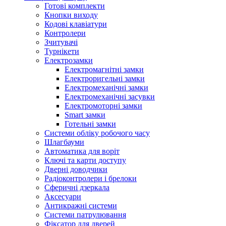
Готові комплекти
Кнопки виходу
Кодові клавіатури
Контролери
Зчитувачі
Турнікети
Електрозамки
Електромагнітні замки
Електроригельні замки
Електромеханічні замки
Електромеханічні засувки
Електромоторні замки
Smart замки
Готельні замки
Системи обліку робочого часу
Шлагбауми
Автоматика для воріт
Ключі та карти доступу
Дверні доводчики
Радіоконтролери і брелоки
Сферичні дзеркала
Аксесуари
Антикражні системи
Системи патрулювання
Фіксатор для дверей