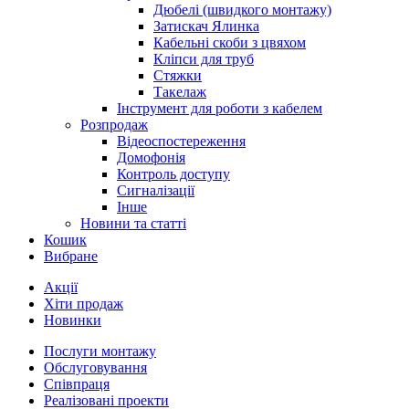
Дюбелі (швидкого монтажу)
Затискач Ялинка
Кабельні скоби з цвяхом
Кліпси для труб
Стяжки
Такелаж
Інструмент для роботи з кабелем
Розпродаж
Відеоспостереження
Домофонія
Контроль доступу
Сигналізації
Інше
Новини та статті
Кошик
Вибране
Акції
Хіти продаж
Новинки
Послуги монтажу
Обслуговування
Співпраця
Реалізовані проекти