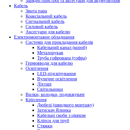
Зарядні пристрої та аксесуари для акумуляторів
Кабель
Звита пара
Коаксіальний кабель
Сигнальний кабель
Силовий кабель
Аксесуари для кабелю
Електромонтажне обладнання
Системи для прокладання кабелів
Кабельний канал (короб)
Металорукав
Труба гофрована (гофра)
Гермовводи для кабелю
Освітлення
LED-підсвічування
Вуличне освітлення
Ліхтарі
Світильники
Вилки, колодки, подовжувачі
Кріплення
Дюбелі (швидкого монтажу)
Затискач Ялинка
Кабельні скоби з цвяхом
Кліпси для труб
Стяжки