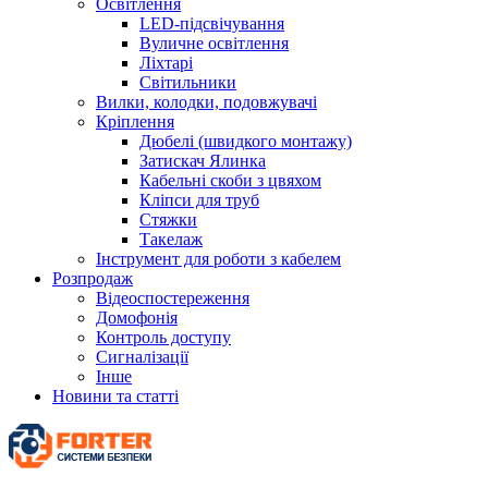
Освітлення
LED-підсвічування
Вуличне освітлення
Ліхтарі
Світильники
Вилки, колодки, подовжувачі
Кріплення
Дюбелі (швидкого монтажу)
Затискач Ялинка
Кабельні скоби з цвяхом
Кліпси для труб
Стяжки
Такелаж
Інструмент для роботи з кабелем
Розпродаж
Відеоспостереження
Домофонія
Контроль доступу
Сигналізації
Інше
Новини та статті