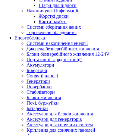
Шафи для підлоги
Накопичувачі інформації
Жорсткі диски
Карти пам'яті
Системи зберігання даних
Торгівельне обладнання
Енергобезпека
Системи накопичення енергії
Джерела безперебійного живлення
Блоки безперебійного живлення 12-24V
Портативні зарядні станції
Акумулятори
Інвертори
Сонячні панелі
Генератори
Повербанки
Стабілізатори
Блоки живлення
Печі, буржуйки
Батарейки
Аксесуари для блоків живлення
Аксесуари для генераторів
Аксесуари для сонячних систем
Кріплення для сонячних панелей