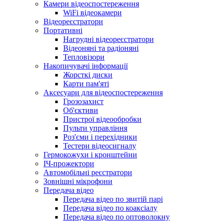
Камери відеоспостереження
WiFi відеокамери
Відеореєстратори
Портативні
Нагрудні відеореєстратори
Відеоняні та радіоняні
Тепловізори
Накопичувачі інформації
Жорсткі диски
Карти пам'яті
Аксесуари для відеоспостереження
Грозозахист
Об'єктиви
Пристрої відеообробки
Пульти управління
Роз'єми і перехідники
Тестери відеосигналу
Гермокожухи і кронштейни
ІЧ-прожектори
Автомобільні реєстратори
Зовнішні мікрофони
Передача відео
Передача відео по звитій парі
Передача відео по коаксіалу
Передача відео по оптоволокну