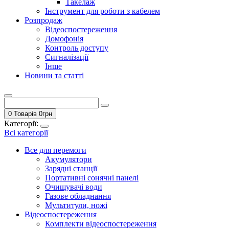
Такелаж
Інструмент для роботи з кабелем
Розпродаж
Відеоспостереження
Домофонія
Контроль доступу
Сигналізації
Інше
Новини та статті
0 Товарів
0
грн
Категорії:
Всі категорії
Все для перемоги
Акумулятори
Зарядні станції
Портативні сонячні панелі
Очищувачі води
Газове обладнання
Мультитули, ножі
Відеоспостереження
Комплекти відеоспостереження