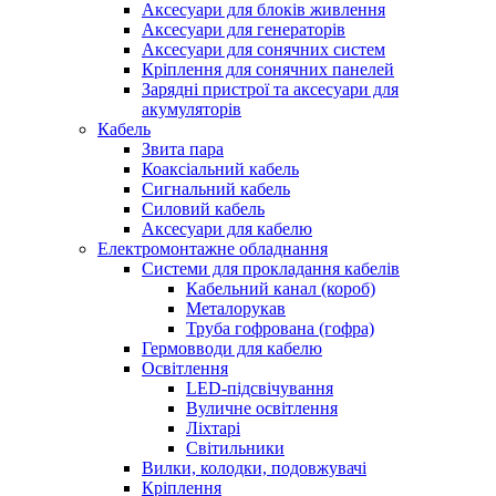
Аксесуари для блоків живлення
Аксесуари для генераторів
Аксесуари для сонячних систем
Кріплення для сонячних панелей
Зарядні пристрої та аксесуари для
акумуляторів
Кабель
Звита пара
Коаксіальний кабель
Сигнальний кабель
Силовий кабель
Аксесуари для кабелю
Електромонтажне обладнання
Системи для прокладання кабелів
Кабельний канал (короб)
Металорукав
Труба гофрована (гофра)
Гермовводи для кабелю
Освітлення
LED-підсвічування
Вуличне освітлення
Ліхтарі
Світильники
Вилки, колодки, подовжувачі
Кріплення