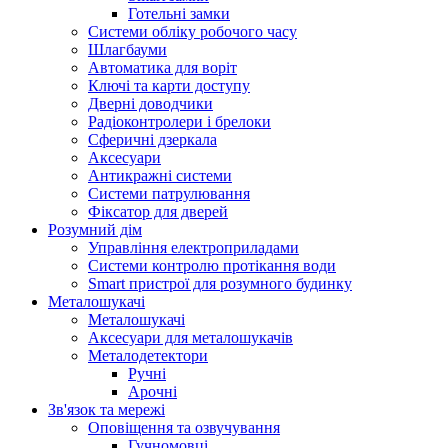
Готельні замки
Системи обліку робочого часу
Шлагбауми
Автоматика для воріт
Ключі та карти доступу
Дверні доводчики
Радіоконтролери і брелоки
Сферичні дзеркала
Аксесуари
Антикражні системи
Системи патрулювання
Фіксатор для дверей
Розумний дім
Управління електроприладами
Системи контролю протікання води
Smart пристрої для розумного будинку
Металошукачі
Металошукачі
Аксесуари для металошукачів
Металодетектори
Ручні
Арочні
Зв'язок та мережі
Оповіщення та озвучування
Гучномовці