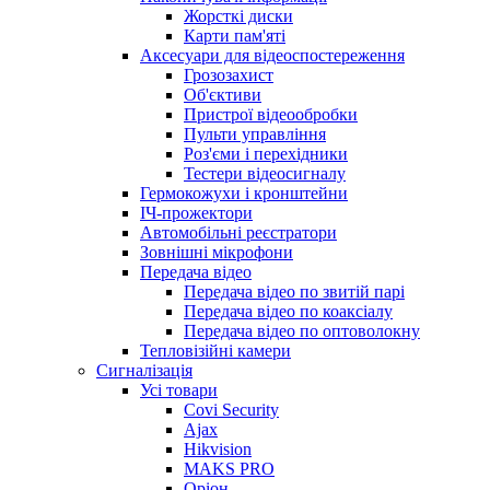
Жорсткі диски
Карти пам'яті
Аксесуари для відеоспостереження
Грозозахист
Об'єктиви
Пристрої відеообробки
Пульти управління
Роз'єми і перехідники
Тестери відеосигналу
Гермокожухи і кронштейни
ІЧ-прожектори
Автомобільні реєстратори
Зовнішні мікрофони
Передача відео
Передача відео по звитій парі
Передача відео по коаксіалу
Передача відео по оптоволокну
Тепловізійні камери
Cигналізація
Усі товари
Covi Security
Ajax
Hikvision
MAKS PRO
Оріон