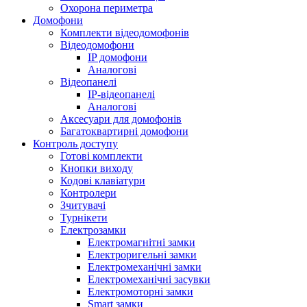
Охорона периметра
Домофони
Комплекти відеодомофонів
Відеодомофони
IP домофони
Аналогові
Відеопанелі
IP-відеопанелі
Аналогові
Аксесуари для домофонів
Багатоквартирні домофони
Контроль доступу
Готові комплекти
Кнопки виходу
Кодові клавіатури
Контролери
Зчитувачі
Турнікети
Електрозамки
Електромагнітні замки
Електроригельні замки
Електромеханічні замки
Електромеханічні засувки
Електромоторні замки
Smart замки