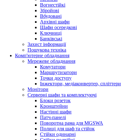
Вогнестійкі
Збройові
Вбудовані
Архівні шафи
Шафи осередкові
Ключниці
Банківські
Захист інформації
Пошукова техніка
Комп'ютерне обладнання
Мережеве обладнання
Комутатори
Маршрутизатори
Точки доступу
Інжектори, медіаконвертер, спліттери
Монітори
Серверні шафи та комплектуючі
Блоки розеток
Кронштейни
Настінні шафи
Патч-панелі
Поворотна рама для MGSWA
Полиці для шаф та стійок
Стійки одинарні
Стійки подвійні