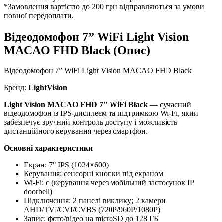
*Замовлення вартістю до 200 грн відправляються за умови
повної передоплати.
Відеодомофон 7” WiFi Light Vision
MACAO FHD Black (Опис)
Відеодомофон 7” WiFi Light Vision MACAO FHD Black
Бренд:
LightVision
Light Vision MACAO FHD 7" WiFi Black
— сучасний
відеодомофон із IPS-дисплеєм та підтримкою Wi-Fi, який
забезпечує зручний контроль доступу і можливість
дистанційного керування через смартфон.
Основні характеристики
Екран: 7" IPS (1024×600)
Керування: сенсорні кнопки під екраном
Wi-Fi: є (керування через мобільний застосунок IP
doorbell)
Підключення: 2 панелі виклику; 2 камери
AHD/TVI/CVI/CVBS (720P/960P/1080P)
Запис: фото/відео на microSD до 128 ГБ