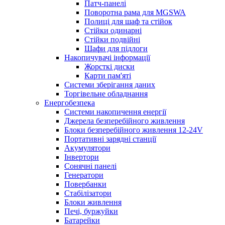
Патч-панелі
Поворотна рама для MGSWA
Полиці для шаф та стійок
Стійки одинарні
Стійки подвійні
Шафи для підлоги
Накопичувачі інформації
Жорсткі диски
Карти пам'яті
Системи зберігання даних
Торгівельне обладнання
Енергобезпека
Системи накопичення енергії
Джерела безперебійного живлення
Блоки безперебійного живлення 12-24V
Портативні зарядні станції
Акумулятори
Інвертори
Сонячні панелі
Генератори
Повербанки
Стабілізатори
Блоки живлення
Печі, буржуйки
Батарейки