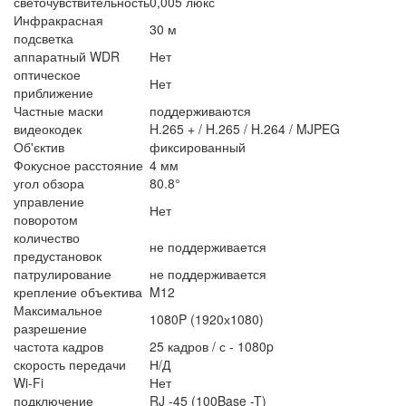
светочувствительность
0,005 люкс
Инфракрасная
30 м
подсветка
аппаратный WDR
Нет
оптическое
Нет
приближение
Частные маски
поддерживаются
видеокодек
H.265 + / H.265 / H.264 / MJPEG
Об'єктив
фиксированный
Фокусное расстояние
4 мм
угол обзора
80.8°
управление
Нет
поворотом
количество
не поддерживается
предустановок
патрулирование
не поддерживается
крепление объектива
M12
Максимальное
1080P (1920х1080)
разрешение
частота кадров
25 кадров / с - 1080p
скорость передачи
Н/Д
Wi-Fi
Нет
подключение
RJ -45 (100Base -T)