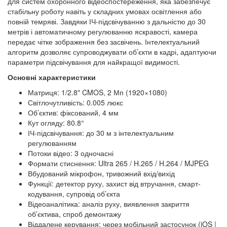
для систем охоронного відеоспостереження, яка забезпечує
стабільну роботу навіть у складних умовах освітлення або
повній темряві. Завдяки ІЧ-підсвічуванню з дальністю до 30
метрів і автоматичному регулюванню яскравості, камера
передає чітке зображення без засвічень. Інтелектуальний
алгоритм дозволяє супроводжувати об’єкти в кадрі, адаптуючи
параметри підсвічування для найкращої видимості.
Основні характеристики
Матриця: 1/2.8" CMOS, 2 Мп (1920×1080)
Світлочутливість: 0.005 люкс
Об’єктив: фіксований, 4 мм
Кут огляду: 80.8°
ІЧ-підсвічування: до 30 м з інтелектуальним
регулюванням
Потоки відео: 3 одночасні
Формати стиснення: Ultra 265 / H.265 / H.264 / MJPEG
Вбудований мікрофон, тривожний вхід/вихід
Функції: детектор руху, захист від втручання, смарт-
кодування, супровід об’єкта
Відеоаналітика: аналіз руху, виявлення закриття
об’єктива, спроб демонтажу
Віддалене керування: через мобільний застосунок (iOS |