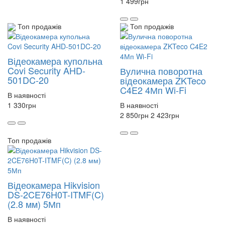
1 499
грн
Топ продажів
Топ продажів
Відеокамера купольна
Covi Security AHD-
Вулична поворотна
501DC-20
відеокамера ZKTeco
C4E2 4Мп Wi-Fi
В наявності
1 330
грн
В наявності
2 850
грн
2 423
грн
Топ продажів
Відеокамера Hikvision
DS-2CE76H0T-ITMF(C)
(2.8 мм) 5Мп
В наявності