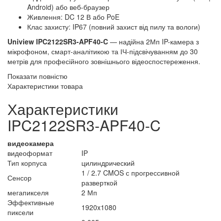
Android) або веб-браузер
Живлення: DC 12 В або PoE
Клас захисту: IP67 (повний захист від пилу та вологи)
Uniview IPC2122SR3-APF40-C
— надійна 2Мп IP-камера з
мікрофоном, смарт-аналітикою та ІЧ-підсвічуванням до 30
метрів для професійного зовнішнього відеоспостереження.
Показати повністю
Характеристики товара
Характеристики
IPC2122SR3-APF40-C
видеокамера
видеоформат
IP
Тип корпуса
цилиндрический
1 / 2.7 CMOS с прогрессивной
Сенсор
разверткой
мегапикселя
2 Мп
Эффективные
1920x1080
пиксели