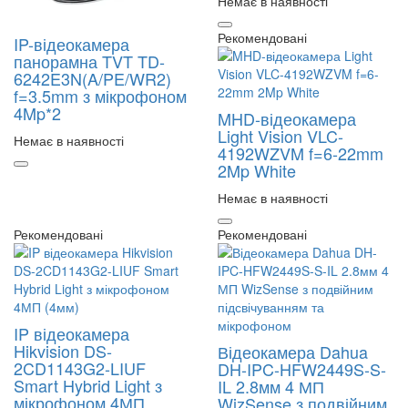
Немає в наявності
Рекомендовані
IP-відеокамера
панорамна TVT TD-
6242E3N(A/PE/WR2)
f=3.5mm з мікрофоном
4Mp*2
MHD-відеокамера
Light Vision VLC-
Немає в наявності
4192WZVM f=6-22mm
2Mp White
Немає в наявності
Рекомендовані
Рекомендовані
IP відеокамера
Hikvision DS-
Відеокамера Dahua
2CD1143G2-LIUF
DH-IPC-HFW2449S-S-
Smart Hybrid Light з
IL 2.8мм 4 МП
мікрофоном 4МП
WizSense з подвійним