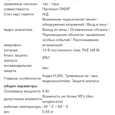
тревожные сигналы
1вх / 1вых
совместимость
Протокол ONVIF
Слот карт памяти
Н/Д
Выявление пересечения линии /
обнаружения вторжений / Вход в зону /
видео аналитика
Выход из зоны / Оставленные объекты /
Перемещение объектов / выявление
особых событий / Распознавание
микрофон
встроенный
питание
12 В постоянного тока; PoE (48 В)
Класс защиты
IP67
корпуса
антивандальная
Нет
защита
Кодек H.265, Тревожные вх / вых,
Главные особенности
видеоаналитики, Защита корпуса
общие параметры
Cпоживана мощность
6 Вт
Влажность не более 95% (без
допустимая влажность
конденсата)
рабочая температура
-35 ° C ~ 60 ° C
вес
0.45 кг