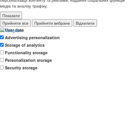
персоналізації контенту та реклами, надання соціальних функцій
медіа та аналізу трафіку.
Показати
Ad storage
Прийняти все
Прийняти вибране
Відхилити
User data
Advertising personalization
Storage of analytics
Functionality storage
Personalization storage
Security storage