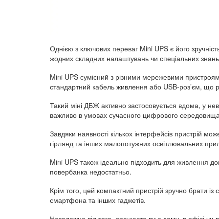
Однією з ключових переваг Mini UPS є його зручніст
жодних складних налаштувань чи спеціальних знань
Mini UPS сумісний з різними мережевими пристроя
стандартний кабель живлення або USB-роз’єм, що р
Такий міні ДБЖ активно застосовується вдома, у не
важливо в умовах сучасного цифрового середовища, 
Завдяки наявності кількох інтерфейсів пристрій мо
гірлянд та інших малопотужних освітлювальних прил
Mini UPS також ідеально підходить для живлення д
повербанка недостатньо.
Крім того, цей компактний пристрій зручно брати із
смартфона та інших гаджетів.
Незалежно від того, працюєте ви з дому, в офісі чи 