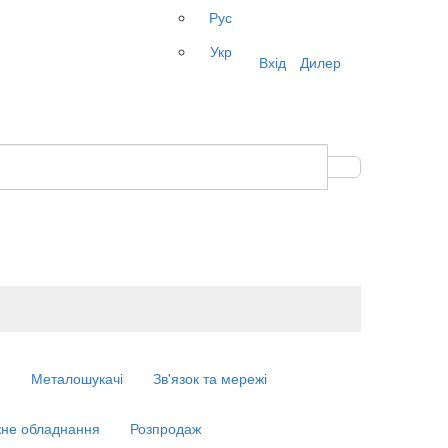
Рус
Укр
Вхід
Дилер
м
Металошукачі
Зв'язок та мережі
не обладнання
Розпродаж