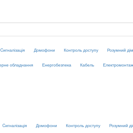
Cигналізація
Домофони
Контроль доступу
Розумний ді
ерне обладнання
Енергобезпека
Кабель
Електромонтаж
Cигналізація
Домофони
Контроль доступу
Розумний д