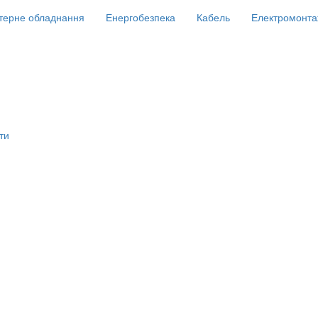
терне обладнання
Енергобезпека
Кабель
Електромонта
ти