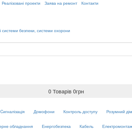
Реалізовані проекти
Заява на ремонт
Контакти
0 Товарів
0
грн
Cигналізація
Домофони
Контроль доступу
Розумний ді
ерне обладнання
Енергобезпека
Кабель
Електромонтаж