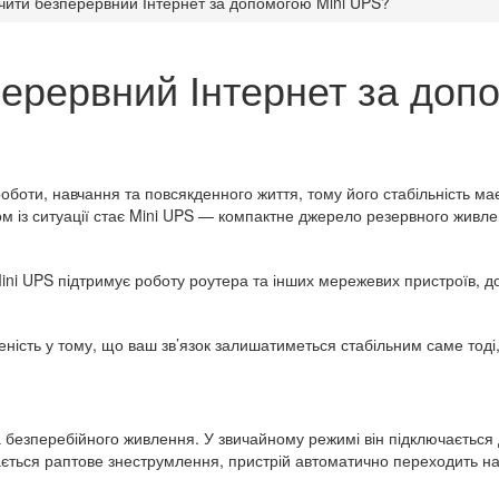
чити безперервний Інтернет за допомогою Mini UPS?
перервний Інтернет за доп
роботи, навчання та повсякденного життя, тому його стабільність м
 із ситуації стає Mini UPS — компактне джерело резервного живле
ini UPS підтримує роботу роутера та інших мережевих пристроїв, д
еність у тому, що ваш зв’язок залишатиметься стабільним саме тоді
безперебійного живлення. У звичайному режимі він підключається 
вається раптове знеструмлення, пристрій автоматично переходить н