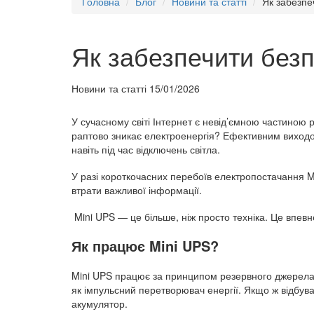
Головна
Блог
Новини та статті
Як забезпе
Як забезпечити без
Новини та статті
15/01/2026
У сучасному світі Інтернет є невід’ємною частиною 
раптово зникає електроенергія? Ефективним виходом
навіть під час відключень світла.
У разі короткочасних перебоїв електропостачання M
втрати важливої інформації.
Mini UPS — це більше, ніж просто техніка. Це впевн
Як працює Mini UPS?
Mini UPS працює за принципом резервного джерела 
як імпульсний перетворювач енергії. Якщо ж відбу
акумулятор.