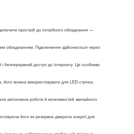
підключити пристрій до потрібного обладнання —
шим обладнанням. Підключення здійснюється через
 і безперервний доступ до Інтернету. Це особливо
а, його можна використовувати для LED-стрічок,
вала автономна робота й можливостей звичайного
ристовуючи його як резервне джерело енергії для
т-з’єднання, забезпечуючи стабільний зв’язок із