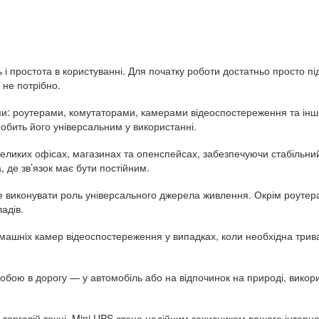
ь і простота в користуванні. Для початку роботи достатньо просто 
 не потрібно.
ми: роутерами, комутаторами, камерами відеоспостереження та ін
обить його універсальним у використанні.
великих офісах, магазинах та опенспейсах, забезпечуючи стабільний
де зв’язок має бути постійним.
же виконувати роль універсального джерела живлення. Окрім роутер
адів.
омашніх камер відеоспостереження у випадках, коли необхідна три
 собою в дорогу — у автомобіль або на відпочинок на природі, вико
в торговій точці, Mini UPS стане надійним захисником вашого інтерне