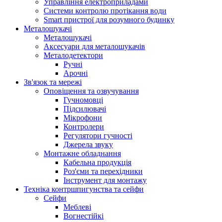
Управління електроприладами
Системи контролю протікання води
Smart пристрої для розумного будинку
Металошукачі
Металошукачі
Аксесуари для металошукачів
Металодетектори
Ручні
Арочні
Зв'язок та мережі
Оповіщення та озвучування
Гучномовці
Підсилювачі
Мікрофони
Контролери
Регулятори гучності
Джерела звуку
Монтажне обладнання
Кабельна продукція
Роз'єми та перехідники
Інструмент для монтажу
Техніка контршпигунства та сейфи
Сейфи
Меблеві
Вогнестійкі