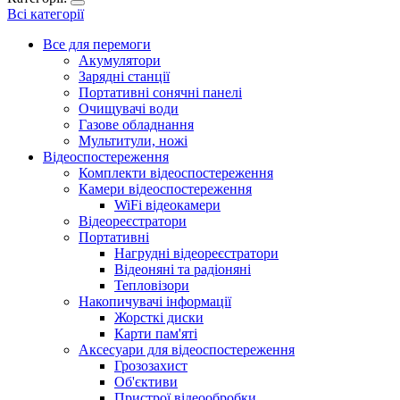
Всі категорії
Все для перемоги
Акумулятори
Зарядні станції
Портативні сонячні панелі
Очищувачі води
Газове обладнання
Мультитули, ножі
Відеоспостереження
Комплекти відеоспостереження
Камери відеоспостереження
WiFi відеокамери
Відеореєстратори
Портативні
Нагрудні відеореєстратори
Відеоняні та радіоняні
Тепловізори
Накопичувачі інформації
Жорсткі диски
Карти пам'яті
Аксесуари для відеоспостереження
Грозозахист
Об'єктиви
Пристрої відеообробки