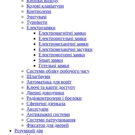
Кнопки виходу
Кодові клавіатури
Контролери
Зчитувачі
Турнікети
Електрозамки
Електромагнітні замки
Електроригельні замки
Електромеханічні замки
Електромеханічні засувки
Електромоторні замки
Smart замки
Готельні замки
Системи обліку робочого часу
Шлагбауми
Автоматика для воріт
Ключі та карти доступу
Дверні доводчики
Радіоконтролери і брелоки
Сферичні дзеркала
Аксесуари
Антикражні системи
Системи патрулювання
Фіксатор для дверей
Розумний дім