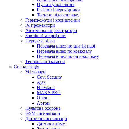
Пульти управління
Роз'єми і перехідники
Тестери відеосигналу
Гермокожухи і кронштейни
ІЧ-прожектори
Автомобільні реєстратори
Зовнішні мікрофони
Передача відео
Передача відео по звитій парі
Передача відео по коаксіалу
Передача відео по оптоволокну
Тепловізійні камери
Cигналізація
Усі товари
Covi Security
Ajax
Hikvision
MAKS PRO
Оріон
Артон
Пультова охорона
GSM сигналізації
Датчики сигналізації
Датчики диму
Затоплення