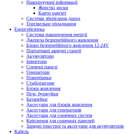
Накопичувачі інформації
Жорсткі диски
Карти пам'яті
Системи зберігання даних
Торгівельне обладнання
Енергобезпека
Системи накопичення енергії
Джерела безперебійного живлення
Блоки безперебійного живлення 12-24V
Портативні зарядні станції
Акумулятори
Інвертори
Сонячні панелі
Генератори
Повербанки
Стабілізатори
Блоки живлення
Печі, буржуйки
Батарейки
Аксесуари для блоків живлення
Аксесуари для генераторів
Аксесуари для сонячних систем
Кріплення для сонячних панелей
Зарядні пристрої та аксесуари для акумуляторів
Кабель