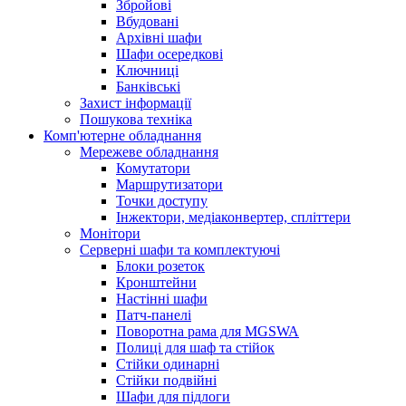
Збройові
Вбудовані
Архівні шафи
Шафи осередкові
Ключниці
Банківські
Захист інформації
Пошукова техніка
Комп'ютерне обладнання
Мережеве обладнання
Комутатори
Маршрутизатори
Точки доступу
Інжектори, медіаконвертер, спліттери
Монітори
Серверні шафи та комплектуючі
Блоки розеток
Кронштейни
Настінні шафи
Патч-панелі
Поворотна рама для MGSWA
Полиці для шаф та стійок
Стійки одинарні
Стійки подвійні
Шафи для підлоги