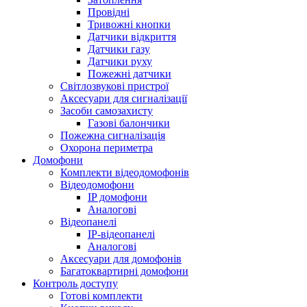
Провідні
Тривожні кнопки
Датчики відкриття
Датчики газу
Датчики руху
Пожежні датчики
Світлозвукові пристрої
Аксесуари для сигналізації
Засоби самозахисту
Газові балончики
Пожежна сигналізація
Охорона периметра
Домофони
Комплекти відеодомофонів
Відеодомофони
IP домофони
Аналогові
Відеопанелі
IP-відеопанелі
Аналогові
Аксесуари для домофонів
Багатоквартирні домофони
Контроль доступу
Готові комплекти