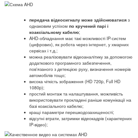
передача відеосигналу може здійснюватися
з
однаковим успіхом
по кручений парі і
коаксіальному кабелю
;
AHD-обладнання має такі можливості IP-систем
(цифрових), як робота через інтернет, у хмарних
сервісах і т.д.;
можна реалізовувати відеоаналітику за допомогою
додаткового програмного забезпечення,
пов'язаного з детекцією руху, визначення номерів
автомобілів тощо;
висока чіткість зображення (HD 720p, Full HD
1080p);
простий монтаж та налаштування, можливість
використовувати прокладені раніше комунікації на
базі коаксіального кабелю;
кращі параметри перешкодозахищеності;
відсутні втрати, затримки відеокадрів (характерних
IP-відео);