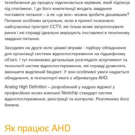
телебачення до процесу підключається керівник, який підписує
під платіжкою. І до його компетенції входить завдання
поставити питання – а як «це все» можна зробити дешевшим?
Питання особливо актуальне, коли в проекті позначено
найсучасніші пристрої ССTV, які тільки може запропонувати
ринок і які справді ідеально вирішують поставлені в технічному
завданні питання.
Заходимо на друге коло цікавої вправи - підбору обладнання
для організації системи відеоспостереження на підшефному
об'єкті. І тут починаємо детальніше розглядати асортимент та
технології систем відеоспостереження, які справді дозволять
зменшити виділений бюджет. У зоні особливої уваги надається
обладнання, в техпаспорті якого є абревіатура AHD.
Analog High Definition – розроблений у надрах відомої у
професійних колах компанії Nextchip стандарт систем
відеоспостереження, реєстрації та контролю. Розглянемо його
ближче.
Як працює AHD