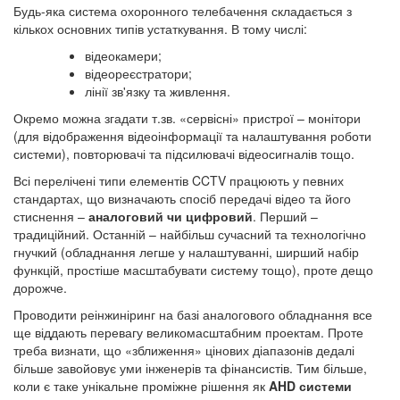
Будь-яка система охоронного телебачення складається з
кількох основних типів устаткування. В тому числі:
відеокамери;
відеореєстратори;
лінії зв'язку та живлення.
Окремо можна згадати т.зв. «сервісні» пристрої – монітори
(для відображення відеоінформації та налаштування роботи
системи), повторювачі та підсилювачі відеосигналів тощо.
Всі перелічені типи елементів CCTV працюють у певних
стандартах, що визначають спосіб передачі відео та його
стиснення –
аналоговий чи цифровий
. Перший –
традиційний. Останній – найбільш сучасний та технологічно
гнучкий (обладнання легше у налаштуванні, ширший набір
функцій, простіше масштабувати систему тощо), проте дещо
дорожче.
Проводити реінжиніринг на базі аналогового обладнання все
ще віддають перевагу великомасштабним проектам. Проте
треба визнати, що «зближення» цінових діапазонів дедалі
більше завойовує уми інженерів та фінансистів. Тим більше,
коли є таке унікальне проміжне рішення як
AHD системи