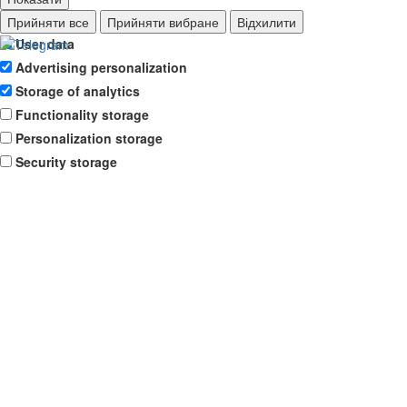
Ad storage
Прийняти все
Прийняти вибране
Відхилити
User data
Advertising personalization
Storage of analytics
Functionality storage
Personalization storage
Security storage