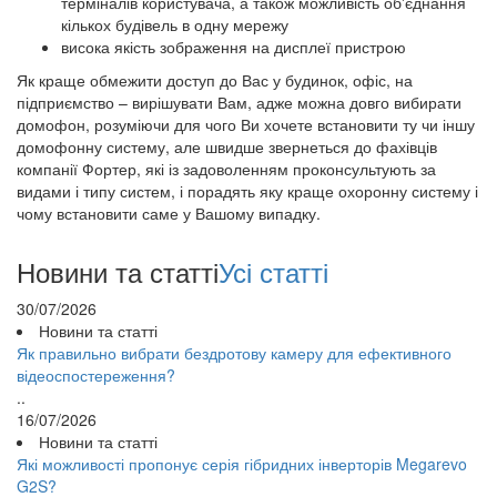
терміналів користувача, а також можливість об'єднання
кількох будівель в одну мережу
висока якість зображення на дисплеї пристрою
Як краще обмежити доступ до Вас у будинок, офіс, на
підприємство – вирішувати Вам, адже можна довго вибирати
домофон, розуміючи для чого Ви хочете встановити ту чи іншу
домофонну систему, але швидше звернеться до фахівців
компанії Фортер, які із задоволенням проконсультують за
видами і типу систем, і порадять яку краще охоронну систему і
чому встановити саме у Вашому випадку.
Новини та статті
Усі статті
30/07/2026
Новини та статті
Як правильно вибрати бездротову камеру для ефективного
відеоспостереження?
..
16/07/2026
Новини та статті
Які можливості пропонує серія гібридних інверторів Megarevo
G2S?