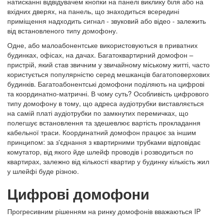
натисканні відвідувачем кнопки на панелі виклику біля або на
вхідних дверях, на панель, що знаходиться всередині
приміщення надходить сигнал - звуковий або відео - залежить
від встановленого типу домофону.
Одне, або малоабонентське використовуються в приватних
будинках, офісах, на дачах. Багатоквартирний домофон –
пристрій, який став звичним у звичайному міському житті, часто
користується популярністю серед мешканців багатоповерхових
будинків. Багатоабонентські домофони поділяють на цифрові
та координатно-матричні. В чому суть? Особливість цифрового
типу домофону в тому, що адреса аудіотрубки виставляється
на самій платі аудіотрубки по замкнутих перемичках, що
полегшує встановлення та здешевлює вартість прокладання
кабельної траси. Координатний домофон працює за іншим
принципом: за з'єднання з квартирними трубками відповідає
комутатор, від якого йде шлейф проводів і розводиться по
квартирах, залежно від кількості квартир у будинку кількість жил
у шлейфі буде різною.
Цифрові домофони
Прогресивним рішенням на ринку домофонів вважаються IP