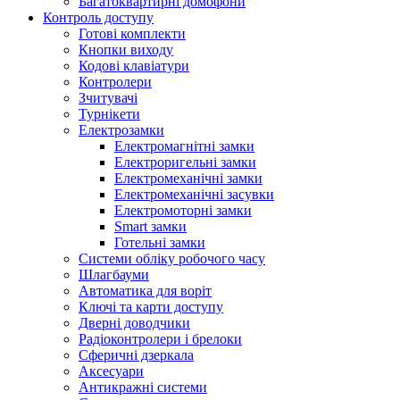
Багатоквартирні домофони
Контроль доступу
Готові комплекти
Кнопки виходу
Кодові клавіатури
Контролери
Зчитувачі
Турнікети
Електрозамки
Електромагнітні замки
Електроригельні замки
Електромеханічні замки
Електромеханічні засувки
Електромоторні замки
Smart замки
Готельні замки
Системи обліку робочого часу
Шлагбауми
Автоматика для воріт
Ключі та карти доступу
Дверні доводчики
Радіоконтролери і брелоки
Сферичні дзеркала
Аксесуари
Антикражні системи