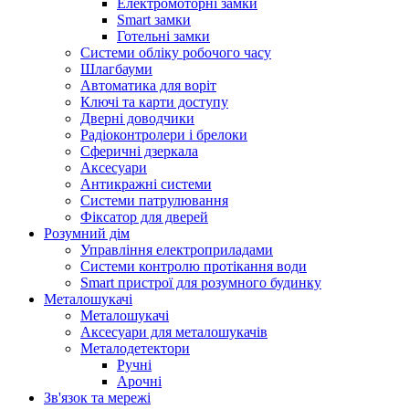
Електромоторні замки
Smart замки
Готельні замки
Системи обліку робочого часу
Шлагбауми
Автоматика для воріт
Ключі та карти доступу
Дверні доводчики
Радіоконтролери і брелоки
Сферичні дзеркала
Аксесуари
Антикражні системи
Системи патрулювання
Фіксатор для дверей
Розумний дім
Управління електроприладами
Системи контролю протікання води
Smart пристрої для розумного будинку
Металошукачі
Металошукачі
Аксесуари для металошукачів
Металодетектори
Ручні
Арочні
Зв'язок та мережі