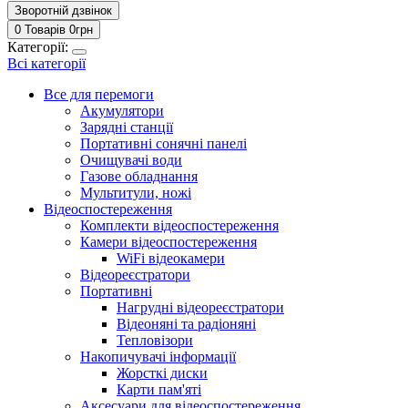
Зворотній дзвінок
0 Товарів
0
грн
Категорії:
Всі категорії
Все для перемоги
Акумулятори
Зарядні станції
Портативні сонячні панелі
Очищувачі води
Газове обладнання
Мультитули, ножі
Відеоспостереження
Комплекти відеоспостереження
Камери відеоспостереження
WiFi відеокамери
Відеореєстратори
Портативні
Нагрудні відеореєстратори
Відеоняні та радіоняні
Тепловізори
Накопичувачі інформації
Жорсткі диски
Карти пам'яті
Аксесуари для відеоспостереження