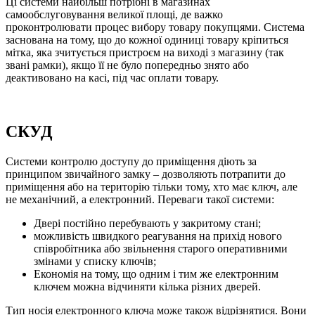
Ці системи найбільш потрібні в магазинах
самообслуговування великої площі, де важко
проконтролювати процес вибору товару покупцями. Система
заснована на тому, що до кожної одиниці товару кріпиться
мітка, яка зчитується пристроєм на виході з магазину (так
звані рамки), якщо її не було попередньо знято або
деактивовано на касі, під час оплати товару.
СКУД
Системи контролю доступу до приміщення діють за
принципом звичайного замку – дозволяють потрапити до
приміщення або на територію тільки тому, хто має ключ, але
не механічний, а електронний. Переваги такої системи:
Двері постійно перебувають у закритому стані;
можливість швидкого реагування на прихід нового
співробітника або звільнення старого оперативними
змінами у списку ключів;
Економія на тому, що одним і тим же електронним
ключем можна відчиняти кілька різних дверей.
Тип носія електронного ключа може також відрізнятися. Вони