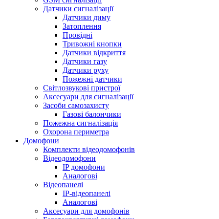
Датчики сигналізації
Датчики диму
Затоплення
Провідні
Тривожні кнопки
Датчики відкриття
Датчики газу
Датчики руху
Пожежні датчики
Світлозвукові пристрої
Аксесуари для сигналізації
Засоби самозахисту
Газові балончики
Пожежна сигналізація
Охорона периметра
Домофони
Комплекти відеодомофонів
Відеодомофони
IP домофони
Аналогові
Відеопанелі
IP-відеопанелі
Аналогові
Аксесуари для домофонів