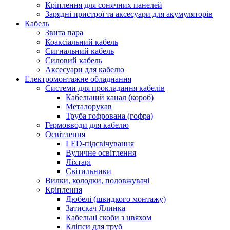
Кріплення для сонячних панелей
Зарядні пристрої та аксесуари для акумуляторів
Кабель
Звита пара
Коаксіальний кабель
Сигнальний кабель
Силовий кабель
Аксесуари для кабелю
Електромонтажне обладнання
Системи для прокладання кабелів
Кабельний канал (короб)
Металорукав
Труба гофрована (гофра)
Гермовводи для кабелю
Освітлення
LED-підсвічування
Вуличне освітлення
Ліхтарі
Світильники
Вилки, колодки, подовжувачі
Кріплення
Дюбелі (швидкого монтажу)
Затискач Ялинка
Кабельні скоби з цвяхом
Кліпси для труб