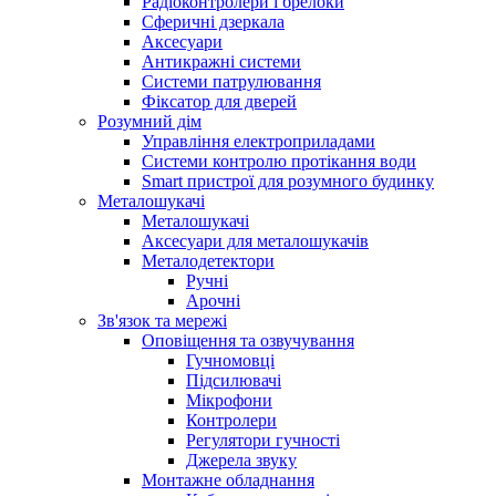
Радіоконтролери і брелоки
Сферичні дзеркала
Аксесуари
Антикражні системи
Системи патрулювання
Фіксатор для дверей
Розумний дім
Управління електроприладами
Системи контролю протікання води
Smart пристрої для розумного будинку
Металошукачі
Металошукачі
Аксесуари для металошукачів
Металодетектори
Ручні
Арочні
Зв'язок та мережі
Оповіщення та озвучування
Гучномовці
Підсилювачі
Мікрофони
Контролери
Регулятори гучності
Джерела звуку
Монтажне обладнання