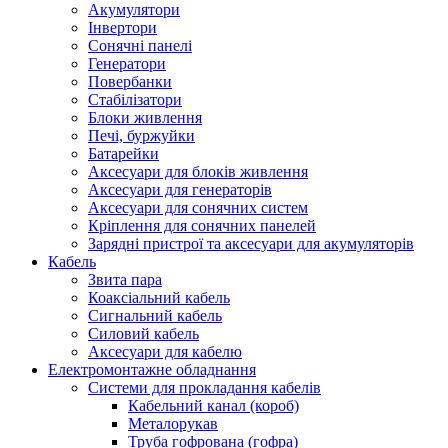
Акумулятори
Інвертори
Сонячні панелі
Генератори
Повербанки
Стабілізатори
Блоки живлення
Печі, буржуйки
Батарейки
Аксесуари для блоків живлення
Аксесуари для генераторів
Аксесуари для сонячних систем
Кріплення для сонячних панелей
Зарядні пристрої та аксесуари для акумуляторів
Кабель
Звита пара
Коаксіальний кабель
Сигнальний кабель
Силовий кабель
Аксесуари для кабелю
Електромонтажне обладнання
Системи для прокладання кабелів
Кабельний канал (короб)
Металорукав
Труба гофрована (гофра)