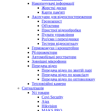
Накопичувачі інформації
Жорсткі диски
Карти пам'яті
Аксесуари для відеоспостереження
Грозозахист
Об'єктиви
Пристрої відеообробки
Пульти управління
Роз'єми і перехідники
Тестери відеосигналу
Гермокожухи і кронштейни
ІЧ-прожектори
Автомобільні реєстратори
Зовнішні мікрофони
Передача відео
Передача відео по звитій парі
Передача відео по коаксіалу
Передача відео по оптоволокну
Тепловізійні камери
Cигналізація
Усі товари
Covi Security
Ajax
Hikvision
MAKS PRO