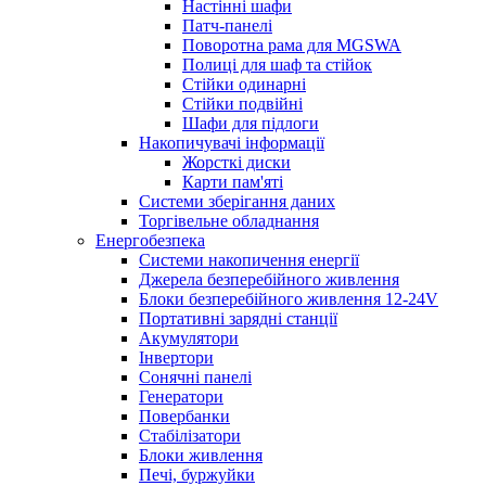
Настінні шафи
Патч-панелі
Поворотна рама для MGSWA
Полиці для шаф та стійок
Стійки одинарні
Стійки подвійні
Шафи для підлоги
Накопичувачі інформації
Жорсткі диски
Карти пам'яті
Системи зберігання даних
Торгівельне обладнання
Енергобезпека
Системи накопичення енергії
Джерела безперебійного живлення
Блоки безперебійного живлення 12-24V
Портативні зарядні станції
Акумулятори
Інвертори
Сонячні панелі
Генератори
Повербанки
Стабілізатори
Блоки живлення
Печі, буржуйки