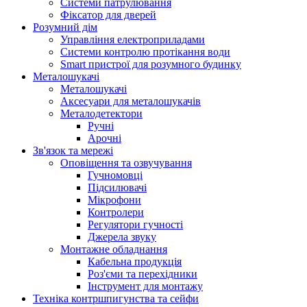
Системи патрулювання
Фіксатор для дверей
Розумний дім
Управління електроприладами
Системи контролю протікання води
Smart пристрої для розумного будинку
Металошукачі
Металошукачі
Аксесуари для металошукачів
Металодетектори
Ручні
Арочні
Зв'язок та мережі
Оповіщення та озвучування
Гучномовці
Підсилювачі
Мікрофони
Контролери
Регулятори гучності
Джерела звуку
Монтажне обладнання
Кабельна продукція
Роз'єми та перехідники
Інструмент для монтажу
Техніка контршпигунства та сейфи