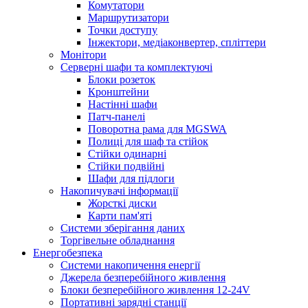
Комутатори
Маршрутизатори
Точки доступу
Інжектори, медіаконвертер, спліттери
Монітори
Серверні шафи та комплектуючі
Блоки розеток
Кронштейни
Настінні шафи
Патч-панелі
Поворотна рама для MGSWA
Полиці для шаф та стійок
Стійки одинарні
Стійки подвійні
Шафи для підлоги
Накопичувачі інформації
Жорсткі диски
Карти пам'яті
Системи зберігання даних
Торгівельне обладнання
Енергобезпека
Системи накопичення енергії
Джерела безперебійного живлення
Блоки безперебійного живлення 12-24V
Портативні зарядні станції