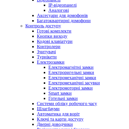
IP-відеопанелі
Аналогові
Аксесуари для домофонів
Багатоквартирні домофони
Контроль доступу
Готові комплекти
Кнопки виходу
Кодові клавіатури
Контролери
Зчитувачі
Турнікети
Електрозамки
Електромагнітні замки
Електроригельні замки
Електромеханічні замки
Електромеханічні засувки
Електромоторні замки
Smart замки
Готельні замки
Системи обліку робочого часу
Шлагбауми
Автоматика для воріт
Ключі та карти доступу
Дверні доводчики