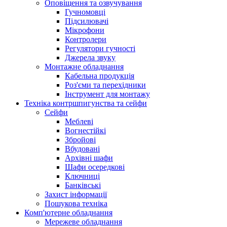
Оповіщення та озвучування
Гучномовці
Підсилювачі
Мікрофони
Контролери
Регулятори гучності
Джерела звуку
Монтажне обладнання
Кабельна продукція
Роз'єми та перехідники
Інструмент для монтажу
Техніка контршпигунства та сейфи
Сейфи
Меблеві
Вогнестійкі
Збройові
Вбудовані
Архівні шафи
Шафи осередкові
Ключниці
Банківські
Захист інформації
Пошукова техніка
Комп'ютерне обладнання
Мережеве обладнання