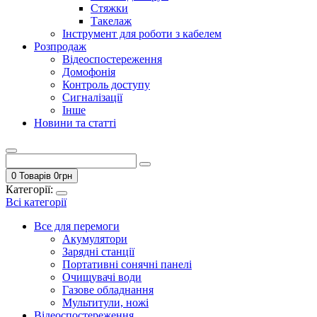
Стяжки
Такелаж
Інструмент для роботи з кабелем
Розпродаж
Відеоспостереження
Домофонія
Контроль доступу
Сигналізації
Інше
Новини та статті
0 Товарів
0
грн
Категорії:
Всі категорії
Все для перемоги
Акумулятори
Зарядні станції
Портативні сонячні панелі
Очищувачі води
Газове обладнання
Мультитули, ножі
Відеоспостереження