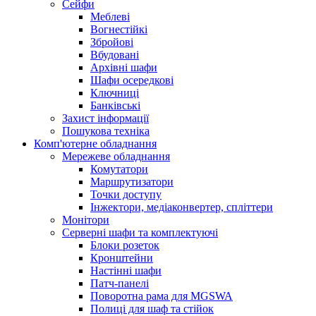
Сейфи
Меблеві
Вогнестійкі
Збройові
Вбудовані
Архівні шафи
Шафи осередкові
Ключниці
Банківські
Захист інформації
Пошукова техніка
Комп'ютерне обладнання
Мережеве обладнання
Комутатори
Маршрутизатори
Точки доступу
Інжектори, медіаконвертер, спліттери
Монітори
Серверні шафи та комплектуючі
Блоки розеток
Кронштейни
Настінні шафи
Патч-панелі
Поворотна рама для MGSWA
Полиці для шаф та стійок