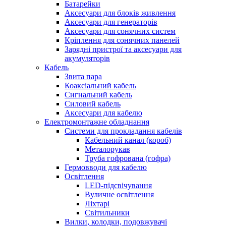
Батарейки
Аксесуари для блоків живлення
Аксесуари для генераторів
Аксесуари для сонячних систем
Кріплення для сонячних панелей
Зарядні пристрої та аксесуари для
акумуляторів
Кабель
Звита пара
Коаксіальний кабель
Сигнальний кабель
Силовий кабель
Аксесуари для кабелю
Електромонтажне обладнання
Системи для прокладання кабелів
Кабельний канал (короб)
Металорукав
Труба гофрована (гофра)
Гермовводи для кабелю
Освітлення
LED-підсвічування
Вуличне освітлення
Ліхтарі
Світильники
Вилки, колодки, подовжувачі