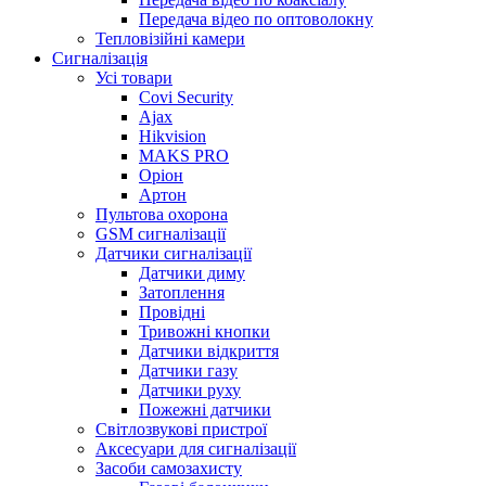
Передача відео по оптоволокну
Тепловізійні камери
Cигналізація
Усі товари
Covi Security
Ajax
Hikvision
MAKS PRO
Оріон
Артон
Пультова охорона
GSM сигналізації
Датчики сигналізації
Датчики диму
Затоплення
Провідні
Тривожні кнопки
Датчики відкриття
Датчики газу
Датчики руху
Пожежні датчики
Світлозвукові пристрої
Аксесуари для сигналізації
Засоби самозахисту