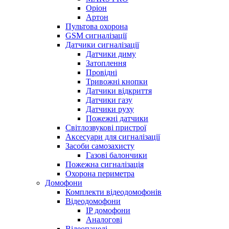
Оріон
Артон
Пультова охорона
GSM сигналізації
Датчики сигналізації
Датчики диму
Затоплення
Провідні
Тривожні кнопки
Датчики відкриття
Датчики газу
Датчики руху
Пожежні датчики
Світлозвукові пристрої
Аксесуари для сигналізації
Засоби самозахисту
Газові балончики
Пожежна сигналізація
Охорона периметра
Домофони
Комплекти відеодомофонів
Відеодомофони
IP домофони
Аналогові
Відеопанелі