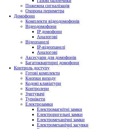
Газові балончики
Пожежна сигналізація
Охорона периметра
Домофони
Комплекти відеодомофонів
Відеодомофони
IP домофони
Аналогові
Відеопанелі
IP-відеопанелі
Аналогові
Аксесуари для домофонів
Багатоквартирні домофони
Контроль доступу
Готові комплекти
Кнопки виходу
Кодові клавіатури
Контролери
Зчитувачі
Турнікети
Електрозамки
Електромагнітні замки
Електроригельні замки
Електромеханічні замки
Електромеханічні засувки