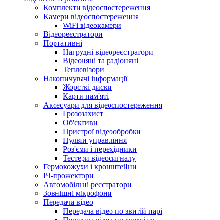
Комплекти відеоспостереження
Камери відеоспостереження
WiFi відеокамери
Відеореєстратори
Портативні
Нагрудні відеореєстратори
Відеоняні та радіоняні
Тепловізори
Накопичувачі інформації
Жорсткі диски
Карти пам'яті
Аксесуари для відеоспостереження
Грозозахист
Об'єктиви
Пристрої відеообробки
Пульти управління
Роз'єми і перехідники
Тестери відеосигналу
Гермокожухи і кронштейни
ІЧ-прожектори
Автомобільні реєстратори
Зовнішні мікрофони
Передача відео
Передача відео по звитій парі
Передача відео по коаксіалу