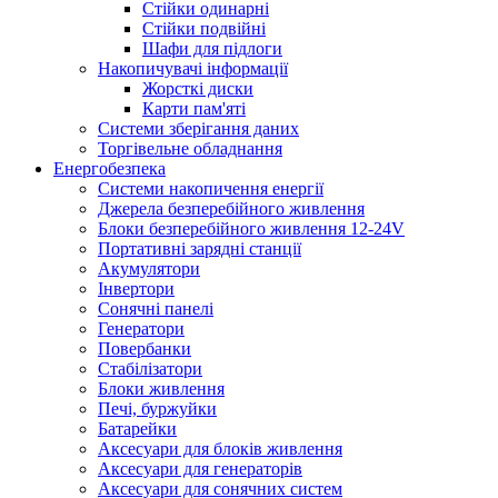
Стійки одинарні
Стійки подвійні
Шафи для підлоги
Накопичувачі інформації
Жорсткі диски
Карти пам'яті
Системи зберігання даних
Торгівельне обладнання
Енергобезпека
Системи накопичення енергії
Джерела безперебійного живлення
Блоки безперебійного живлення 12-24V
Портативні зарядні станції
Акумулятори
Інвертори
Сонячні панелі
Генератори
Повербанки
Стабілізатори
Блоки живлення
Печі, буржуйки
Батарейки
Аксесуари для блоків живлення
Аксесуари для генераторів
Аксесуари для сонячних систем