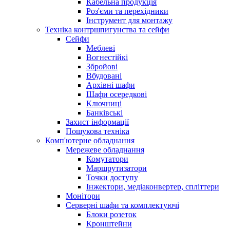
Кабельна продукція
Роз'єми та перехідники
Інструмент для монтажу
Техніка контршпигунства та сейфи
Сейфи
Меблеві
Вогнестійкі
Збройові
Вбудовані
Архівні шафи
Шафи осередкові
Ключниці
Банківські
Захист інформації
Пошукова техніка
Комп'ютерне обладнання
Мережеве обладнання
Комутатори
Маршрутизатори
Точки доступу
Інжектори, медіаконвертер, спліттери
Монітори
Серверні шафи та комплектуючі
Блоки розеток
Кронштейни