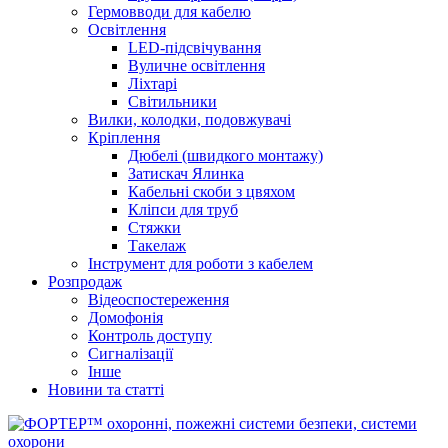
Гермовводи для кабелю
Освітлення
LED-підсвічування
Вуличне освітлення
Ліхтарі
Світильники
Вилки, колодки, подовжувачі
Кріплення
Дюбелі (швидкого монтажу)
Затискач Ялинка
Кабельні скоби з цвяхом
Кліпси для труб
Стяжки
Такелаж
Інструмент для роботи з кабелем
Розпродаж
Відеоспостереження
Домофонія
Контроль доступу
Сигналізації
Інше
Новини та статті