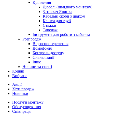
Кріплення
Дюбелі (швидкого монтажу)
Затискач Ялинка
Кабельні скоби з цвяхом
Кліпси для труб
Стяжки
Такелаж
Інструмент для роботи з кабелем
Розпродаж
Відеоспостереження
Домофонія
Контроль доступу
Сигналізації
Інше
Новини та статті
Кошик
Вибране
Акції
Хіти продаж
Новинки
Послуги монтажу
Обслуговування
Співпраця