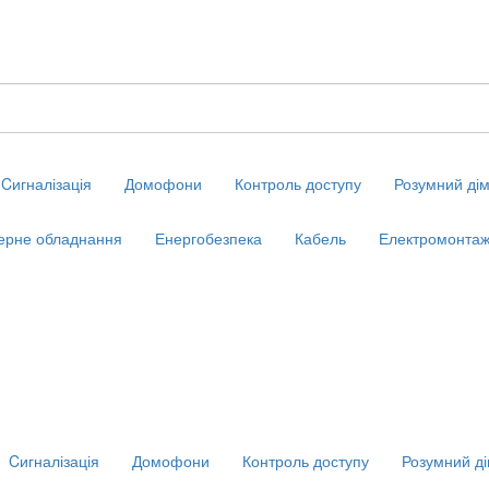
Cигналізація
Домофони
Контроль доступу
Розумний ді
ерне обладнання
Енергобезпека
Кабель
Електромонтаж
Cигналізація
Домофони
Контроль доступу
Розумний д