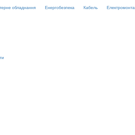
терне обладнання
Енергобезпека
Кабель
Електромонта
ти