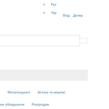
Рус
Укр
Вхід
Дилер
м
Металошукачі
Зв'язок та мережі
не обладнання
Розпродаж