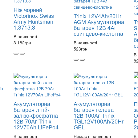
Ніж чорний
Victorinox Swiss
Trinix 12V4Ah/20Hr
Army Huntsman
AGM Акумуляторна
T
1.3713.3
батарея 12В 4Аг
S
свинцево-кислотна
А
В наявності
б
3 182
грн
В наявності
с
523
грн
В 
8
Акумуляторна
Акумуляторна
П
батарея літій-
батарея гелева
з
залізо-фосфатна
12В 100Аг Trinix
O
12В 70Аг Trinix
TGL12V100Ah/20Hr
P
12V70Ah LiFePo4
GEL
2
В наявності
Немає в наявності
В 