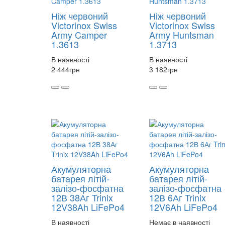
Ніж червоний
Ніж червоний
Victorinox Swiss
Victorinox Swiss
Army Camper
Army Huntsman
1.3613
1.3713
В наявності
В наявності
2 444
грн
3 182
грн
Акумуляторна
Акумуляторна
батарея літій-
батарея літій-
залізо-фосфатна
залізо-фосфатна
12В 38Аг Trinix
12В 6Аг Trinix
12V38Ah LiFePo4
12V6Ah LiFePo4
В наявності
Немає в наявності