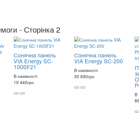
емоги - Сторінка 2
Сонячна панель
Сонячна панель
VIA Energy SC-
VIA Energy SC-200
100SF21
П
В наявності
з
В наявності
30 690
грн
O
19 440
грн
r
P
В 
8