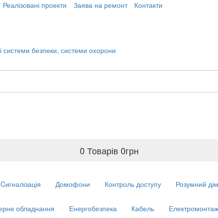
Реалізовані проекти
Заява на ремонт
Контакти
0 Товарів
0
грн
Cигналізація
Домофони
Контроль доступу
Розумний ді
ерне обладнання
Енергобезпека
Кабель
Електромонтаж