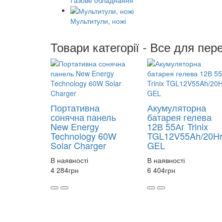
Мультитули, ножі
Товари категорії - Все для пер
Портативна
Акумуляторна
сонячна панель
батарея гелева
New Energy
12В 55Аг Trinix
Technology 60W
TGL12V55Ah/20H
Solar Charger
GEL
В наявності
В наявності
4 284
грн
6 404
грн