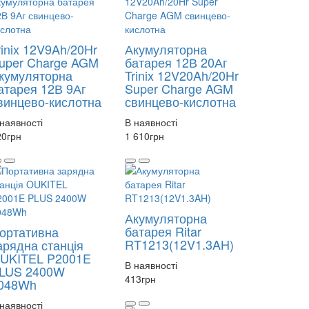
rinix 12V9Ah/20Hr
Акумуляторна
uper Charge AGM
батарея 12В 20Аг
кумуляторна
Trinix 12V20Ah/20Hr
атарея 12В 9Аг
Super Charge AGM
винцево-кислотна
свинцево-кислотна
наявності
В наявності
20
грн
1 610
грн
Акумуляторна
батарея Ritar
ортативна
RT1213(12V1.3AH)
арядна станція
UKITEL P2001E
В наявності
LUS 2400W
413
грн
048Wh
наявності