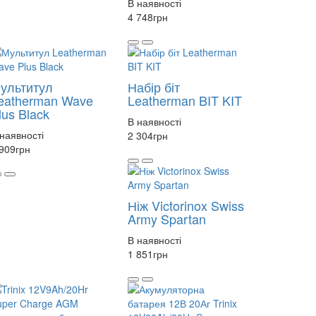
В наявності
4 748
грн
ультитул
Набір біт
eatherman Wave
Leatherman BIT KIT
lus Black
В наявності
наявності
2 304
грн
 909
грн
Ніж Victorinox Swiss
Army Spartan
В наявності
1 851
грн