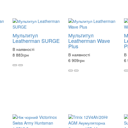
Мультитул
Мультитул
М
Leatherman SURGE
Leatherman Wave
L
Plus
P
В наявності
В наявності
В 
8 883
грн
6 909
грн
6