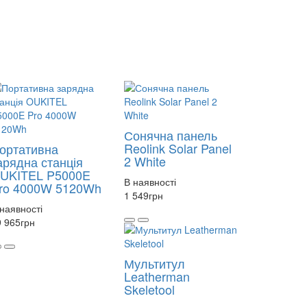
Сонячна панель
Reolink Solar Panel
ортативна
2 White
арядна станція
UKITEL P5000E
В наявності
ro 4000W 5120Wh
1 549
грн
наявності
9 965
грн
Мультитул
Leatherman
Skeletool