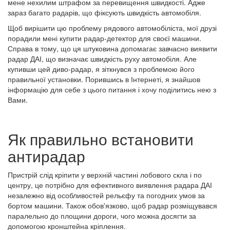
мене нехилим штрафом за перевищення швидкості. Адже
зараз багато радарів, що фіксують швидкість автомобіля.
Щоб вирішити цю проблему рядового автомобіліста, мої друзі
порадили мені купити радар-детектор для своєї машини.
Справа в тому, що ця штуковина допомагає завчасно виявити
радар ДАІ, що визначає швидкість руху автомобіля. Але
купивши цей диво-радар, я зіткнувся з проблемою його
правильної установки. Порившись в Інтернеті, я знайшов
інформацію для себе з цього питання і хочу поділитись нею з
Вами.
Як правильно встановити
антирадар
Пристрій слід кріпити у верхній частині лобового скла і по
центру, це потрібно для ефективного виявлення радара ДАІ
незалежно від особливостей рельєфу та погодних умов за
бортом машини. Також обов'язково, щоб радар розміщувався
паралельно до площини дороги, чого можна досягти за
допомогою кронштейна кріплення.