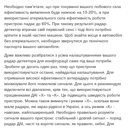
Необхідно пам'ятати, що при тонуванні вашого лобового скла
ефективність виявлення буде нижчою на 10-20%, а при
використанні атермального скла ефективність роботи
пристрою падає до 60%. При такому результаті радар-
детектор втрачає свій первісний сенс і тоді його потрібно
кріпити в іншій частині машини. Щоб знайти місце в автомобілі
без атермальності, необхідно звернутися до технічного
паспорта вашого автомобіля.
Дуже важливо розібратися з усіма налаштуваннями вашого
радар-детектора для конфігурації саме під ваші потреби.
Зробити це досить один раз, тому що пристроєм
використовуються останні, найвдаліші налаштування. Для
отримання високої ефективності антирадару потрібно
мінімізувати його помилкові сигнали. Для цього я рекомендую
відключити всі діапазони, крім тих, що використовуються
працівниками ДАІ «Х» та «К». Це підвищить швидкість роботи
пристрою. Можна також вимкнути і режим «Х», оскільки вони
мали радари, які зараз рідкісні в Україні, а ось режим «К» -
навпаки, найпоширеніший. Необхідно правильно розуміти
сигнали вашого пристрою: стабільний і довгий сигнал – поряд
радар ДАІ, часті та короткі сигнали, як правило, хибні. Для