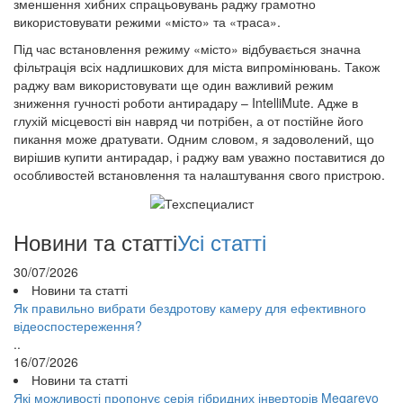
зменшення хибних спрацьовувань раджу грамотно
використовувати режими «місто» та «траса».
Під час встановлення режиму «місто» відбувається значна
фільтрація всіх надлишкових для міста випромінювань. Також
раджу вам використовувати ще один важливий режим
зниження гучності роботи антирадару – IntelliMute. Адже в
глухій місцевості він навряд чи потрібен, а от постійне його
пикання може дратувати. Одним словом, я задоволений, що
вирішив купити антирадар, і раджу вам уважно поставитися до
особливостей встановлення та налаштування свого пристрою.
Новини та статті
Усі статті
30/07/2026
Новини та статті
Як правильно вибрати бездротову камеру для ефективного
відеоспостереження?
..
16/07/2026
Новини та статті
Які можливості пропонує серія гібридних інверторів Megarevo