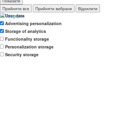
Показати
Ad storage
Прийняти все
Прийняти вибране
Відхилити
User data
Advertising personalization
Storage of analytics
Functionality storage
Personalization storage
Security storage