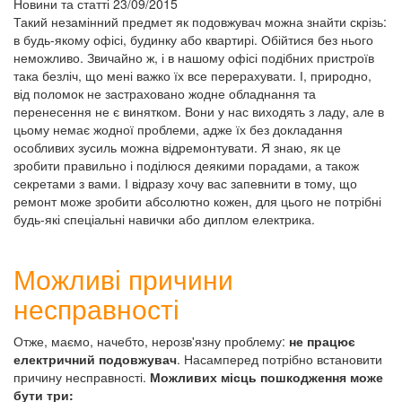
Новини та статті
23/09/2015
Такий незамінний предмет як подовжувач можна знайти скрізь:
в будь-якому офісі, будинку або квартирі. Обійтися без нього
неможливо. Звичайно ж, і в нашому офісі подібних пристроїв
така безліч, що мені важко їх все перерахувати. І, природно,
від поломок не застраховано жодне обладнання та
перенесення не є винятком. Вони у нас виходять з ладу, але в
цьому немає жодної проблеми, адже їх без докладання
особливих зусиль можна відремонтувати. Я знаю, як це
зробити правильно і поділюся деякими порадами, а також
секретами з вами. І відразу хочу вас запевнити в тому, що
ремонт може зробити абсолютно кожен, для цього не потрібні
будь-які спеціальні навички або диплом електрика.
Можливі причини
несправності
Отже, маємо, начебто, нерозв'язну проблему:
не працює
електричний подовжувач
. Насамперед потрібно встановити
причину несправності.
Можливих місць пошкодження може
бути три: