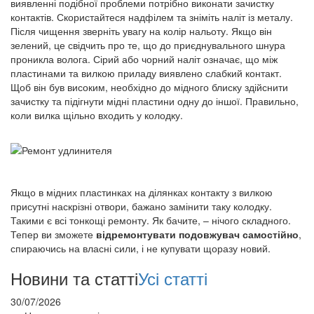
виявленні подібної проблеми потрібно виконати зачистку
контактів. Скористайтеся надфілем та зніміть наліт із металу.
Після чищення зверніть увагу на колір нальоту. Якщо він
зелений, це свідчить про те, що до приєднувального шнура
проникла волога. Сірий або чорний наліт означає, що між
пластинами та вилкою приладу виявлено слабкий контакт.
Щоб він був високим, необхідно до мідного блиску здійснити
зачистку та підігнути мідні пластини одну до іншої. Правильно,
коли вилка щільно входить у колодку.
Якщо в мідних пластинках на ділянках контакту з вилкою
присутні наскрізні отвори, бажано замінити таку колодку.
Такими є всі тонкощі ремонту. Як бачите, – нічого складного.
Тепер ви зможете
відремонтувати подовжувач самостійно
,
спираючись на власні сили, і не купувати щоразу новий.
Новини та статті
Усі статті
30/07/2026