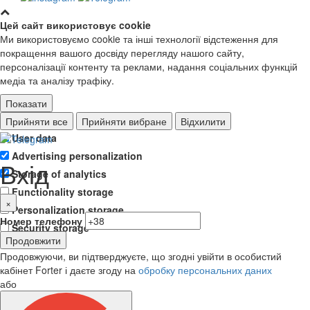
Цей сайт використовує cookie
Ми використовуємо cookie та інші технології відстеження для
покращення вашого досвіду перегляду нашого сайту,
персоналізації контенту та реклами, надання соціальних функцій
медіа та аналізу трафіку.
Показати
Ad storage
Прийняти все
Прийняти вибране
Відхилити
User data
Advertising personalization
Вхід
Storage of analytics
Functionality storage
×
Personalization storage
Номер телефону
Security storage
Продовжити
Продовжуючи, ви підтверджуєте, що згодні увійти в особистий
кабінет Forter і даєте згоду на
обробку персональних даних
або