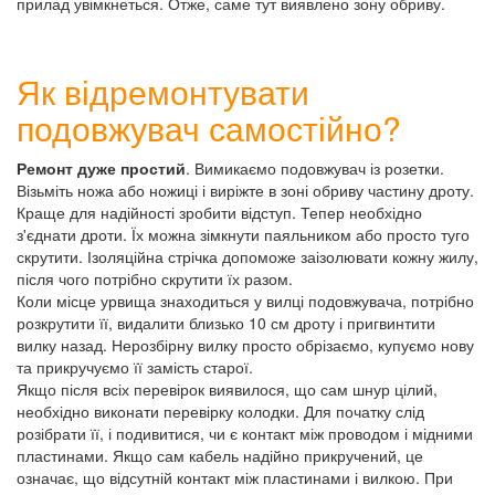
прилад увімкнеться. Отже, саме тут виявлено зону обриву.
Як відремонтувати
подовжувач самостійно?
Ремонт дуже простий
. Вимикаємо подовжувач із розетки.
Візьміть ножа або ножиці і виріжте в зоні обриву частину дроту.
Краще для надійності зробити відступ. Тепер необхідно
з'єднати дроти. Їх можна зімкнути паяльником або просто туго
скрутити. Ізоляційна стрічка допоможе заізолювати кожну жилу,
після чого потрібно скрутити їх разом.
Коли місце урвища знаходиться у вилці подовжувача, потрібно
розкрутити її, видалити близько 10 см дроту і пригвинтити
вилку назад. Нерозбірну вилку просто обрізаємо, купуємо нову
та прикручуємо її замість старої.
Якщо після всіх перевірок виявилося, що сам шнур цілий,
необхідно виконати перевірку колодки. Для початку слід
розібрати її, і подивитися, чи є контакт між проводом і мідними
пластинами. Якщо сам кабель надійно прикручений, це
означає, що відсутній контакт між пластинами і вилкою. При