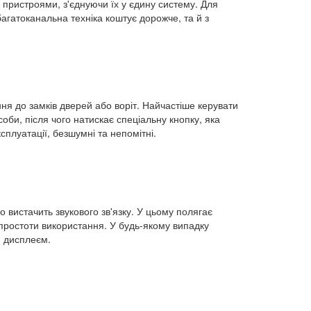
 пристроями, з'єднуючи їх у єдину систему. Для
агатоканальна техніка коштує дорожче, та й з
я до замків дверей або воріт. Найчастіше керувати
соби, після чого натискає спеціальну кнопку, яка
сплуатації, безшумні та непомітні.
 вистачить звукового зв'язку. У цьому полягає
 простоти використання. У будь-якому випадку
м дисплеєм.