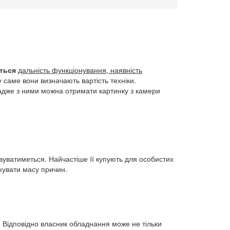
ться
дальність функціонування, наявність
у саме вони визначають вартість техніки.
 адже з ними можна отримати картинку з камери
уватиметься. Найчастіше її купують для особистих
хувати масу причин.
 Відповідно власник обладнання може не тільки