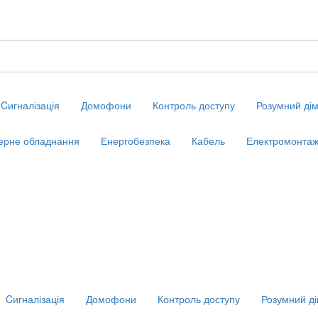
Cигналізація
Домофони
Контроль доступу
Розумний ді
ерне обладнання
Енергобезпека
Кабель
Електромонтаж
Cигналізація
Домофони
Контроль доступу
Розумний д