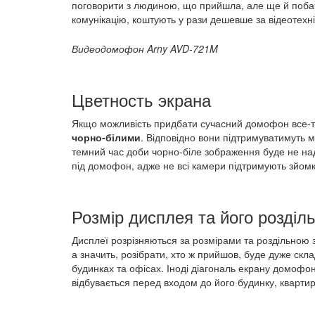
поговорити з людиною, що прийшла, але ще й побачи
комунікацію, коштують у рази дешевше за відеотехні
Видеодомофон Arny AVD-721M
Цветность экрана
Якщо можливість придбати сучасний домофон все-та
чорно-білими
. Відповідно вони підтримуватимуть 
темний час доби чорно-біле зображення буде не на
під домофон, адже не всі камери підтримують зйомк
Розмір дисплея та його розділь
Дисплеї розрізняються за розмірами та роздільною 
а значить, розібрати, хто ж прийшов, буде дуже ск
будинках та офісах. Іноді діагональ екрану домоф
відбувається перед входом до його будинку, квартир