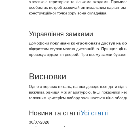
з великою територією та кількома входами. Промисл
особистих потреб зазвичай оптимальним варіантом є
конструкційної точки зору вона складніша.
Управління замками
Домофони
покликані контролювати доступ на об
відкриттям стулок можна дистанційно. Принцип дії на
провокує відкриття дверей. При цьому замки бувають 
Висновки
Одне з перших питань, на яке доведеться дати відпо
важлива різниця між апаратурою. Інші показники не
головним критерієм вибору залишається ціна обладн
Новини та статті
Усі статті
30/07/2026