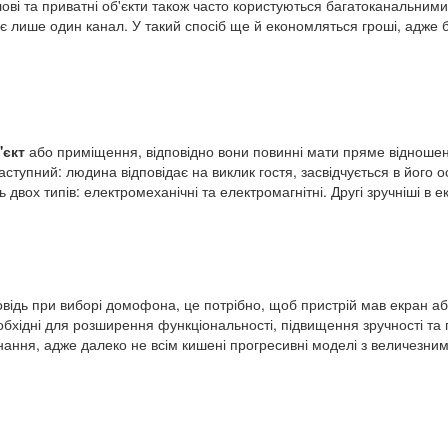
ові та приватні об'єкти також часто користуються багатоканальними
 лише один канал. У такий спосіб ще й економляться гроші, адже б
'єкт
або приміщення, відповідно вони повинні мати пряме відношенн
ступний: людина відповідає на виклик гостя, засвідчується в його о
двох типів: електромеханічні та електромагнітні. Другі зручніші в ек
відь при виборі домофона, це потрібно, щоб пристрій мав екран або
обхідні для розширення функціональності, підвищення зручності та
ання, адже далеко не всім кишені прогресивні моделі з величезни