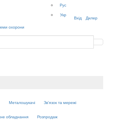
Рус
Укр
Вхід
Дилер
м
Металошукачі
Зв'язок та мережі
не обладнання
Розпродаж