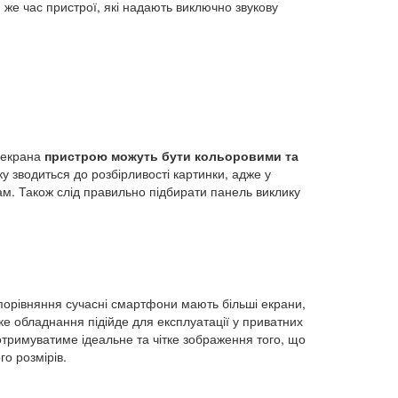
же час пристрої, які надають виключно звукову
м екрана
пристрою можуть бути кольоровими та
у зводиться до розбірливості картинки, адже у
м. Також слід правильно підбирати панель виклику
 порівняння сучасні смартфони мають більші екрани,
е обладнання підійде для експлуатації у приватних
отримуватиме ідеальне та чітке зображення того, що
го розмірів.