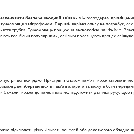
безпечувати безперешкодний зв'язок
між господарем приміщення 
о гучномовця з мікрофоном. Перший варіант опису не потребує, оск
зняття трубки. Гучномовець працює за технологією hands-free. Вла
тають все більш популярними, оскільки полегшують процес спілкув
ею зустрічаються рідко. Пристрій із блоком пам'яті може автоматичн
тримані дані зберігаються в пам'яті апарата та можуть бути передан
 бажанні можна до панелі виклику підключити датчики руху, щоб пр
ожна підключати різну кількість панелей або додаткового обладнанн