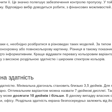
ти її. Це значно полегшує забезпечення контролю пропуску. У той 
ку. Відповідно вибір доводиться робити, з фінансових можливостей.
ки є, необхідно розібратися в різновидах таких моделей. За типо
монохромну або повнокольорову картинку. Різниця в такому показник
дто інформативним. Краще віддавати перевагу кольоровим варіанта
у з високою роздільною здатністю і широким спектром кольорів.
на здатність
здатністю. Мінімальна діагональ становить близько 3,5 дюймів. Для
ладно. Оптимальним варіантом можна назвати 7-дюймові дисплеї. Так
ону може
досягати 10 дюймів і більше
. В даному випадку власник 
и, офісу. Роздільна здатність екрана безпосередньо залежить від йо