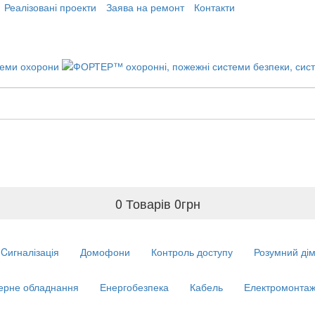
Реалізовані проекти
Заява на ремонт
Контакти
0 Товарів
0
грн
Cигналізація
Домофони
Контроль доступу
Розумний ді
ерне обладнання
Енергобезпека
Кабель
Електромонтаж