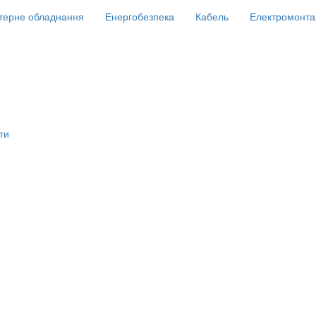
терне обладнання
Енергобезпека
Кабель
Електромонта
ти