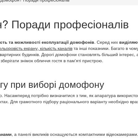
? Поради професіоналів
сть та можливості експлуатації домофонів
. Серед них
виділяю
ьоровість екрану, кількість каналів
та інші показники. Багато в чом
квартирних будинків. Дорогі домофони становлять більший інтерес,
 зберігати знімок обличчя гостя в пам'яті пристрою.
агу при виборі домофону
. Насамперед потрібно визначитися з тим, як апаратура використов
ктах. Для грамотного підбору раціонального варіанту необхідно вра
анами
, а панелі викликів оснащуються компактними відеокамерами.