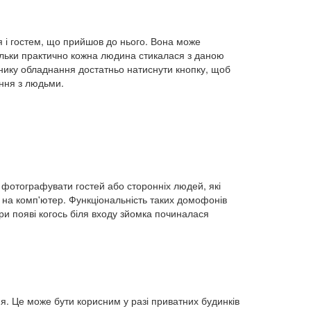
і гостем, що прийшов до нього. Вона може
ільки практично кожна людина стикалася з даною
снику обладнання достатньо натиснути кнопку, щоб
ання з людьми.
о фотографувати гостей або сторонніх людей, які
і на комп'ютер. Функціональність таких домофонів
и появі когось біля входу зйомка починалася
я. Це може бути корисним у разі приватних будинків