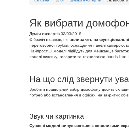
Як вибрати домофон
Думки експертів
02/03/2015
Є безліч нюансів, які
впливають на функціональні
переговорної трубки, оснащення панелі камерою, кол
Найпростіші моделі підійдуть для мешканців багато
панелі виклику, говорити за технологією hands-free і
На що слід звернути ув
Зробити правильний вибір домофону досить складно
потреб або встановлення в офісах, на закритих об'є
Звук чи картинка
Сучасні моделі випускаються з невеликими екр