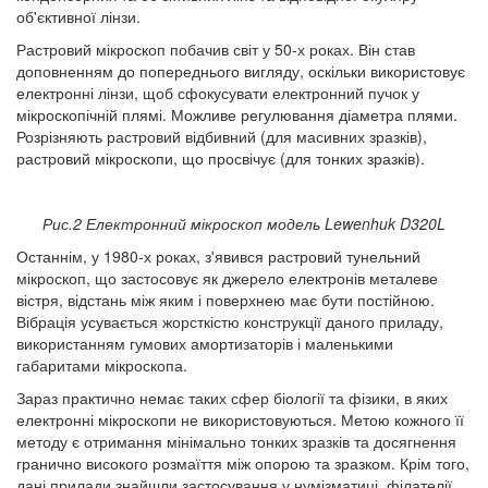
об'єктивної лінзи.
Растровий мікроскоп побачив світ у 50-х роках. Він став
доповненням до попереднього вигляду, оскільки використовує
електронні лінзи, щоб сфокусувати електронний пучок у
мікроскопічній плямі. Можливе регулювання діаметра плями.
Розрізняють растровий відбивний (для масивних зразків),
растровий мікроскопи, що просвічує (для тонких зразків).
Рис.2 Електронний мікроскоп модель Lewenhuk D320L
Останнім, у 1980-х роках, з'явився растровий тунельний
мікроскоп, що застосовує як джерело електронів металеве
вістря, відстань між яким і поверхнею має бути постійною.
Вібрація усувається жорсткістю конструкції даного приладу,
використанням гумових амортизаторів і маленькими
габаритами мікроскопа.
Зараз практично немає таких сфер біології та фізики, в яких
електронні мікроскопи не використовуються. Метою кожного її
методу є отримання мінімально тонких зразків та досягнення
гранично високого розмаїття між опорою та зразком. Крім того,
дані прилади знайшли застосування у нумізматиці, філателії,