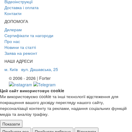
Відеоінструкції
Доставка і оплата
Контакти
ДОПОМОГА
Дилерам
Сертифікати та нагороди
Про нас
Новини та статті
Заява на ремонт
НАШІ АДРЕСИ
м. Київ
вул. Дашавська, 25
© 2006 - 2026 | Forter
Цей сайт використовує cookie
Ми використовуємо cookie та інші технології відстеження для
покращення вашого досвіду перегляду нашого сайту,
персоналізації контенту та реклами, надання соціальних функцій
медіа та аналізу трафіку.
Показати
Ad storage
Прийняти все
Прийняти вибране
Відхилити