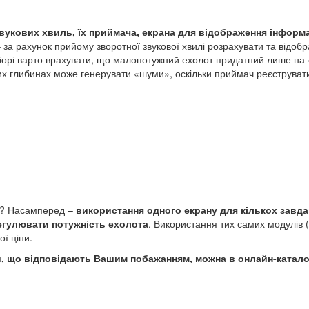
звукових хвиль, їх приймача, екрана для відображення інфор
 за рахунок прийому зворотної звукової хвилі розрахувати та відо
борі варто врахувати, що малопотужний ехолот придатний лише на «д
лих глибинах може генерувати «шуми», оскільки приймач реєструват
та? Насамперед –
використання одного екрану для кількох завд
егулювати потужність ехолота
. Використання тих самих модулів 
ї ціни.
и, що відповідають Вашим побажанням, можна в онлайн-катало