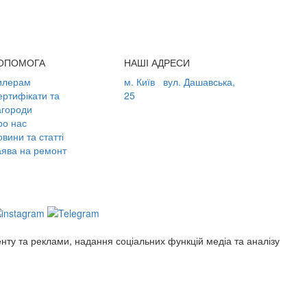
ОПОМОГА
НАШІ АДРЕСИ
илерам
м. Київ
вул. Дашавська,
ертифікати та
25
агороди
ро нас
вини та статті
аява на ремонт
енту та реклами, надання соціальних функцій медіа та аналізу