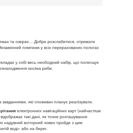
річках та озерах… Добре розслабитися, отримати
Незамінний помічник у всіх перерахованих пологах
кладає у собі весь необхідний набір, що полегшує
сцезнаходження косяка риби.
 завданнями, які споживач планує реалізувати.
ерігання
електронних навігаційних карт (найчастіше
 відображає такі дані, як точне розташування
або надувний моторний човен пройде з цим
итій воді» або на берег.