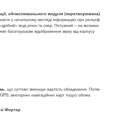
мації, обчислювального модуля (перетворювача)
бразити у читальному вигляді інформацію про рельєф
рібній» воді річок та озер. Потужний – на великих
име багаторазове відображення звуку від корпусу
ань
, що суттєво зменшує вартість обладнання. Потім
(GPS, векторних навігаційних карт тощо) обома
зі Фортер
.