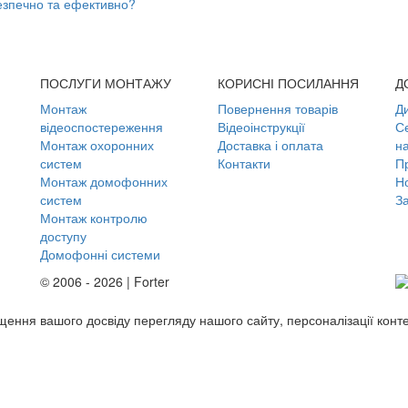
безпечно та ефективно?
ПОСЛУГИ МОНТАЖУ
КОРИСНІ ПОСИЛАННЯ
Д
Монтаж
Повернення товарів
Д
відеоспостереження
Відеоінструкції
С
Монтаж охоронних
Доставка і оплата
н
систем
Контакти
П
Монтаж домофонних
Но
систем
З
Монтаж контролю
доступу
Домофонні системи
© 2006 - 2026 | Forter
ащення вашого досвіду перегляду нашого сайту, персоналізації конт