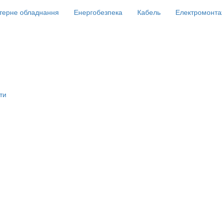
терне обладнання
Енергобезпека
Кабель
Електромонта
ти