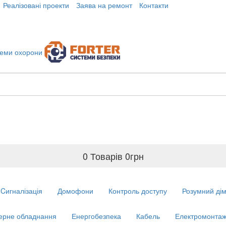
Реалізовані проекти
Заява на ремонт
Контакти
0 Товарів
0
грн
Cигналізація
Домофони
Контроль доступу
Розумний ді
ерне обладнання
Енергобезпека
Кабель
Електромонтаж