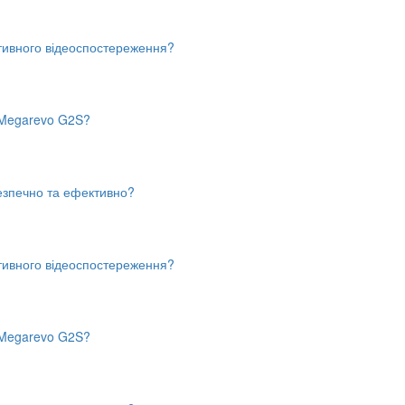
тивного відеоспостереження?
в Megarevo G2S?
безпечно та ефективно?
тивного відеоспостереження?
в Megarevo G2S?