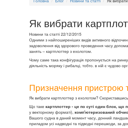
Головна
Блог
Новини та статті
Як вибрати
Як вибрати картплот
Новини та статті
22/12/2015
Одними з найпоширеніших видів активного відпочинк
задоволення від здорового проведення часу допомаг
занять – картплоттер з ехолотом.
Чому саме така конфігурація пропонується на ринку
діяльність моряку і рибалці, тобто. в ній є чудово 
Призначення пристрою 
Як вибрати картплоттер з ехолотом? Скориставшись 
Що таке
картплоттер - це по суті один блок, що 
у векторному форматі),
комп'ютеризований обчис
Вашого судна в даний момент часу, донний ландшаф
приладом усі надводні та підводні перешкоди, за до