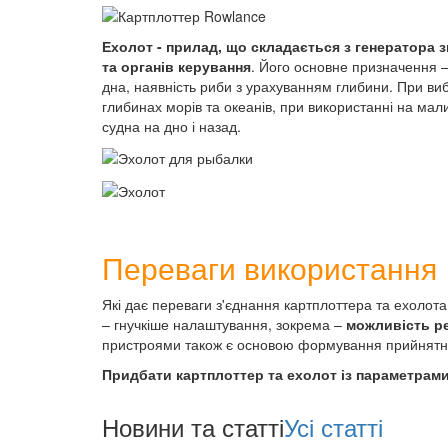
Ехолот - прилад, що складається з генератора 
та органів керування
. Його основне призначення –
дна, наявність риби з урахуванням глибини. При ви
глибинах морів та океанів, при використанні на ма
судна на дно і назад.
Переваги використання
Які дає переваги з'єднання картплоттера та ехоло
– гнучкіше налаштування, зокрема –
можливість р
пристроями також є основою формування прийнятно
Придбати картплоттер та ехолот із параметрам
Новини та статті
Усі статті