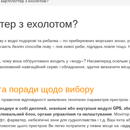
 картплоттер з ехолотом?
тер з ехолотом?
у є водні подорожі та рибалка – по прибережних морських зонах, 
ають безліч способів лову – лов хижої риби, підлідна ловля тощо. 
, чому вона обґрунтовано входить у «моду»? Насамперед оскільки у
організований навігаційний сервіс і обладнання, здатне визначити мі
та поради щодо вибору
правилом відповідності заявлених технічних параметрів пристрою з
поєднує в собі дисплей, зовнішні або внутрішні модулі GPS, зб
лювальний блок, органи управління та налаштування
. Монітор
т, фарватер, небезпечні зони для судноплавства і т.д. Ваш яхта 
помогою цього пристрою Ви легко потрапите у певне місце на «відкр