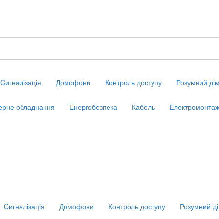
Cигналізація
Домофони
Контроль доступу
Розумний ді
ерне обладнання
Енергобезпека
Кабель
Електромонтаж
Cигналізація
Домофони
Контроль доступу
Розумний д