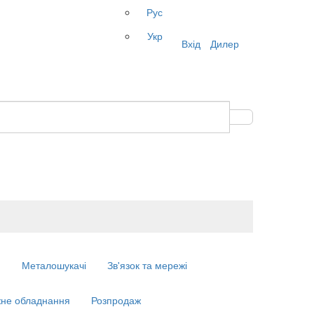
Рус
Укр
Вхід
Дилер
м
Металошукачі
Зв'язок та мережі
не обладнання
Розпродаж